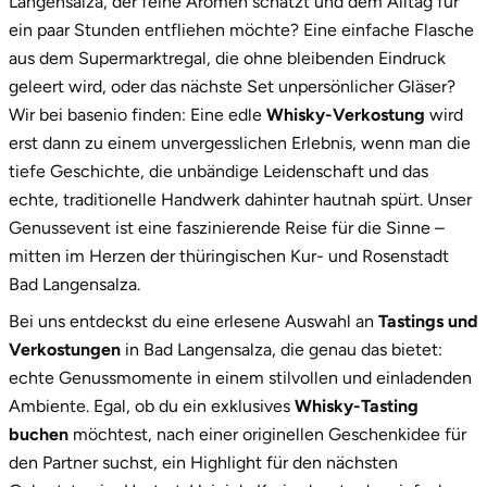
Langensalza, der feine Aromen schätzt und dem Alltag für
Zwickau
2.
Unsere Whisky-Vielfalt: Für jeden Geschmack
ein paar Stunden entfliehen möchte? Eine einfache Flasche
das passende Erlebnis
aus dem Supermarktregal, die ohne bleibenden Eindruck
Öhringen
geleert wird, oder das nächste Set unpersönlicher Gläser?
3.
Ein Geschenk, das Eindruck macht: die
Wir bei basenio finden: Eine edle
Whisky-Verkostung
wird
exklusive Box
erst dann zu einem unvergesslichen Erlebnis, wenn man die
4.
Jetzt dein nächstes kulinarisches Abenteuer in
tiefe Geschichte, die unbändige Leidenschaft und das
Bad Langensalza starten!
echte, traditionelle Handwerk dahinter hautnah spürt. Unser
Genussevent ist eine faszinierende Reise für die Sinne –
mitten im Herzen der thüringischen Kur- und Rosenstadt
Bad Langensalza.
Bei uns entdeckst du eine erlesene Auswahl an
Tastings und
Verkostungen
in Bad Langensalza, die genau das bietet:
echte Genussmomente in einem stilvollen und einladenden
Ambiente. Egal, ob du ein exklusives
Whisky-Tasting
buchen
möchtest, nach einer originellen Geschenkidee für
den Partner suchst, ein Highlight für den nächsten