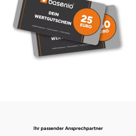
Neumünster
Nidda
Nordwestmecklenburg
Nürnberg
Oberhavel
Odenwald
Oder-Spree
Oldenburg
Osnabrück
Ihr passender Ansprechpartner