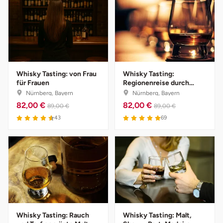
Karlsruhe
Kassel
Kempten
Whisky Tasting: von Frau
Whisky Tasting:
für Frauen
Regionenreise durch
Schottland
Kerken
Nürnberg, Bayern
Nürnberg, Bayern
82,00 €
82,00 €
89,00 €
89,00 €
Kiel
43
69
Koblenz
Kronach
Kulmbach
Whisky Tasting: Rauch
Whisky Tasting: Malt,
Köln