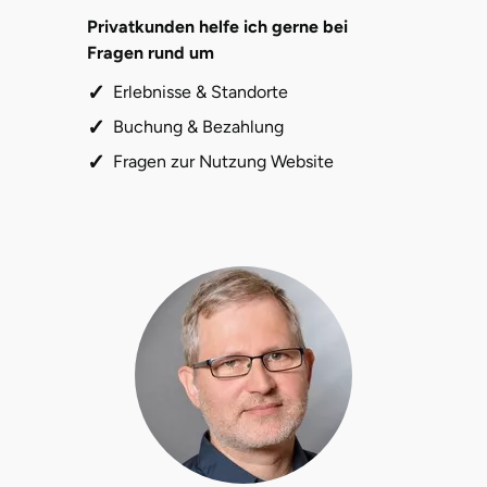
Privatkunden helfe ich gerne bei
Potsdam-Mittelmark
Fragen rund um
Prignitz
Erlebnisse & Standorte
Buchung & Bezahlung
Regensburg
Fragen zur Nutzung Website
Rendsburg Eckernförde
Rheine
Rodgau
Rostock
Rottweil
Rügen