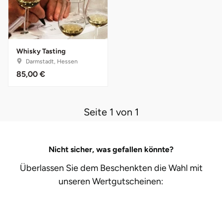
Lüneburg
Magdeburg
Whisky Tasting
Darmstadt, Hessen
85,00 €
Main-Kinzig-Kreis
Mainz
Seite 1 von 1
Mannheim
Nicht sicher, was gefallen könnte?
Mecklenburgische Seenplatte
Überlassen Sie dem Beschenkten die Wahl mit
Meiningen
unseren
Wertgutscheinen:
Merzig