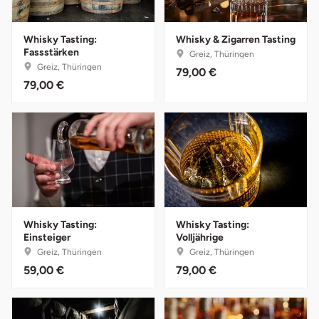
Darmstadt
Weimar
Deggendorf
sächsische Schweiz
Whisky Tasting:
Whisky & Zigarren Tasting
Fassstärken
Greiz, Thüringen
Greiz, Thüringen
79,00 €
Dessau
79,00 €
Dietzenbach
Dingolfing
Dorsten
Dortmund
Whisky Tasting:
Whisky Tasting:
Einsteiger
Volljährige
Greiz, Thüringen
Greiz, Thüringen
Dresden
59,00 €
79,00 €
Duisburg