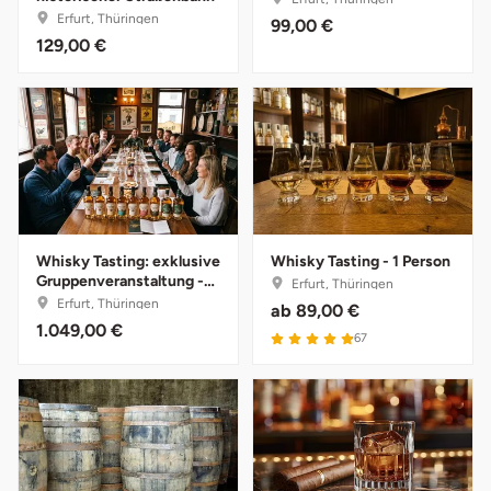
Erfurt, Thüringen
99,00 €
129,00 €
Bruchköbel
Münster
Sangerhausen
Bruchsal
Nürnberg
Sonneberg
Burghausen
Oberlausitz
Suhl
Calw
Pirna
Unterwellenborn
Whisky Tasting: exklusive
Whisky Tasting - 1 Person
Chemnitz
Riesa
Weimar
Gruppenveranstaltung -
Erfurt, Thüringen
12 Personen
Erfurt, Thüringen
ab
89,00 €
Cloppenburg
Ruhrgebiet
Weißenfels
1.049,00 €
67
Coburg
Strausberg (Berlin/Brandenburg)
Witterda
Cottbus
Sömmerda