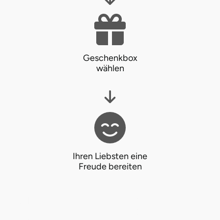
Tegernsee
Teltow-Fläming
Geschenkbox
wählen
Trier
Uckermark
Uelzen
Ulm
Ihren Liebsten eine
Freude bereiten
Usedom
Viersen
Villingen Schwenningen