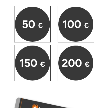
Mettingen
Moers
50
100
€
€
Märkisch-Oderland
Mönchengladbach
München
150
200
€
€
Münster
Nagold
Neckarsulm
Nesselwang