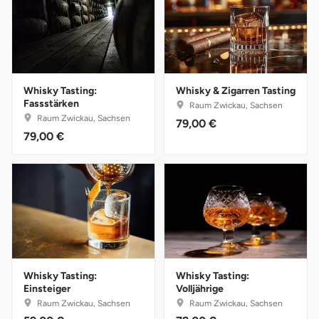
Düsseldorf
Erfurt
Erlangen
Whisky Tasting:
Whisky & Zigarren Tasting
Fassstärken
Raum Zwickau, Sachsen
Essen
Raum Zwickau, Sachsen
79,00 €
79,00 €
Flensburg
Frankfurt am Main
Freiberg
Freiburg
Whisky Tasting:
Whisky Tasting:
Einsteiger
Volljährige
Fulda
Raum Zwickau, Sachsen
Raum Zwickau, Sachsen