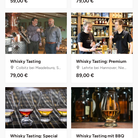
59,00 €
79,00 €
Fürstenfeldbruck
Fürth
Geiselwind
Gelnhausen
Whisky Tasting
Whisky Tasting: Premium
Gera
Colbitz bei Magdeburg, Sachsen-Anhalt
Lehrte bei Hannover, Niedersachsen
79,00 €
89,00 €
Gersfeld
Gotha
Göppingen
Görlitz
Whisky Tasting: Special
Whisky Tasting mit BBQ