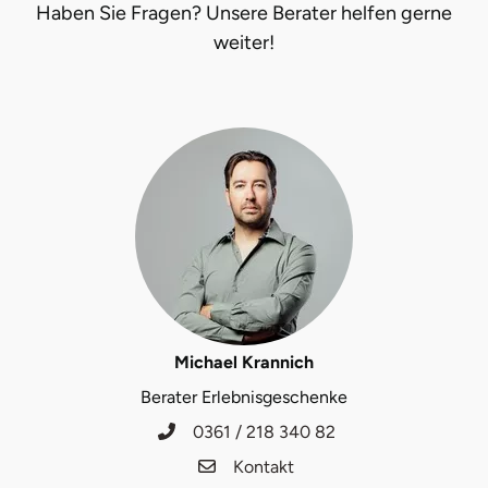
Haben Sie Fragen? Unsere Berater helfen gerne
Ostholstein
weiter!
Ostprignitz-Ruppin
Oy-Mittelberg
Passau
Pforzheim
Pinneberg
Pirna
Michael Krannich
Berater Erlebnisgeschenke
Plön
0361 / 218 340 82
Potsdam
Kontakt