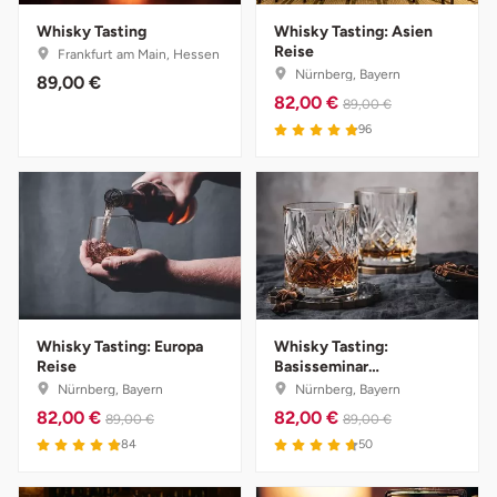
Whisky Tasting
Whisky Tasting: Asien
Herzogenaurach
Reise
Frankfurt am Main, Hessen
Nürnberg, Bayern
89,00 €
Herzogtum Lauenburg
82,00 €
89,00 €
96
Homburg
Horb am Neckar
Ibbenbüren
Ingolstadt
Whisky Tasting: Europa
Whisky Tasting:
Reise
Basisseminar
Jena
Weltspirituose
Nürnberg, Bayern
Nürnberg, Bayern
82,00 €
82,00 €
89,00 €
89,00 €
Jerichower Land
84
50
Kamp-Lintfort