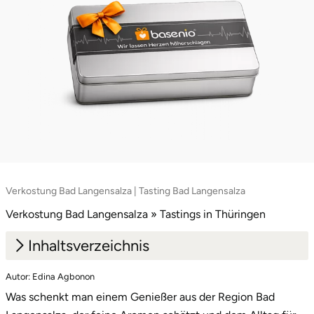
Vorpommern-Greifswald
Vorpommern-Rügen
Weimar
Wertach
Wesel
Verkostung Bad Langensalza | Tasting Bad Langensalza
Witten
Verkostung Bad Langensalza » Tastings in Thüringen
Inhaltsverzeichnis
Würzburg
Autor: Edina Agbonon
1.
Edle Tropfen, rauchige Nuancen in Bad
Zweibrücken
Was schenkt man einem Genießer aus der Region Bad
Langensalza