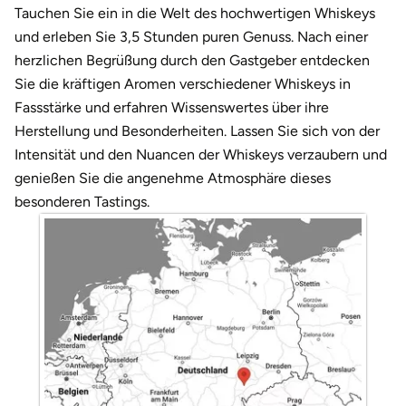
Darmstadt
Weimar
Tauchen Sie ein in die Welt des hochwertigen Whiskeys
und erleben Sie 3,5 Stunden puren Genuss. Nach einer
Deggendorf
sächsische Schweiz
herzlichen Begrüßung durch den Gastgeber entdecken
Sie die kräftigen Aromen verschiedener Whiskeys in
Dessau
Fassstärke und erfahren Wissenswertes über ihre
Herstellung und Besonderheiten. Lassen Sie sich von der
Dietzenbach
Intensität und den Nuancen der Whiskeys verzaubern und
genießen Sie die angenehme Atmosphäre dieses
Dingolfing
besonderen Tastings.
Dorsten
Dortmund
Dresden
Duisburg