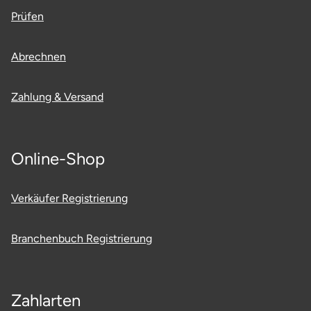
Mettingen
Prüfen
Moers
Abrechnen
Märkisch-Oderland
Zahlung & Versand
Mönchengladbach
München
Online-Shop
Münster
Verkäufer Registrierung
Nagold
Branchenbuch Registrierung
Neckarsulm
Nesselwang
Zahlarten