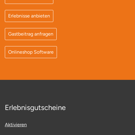
Lüneburg
Erlebnisse anbieten
Magdeburg
Gastbeitrag anfragen
Main-Kinzig-Kreis
Onlineshop Software
Mainz
Mannheim
Mecklenburgische Seenplatte
Erlebnisgutscheine
Meiningen
Merzig
Aktivieren