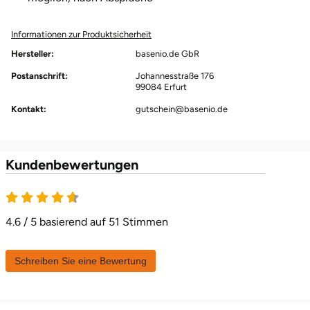
Halle
Informationen zur Produktsicherheit
Hamburg
Hersteller:
basenio.de GbR
Postanschrift:
Johannesstraße 176
Hanau
99084 Erfurt
Kontakt:
gutschein@basenio.de
Hannover
Haßfurt
Kundenbewertungen
Heidelberg
4.6 / 5 basierend auf 51 Stimmen
Heidenheim
Heilbronn
Schreiben Sie eine Bewertung
Heldburg