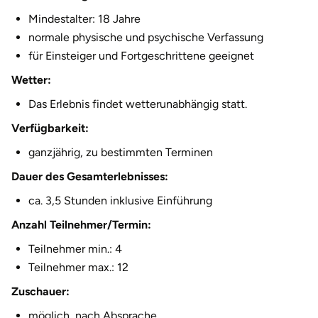
Fürstenfeldbruck
Mindestalter: 18 Jahre
normale physische und psychische Verfassung
Fürth
für Einsteiger und Fortgeschrittene geeignet
Wetter:
Geiselwind
Das Erlebnis findet wetterunabhängig statt.
Gelnhausen
Verfügbarkeit:
ganzjährig, zu bestimmten Terminen
Gera
Dauer des Gesamterlebnisses:
Gersfeld
ca. 3,5 Stunden inklusive Einführung
Anzahl Teilnehmer/Termin:
Gotha
Teilnehmer min.: 4
Göppingen
Teilnehmer max.: 12
Zuschauer:
Görlitz
möglich, nach Absprache