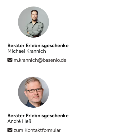
Karlsruhe
Kassel
Kempten
Berater Erlebnisgeschenke
Michael Krannich
Kerken
m.krannich@basenio.de
Kiel
Koblenz
Kronach
Berater Erlebnisgeschenke
Kulmbach
André Heß
zum Kontaktformular
Köln