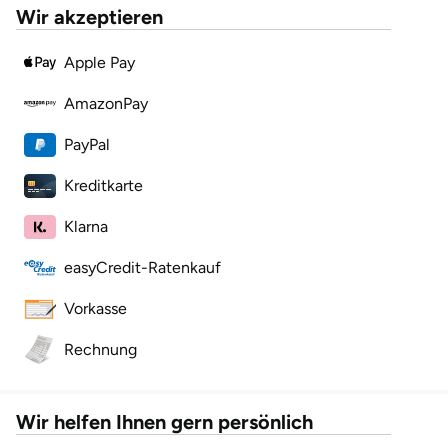
Wir akzeptieren
Herzogenaurach
Apple Pay
Herzogtum Lauenburg
AmazonPay
Homburg
PayPal
Horb am Neckar
Kreditkarte
Klarna
Ibbenbüren
easyCredit-Ratenkauf
Ingolstadt
Vorkasse
Jena
Rechnung
Jerichower Land
Wir helfen Ihnen gern persönlich
Kamp-Lintfort