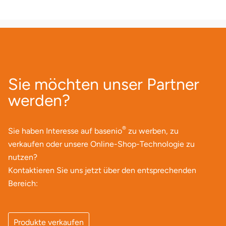
Landkreis Rostock
Landshut
Langenselbold
Sie möchten unser Partner
werden?
Leipzig
Leutkirch
®
Sie haben Interesse auf basenio
zu werben, zu
verkaufen oder unsere Online-Shop-Technologie zu
Ludwigslust-Parchim
nutzen?
Kontaktieren Sie uns jetzt über den entsprechenden
Löbau
Bereich:
Lübeck
Produkte verkaufen
Lüchow-Dannenberg