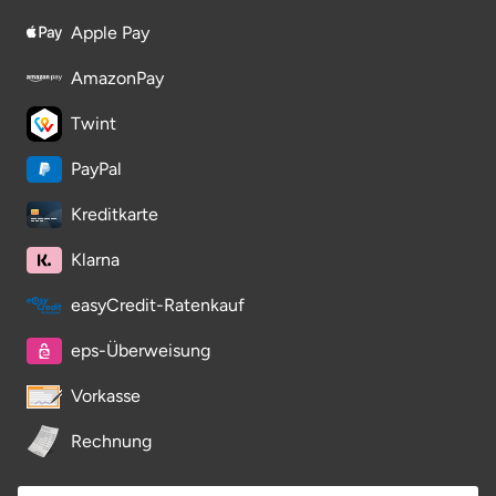
Neumünster
Apple Pay
Nidda
AmazonPay
Twint
Nordwestmecklenburg
PayPal
Nürnberg
Kreditkarte
Oberhavel
Klarna
Odenwald
easyCredit-Ratenkauf
Oder-Spree
eps-Überweisung
Vorkasse
Oldenburg
Rechnung
Osnabrück