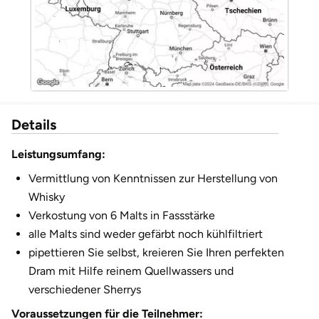
Düsseldorf
Erfurt
Erlangen
Essen
Details
Flensburg
Leistungsumfang:
Vermittlung von Kenntnissen zur Herstellung von
Frankfurt am Main
Whisky
Verkostung von 6 Malts in Fassstärke
Freiberg
alle Malts sind weder gefärbt noch kühlfiltriert
pipettieren Sie selbst, kreieren Sie Ihren perfekten
Freiburg
Dram mit Hilfe reinem Quellwassers und
verschiedener Sherrys
Fulda
Voraussetzungen für die Teilnehmer: