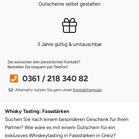
Gutscheine selbst gestalten
Bruchköbel
Münster
Sangerhausen
Bruchsal
Nürnberg
Sonneberg
3 Jahre gültig & umtauschbar
Burghausen
Oberlausitz
Suhl
Calw
Pirna
Unterwellenborn
Sie wünschen den persönlichen Kontakt?
Bestellen Sie bequem per Telefon!
0361 / 218 340 82
Chemnitz
Riesa
Weimar
Alternativ nutzen Sie gern unser
Kontaktformular
.
Cloppenburg
Ruhrgebiet
Weißenfels
Coburg
Strausberg (Berlin/Brandenburg)
Witterda
Whisky Tasting: Fassstärken
Suchen Sie nach einem besonderen Geschenk für Ihren
Cottbus
Sömmerda
Partner? Wie wäre es mit einem Gutschein für ein
exklusives Whiskeytasting in Fassstärken in Greiz?