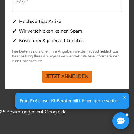
E-Mail
Hochwertige Artikel
Wir verschicken keinen Spam!
Kostenfrei & jederzeit kündbar
Ihre Daten sind sicher. Ihre Angaben werden ausschließlich zur
Bearbeitung Ihres Anliegens verwendet.
Weitere Informationen
öffnet in neuem Fenster
zum Datenschutz
JETZT ANMELDEN
Frag Flo! Unser KI-Berater hilft Ihnen gerne weiter.
4.8 / 5
Sterne
25 Bewertungen auf Google.de
öffnet in neuem Fenster