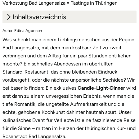
Mettingen
Verkostung Bad Langensalza » Tastings in Thüringen
Inhaltsverzeichnis
Moers
Autor: Edina Agbonon
1.
Erlesene Gänge, Kerzenschein in Bad
Märkisch-Oderland
Was schenkt man einem Lieblingsmenschen aus der Region
Langensalza
Bad Langensalza, mit dem man kostbare Zeit zu zweit
Mönchengladbach
2.
Unsere Menü-Vielfalt: Für jede
verbringen und dem Alltag für ein paar Stunden entfliehen
Liebesgeschichte das passende Erlebnis
möchte? Ein schnelles Abendessen im überfüllten
München
Standard-Restaurant, das ohne bleibenden Eindruck
3.
Ein Geschenk, das Eindruck macht: die
vorübergeht, oder die nächste unpersönliche Sachidee? Wir
Münster
exklusive Box
bei basenio finden: Ein exklusives
Candle-Light-Dinner
wird
4.
Jetzt dein romantisches kulinarisches
Nagold
erst dann zu einem unvergesslichen Erlebnis, wenn man die
Abenteuer in Bad Langensalza starten!
tiefe Romantik, die ungeteilte Aufmerksamkeit und die
Neckarsulm
echte, gehobene Kochkunst dahinter hautnah spürt. Unser
kulinarisches Event für Verliebte ist eine faszinierende Reise
Nesselwang
für die Sinne – mitten im Herzen der thüringischen Kur- und
Rosenstadt Bad Langensalza.