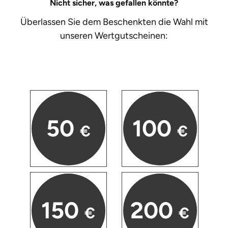
Darmstadt
Weimar
Nicht sicher, was gefallen könnte?
Überlassen Sie dem Beschenkten die Wahl mit
Deggendorf
sächsische Schweiz
unseren
Wertgutscheinen:
Dessau
Dietzenbach
Dingolfing
50
100
€
€
Dorsten
Dortmund
Dresden
150
200
Duisburg
€
€