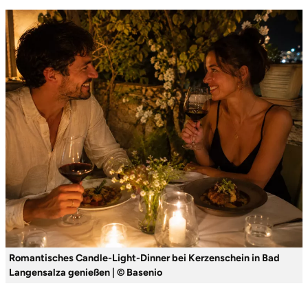
Saarbrücken
Salzgitter
Schongau
Schwabach
Schweinfurt
Schwerin
Segeberg
Romantisches Candle-Light-Dinner bei Kerzenschein in Bad
Seligenstadt
Langensalza genießen | © Basenio
Speyer