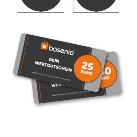
Düsseldorf
Erfurt
Erlangen
Essen
Flensburg
Frankfurt am Main
Freiberg
Freiburg
Fulda