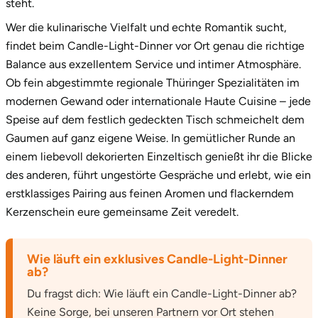
steht.
Wer die kulinarische Vielfalt und echte Romantik sucht,
Tegernsee
findet beim Candle-Light-Dinner vor Ort genau die richtige
Balance aus exzellentem Service und intimer Atmosphäre.
Teltow-Fläming
Ob fein abgestimmte regionale Thüringer Spezialitäten im
modernen Gewand oder internationale Haute Cuisine – jede
Trier
Speise auf dem festlich gedeckten Tisch schmeichelt dem
Gaumen auf ganz eigene Weise. In gemütlicher Runde an
Uckermark
einem liebevoll dekorierten Einzeltisch genießt ihr die Blicke
des anderen, führt ungestörte Gespräche und erlebt, wie ein
Uelzen
erstklassiges Pairing aus feinen Aromen und flackerndem
Ulm
Kerzenschein eure gemeinsame Zeit veredelt.
Usedom
Wie läuft ein exklusives Candle-Light-Dinner
ab?
Viersen
Du fragst dich: Wie läuft ein Candle-Light-Dinner ab?
Keine Sorge, bei unseren Partnern vor Ort stehen
Villingen Schwenningen