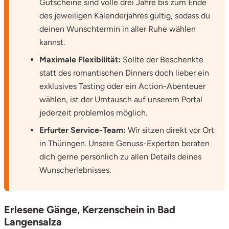
Gutscheine sind volle drei Jahre bis zum Ende
Potsdam-Mittelmark
des jeweiligen Kalenderjahres gültig, sodass du
deinen Wunschtermin in aller Ruhe wählen
Prignitz
kannst.
Maximale Flexibilität:
Sollte der Beschenkte
Regensburg
statt des romantischen Dinners doch lieber ein
exklusives Tasting oder ein Action-Abenteuer
Rendsburg Eckernförde
wählen, ist der Umtausch auf unserem Portal
jederzeit problemlos möglich.
Rheine
Erfurter Service-Team:
Wir sitzen direkt vor Ort
Rodgau
in Thüringen. Unsere Genuss-Experten beraten
dich gerne persönlich zu allen Details deines
Rostock
Wunscherlebnisses.
Rottweil
Erlesene Gänge, Kerzenschein in Bad
Rügen
Langensalza