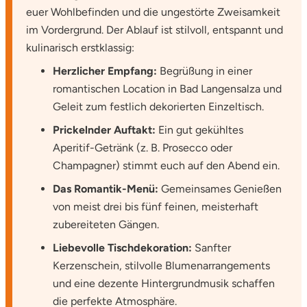
euer Wohlbefinden und die ungestörte Zweisamkeit
im Vordergrund. Der Ablauf ist stilvoll, entspannt und
Vorpommern-Greifswald
kulinarisch erstklassig:
Vorpommern-Rügen
Herzlicher Empfang:
Begrüßung in einer
romantischen Location in Bad Langensalza und
Weimar
Geleit zum festlich dekorierten Einzeltisch.
Prickelnder Auftakt:
Ein gut gekühltes
Wertach
Aperitif-Getränk (z. B. Prosecco oder
Champagner) stimmt euch auf den Abend ein.
Wesel
Das Romantik-Menü:
Gemeinsames Genießen
von meist drei bis fünf feinen, meisterhaft
Witten
zubereiteten Gängen.
Würzburg
Liebevolle Tischdekoration:
Sanfter
Kerzenschein, stilvolle Blumenarrangements
Zweibrücken
und eine dezente Hintergrundmusik schaffen
die perfekte Atmosphäre.