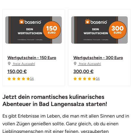
Wertgutschein - 150 Euro
Wertgutschein - 300 Euro
freie Auswahl
freie Auswahl
150,00 €
300,00 €
4.7 von 5
4.7 von 5
54
54
Jetzt dein romantisches kulinarisches
Abenteuer in Bad Langensalza starten!
Es gibt Erlebnisse im Leben, die man mit allen Sinnen und in
vollen Zügen genießen sollte. Ganz gleich, ob du einen
Lieblingsmenschen mit einer feinen, verzauberten