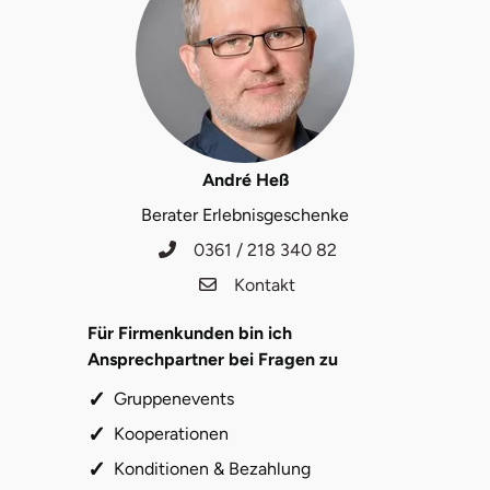
Herzogenaurach
Herzogtum Lauenburg
Homburg
André Heß
Horb am Neckar
Berater Erlebnisgeschenke
0361 / 218 340 82
Ibbenbüren
Kontakt
Ingolstadt
Für Firmenkunden bin ich
Ansprechpartner bei Fragen zu
Jena
Gruppenevents
Jerichower Land
Kooperationen
Konditionen & Bezahlung
Kamp-Lintfort