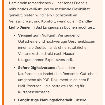
Damit dein romantisches kulinarisches Erlebnis
Ostholstein
reibungslos verläuft und du maximale Flexibilität
genießt, bieten wir dir ein Höchstmaß an
Ostprignitz-Ruppin
Verlässlichkeit und Komfort, wenn du ein
Candle-
Light-Dinner
in Bad Langensalza buchen möchtest:
Oy-Mittelberg
Versand zum Nulltarif:
Wir senden dir
Passau
Gutscheine und hochwertige Geschenkboxen
innerhalb Deutschlands ohne zusätzliche
Pforzheim
Versandkosten direkt nach Hause
(ausgenommen Expressversand).
Pinneberg
Sofort-Digitalversand:
Nach dem
Kaufabschluss landet dein Romantik-Gutschein
Pirna
umgehend als PDF-Dokument in deinem E-
Mail-Postfach – die perfekte Lösung für
Plön
Kurzentschlossene.
Potsdam
Langfristige Planungssicherheit:
Unsere