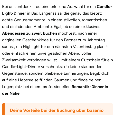
Neumünster
Bei uns entdeckst du eine erlesene Auswahl für ein
Candle-
Light-Dinner
in Bad Langensalza, die genau das bietet:
Nidda
echte Genussmomente in einem stilvollen, romantischen
und einladenden Ambiente. Egal, ob du ein exklusives
Nordwestmecklenburg
Abendessen zu zweit buchen
möchtest, nach einer
originellen Geschenkidee für den Partner zum Jahrestag
Nürnberg
suchst, ein Highlight für den nächsten Valentinstag planst
oder einfach einen unvergesslichen Abend voller
Oberhavel
Zweisamkeit verbringen willst – mit einem Gutschein für ein
Candle-Light-Dinner verschenkst du keine staubenden
Odenwald
Gegenstände, sondern bleibende Erinnerungen. Begib dich
auf eine Liebesreise für den Gaumen und finde deinen
Oder-Spree
Logenplatz bei einem professionellen
Romantik-Dinner in
der Nähe
.
Oldenburg
Osnabrück
Deine Vorteile bei der Buchung über basenio