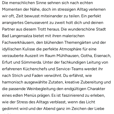
Die menschlichen Sinne sehnen sich nach echten
Momenten der Nähe, doch im stressigen Alltag verlernen
Stade
wir oft, Zeit bewusst miteinander zu teilen. Ein perfekt
arrangiertes Genussevent zu zweit holt dich und deinen
Steinburg
Partner aus diesem Trott heraus. Die wunderschöne Stadt
Stendal
Bad Langensalza bietet mit ihren malerischen
Fachwerkhäusern, den blühenden Themengärten und der
Stettiner Haff
idyllischen Kulisse die perfekte Atmosphäre für eine
verzauberte Auszeit im Raum Mühlhausen, Gotha, Eisenach,
Stormarn
Erfurt und Sömmerda. Unter der fachkundigen Leitung von
erfahrenen Küchenchefs und Service-Teams werdet ihr
Straubing
nach Strich und Faden verwöhnt. Du erfährst, wie
harmonisch ausgewählte Zutaten, kreative Zubereitung und
Stuttgart
die passende Weinbegleitung den endgültigen Charakter
eines edlen Menüs prägen. Es ist faszinierend zu erleben,
Sulz am Neckar
wie der Stress des Alltags verblasst, wenn das Licht
gedimmt wird und der Abend ganz im Zeichen der Liebe
Tannheimer Tal