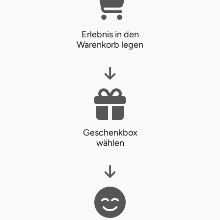
Landkreis Rostock
Erlebnis in den
Warenkorb legen
Landshut
Langenselbold
Leipzig
Leutkirch
Geschenkbox
wählen
Ludwigslust-Parchim
Löbau
Lübeck
Lüchow-Dannenberg