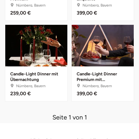
Nürnberg, Bayern
Nürnberg, Bayern
259,00 €
399,00 €
Bruchköbel
Münster
Sangerhausen
Bruchsal
Nürnberg
Sonneberg
Burghausen
Oberlausitz
Suhl
Calw
Pirna
Unterwellenborn
Candle-Light Dinner mit
Candle-Light Dinner
Chemnitz
Riesa
Weimar
Übernachtung
Premium mit
Übernachtung
Nürnberg, Bayern
Nürnberg, Bayern
Cloppenburg
Ruhrgebiet
Weißenfels
239,00 €
399,00 €
Coburg
Strausberg (Berlin/Brandenburg)
Witterda
Seite 1 von 1
Cottbus
Sömmerda