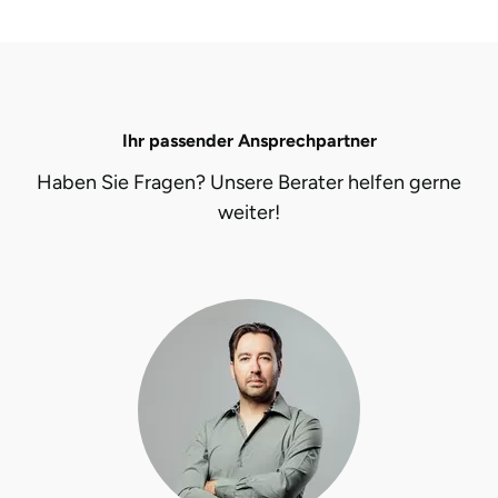
Fürstenfeldbruck
Fürth
Geiselwind
Ihr passender Ansprechpartner
Haben Sie Fragen? Unsere Berater helfen gerne
Gelnhausen
weiter!
Gera
Gersfeld
Gotha
Göppingen
Görlitz