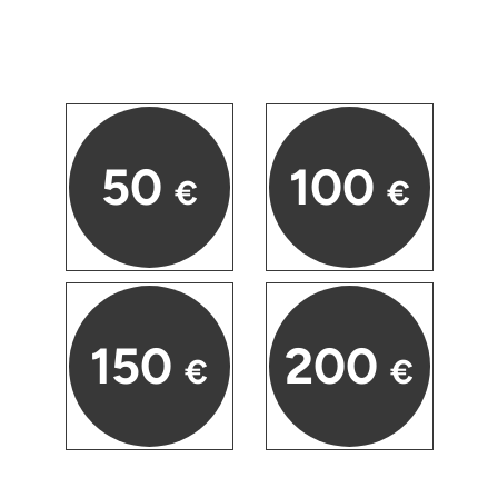
Herzogenaurach
Herzogtum Lauenburg
Homburg
50
100
€
€
Horb am Neckar
Ibbenbüren
Ingolstadt
150
200
€
€
Jena
Jerichower Land
Kamp-Lintfort