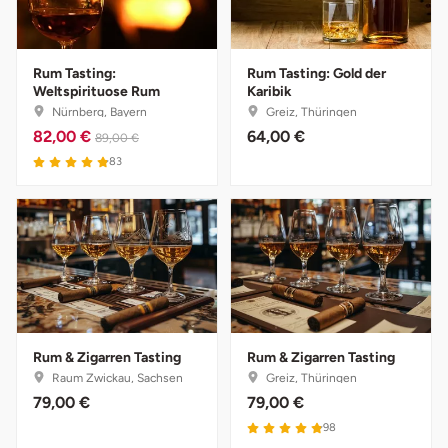
Bruchköbel
Münster
Sangerhausen
Rum Tasting:
Rum Tasting: Gold der
Weltspirituose Rum
Karibik
Bruchsal
Nürnberg
Sonneberg
Nürnberg, Bayern
Greiz, Thüringen
82,00 €
64,00 €
89,00 €
Burghausen
Oberlausitz
Suhl
83
Calw
Pirna
Unterwellenborn
Chemnitz
Riesa
Weimar
Cloppenburg
Ruhrgebiet
Weißenfels
Coburg
Strausberg (Berlin/Brandenburg)
Witterda
Rum & Zigarren Tasting
Rum & Zigarren Tasting
Raum Zwickau, Sachsen
Greiz, Thüringen
Cottbus
Sömmerda
79,00 €
79,00 €
98