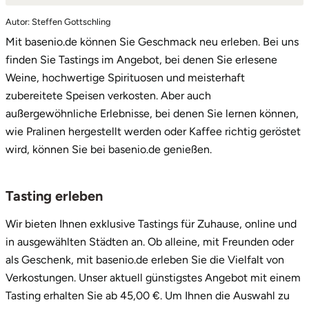
Saarbrücken
Autor: Steffen Gottschling
1.
Tasting erleben
Mit basenio.de können Sie Geschmack neu erleben. Bei uns
2.
Beliebte Tastings
Salzgitter
finden Sie Tastings im Angebot, bei denen Sie erlesene
Weine, hochwertige Spirituosen und meisterhaft
Schongau
zubereitete Speisen verkosten. Aber auch
außergewöhnliche Erlebnisse, bei denen Sie lernen können,
Schwabach
wie Pralinen hergestellt werden oder Kaffee richtig geröstet
wird, können Sie bei basenio.de genießen.
Schweinfurt
Tasting erleben
Schwerin
Wir bieten Ihnen exklusive Tastings für Zuhause, online und
Segeberg
in ausgewählten Städten an. Ob alleine, mit Freunden oder
als Geschenk, mit basenio.de erleben Sie die Vielfalt von
Seligenstadt
Verkostungen. Unser aktuell günstigstes Angebot mit einem
Tasting erhalten Sie ab 45,00 €. Um Ihnen die Auswahl zu
Speyer