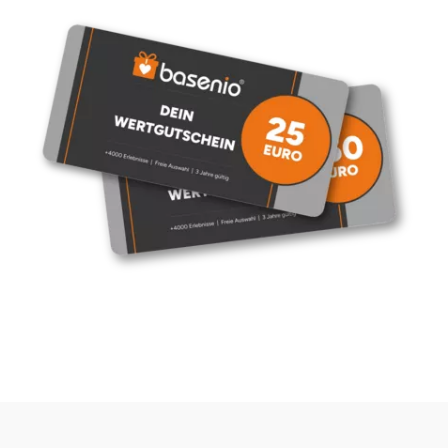
Karlsruhe
Kassel
Kempten
Kerken
Kiel
Koblenz
Kronach
Kulmbach
Köln