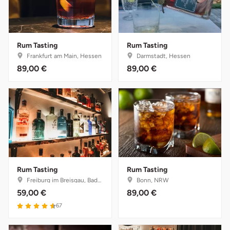
Fürstenfeldbruck
Fürth
Rum Tasting
Rum Tasting
Frankfurt am Main, Hessen
Darmstadt, Hessen
Geiselwind
89,00 €
89,00 €
Gelnhausen
Gera
Gersfeld
Gotha
Rum Tasting
Rum Tasting
Freiburg im Breisgau, Baden-Württemberg
Bonn, NRW
Göppingen
59,00 €
89,00 €
67
Görlitz