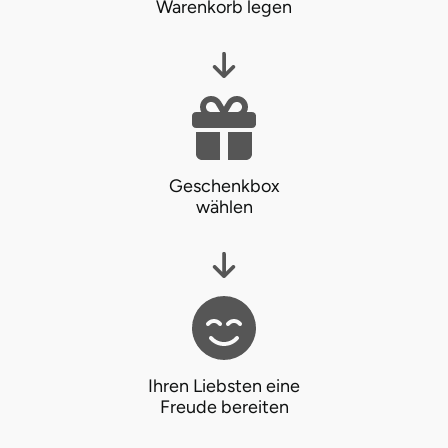
Warenkorb legen
Ostholstein
Ostprignitz-Ruppin
Oy-Mittelberg
Passau
Geschenkbox
wählen
Pforzheim
Pinneberg
Pirna
Plön
Ihren Liebsten eine
Freude bereiten
Potsdam