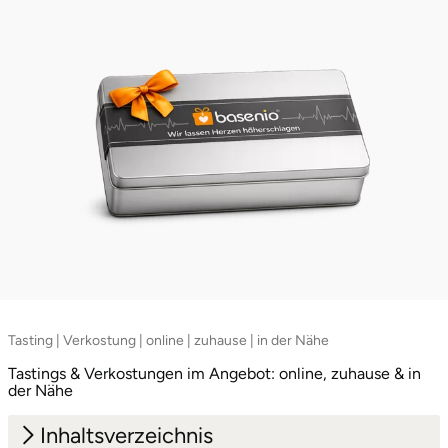
Potsdam-Mittelmark
Prignitz
Regensburg
Rendsburg Eckernförde
Rheine
Rodgau
Rostock
Tasting | Verkostung | online | zuhause | in der Nähe
Tastings & Verkostungen im Angebot: online, zuhause & in
Rottweil
der Nähe
Rügen
Inhaltsverzeichnis