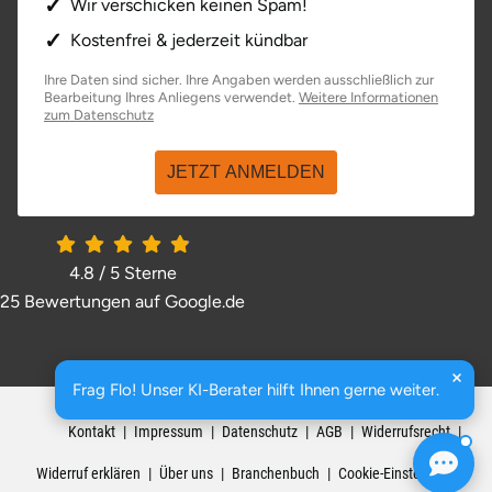
Wir verschicken keinen Spam!
Kostenfrei & jederzeit kündbar
Ihre Daten sind sicher. Ihre Angaben werden ausschließlich zur
Bearbeitung Ihres Anliegens verwendet.
Weitere Informationen
zum Datenschutz
JETZT ANMELDEN
4.8 / 5
Sterne
25 Bewertungen auf Google.de
Frag Flo! Unser KI-Berater hilft Ihnen gerne weiter.
basenio.de
|
Johannesstraße 176
,
99084
Erfurt
Kontakt
Impressum
Datenschutz
AGB
Widerrufsrecht
Widerruf erklären
Über uns
Branchenbuch
Cookie-Einstellungen