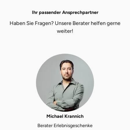
Ihr passender Ansprechpartner
Landkreis Rostock
Haben Sie Fragen? Unsere Berater helfen gerne
Landshut
weiter!
Langenselbold
Leipzig
Leutkirch
Ludwigslust-Parchim
Löbau
Lübeck
Michael Krannich
Berater Erlebnisgeschenke
Lüchow-Dannenberg