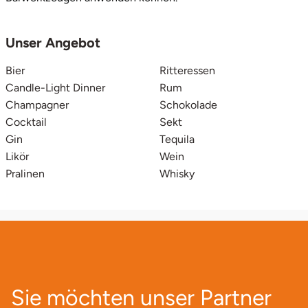
Vorpommern-Greifswald
Unser Angebot
Vorpommern-Rügen
Bier
Ritteressen
Candle-Light Dinner
Rum
Weimar
Champagner
Schokolade
Cocktail
Sekt
Gin
Tequila
Wertach
Likör
Wein
Pralinen
Whisky
Wesel
Witten
Würzburg
Zweibrücken
Sie möchten unser Partner