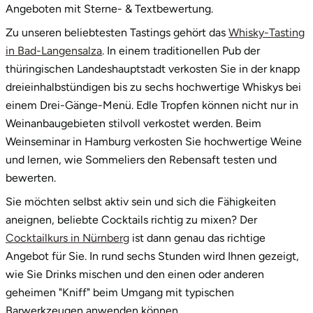
Angeboten mit Sterne- & Textbewertung.
Tegernsee
Zu unseren beliebtesten Tastings gehört das
Whisky-Tasting
in Bad-Langensalza
. In einem traditionellen Pub der
Teltow-Fläming
thüringischen Landeshauptstadt verkosten Sie in der knapp
dreieinhalbstündigen bis zu sechs hochwertige Whiskys bei
Trier
einem Drei-Gänge-Menü. Edle Tropfen können nicht nur in
Weinanbaugebieten stilvoll verkostet werden. Beim
Uckermark
Weinseminar in Hamburg verkosten Sie hochwertige Weine
und lernen, wie Sommeliers den Rebensaft testen und
Uelzen
bewerten.
Sie möchten selbst aktiv sein und sich die Fähigkeiten
Ulm
aneignen, beliebte Cocktails richtig zu mixen? Der
Cocktailkurs in Nürnberg
ist dann genau das richtige
Usedom
Angebot für Sie. In rund sechs Stunden wird Ihnen gezeigt,
wie Sie Drinks mischen und den einen oder anderen
Viersen
geheimen "Kniff" beim Umgang mit typischen
Barwerkzeugen anwenden können.
Villingen Schwenningen