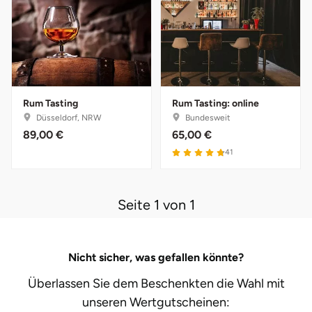
Halle
Hamburg
Hanau
Rum Tasting
Rum Tasting: online
Düsseldorf, NRW
Bundesweit
Hannover
89,00 €
65,00 €
41
Haßfurt
Heidelberg
Seite 1 von 1
Heidenheim
Nicht sicher, was gefallen könnte?
Heilbronn
Überlassen Sie dem Beschenkten die Wahl mit
Heldburg
unseren
Wertgutscheinen: