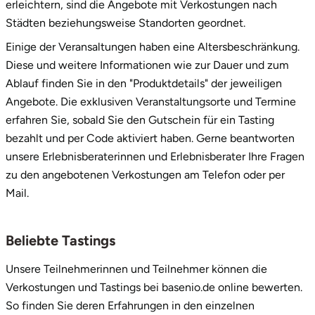
erleichtern, sind die Angebote mit Verkostungen nach
Städten beziehungsweise Standorten geordnet.
Stade
Einige der Veransaltungen haben eine Altersbeschränkung.
Steinburg
Diese und weitere Informationen wie zur Dauer und zum
Ablauf finden Sie in den "Produktdetails" der jeweiligen
Stendal
Angebote. Die exklusiven Veranstaltungsorte und Termine
erfahren Sie, sobald Sie den Gutschein für ein Tasting
Stettiner Haff
bezahlt und per Code aktiviert haben. Gerne beantworten
unsere Erlebnisberaterinnen und Erlebnisberater Ihre Fragen
Stormarn
zu den angebotenen Verkostungen am Telefon oder per
Mail.
Straubing
Beliebte Tastings
Stuttgart
Unsere Teilnehmerinnen und Teilnehmer können die
Sulz am Neckar
Verkostungen und Tastings bei basenio.de online bewerten.
So finden Sie deren Erfahrungen in den einzelnen
Tannheimer Tal