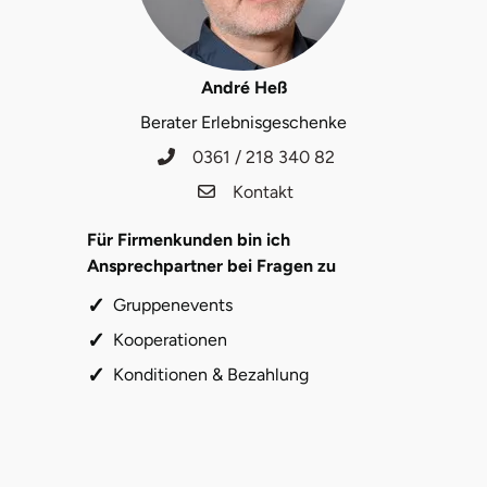
Mettingen
Moers
André Heß
Märkisch-Oderland
Berater Erlebnisgeschenke
0361 / 218 340 82
Mönchengladbach
Kontakt
München
Für Firmenkunden bin ich
Ansprechpartner bei Fragen zu
Münster
Gruppenevents
Nagold
Kooperationen
Konditionen & Bezahlung
Neckarsulm
Nesselwang