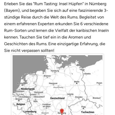
Darmstadt
Weimar
Erleben Sie das "Rum Tasting: Insel Hüpfen" in Nürnberg
(Bayern), und begeben Sie sich auf eine faszinierende 3-
Deggendorf
sächsische Schweiz
stündige Reise durch die Welt des Rums. Begleitet von
einem erfahrenen Experten erkunden Sie 6 verschiedene
Dessau
Rum-Sorten und lernen die Vielfalt der karibischen Inseln
kennen. Tauchen Sie tief ein in die Aromen und
Dietzenbach
Geschichten des Rums. Eine einzigartige Erfahrung, die
Sie nicht verpassen sollten!
Dingolfing
Dorsten
Dortmund
Dresden
Duisburg