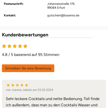
Postanschrift:
Johannesstraße 176
Halle
99084 Erfurt
Kontakt:
gutschein@basenio.de
Hamburg
Hanau
Kundenbewertungen
Hannover
4.8 von 5
Haßfurt
4.8 / 5 basierend auf 95 Stimmen
Heidelberg
Schreiben Sie eine Bewertung
Heidenheim
von Joanna Jakolis am 23.02.2024
Heilbronn
Sehr leckere Cocktails und nette Bedienung. Toll finde
Heldburg
ich außerdem, dass man zu den Cocktails Wasser und