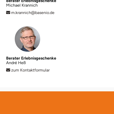
Berater Erlebnisgeschenke
Michael Krannich
Lüneburg
m.krannich@basenio.de
Magdeburg
Main-Kinzig-Kreis
Mainz
Berater Erlebnisgeschenke
André Heß
Mannheim
zum Kontaktformular
Mecklenburgische Seenplatte
Meiningen
Merzig