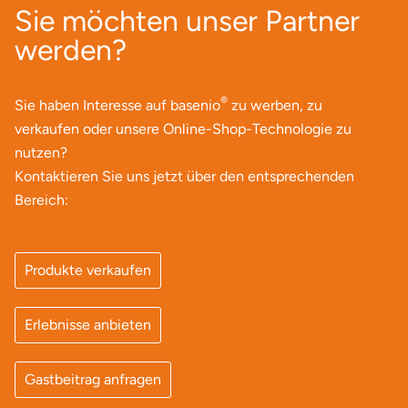
Mettingen
Sie möchten unser Partner
werden?
Moers
Märkisch-Oderland
®
Sie haben Interesse auf basenio
zu werben, zu
verkaufen oder unsere Online-Shop-Technologie zu
Mönchengladbach
nutzen?
Kontaktieren Sie uns jetzt über den entsprechenden
München
Bereich:
Münster
Produkte verkaufen
Nagold
Erlebnisse anbieten
Neckarsulm
Nesselwang
Gastbeitrag anfragen