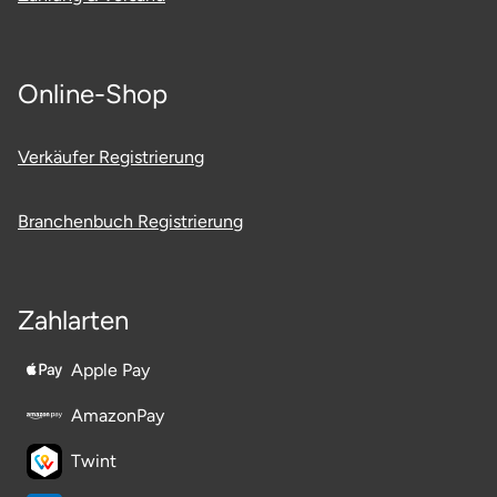
Ostholstein
Ostprignitz-Ruppin
Online-Shop
Oy-Mittelberg
Verkäufer Registrierung
Passau
Branchenbuch Registrierung
Pforzheim
Pinneberg
Zahlarten
Pirna
Apple Pay
Plön
AmazonPay
Twint
Potsdam