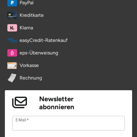
PayPal
Potsdam-Mittelmark
Kreditkarte
Prignitz
Klarna
Regensburg
easyCredit-Ratenkauf
eps-Überweisung
Rendsburg Eckernförde
Vorkasse
Rheine
Rechnung
Rodgau
Newsletter
Rostock
abonnieren
Rottweil
E-Mail
Rügen