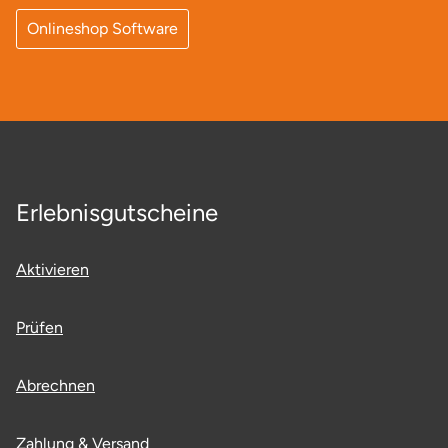
Neumünster
Onlineshop Software
Nidda
Nordwestmecklenburg
Nürnberg
Erlebnisgutscheine
Oberhavel
Odenwald
Aktivieren
Oder-Spree
Prüfen
Oldenburg
Abrechnen
Osnabrück
Zahlung & Versand