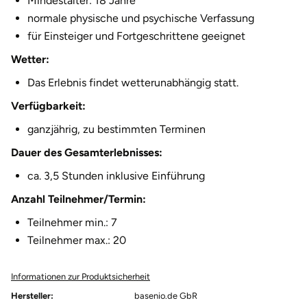
Mindestalter: 18 Jahre
Fürstenfeldbruck
normale physische und psychische Verfassung
für Einsteiger und Fortgeschrittene geeignet
Fürth
Wetter:
Geiselwind
Das Erlebnis findet wetterunabhängig statt.
Verfügbarkeit:
Gelnhausen
ganzjährig, zu bestimmten Terminen
Gera
Dauer des Gesamterlebnisses:
ca. 3,5 Stunden inklusive Einführung
Gersfeld
Anzahl Teilnehmer/Termin:
Gotha
Teilnehmer min.: 7
Teilnehmer max.: 20
Göppingen
Informationen zur Produktsicherheit
Görlitz
Hersteller:
basenio.de GbR