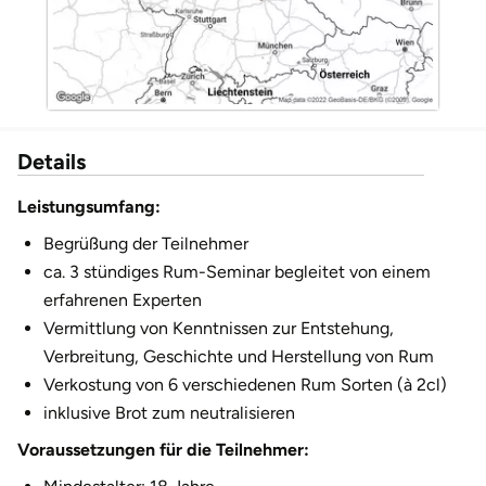
Düsseldorf
Erfurt
Erlangen
Details
Essen
Leistungsumfang:
Flensburg
Begrüßung der Teilnehmer
ca. 3 stündiges Rum-Seminar begleitet von einem
Frankfurt am Main
erfahrenen Experten
Vermittlung von Kenntnissen zur Entstehung,
Freiberg
Verbreitung, Geschichte und Herstellung von Rum
Verkostung von 6 verschiedenen Rum Sorten (à 2cl)
Freiburg
inklusive Brot zum neutralisieren
Voraussetzungen für die Teilnehmer:
Fulda