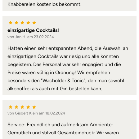
Knabbereien kostenlos bekommt.
Herzogenaurach
Herzogtum Lauenburg
einzigartige Cocktails!
von Jan H. am 23.02.2024
Homburg
Hatten einen sehr entspannten Abend, die Auswahl an
einzigartigen Cocktails war riesig und alle konnten
Horb am Neckar
begeistern. Das Personal war sehr engagiert und die
Ibbenbüren
Preise waren völlig in Ordnung! Wir empfehlen
besonders den "Wacholder & Tonic", den man sowohl
Ingolstadt
alkoholfrei als auch mit Gin bestellen kann.
Jena
von Gisbert Klein am 18.02.2024
Jerichower Land
Service: Freundlich und aufmerksam Ambiente:
Gemütlich und stilvoll Gesamteindruck: Wir waren
Kamp-Lintfort