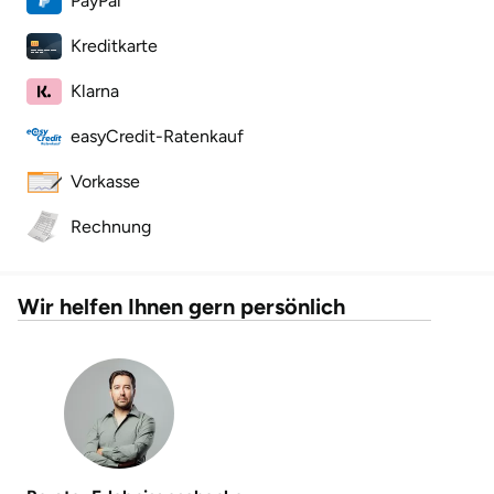
PayPal
Kreditkarte
Landkreis Rostock
Klarna
Landshut
easyCredit-Ratenkauf
Langenselbold
Vorkasse
Leipzig
Rechnung
Leutkirch
Wir helfen Ihnen gern persönlich
Ludwigslust-Parchim
Löbau
Lübeck
Lüchow-Dannenberg