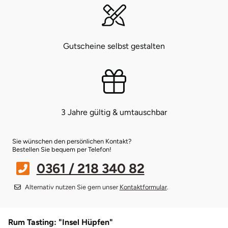
Bruchköbel
Münster
Sangerhausen
Gutscheine selbst gestalten
Bruchsal
Nürnberg
Sonneberg
Burghausen
Oberlausitz
Suhl
Calw
Pirna
Unterwellenborn
3 Jahre gültig & umtauschbar
Chemnitz
Riesa
Weimar
Sie wünschen den persönlichen Kontakt?
Bestellen Sie bequem per Telefon!
Cloppenburg
Ruhrgebiet
Weißenfels
0361 / 218 340 82
Coburg
Strausberg (Berlin/Brandenburg)
Witterda
Alternativ nutzen Sie gern unser
Kontaktformular
.
Cottbus
Sömmerda
Rum Tasting: "Insel Hüpfen"