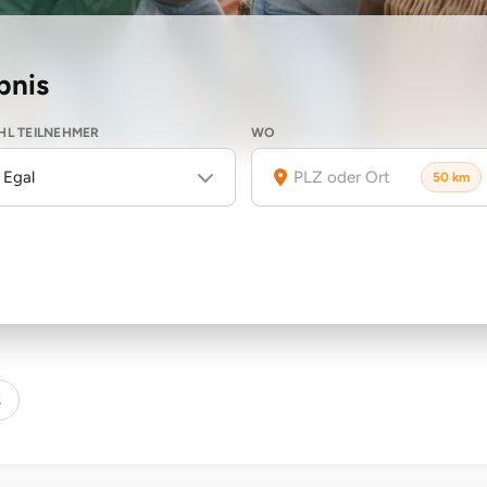
bnis
L TEILNEHMER
WO
Egal
50 km
s