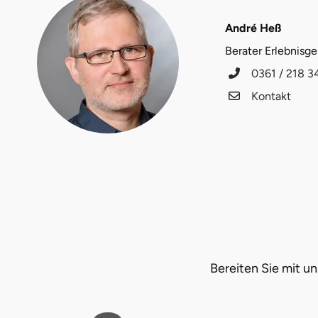
Fürstenfeldbruck
André Heß
Fürth
Berater Erlebnisg
0361 / 218 3
Geiselwind
Kontakt
Gelnhausen
Gera
Gersfeld
Gotha
Göppingen
Bereiten Sie mit 
Görlitz