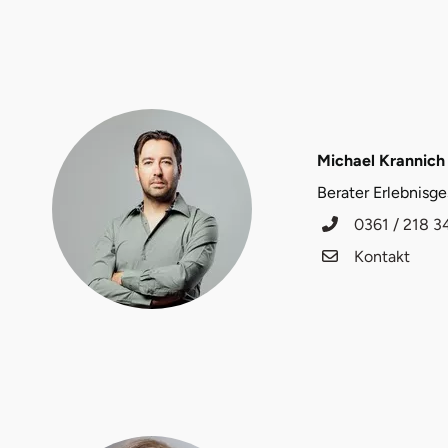
Düsseldorf
Erfurt
Erlangen
Michael Krannich
Essen
Berater Erlebnisg
Flensburg
0361 / 218 3
Kontakt
Frankfurt am Main
Freiberg
Freiburg
Fulda