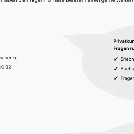
Privatkun
Fragen r
eschenke
Erlebn
40 82
Buchu
Frage