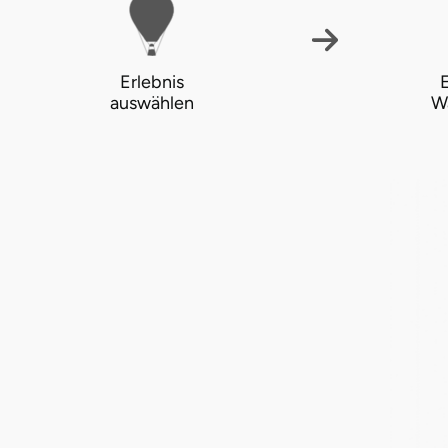
Halle
Hamburg
Erlebnis
E
auswählen
W
Hanau
Hannover
Haßfurt
Heidelberg
Heidenheim
Heilbronn
Heldburg