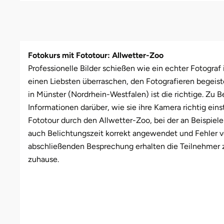
Leipzig
Schwäbische Alb
Bitterfeld
Oberhausen, Nordrhein-Westfalen
Freiburg
Leipzig
Mühlhausen
Freundin
Schwester
Mannheim
Blieskastel
Rostock
Gotha
Masserberg
Nürnberg
Mama
Tante
Fotokurs mit Fototour: Allwetter-Zoo
Professionelle Bilder schießen wie ein echter Fotograf
Mühlhausen
Bochum
Rottenburg am Neckar (Baden-Württemberg)
Hamburg
Meiningen
Paderborn
Papa
einen Liebsten überraschen, den Fotografieren begeist
in Münster (Nordrhein-Westfalen) ist die richtige. Zu 
München
Bonn
Schweinfurt (Bayern)
Hannover
Merseburg
Siebeldingen bei Ludwigshafen am Rhein
Schwester
Informationen darüber, wie sie ihre Kamera richtig eins
Fototour durch den Allwetter-Zoo, bei der an Beispiele
Rosenheim
Bostalsee
Sundern (NRW)
Jena
Naumburg (Saale)
Stuttgart
Sohn
auch Belichtungszeit korrekt angewendet und Fehler 
abschließenden Besprechung erhalten die Teilnehmer 
Wuppertal
Brandenburg an der Havel
Wiesbaden
Köln
Nordhausen
Würzburg
Tochter
zuhause.
Zwickau
Braunschweig
Meißen
Querfurt
Zwickau
Bremen
Mengen
Römhild
Bremervörde
München
Saalfeld