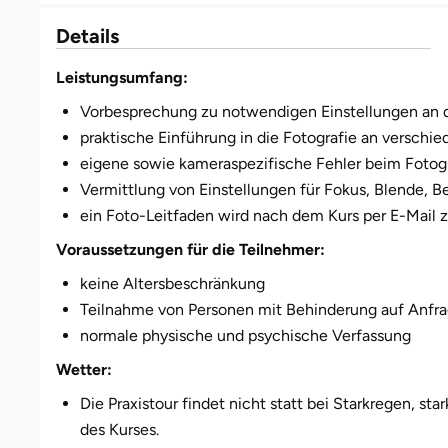
Details
Bruchköbel
Münster
Sangerhausen
Leistungsumfang:
Bruchsal
Nürnberg
Sonneberg
Vorbesprechung zu notwendigen Einstellungen an de
praktische Einführung in die Fotografie an verschi
Burghausen
Oberlausitz
Suhl
eigene sowie kameraspezifische Fehler beim Fotog
Vermittlung von Einstellungen für Fokus, Blende, B
Calw
Pirna
Unterwellenborn
ein Foto-Leitfaden wird nach dem Kurs per E-Mail
Voraussetzungen für die Teilnehmer:
Chemnitz
Riesa
Weimar
keine Altersbeschränkung
Cloppenburg
Ruhrgebiet
Weißenfels
Teilnahme von Personen mit Behinderung auf Anfr
normale physische und psychische Verfassung
Coburg
Strausberg (Berlin/Brandenburg)
Witterda
Wetter:
Cottbus
Sömmerda
Die Praxistour findet nicht statt bei Starkregen, st
des Kurses.