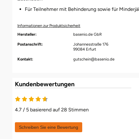
Düsseldorf
Für Teilnehmer mit Behinderung sowie für Minderjäh
Erfurt
Informationen zur Produktsicherheit
Erlangen
Hersteller:
basenio.de GbR
Postanschrift:
Johannesstraße 176
99084 Erfurt
Essen
Kontakt:
gutschein@basenio.de
Flensburg
Frankfurt am Main
Kundenbewertungen
Freiberg
4.7 / 5 basierend auf 28 Stimmen
Freiburg
Schreiben Sie eine Bewertung
Fulda