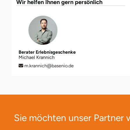
Wir helfen Ihnen gern persönlich
Halle
Hamburg
Hanau
Hannover
Berater Erlebnisgeschenke
Michael Krannich
Haßfurt
m.krannich@basenio.de
Heidelberg
Heidenheim
Heilbronn
Sie möchten unser Partner
Heldburg