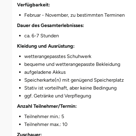
Darmstadt
Weimar
Verfügbarkeit:
Februar - November, zu bestimmten Terminen
Deggendorf
sächsische Schweiz
Dauer des Gesamterlebnisses:
Dessau
ca. 6-7 Stunden
Kleidung und Ausrüstung:
Dietzenbach
wetterangepasstes Schuhwerk
Dingolfing
bequeme und wetterangepasste Bekleidung
aufgeladene Akkus
Dorsten
Speicherkarte(n) mit genügend Speicherplatz
Stativ ist vorteilhaft, aber keine Bedingung
Dortmund
ggf. Getränke und Verpflegung
Anzahl Teilnehmer/Termin:
Dresden
Teilnehmer min.: 5
Duisburg
Teilnehmer max.: 10
Zuschauer: