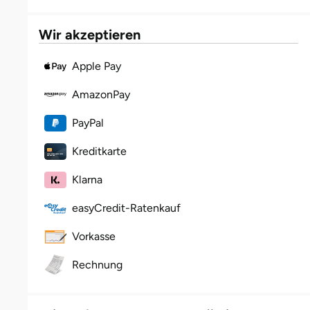
Fürstenfeldbruck
Wir akzeptieren
Fürth
Apple Pay
Geiselwind
AmazonPay
Gelnhausen
PayPal
Kreditkarte
Gera
Klarna
Gersfeld
easyCredit-Ratenkauf
Gotha
Vorkasse
Göppingen
Rechnung
Görlitz