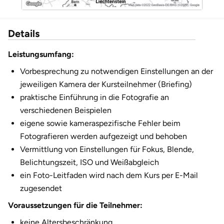
Düsseldorf
Erfurt
Details
Leistungsumfang:
Erlangen
Vorbesprechung zu notwendigen Einstellungen an der
Essen
jeweiligen Kamera der Kursteilnehmer (Briefing)
praktische Einführung in die Fotografie an
Flensburg
verschiedenen Beispielen
eigene sowie kameraspezifische Fehler beim
Frankfurt am Main
Fotografieren werden aufgezeigt und behoben
Vermittlung von Einstellungen für Fokus, Blende,
Freiberg
Belichtungszeit, ISO und Weißabgleich
ein Foto-Leitfaden wird nach dem Kurs per E-Mail
Freiburg
zugesendet
Voraussetzungen für die Teilnehmer:
Fulda
keine Altersbeschränkung