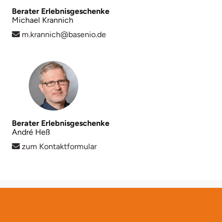
Berater Erlebnisgeschenke
Michael Krannich
Landkreis Rostock
m.krannich@basenio.de
Landshut
Langenselbold
Leipzig
Leutkirch
Berater Erlebnisgeschenke
André Heß
Ludwigslust-Parchim
zum Kontaktformular
Löbau
Lübeck
Lüchow-Dannenberg