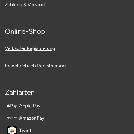
Neumünster
Zahlung & Versand
Nidda
Online-Shop
Nordwestmecklenburg
Verkäufer Registrierung
Nürnberg
Oberhavel
Branchenbuch Registrierung
Odenwald
Zahlarten
Oder-Spree
Apple Pay
Oldenburg
AmazonPay
Osnabrück
Twint