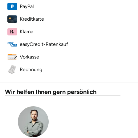
PayPal
Karlsruhe
Kreditkarte
Kassel
Klarna
Kempten
easyCredit-Ratenkauf
Vorkasse
Kerken
Rechnung
Kiel
Koblenz
Wir helfen Ihnen gern persönlich
Kronach
Kulmbach
Köln