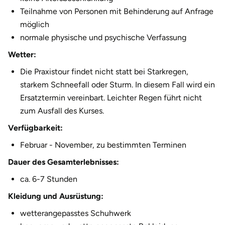
Fürstenfeldbruck
Teilnahme von Personen mit Behinderung auf Anfrage
möglich
Fürth
normale physische und psychische Verfassung
Wetter:
Geiselwind
Die Praxistour findet nicht statt bei Starkregen,
Gelnhausen
starkem Schneefall oder Sturm. In diesem Fall wird ein
Ersatztermin vereinbart. Leichter Regen führt nicht
Gera
zum Ausfall des Kurses.
Verfügbarkeit:
Gersfeld
Februar - November, zu bestimmten Terminen
Gotha
Dauer des Gesamterlebnisses:
ca. 6-7 Stunden
Göppingen
Kleidung und Ausrüstung:
Görlitz
wetterangepasstes Schuhwerk