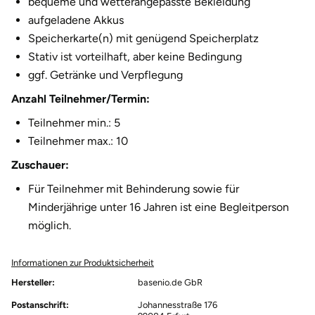
bequeme und wetterangepasste Bekleidung
Halle
aufgeladene Akkus
Speicherkarte(n) mit genügend Speicherplatz
Hamburg
Stativ ist vorteilhaft, aber keine Bedingung
ggf. Getränke und Verpflegung
Hanau
Anzahl Teilnehmer/Termin:
Teilnehmer min.: 5
Hannover
Teilnehmer max.: 10
Haßfurt
Zuschauer:
Für Teilnehmer mit Behinderung sowie für
Heidelberg
Minderjährige unter 16 Jahren ist eine Begleitperson
möglich.
Heidenheim
Informationen zur Produktsicherheit
Heilbronn
Hersteller:
basenio.de GbR
Heldburg
Postanschrift:
Johannesstraße 176