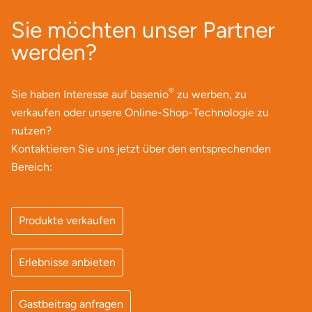
Sie möchten unser Partner
Lüneburg
werden?
Magdeburg
®
Sie haben Interesse auf basenio
zu werben, zu
Main-Kinzig-Kreis
verkaufen oder unsere Online-Shop-Technologie zu
nutzen?
Mainz
Kontaktieren Sie uns jetzt über den entsprechenden
Bereich:
Mannheim
Mecklenburgische Seenplatte
Produkte verkaufen
Meiningen
Erlebnisse anbieten
Merzig
Gastbeitrag anfragen