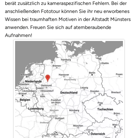
Darmstadt
Weimar
berät zusätzlich zu kameraspezifischen Fehlern. Bei der
anschließenden Fototour können Sie ihr neu erworbenes
Deggendorf
sächsische Schweiz
Wissen bei traumhaften Motiven in der Altstadt Münsters
anwenden. Freuen Sie sich auf atemberaubende
Dessau
Aufnahmen!
Dietzenbach
Dingolfing
Dorsten
Dortmund
Dresden
Duisburg