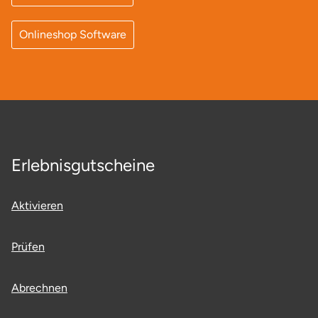
Mettingen
Onlineshop Software
Moers
Märkisch-Oderland
Mönchengladbach
München
Erlebnisgutscheine
Münster
Aktivieren
Nagold
Prüfen
Neckarsulm
Abrechnen
Nesselwang