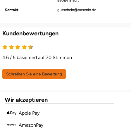
99084 Erfurt
Herzogenaurach
Kontakt:
gutschein@basenio.de
Herzogtum Lauenburg
Kundenbewertungen
Homburg
Horb am Neckar
4.6 / 5 basierend auf 70 Stimmen
Ibbenbüren
Schreiben Sie eine Bewertung
Ingolstadt
Jena
Wir akzeptieren
Jerichower Land
Apple Pay
AmazonPay
Kamp-Lintfort