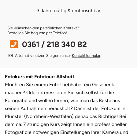
3 Jahre gültig & umtauschbar
Bruchköbel
Münster
Sangerhausen
Sie wünschen den persönlichen Kontakt?
Bruchsal
Nürnberg
Sonneberg
Bestellen Sie bequem per Telefon!
0361 / 218 340 82
Burghausen
Oberlausitz
Suhl
Alternativ nutzen Sie gern unser
Kontaktformular
.
Calw
Pirna
Unterwellenborn
Chemnitz
Riesa
Weimar
Fotokurs mit Fototour: Altstadt
Möchten Sie einem Foto-Liebhaber ein Geschenk
Cloppenburg
Ruhrgebiet
Weißenfels
machen? Oder interessieren Sie sich selbst für die
Fotografie und wollen lernen, wie man das Beste aus
Coburg
Strausberg (Berlin/Brandenburg)
Witterda
seinen Aufnahmen herausholt? Dann ist der Fotokurs in
Münster (Nordrhein-Westfalen) genau das Richtige! Bei
Cottbus
Sömmerda
dem ca. 7 stündigen Kurs zeigt Ihnen ein professioneller
Fotograf die notwenigen Einstellungen Ihrer Kamera und