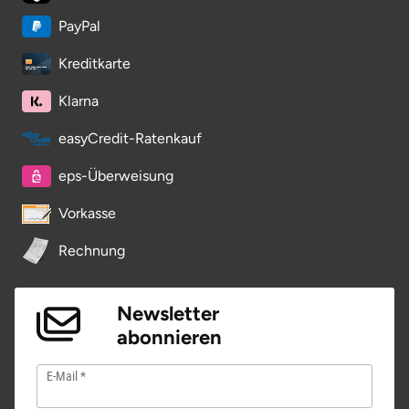
Ostholstein
PayPal
Ostprignitz-Ruppin
Kreditkarte
Klarna
Oy-Mittelberg
easyCredit-Ratenkauf
Passau
eps-Überweisung
Pforzheim
Vorkasse
Pinneberg
Rechnung
Pirna
Newsletter
abonnieren
Plön
E-Mail
Potsdam