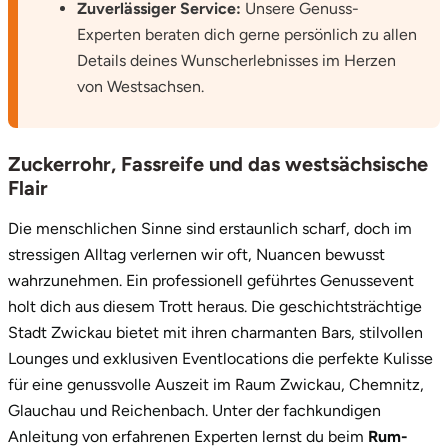
Zuverlässiger Service:
Unsere Genuss-
Saarbrücken
Experten beraten dich gerne persönlich zu allen
Details deines Wunscherlebnisses im Herzen
Salzgitter
von Westsachsen.
Schongau
Zuckerrohr, Fassreife und das westsächsische
Schwabach
Flair
Die menschlichen Sinne sind erstaunlich scharf, doch im
Schweinfurt
stressigen Alltag verlernen wir oft, Nuancen bewusst
wahrzunehmen. Ein professionell geführtes Genussevent
Schwerin
holt dich aus diesem Trott heraus. Die geschichtsträchtige
Stadt Zwickau bietet mit ihren charmanten Bars, stilvollen
Segeberg
Lounges und exklusiven Eventlocations die perfekte Kulisse
für eine genussvolle Auszeit im Raum Zwickau, Chemnitz,
Seligenstadt
Glauchau und Reichenbach. Unter der fachkundigen
Speyer
Anleitung von erfahrenen Experten lernst du beim
Rum-