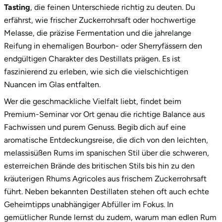
Tasting
, die feinen Unterschiede richtig zu deuten. Du
Stade
erfährst, wie frischer Zuckerrohrsaft oder hochwertige
Melasse, die präzise Fermentation und die jahrelange
Steinburg
Reifung in ehemaligen Bourbon- oder Sherryfässern den
endgültigen Charakter des Destillats prägen. Es ist
Stendal
faszinierend zu erleben, wie sich die vielschichtigen
Nuancen im Glas entfalten.
Stettiner Haff
Wer die geschmackliche Vielfalt liebt, findet beim
Premium-Seminar vor Ort genau die richtige Balance aus
Stormarn
Fachwissen und purem Genuss. Begib dich auf eine
aromatische Entdeckungsreise, die dich von den leichten,
Straubing
melassisüßen Rums im spanischen Stil über die schweren,
esterreichen Brände des britischen Stils bis hin zu den
Stuttgart
kräuterigen Rhums Agricoles aus frischem Zuckerrohrsaft
führt. Neben bekannten Destillaten stehen oft auch echte
Sulz am Neckar
Geheimtipps unabhängiger Abfüller im Fokus. In
gemütlicher Runde lernst du zudem, warum man edlen Rum
Tannheimer Tal