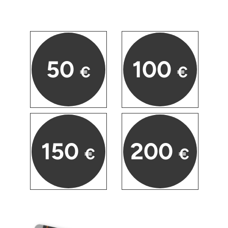
Düsseldorf
Erfurt
Erlangen
50
100
€
€
Essen
Flensburg
Frankfurt am Main
150
200
€
€
Freiberg
Freiburg
Fulda