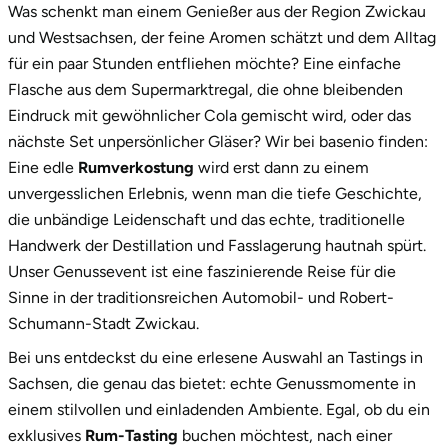
Was schenkt man einem Genießer aus der Region Zwickau
Neumünster
Flair
und Westsachsen, der feine Aromen schätzt und dem Alltag
2.
Unsere Rum-Vielfalt: Für jeden Geschmack
Nidda
für ein paar Stunden entfliehen möchte? Eine einfache
das passende Erlebnis
Flasche aus dem Supermarktregal, die ohne bleibenden
Nordwestmecklenburg
Eindruck mit gewöhnlicher Cola gemischt wird, oder das
3.
Ein Geschenk, das Eindruck macht: die
nächste Set unpersönlicher Gläser? Wir bei basenio finden:
exklusive Box
Nürnberg
Eine edle
Rumverkostung
wird erst dann zu einem
4.
Jetzt dein nächstes kulinarisches Abenteuer in
unvergesslichen Erlebnis, wenn man die tiefe Geschichte,
Oberhavel
Zwickau starten!
die unbändige Leidenschaft und das echte, traditionelle
Handwerk der Destillation und Fasslagerung hautnah spürt.
Odenwald
Unser Genussevent ist eine faszinierende Reise für die
Sinne in der traditionsreichen Automobil- und Robert-
Oder-Spree
Schumann-Stadt Zwickau.
Bei uns entdeckst du eine erlesene Auswahl an Tastings in
Oldenburg
Sachsen, die genau das bietet: echte Genussmomente in
einem stilvollen und einladenden Ambiente. Egal, ob du ein
Osnabrück
exklusives
Rum-Tasting
buchen möchtest, nach einer