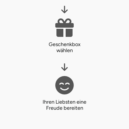
Lüneburg
Magdeburg
Main-Kinzig-Kreis
Geschenkbox
wählen
Mainz
Mannheim
Mecklenburgische Seenplatte
Ihren Liebsten eine
Meiningen
Freude bereiten
Merzig