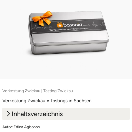
Mettingen
Moers
Märkisch-Oderland
Mönchengladbach
München
Münster
Nagold
Verkostung Zwickau | Tasting Zwickau
Verkostung Zwickau » Tastings in Sachsen
Neckarsulm
Inhaltsverzeichnis
Nesselwang
Autor: Edina Agbonon
1.
Zuckerrohr, Fassreife und das westsächsische