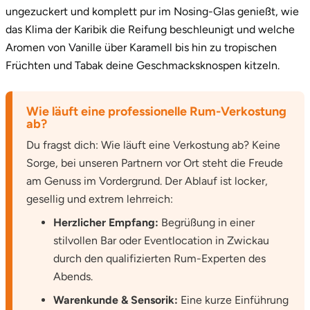
ungezuckert und komplett pur im Nosing-Glas genießt, wie
das Klima der Karibik die Reifung beschleunigt und welche
Tegernsee
Aromen von Vanille über Karamell bis hin zu tropischen
Früchten und Tabak deine Geschmacksknospen kitzeln.
Teltow-Fläming
Trier
Wie läuft eine professionelle Rum-Verkostung
ab?
Uckermark
Du fragst dich: Wie läuft eine Verkostung ab? Keine
Sorge, bei unseren Partnern vor Ort steht die Freude
Uelzen
am Genuss im Vordergrund. Der Ablauf ist locker,
gesellig und extrem lehrreich:
Ulm
Herzlicher Empfang:
Begrüßung in einer
stilvollen Bar oder Eventlocation in Zwickau
Usedom
durch den qualifizierten Rum-Experten des
Viersen
Abends.
Warenkunde & Sensorik:
Eine kurze Einführung
Villingen Schwenningen