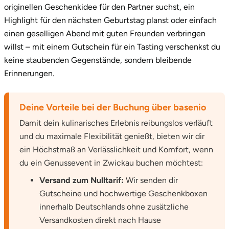
originellen Geschenkidee für den Partner suchst, ein
Ostholstein
Highlight für den nächsten Geburtstag planst oder einfach
einen geselligen Abend mit guten Freunden verbringen
Ostprignitz-Ruppin
willst – mit einem Gutschein für ein Tasting verschenkst du
keine staubenden Gegenstände, sondern bleibende
Oy-Mittelberg
Erinnerungen.
Passau
Deine Vorteile bei der Buchung über basenio
Pforzheim
Damit dein kulinarisches Erlebnis reibungslos verläuft
und du maximale Flexibilität genießt, bieten wir dir
Pinneberg
ein Höchstmaß an Verlässlichkeit und Komfort, wenn
du ein Genussevent in Zwickau buchen möchtest:
Pirna
Versand zum Nulltarif:
Wir senden dir
Plön
Gutscheine und hochwertige Geschenkboxen
innerhalb Deutschlands ohne zusätzliche
Potsdam
Versandkosten direkt nach Hause