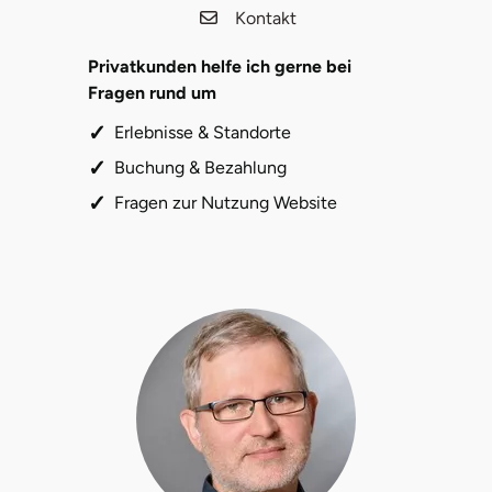
Kontakt
Herzogenaurach
Privatkunden helfe ich gerne bei
Herzogtum Lauenburg
Fragen rund um
Erlebnisse & Standorte
Homburg
Buchung & Bezahlung
Horb am Neckar
Fragen zur Nutzung Website
Ibbenbüren
Ingolstadt
Jena
Jerichower Land
Kamp-Lintfort