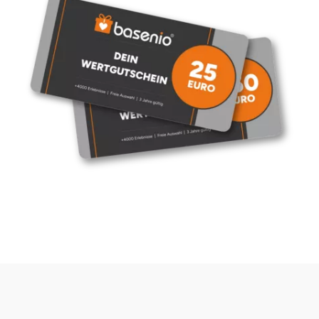
Fürstenfeldbruck
Fürth
Geiselwind
Gelnhausen
Gera
Gersfeld
Gotha
Göppingen
Görlitz