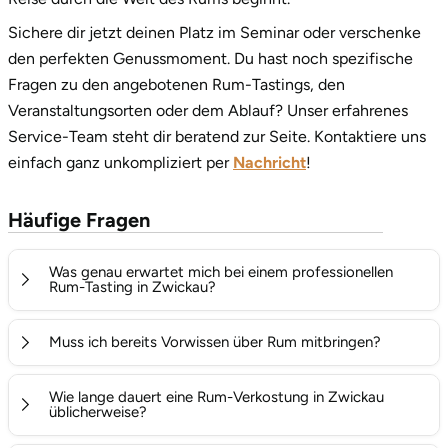
Sichere dir jetzt deinen Platz im Seminar oder verschenke
den perfekten Genussmoment. Du hast noch spezifische
Fragen zu den angebotenen Rum-Tastings, den
Veranstaltungsorten oder dem Ablauf? Unser erfahrenes
Service-Team steht dir beratend zur Seite. Kontaktiere uns
einfach ganz unkompliziert per
Nachricht
!
Häufige Fragen
Was genau erwartet mich bei einem professionellen
Rum-Tasting in Zwickau?
Dich erwartet ein geschmacksintensiver und sehr
Muss ich bereits Vorwissen über Rum mitbringen?
geselliger Abend unter der Leitung eines erfahrenen
Experten. Im Laufe des Seminars werden in der Regel
Nein, überhaupt nicht. Die Tastings in Zwickau richten
Wie lange dauert eine Rum-Verkostung in Zwickau
zwischen 5 und 6 verschiedene hochwertige Rumsorten
sich an neugierige Genießer ohne Vorkenntnisse, die
üblicherweise?
pur im Nosing-Glas verkostet, um die feinen Aromen
einen verständlichen und fundierten Einstieg in die Welt