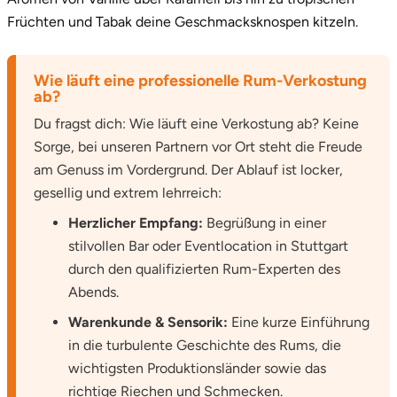
Früchten und Tabak deine Geschmacksknospen kitzeln.
Tegernsee
Wie läuft eine professionelle Rum-Verkostung
Teltow-Fläming
ab?
Du fragst dich: Wie läuft eine Verkostung ab? Keine
Trier
Sorge, bei unseren Partnern vor Ort steht die Freude
am Genuss im Vordergrund. Der Ablauf ist locker,
Uckermark
gesellig und extrem lehrreich:
Uelzen
Herzlicher Empfang:
Begrüßung in einer
stilvollen Bar oder Eventlocation in Stuttgart
Ulm
durch den qualifizierten Rum-Experten des
Abends.
Usedom
Warenkunde & Sensorik:
Eine kurze Einführung
in die turbulente Geschichte des Rums, die
Viersen
wichtigsten Produktionsländer sowie das
richtige Riechen und Schmecken.
Villingen Schwenningen