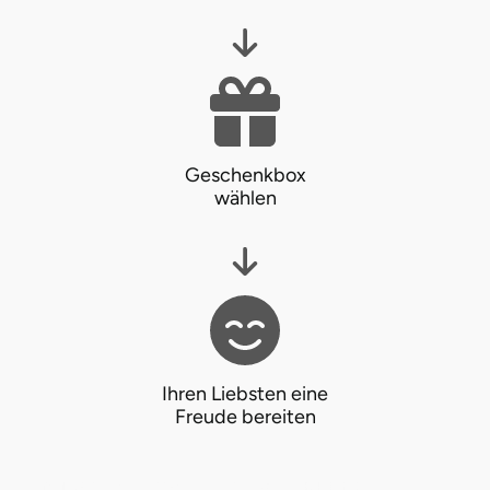
Lüneburg
Magdeburg
Main-Kinzig-Kreis
Geschenkbox
wählen
Mainz
Mannheim
Mecklenburgische Seenplatte
Meiningen
Ihren Liebsten eine
Freude bereiten
Merzig