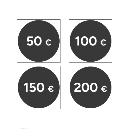
Düsseldorf
Erfurt
Erlangen
50
100
€
€
Essen
Flensburg
Frankfurt am Main
150
200
€
€
Freiberg
Freiburg
Fulda