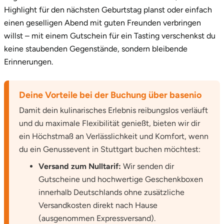
Ostholstein
Highlight für den nächsten Geburtstag planst oder einfach
einen geselligen Abend mit guten Freunden verbringen
Ostprignitz-Ruppin
willst – mit einem Gutschein für ein Tasting verschenkst du
keine staubenden Gegenstände, sondern bleibende
Oy-Mittelberg
Erinnerungen.
Passau
Deine Vorteile bei der Buchung über basenio
Damit dein kulinarisches Erlebnis reibungslos verläuft
Pforzheim
und du maximale Flexibilität genießt, bieten wir dir
Pinneberg
ein Höchstmaß an Verlässlichkeit und Komfort, wenn
du ein Genussevent in Stuttgart buchen möchtest:
Pirna
Versand zum Nulltarif:
Wir senden dir
Gutscheine und hochwertige Geschenkboxen
Plön
innerhalb Deutschlands ohne zusätzliche
Versandkosten direkt nach Hause
Potsdam
(ausgenommen Expressversand).