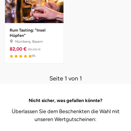
Darmstadt
Weimar
Deggendorf
sächsische Schweiz
Rum Tasting: "Insel
Dessau
Hüpfen"
Nürnberg, Bayern
Dietzenbach
82,00 €
89,00 €
95
Dingolfing
Dorsten
Seite 1 von 1
Dortmund
Nicht sicher, was gefallen könnte?
Dresden
Überlassen Sie dem Beschenkten die Wahl mit
unseren
Wertgutscheinen:
Duisburg