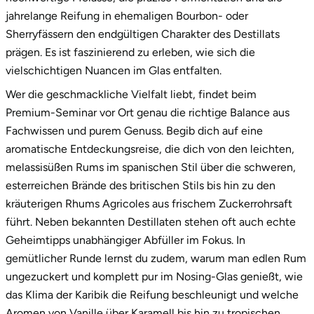
jahrelange Reifung in ehemaligen Bourbon- oder
Stade
Sherryfässern den endgültigen Charakter des Destillats
prägen. Es ist faszinierend zu erleben, wie sich die
Steinburg
vielschichtigen Nuancen im Glas entfalten.
Wer die geschmackliche Vielfalt liebt, findet beim
Stendal
Premium-Seminar vor Ort genau die richtige Balance aus
Fachwissen und purem Genuss. Begib dich auf eine
Stettiner Haff
aromatische Entdeckungsreise, die dich von den leichten,
melassisüßen Rums im spanischen Stil über die schweren,
Stormarn
esterreichen Brände des britischen Stils bis hin zu den
kräuterigen Rhums Agricoles aus frischem Zuckerrohrsaft
Straubing
führt. Neben bekannten Destillaten stehen oft auch echte
Stuttgart
Geheimtipps unabhängiger Abfüller im Fokus. In
gemütlicher Runde lernst du zudem, warum man edlen Rum
Sulz am Neckar
ungezuckert und komplett pur im Nosing-Glas genießt, wie
das Klima der Karibik die Reifung beschleunigt und welche
Tannheimer Tal
Aromen von Vanille über Karamell bis hin zu tropischen