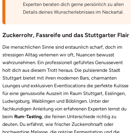
Experten beraten dich gerne persönlich zu allen
Saarbrücken
Details deines Wunscherlebnisses im Neckartal.
Salzgitter
Zuckerrohr, Fassreife und das Stuttgarter Flair
Schongau
Die menschlichen Sinne sind erstaunlich scharf, doch im
Schwabach
stressigen Alltag verlernen wir oft, Nuancen bewusst
wahrzunehmen. Ein professionell geführtes Genussevent
Schweinfurt
holt dich aus diesem Trott heraus. Die pulsierende Stadt
Stuttgart bietet mit ihren modernen Bars, charmanten
Schwerin
Lounges und exklusiven Eventlocations die perfekte Kulisse
für eine genussvolle Auszeit im Raum Stuttgart, Esslingen,
Segeberg
Ludwigsburg, Waiblingen und Böblingen. Unter der
fachkundigen Anleitung von erfahrenen Experten lernst du
Seligenstadt
beim
Rum-Tasting
, die feinen Unterschiede richtig zu
deuten. Du erfährst, wie frischer Zuckerrohrsaft oder
Speyer
hochwertige Melasse, die präzise Fermentation und die