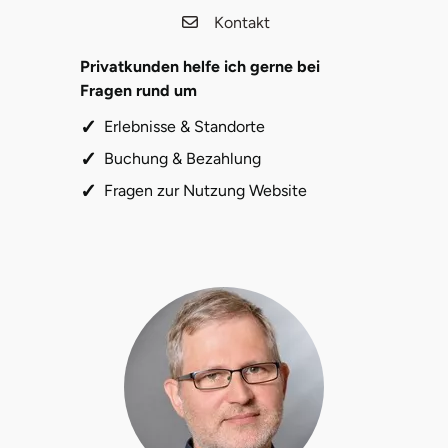
Kontakt
Herzogenaurach
Privatkunden helfe ich gerne bei
Herzogtum Lauenburg
Fragen rund um
Erlebnisse & Standorte
Homburg
Buchung & Bezahlung
Horb am Neckar
Fragen zur Nutzung Website
Ibbenbüren
Ingolstadt
Jena
Jerichower Land
Kamp-Lintfort