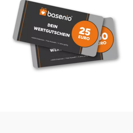
Fürstenfeldbruck
Fürth
Geiselwind
Gelnhausen
Gera
Gersfeld
Gotha
Göppingen
Görlitz