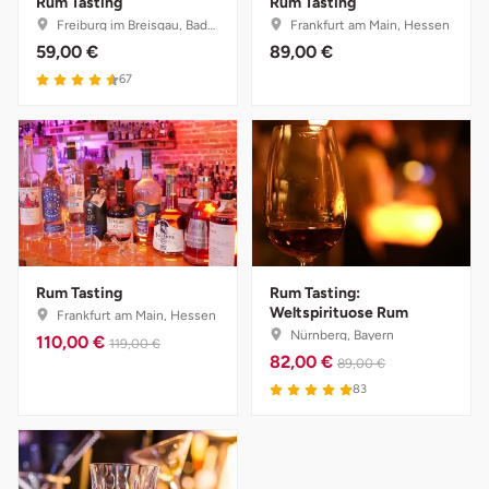
Rum Tasting
Rum Tasting
Freiburg im Breisgau, Baden-Württemberg
Frankfurt am Main, Hessen
59,00 €
89,00 €
Bruchköbel
Münster
Sangerhausen
67
Bruchsal
Nürnberg
Sonneberg
Burghausen
Oberlausitz
Suhl
Calw
Pirna
Unterwellenborn
Chemnitz
Riesa
Weimar
Rum Tasting
Rum Tasting:
Weltspirituose Rum
Frankfurt am Main, Hessen
Cloppenburg
Ruhrgebiet
Weißenfels
Nürnberg, Bayern
110,00 €
119,00 €
82,00 €
89,00 €
Coburg
Strausberg (Berlin/Brandenburg)
Witterda
83
Cottbus
Sömmerda