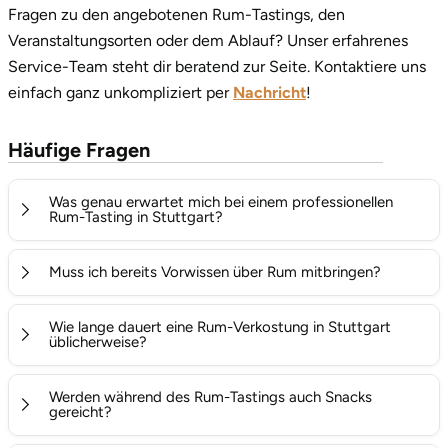
Fragen zu den angebotenen Rum-Tastings, den
Veranstaltungsorten oder dem Ablauf? Unser erfahrenes
Service-Team steht dir beratend zur Seite. Kontaktiere uns
einfach ganz unkompliziert per
Nachricht
!
Häufige Fragen
Was genau erwartet mich bei einem professionellen
Rum-Tasting in Stuttgart?
Dich erwartet ein geschmacksintensiver und sehr
Muss ich bereits Vorwissen über Rum mitbringen?
geselliger Abend unter der Leitung eines erfahrenen
Experten. Im Laufe des Seminars werden in der Regel
Nein, überhaupt nicht. Die Tastings in Stuttgart richten
Wie lange dauert eine Rum-Verkostung in Stuttgart
zwischen 5 und 6 verschiedene hochwertige Rumsorten
sich an neugierige Genießer ohne Vorkenntnisse, die
üblicherweise?
pur im Nosing-Glas verkostet, um die feinen Aromen
einen verständlichen und fundierten Einstieg in die Welt
Die meisten Rum-Seminare dauern zwischen 2 und 3
unverfälscht kennenzulernen. Dabei erfährst du alles
des Rums suchen. Gleichzeitig kommen auch erfahrene
Werden während des Rum-Tastings auch Snacks
Stunden. Dieser zeitliche Rahmen ist ideal, um die
gereicht?
Wissenswerte über die Rohstoffe, die Fermentation, die
Kenner voll auf ihre Kosten, da die Experten tiefe
verschiedenen Geschmacksprofile in aller Ruhe zu
Destillationsstile und die Geheimnisse der Fasslagerung.
Einblicke in spezielle Reifungsprozesse (wie das Solera-