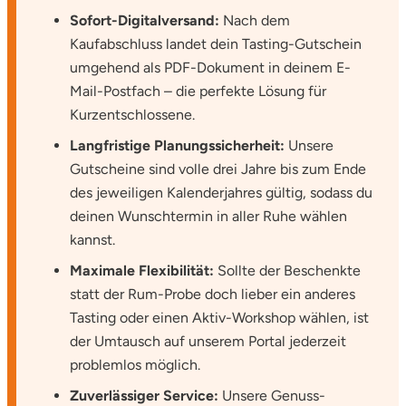
Sofort-Digitalversand:
Nach dem
Potsdam-Mittelmark
Kaufabschluss landet dein Tasting-Gutschein
umgehend als PDF-Dokument in deinem E-
Prignitz
Mail-Postfach – die perfekte Lösung für
Regensburg
Kurzentschlossene.
Langfristige Planungssicherheit:
Unsere
Rendsburg Eckernförde
Gutscheine sind volle drei Jahre bis zum Ende
des jeweiligen Kalenderjahres gültig, sodass du
Rheine
deinen Wunschtermin in aller Ruhe wählen
kannst.
Rodgau
Maximale Flexibilität:
Sollte der Beschenkte
statt der Rum-Probe doch lieber ein anderes
Rostock
Tasting oder einen Aktiv-Workshop wählen, ist
der Umtausch auf unserem Portal jederzeit
Rottweil
problemlos möglich.
Rügen
Zuverlässiger Service:
Unsere Genuss-