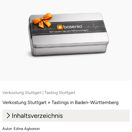
Mettingen
Moers
Märkisch-Oderland
Mönchengladbach
München
Münster
Nagold
Verkostung Stuttgart | Tasting Stuttgart
Verkostung Stuttgart » Tastings in Baden-Württemberg
Neckarsulm
Inhaltsverzeichnis
Nesselwang
Autor: Edina Agbonon
1.
Zuckerrohr, Fassreife und das Stuttgarter Flair