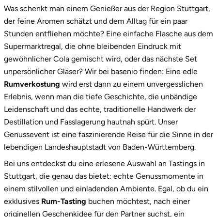
Neumünster
Was schenkt man einem Genießer aus der Region Stuttgart,
2.
Unsere Rum-Vielfalt: Für jeden Geschmack
der feine Aromen schätzt und dem Alltag für ein paar
das passende Erlebnis
Nidda
Stunden entfliehen möchte? Eine einfache Flasche aus dem
Supermarktregal, die ohne bleibenden Eindruck mit
3.
Ein Geschenk, das Eindruck macht: die
Nordwestmecklenburg
gewöhnlicher Cola gemischt wird, oder das nächste Set
exklusive Box
unpersönlicher Gläser? Wir bei basenio finden: Eine edle
Nürnberg
4.
Jetzt dein nächstes kulinarisches Abenteuer in
Rumverkostung
wird erst dann zu einem unvergesslichen
Stuttgart starten!
Erlebnis, wenn man die tiefe Geschichte, die unbändige
Oberhavel
Leidenschaft und das echte, traditionelle Handwerk der
Destillation und Fasslagerung hautnah spürt. Unser
Odenwald
Genussevent ist eine faszinierende Reise für die Sinne in der
lebendigen Landeshauptstadt von Baden-Württemberg.
Oder-Spree
Bei uns entdeckst du eine erlesene Auswahl an Tastings in
Stuttgart, die genau das bietet: echte Genussmomente in
Oldenburg
einem stilvollen und einladenden Ambiente. Egal, ob du ein
exklusives
Rum-Tasting
buchen möchtest, nach einer
Osnabrück
originellen Geschenkidee für den Partner suchst, ein