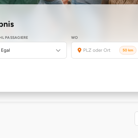
bnis
L PASSAGIERE
WO
Egal
50 km