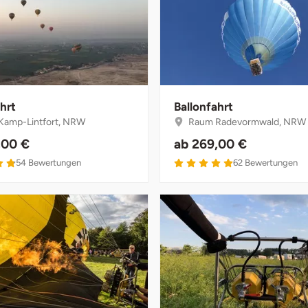
hrt
Ballonfahrt
amp-Lintfort, NRW
Raum Radevormwald, NRW
,00 €
ab
269,00 €
54
Bewertungen
62
Bewertungen