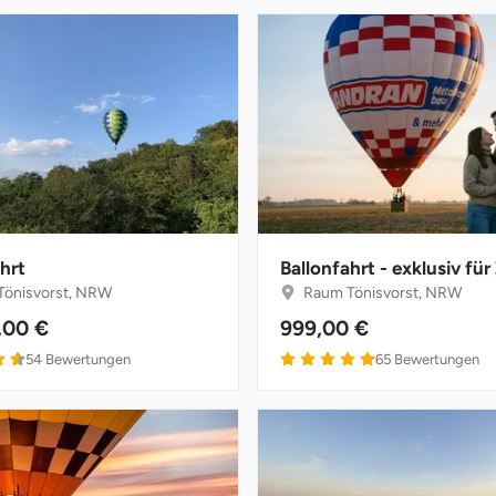
hrt
Ballonfahrt - exklusiv für
önisvorst, NRW
Raum Tönisvorst, NRW
,00 €
999,00 €
54
Bewertungen
65
Bewertungen