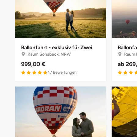
Münster
Sangerhausen
Nürnberg
Sonneberg
Oberlausitz
Suhl
Ballonfahrt - exklusiv für Zwei
Ballonfa
Raum Sonsbeck, NRW
Raum K
Pirna
Unterwellenborn
999,00 €
ab
269
47
Bewertungen
Riesa
Weimar
Ruhrgebiet
Weißenfels
Strausberg (Berlin/Brandenburg)
Witterda
Sömmerda