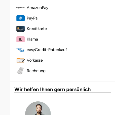
Halle
AmazonPay
PayPal
Hamburg
Kreditkarte
Hanau
Klarna
Hannover
easyCredit-Ratenkauf
Haßfurt
Vorkasse
Rechnung
Heidelberg
Heidenheim
Wir helfen Ihnen gern persönlich
Heilbronn
Heldburg