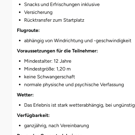
Darmstadt
Weimar
Snacks und Erfrischungen inklusive
Versicherung
Deggendorf
sächsische Schweiz
Rücktransfer zum Startplatz
Flugroute:
Dessau
abhängig von Windrichtung und -geschwindigkeit
Dietzenbach
Voraussetzungen für die Teilnehmer:
Mindestalter: 12 Jahre
Dingolfing
Mindestgröße: 1,20 m
keine Schwangerschaft
Dorsten
normale physische und psychische Verfassung
Dortmund
Wetter:
Das Erlebnis ist stark wetterabhängig, bei ungünst
Dresden
Verfügbarkeit:
Duisburg
ganzjährig, nach Vereinbarung