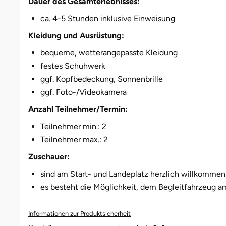
Dauer des Gesamterlebnisses:
Düsseldorf
ca. 4-5 Stunden inklusive Einweisung
Erfurt
Kleidung und Ausrüstung:
bequeme, wetterangepasste Kleidung
Erlangen
festes Schuhwerk
ggf. Kopfbedeckung, Sonnenbrille
Essen
ggf. Foto-/Videokamera
Flensburg
Anzahl Teilnehmer/Termin:
Teilnehmer min.: 2
Frankfurt am Main
Teilnehmer max.: 2
Zuschauer:
Freiberg
sind am Start- und Landeplatz herzlich willkommen
Freiburg
es besteht die Möglichkeit, dem Begleitfahrzeug a
Fulda
Informationen zur Produktsicherheit