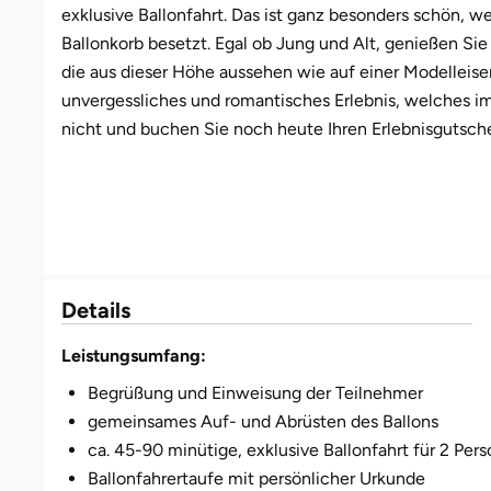
exklusive Ballonfahrt. Das ist ganz besonders schön, 
Ballonkorb besetzt. Egal ob Jung und Alt, genießen Sie
Bruchköbel
Münster
Sangerhausen
die aus dieser Höhe aussehen wie auf einer Modelleise
unvergessliches und romantisches Erlebnis, welches im
Bruchsal
Nürnberg
Sonneberg
nicht und buchen Sie noch heute Ihren Erlebnisgutsche
Burghausen
Oberlausitz
Suhl
Calw
Pirna
Unterwellenborn
Chemnitz
Riesa
Weimar
Details
Cloppenburg
Ruhrgebiet
Weißenfels
Leistungsumfang:
Coburg
Strausberg (Berlin/Brandenburg)
Witterda
Begrüßung und Einweisung der Teilnehmer
gemeinsames Auf- und Abrüsten des Ballons
Cottbus
Sömmerda
ca. 45-90 minütige, exklusive Ballonfahrt für 2 Pers
Ballonfahrertaufe mit persönlicher Urkunde