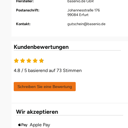
Hersteller:
basenio.de GbR
Fürstenfeldbruck
Postanschrift:
Johannesstraße 176
99084 Erfurt
Fürth
Kontakt:
gutschein@basenio.de
Geiselwind
Kundenbewertungen
Gelnhausen
Gera
4.8 / 5 basierend auf 73 Stimmen
Gersfeld
Schreiben Sie eine Bewertung
Gotha
Göppingen
Wir akzeptieren
Görlitz
Apple Pay