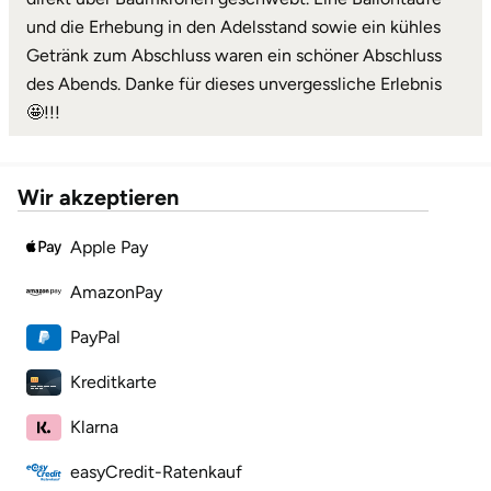
Mettingen
und die Erhebung in den Adelsstand sowie ein kühles
Getränk zum Abschluss waren ein schöner Abschluss
Moers
des Abends. Danke für dieses unvergessliche Erlebnis
🤩!!!
Märkisch-Oderland
Mönchengladbach
Wir akzeptieren
München
Apple Pay
Münster
AmazonPay
PayPal
Nagold
Kreditkarte
Neckarsulm
Klarna
Nesselwang
easyCredit-Ratenkauf