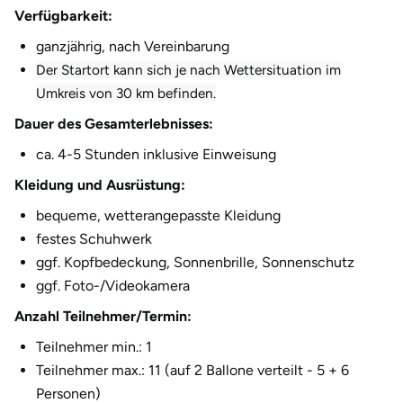
Verfügbarkeit:
Herzogenaurach
ganzjährig, nach Vereinbarung
Der Startort kann sich je nach Wettersituation im
Herzogtum Lauenburg
Umkreis von 30 km befinden.
Homburg
Dauer des Gesamterlebnisses:
ca. 4-5 Stunden inklusive Einweisung
Horb am Neckar
Kleidung und Ausrüstung:
Ibbenbüren
bequeme, wetterangepasste Kleidung
festes Schuhwerk
Ingolstadt
ggf. Kopfbedeckung, Sonnenbrille, Sonnenschutz
ggf. Foto-/Videokamera
Jena
Anzahl Teilnehmer/Termin:
Jerichower Land
Teilnehmer min.: 1
Teilnehmer max.: 11 (auf 2 Ballone verteilt - 5 + 6
Kamp-Lintfort
Personen)