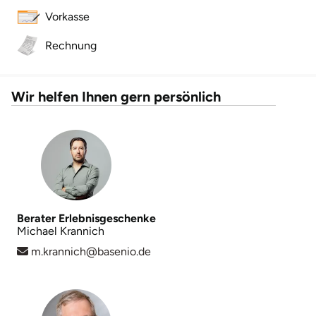
Neumünster
Vorkasse
Nidda
Rechnung
Nordwestmecklenburg
Wir helfen Ihnen gern persönlich
Nürnberg
Oberhavel
Odenwald
Berater Erlebnisgeschenke
Oder-Spree
Michael Krannich
m.krannich@basenio.de
Oldenburg
Osnabrück