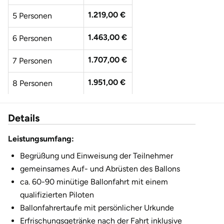
Fürstenfeldbruck
1.219,00 €
5 Personen
Fürth
1.463,00 €
6 Personen
Geiselwind
1.707,00 €
7 Personen
1.951,00 €
8 Personen
Gelnhausen
2.195,00 €
9 Personen
Gera
Details
2.439,00 €
10 Personen
Gersfeld
Leistungsumfang:
2.683,00 €
11 Personen
Begrüßung und Einweisung der Teilnehmer
Gotha
gemeinsames Auf- und Abrüsten des Ballons
ca. 60-90 minütige Ballonfahrt mit einem
Göppingen
qualifizierten Piloten
Ballonfahrertaufe mit persönlicher Urkunde
Görlitz
Erfrischungsgetränke nach der Fahrt inklusive