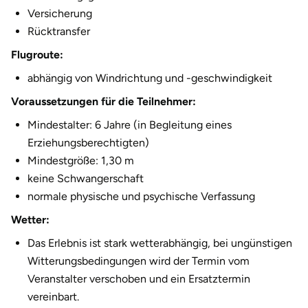
Versicherung
Halle
Rücktransfer
Hamburg
Flugroute:
abhängig von Windrichtung und -geschwindigkeit
Hanau
Voraussetzungen für die Teilnehmer:
Hannover
Mindestalter: 6 Jahre (in Begleitung eines
Erziehungsberechtigten)
Haßfurt
Mindestgröße: 1,30 m
keine Schwangerschaft
Heidelberg
normale physische und psychische Verfassung
Wetter:
Heidenheim
Das Erlebnis ist stark wetterabhängig, bei ungünstigen
Heilbronn
Witterungsbedingungen wird der Termin vom
Veranstalter verschoben und ein Ersatztermin
Heldburg
vereinbart.