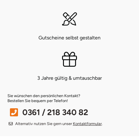
Bruchköbel
Münster
Sangerhausen
Bruchsal
Nürnberg
Sonneberg
Gutscheine selbst gestalten
Burghausen
Oberlausitz
Suhl
Calw
Pirna
Unterwellenborn
Chemnitz
Riesa
Weimar
3 Jahre gültig & umtauschbar
Cloppenburg
Ruhrgebiet
Weißenfels
Sie wünschen den persönlichen Kontakt?
Bestellen Sie bequem per Telefon!
Coburg
Strausberg (Berlin/Brandenburg)
Witterda
0361 / 218 340 82
Alternativ nutzen Sie gern unser
Kontaktformular
.
Cottbus
Sömmerda