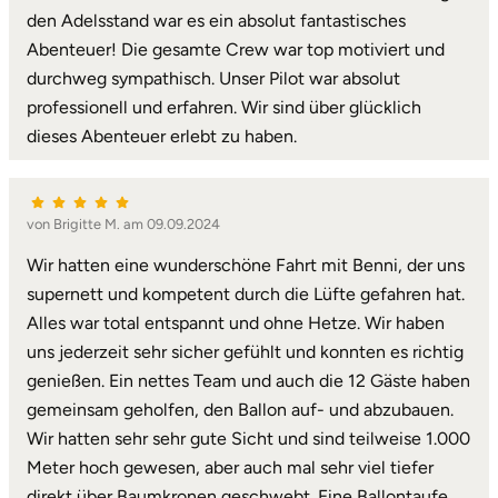
den Adelsstand war es ein absolut fantastisches
Abenteuer! Die gesamte Crew war top motiviert und
Lüneburg
durchweg sympathisch. Unser Pilot war absolut
professionell und erfahren. Wir sind über glücklich
Magdeburg
dieses Abenteuer erlebt zu haben.
Main-Kinzig-Kreis
Mainz
von Brigitte M. am 09.09.2024
Wir hatten eine wunderschöne Fahrt mit Benni, der uns
Mannheim
supernett und kompetent durch die Lüfte gefahren hat.
Alles war total entspannt und ohne Hetze. Wir haben
Mecklenburgische Seenplatte
uns jederzeit sehr sicher gefühlt und konnten es richtig
genießen. Ein nettes Team und auch die 12 Gäste haben
Meiningen
gemeinsam geholfen, den Ballon auf- und abzubauen.
Wir hatten sehr sehr gute Sicht und sind teilweise 1.000
Merzig
Meter hoch gewesen, aber auch mal sehr viel tiefer
direkt über Baumkronen geschwebt. Eine Ballontaufe