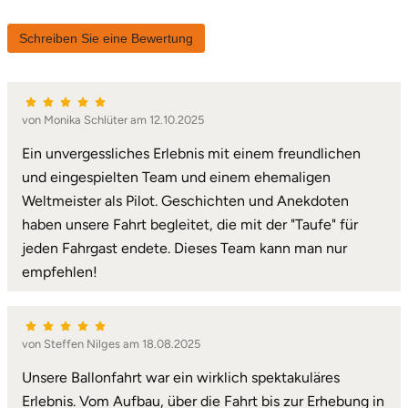
Landkreis Rostock
Schreiben Sie eine Bewertung
Landshut
von Monika Schlüter am 12.10.2025
Langenselbold
Ein unvergessliches Erlebnis mit einem freundlichen
und eingespielten Team und einem ehemaligen
Leipzig
Weltmeister als Pilot. Geschichten und Anekdoten
Leutkirch
haben unsere Fahrt begleitet, die mit der "Taufe" für
jeden Fahrgast endete. Dieses Team kann man nur
Ludwigslust-Parchim
empfehlen!
Löbau
von Steffen Nilges am 18.08.2025
Lübeck
Unsere Ballonfahrt war ein wirklich spektakuläres
Erlebnis. Vom Aufbau, über die Fahrt bis zur Erhebung in
Lüchow-Dannenberg