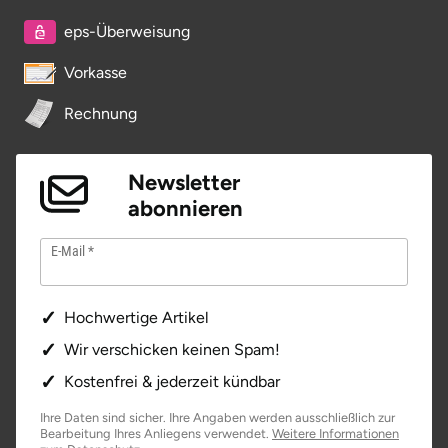
eps-Überweisung
Tegernsee
Vorkasse
Teltow-Fläming
Rechnung
Trier
Newsletter
Uckermark
abonnieren
Uelzen
E-Mail
Ulm
Hochwertige Artikel
Usedom
Wir verschicken keinen Spam!
Kostenfrei & jederzeit kündbar
Viersen
Ihre Daten sind sicher. Ihre Angaben werden ausschließlich zur
Bearbeitung Ihres Anliegens verwendet.
Weitere Informationen
Villingen Schwenningen