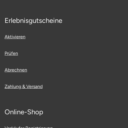
Saarbrücken
Erlebnisgutscheine
Salzgitter
Aktivieren
Schongau
Schwabach
Prüfen
Schweinfurt
Abrechnen
Schwerin
Zahlung & Versand
Segeberg
Seligenstadt
Online-Shop
Speyer