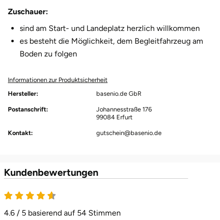
Zuschauer:
Karlsruhe
sind am Start- und Landeplatz herzlich willkommen
es besteht die Möglichkeit, dem Begleitfahrzeug am
Kassel
Boden zu folgen
Kempten
Informationen zur Produktsicherheit
Kerken
Hersteller:
basenio.de GbR
Postanschrift:
Johannesstraße 176
Kiel
99084 Erfurt
Kontakt:
gutschein@basenio.de
Koblenz
Kronach
Kundenbewertungen
Kulmbach
4.6 / 5 basierend auf 54 Stimmen
Köln