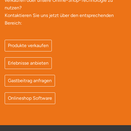
verkaufen oder unsere Online-Shop-Technologie zu
Potsdam-Mittelmark
nutzen?
Kontaktieren Sie uns jetzt über den entsprechenden
Prignitz
Bereich:
Regensburg
Produkte verkaufen
Rendsburg Eckernförde
Erlebnisse anbieten
Rheine
Gastbeitrag anfragen
Rodgau
Rostock
Onlineshop Software
Rottweil
Rügen