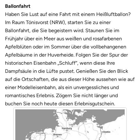
Darmstadt
Weimar
Ballonfahrt
Haben Sie Lust auf eine Fahrt mit einem Heißluftballon?
Deggendorf
sächsische Schweiz
Im Raum Tönisvorst (NRW), starten Sie zu einer
Ballonfahrt, die Sie begeistern wird. Staunen Sie im
Dessau
Frühjahr über ein Meer aus weißen und rosafarbenen
Apfelblüten oder im Sommer über die vollbehangenen
Dietzenbach
Apfelbäume in der Huverheide. Folgen Sie der Spur der
historischen Eisenbahn „Schluff“, wenn diese Ihre
Dingolfing
Dampfsäule in die Lüfte pustet. Genießen Sie den Blick
auf die Ortschaften, die aus dieser Höhe aussehen wie auf
Dorsten
einer Modelleisenbahn, als ein unvergessliches und
romantisches Erlebnis. Zögern Sie nicht länger und
Dortmund
buchen Sie noch heute diesen Erlebnisgutschein.
Dresden
Duisburg