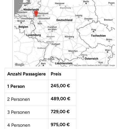
Düsseldorf
Erfurt
Erlangen
Essen
Flensburg
Anzahl Passagiere
Preis
Frankfurt am Main
245,00 €
1 Person
Freiberg
489,00 €
2 Personen
Freiburg
729,00 €
3 Personen
Fulda
975,00 €
4 Personen