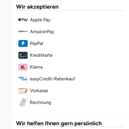
Wir akzeptieren
Halle
Apple Pay
Hamburg
AmazonPay
Hanau
PayPal
Hannover
Kreditkarte
Haßfurt
Klarna
easyCredit-Ratenkauf
Heidelberg
Vorkasse
Heidenheim
Rechnung
Heilbronn
Wir helfen Ihnen gern persönlich
Heldburg