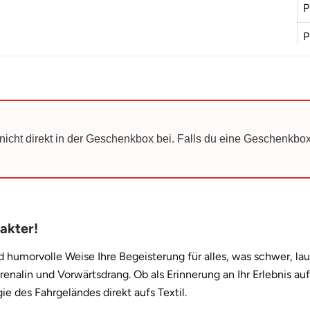
P
P
P
S
S
nicht direkt in der Geschenkbox bei. Falls du eine Geschenkbox
S
S
S
akter!
W
nd humorvolle Weise Ihre Begeisterung für alles, was schwer, lau
W
lin und Vorwärtsdrang. Ob als Erinnerung an Ihr Erlebnis auf 
W
ie des Fahrgeländes direkt aufs Textil.