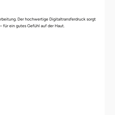
eiß
XL
24,95 €
29,90 €
eiß
XXL
24,95 €
29,90 €
beitung. Der hochwertige Digitaltransferdruck sorgt
 für ein gutes Gefühl auf der Haut.