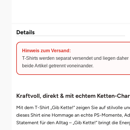
Darmstadt
Weimar
Deggendorf
sächsische Schweiz
Dessau
Details
Dietzenbach
Hinweis zum Versand:
T-Shirts werden separat versendet und liegen daher 
Dingolfing
beide Artikel getrennt voneinander.
Dorsten
Dortmund
Kraftvoll, direkt & mit echtem Ketten-Char
Dresden
Mit dem T-Shirt „Gib Kette!“ zeigen Sie auf stilvolle u
dieses Shirt eine Hommage an echte PS-Momente, Adrena
Duisburg
Statement für den Alltag – „Gib Kette!“ bringt die Energ