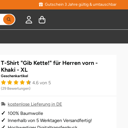
Gutschein 3 Jahre gültig & umtauschbar
T-Shirt "Gib Kette!" für Herren vorn -
Khaki - XL
Geschenkartikel
4.6 von 5
(29 Bewertungen)
kostenlose Lieferung in DE
100% Baumwolle
Innerhalb von 5 Werktagen Versandfertig!
Hochwertiger Digitaltransferdruck