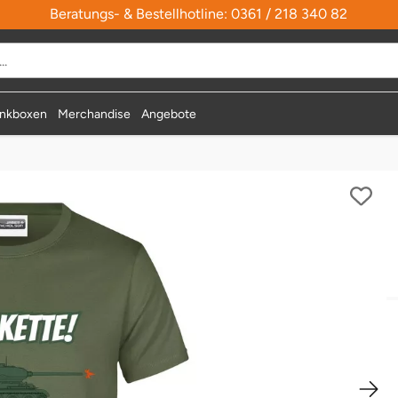
Beratungs- & Bestellhotline: 0361 / 218 340 82
nkboxen
Merchandise
Angebote