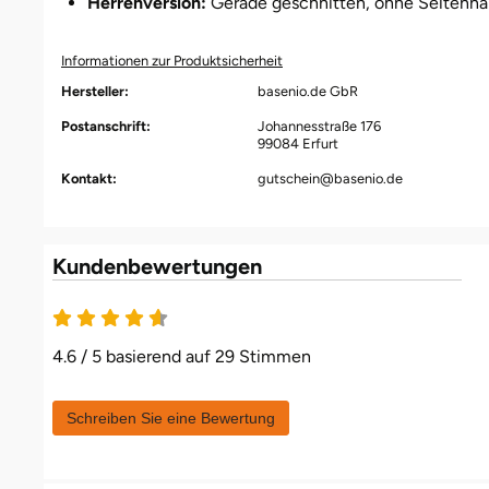
Herrenversion:
Gerade geschnitten, ohne Seitennäh
Fürstenfeldbruck
Informationen zur Produktsicherheit
Fürth
Hersteller:
basenio.de GbR
Postanschrift:
Johannesstraße 176
Geiselwind
99084 Erfurt
Kontakt:
gutschein@basenio.de
Gelnhausen
Gera
Kundenbewertungen
Gersfeld
Gotha
4.6 / 5 basierend auf 29 Stimmen
Göppingen
Schreiben Sie eine Bewertung
Görlitz