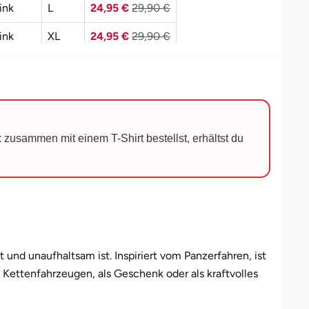
ink
L
24,95 €
29,90 €
ink
XL
24,95 €
29,90 €
ink
XXL
24,95 €
29,90 €
chwarz
S
24,95 €
29,90 €
chwarz
M
24,95 €
29,90 €
 zusammen mit einem T-Shirt bestellst, erhältst du
chwarz
L
24,95 €
29,90 €
chwarz
XL
24,95 €
29,90 €
chwarz
XXL
24,95 €
29,90 €
eiß
S
24,95 €
29,90 €
t und unaufhaltsam ist. Inspiriert vom Panzerfahren, ist
eiß
M
24,95 €
29,90 €
Kettenfahrzeugen, als Geschenk oder als kraftvolles
eiß
L
24,95 €
29,90 €