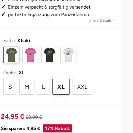
Einzeln verpackt & sorgfältig versendet
perfekte Ergänzung zum Panzerfahren
mehr Details
Farbe:
Khaki
Größe:
XL
S
M
L
XL
XXL
24,95 €
29,90 €
Sie sparen: 4,95 €
17% Rabatt