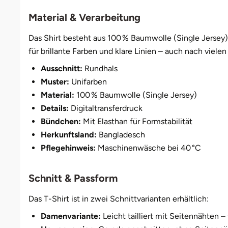
Düsseldorf
Material & Verarbeitung
Erfurt
Das Shirt besteht aus 100 % Baumwolle (Single Jersey)
für brillante Farben und klare Linien – auch nach viel
Erlangen
Ausschnitt:
Rundhals
Muster:
Unifarben
Essen
Material:
100 % Baumwolle (Single Jersey)
Details:
Digitaltransferdruck
Flensburg
Bündchen:
Mit Elasthan für Formstabilität
Frankfurt am Main
Herkunftsland:
Bangladesch
Pflegehinweis:
Maschinenwäsche bei 40 °C
Freiberg
Schnitt & Passform
Freiburg
Das T-Shirt ist in zwei Schnittvarianten erhältlich:
Fulda
Damenvariante:
Leicht tailliert mit Seitennähten –