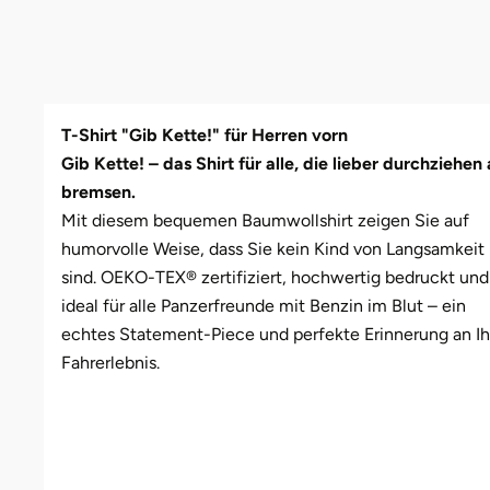
Bruchköbel
Münster
Sangerhausen
Bruchsal
Nürnberg
Sonneberg
T-Shirt "Gib Kette!" für Herren vorn
Burghausen
Oberlausitz
Suhl
Gib Kette! – das Shirt für alle, die lieber durchziehen 
bremsen.
Calw
Pirna
Unterwellenborn
Mit diesem bequemen Baumwollshirt zeigen Sie auf
humorvolle Weise, dass Sie kein Kind von Langsamkeit
Chemnitz
Riesa
Weimar
sind. OEKO-TEX® zertifiziert, hochwertig bedruckt und
ideal für alle Panzerfreunde mit Benzin im Blut – ein
Cloppenburg
Ruhrgebiet
Weißenfels
echtes Statement-Piece und perfekte Erinnerung an Ih
Fahrerlebnis.
Coburg
Strausberg (Berlin/Brandenburg)
Witterda
Cottbus
Sömmerda