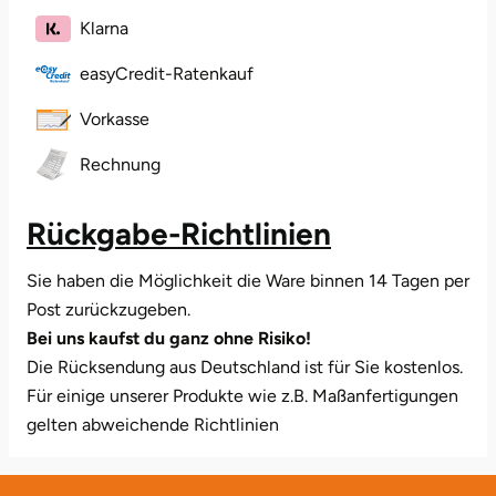
Slowenien
Israel
Eritrea
Litauen
Belize
Halle
Klarna
Spanien
Jamaika
Falklandinseln (Malwinen)
Luxemburg
Benin
Tschechien
Japan
Fidschi
easyCredit-Ratenkauf
Malta
Bermuda
Hamburg
Ungarn
Jemen
Französisch-Guayana
Monaco
Bhutan
Zypern
Vorkasse
Jordanien
Französisch-Polynesien
Hanau
Niederlande
Bolivien
Kaimaninseln
Französische Süd- und Antarktisgebiete
Rechnung
Polen
Bonaire, Sint Eustatius und Saba
Kambodscha
Gabun
Hannover
Portugal
Botswana
Kamerun
Gambia
Rumänien
Rückgabe-Richtlinien
Bouvetinsel
Kanada
Ghana
Haßfurt
Schweden
Brasilien
Kap Verde
Grenada
Sie haben die Möglichkeit die Ware binnen 14 Tagen per
Slowakei
Britische Jungferninseln
Kasachstan
Guadeloupe
Heidelberg
Post zurückzugeben.
Slowenien
Britisches Territorium im Indischen Ozean
Katar
Guam
Bei uns kaufst du ganz ohne Risiko!
Spanien
Brunei Darussalam
Kenia
Heidenheim
Guatemala
Die Rücksendung aus Deutschland ist für Sie kostenlos.
Tschechien
Burkina Faso
Kirgisistan
Guernsey (Kanalinsel)
Für einige unserer Produkte wie z.B. Maßanfertigungen
Ungarn
Burundi
Kiribati
Heilbronn
Guinea
gelten abweichende Richtlinien
Zypern
Chile
Kokosinseln (Keelinginseln)
Guinea-Bissau
China, Volksrepublik
Kolumbien
Heldburg
Guyana
Cookinseln