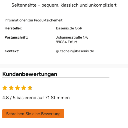
Seitennähte – bequem, klassisch und unkompliziert
Herzogenaurach
Informationen zur Produktsicherheit
Herzogtum Lauenburg
Hersteller:
basenio.de GbR
Homburg
Postanschrift:
Johannesstraße 176
99084 Erfurt
Kontakt:
gutschein@basenio.de
Horb am Neckar
Ibbenbüren
Kundenbewertungen
Ingolstadt
Jena
4.8 / 5 basierend auf 71 Stimmen
Jerichower Land
Schreiben Sie eine Bewertung
Kamp-Lintfort