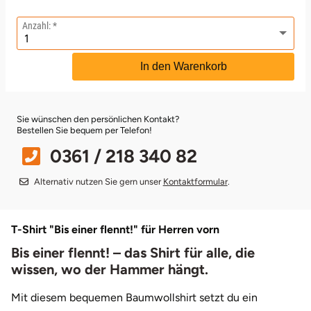
Anzahl:
Bruchköbel
Münster
Sangerhausen
In den Warenkorb
Bruchsal
Nürnberg
Sonneberg
Burghausen
Oberlausitz
Suhl
Sie wünschen den persönlichen Kontakt?
Bestellen Sie bequem per Telefon!
Calw
Pirna
Unterwellenborn
0361 / 218 340 82
Chemnitz
Riesa
Weimar
Alternativ nutzen Sie gern unser
Kontaktformular
.
Cloppenburg
Ruhrgebiet
Weißenfels
T-Shirt "Bis einer flennt!" für Herren vorn
Coburg
Strausberg (Berlin/Brandenburg)
Witterda
Bis einer flennt! – das Shirt für alle, die
wissen, wo der Hammer hängt.
Cottbus
Sömmerda
Mit diesem bequemen Baumwollshirt setzt du ein