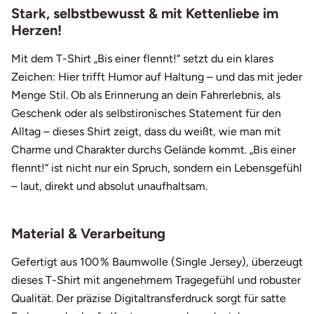
24,95 €
Weiß
S
29,90 €
Stark, selbstbewusst & mit Kettenliebe im
Fürstenfeldbruck
Herzen!
24,95 €
Weiß
M
29,90 €
Fürth
Mit dem T-Shirt „Bis einer flennt!“ setzt du ein klares
24,95 €
Weiß
L
29,90 €
Zeichen: Hier trifft Humor auf Haltung – und das mit jeder
Geiselwind
Menge Stil. Ob als Erinnerung an dein Fahrerlebnis, als
24,95 €
Weiß
XL
29,90 €
Geschenk oder als selbstironisches Statement für den
Gelnhausen
24,95 €
Weiß
XXL
29,90 €
Alltag – dieses Shirt zeigt, dass du weißt, wie man mit
Charme und Charakter durchs Gelände kommt. „Bis einer
Gera
flennt!“ ist nicht nur ein Spruch, sondern ein Lebensgefühl
– laut, direkt und absolut unaufhaltsam.
Gersfeld
Gotha
Material & Verarbeitung
Göppingen
Gefertigt aus 100 % Baumwolle (Single Jersey), überzeugt
dieses T-Shirt mit angenehmem Tragegefühl und robuster
Görlitz
Qualität. Der präzise Digitaltransferdruck sorgt für satte