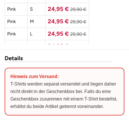
Düsseldorf
24,95 €
Pink
S
29,90 €
Erfurt
24,95 €
Pink
M
29,90 €
Erlangen
24,95 €
Pink
L
29,90 €
24,95 €
Pink
XL
29,90 €
Essen
Details
24,95 €
Pink
XXL
29,90 €
Flensburg
24,95 €
Schwarz
S
29,90 €
Frankfurt am Main
Hinweis zum Versand:
24,95 €
Schwarz
M
29,90 €
T-Shirts werden separat versendet und liegen daher
Freiberg
nicht direkt in der Geschenkbox bei. Falls du eine
24,95 €
Schwarz
L
29,90 €
Geschenkbox zusammen mit einem T-Shirt bestellst,
Freiburg
erhältst du beide Artikel getrennt voneinander.
24,95 €
Schwarz
XL
29,90 €
Fulda
24,95 €
Schwarz
XXL
29,90 €