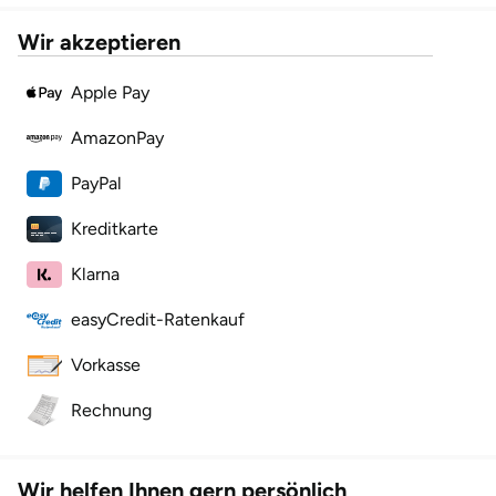
Wir akzeptieren
Karlsruhe
Apple Pay
Kassel
AmazonPay
Kempten
PayPal
Kerken
Kreditkarte
Kiel
Klarna
easyCredit-Ratenkauf
Koblenz
Vorkasse
Kronach
Rechnung
Kulmbach
Köln
Wir helfen Ihnen gern persönlich