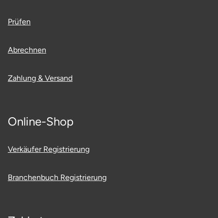
Neumünster
Prüfen
Nidda
Abrechnen
Nordwestmecklenburg
Zahlung & Versand
Nürnberg
Oberhavel
Online-Shop
Odenwald
Verkäufer Registrierung
Oder-Spree
Branchenbuch Registrierung
Oldenburg
Osnabrück