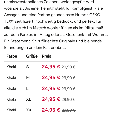
Darmstadt
Weimar
unmissverständliches Zeichen: weichgespült wird
woanders. „Bis einer flennt!“ steht für Kampfgeist, klare
Deggendorf
sächsische Schweiz
Ansagen und eine Portion gnadenlosen Humor. OEKO-
TEX® zertifiziert, hochwertig bedruckt und perfekt für
Dessau
alle, die sich im Matsch wohler fühlen als im Mittelmaß –
auf dem Panzer, im Alltag oder als Geschenk mit Wumms.
Dietzenbach
Ein Statement-Shirt für echte Originale und bleibende
Erinnerungen an dein Fahrerlebnis.
Dingolfing
Farbe
Größe
Preis
Dorsten
24,95 €
Khaki
S
29,90 €
24,95 €
Dortmund
Khaki
M
29,90 €
24,95 €
Khaki
L
29,90 €
Dresden
24,95 €
Khaki
XL
29,90 €
Duisburg
24,95 €
Khaki
XXL
29,90 €