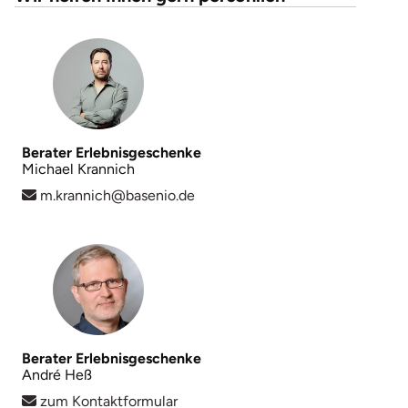
Landkreis Rostock
Landshut
Langenselbold
Berater Erlebnisgeschenke
Michael Krannich
Leipzig
m.krannich@basenio.de
Leutkirch
Ludwigslust-Parchim
Löbau
Berater Erlebnisgeschenke
Lübeck
André Heß
zum Kontaktformular
Lüchow-Dannenberg