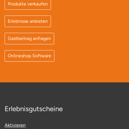
Mettingen
Produkte verkaufen
Moers
Erlebnisse anbieten
Märkisch-Oderland
Gastbeitrag anfragen
Mönchengladbach
Onlineshop Software
München
Münster
Nagold
Neckarsulm
Erlebnisgutscheine
Nesselwang
Aktivieren