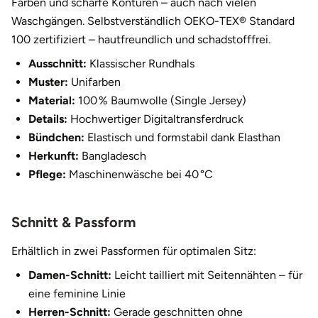
Farben und scharfe Konturen – auch nach vielen
Halle
Waschgängen. Selbstverständlich OEKO-TEX® Standard
100 zertifiziert – hautfreundlich und schadstofffrei.
Hamburg
Ausschnitt:
Klassischer Rundhals
Muster:
Unifarben
Hanau
Material:
100 % Baumwolle (Single Jersey)
Details:
Hochwertiger Digitaltransferdruck
Hannover
Bündchen:
Elastisch und formstabil dank Elasthan
Herkunft:
Bangladesch
Haßfurt
Pflege:
Maschinenwäsche bei 40 °C
Heidelberg
Schnitt & Passform
Heidenheim
Erhältlich in zwei Passformen für optimalen Sitz:
Heilbronn
Damen-Schnitt:
Leicht tailliert mit Seitennähten – für
eine feminine Linie
Heldburg
Herren-Schnitt:
Gerade geschnitten ohne