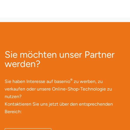
Lüneburg
Magdeburg
Main-Kinzig-Kreis
Sie möchten unser Partner
Mainz
werden?
Mannheim
®
Sie haben Interesse auf basenio
zu werben, zu
Mecklenburgische Seenplatte
verkaufen oder unsere Online-Shop-Technologie zu
nutzen?
Meiningen
Kontaktieren Sie uns jetzt über den entsprechenden
Bereich:
Merzig