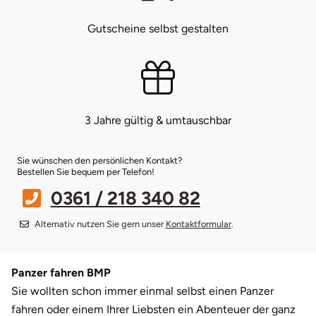
Gutscheine selbst gestalten
Bruchköbel
Münster
Sangerhausen
Bruchsal
Nürnberg
Sonneberg
Burghausen
Oberlausitz
Suhl
3 Jahre gültig & umtauschbar
Calw
Pirna
Unterwellenborn
Sie wünschen den persönlichen Kontakt?
Bestellen Sie bequem per Telefon!
Chemnitz
Riesa
Weimar
0361 / 218 340 82
Cloppenburg
Ruhrgebiet
Weißenfels
Alternativ nutzen Sie gern unser
Kontaktformular
.
Coburg
Strausberg (Berlin/Brandenburg)
Witterda
Panzer fahren BMP
Cottbus
Sömmerda
Sie wollten schon immer einmal selbst einen Panzer
fahren oder einem Ihrer Liebsten ein Abenteuer der ganz