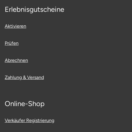
Erlebnisgutscheine
Saarbrücken
Salzgitter
Aktivieren
Schongau
Prüfen
Schwabach
Abrechnen
Schweinfurt
Zahlung & Versand
Schwerin
Segeberg
Online-Shop
Seligenstadt
Verkäufer Registrierung
Speyer