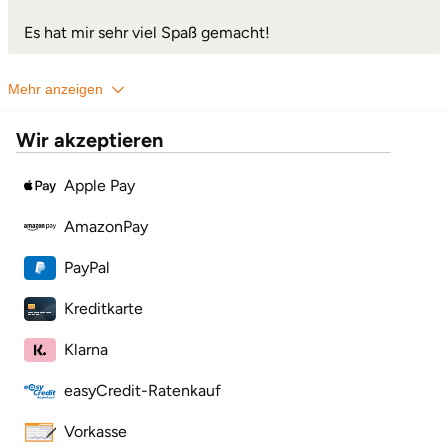
Mettingen
Es hat mir sehr viel Spaß gemacht!
Moers
Mehr anzeigen
Märkisch-Oderland
Wir akzeptieren
Mönchengladbach
Apple Pay
München
AmazonPay
Münster
PayPal
Nagold
Kreditkarte
Klarna
Neckarsulm
easyCredit-Ratenkauf
Nesselwang
Vorkasse