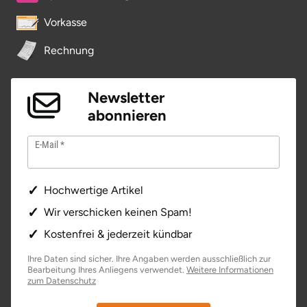
Vorkasse
Tegernsee
Rechnung
Teltow-Fläming
Newsletter
Trier
abonnieren
Uckermark
E-Mail
Uelzen
Hochwertige Artikel
Ulm
Wir verschicken keinen Spam!
Kostenfrei & jederzeit kündbar
Usedom
Ihre Daten sind sicher. Ihre Angaben werden ausschließlich zur
Bearbeitung Ihres Anliegens verwendet.
Weitere Informationen
Viersen
öffnet in neuem Fenster
zum Datenschutz
Villingen Schwenningen