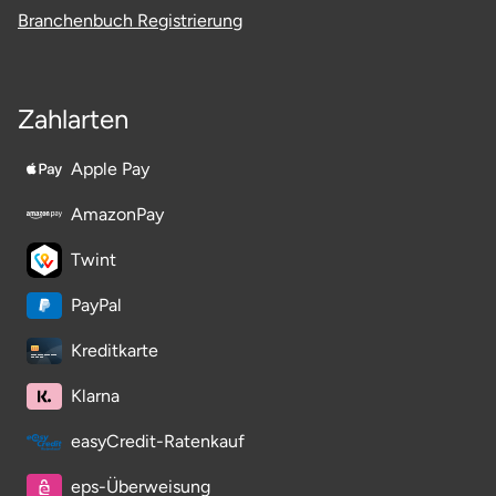
Branchenbuch Registrierung
Stade
Steinburg
Zahlarten
Stendal
Apple Pay
Stettiner Haff
AmazonPay
Twint
Stormarn
PayPal
Straubing
Kreditkarte
Stuttgart
Klarna
Sulz am Neckar
easyCredit-Ratenkauf
eps-Überweisung
Tannheimer Tal