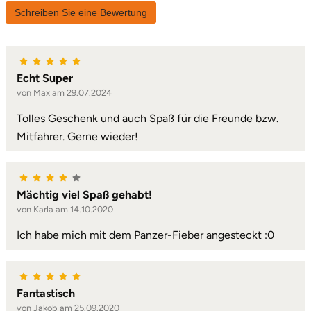
Schreiben Sie eine Bewertung
Lüneburg
Magdeburg
Echt Super
von Max am 29.07.2024
Main-Kinzig-Kreis
Tolles Geschenk und auch Spaß für die Freunde bzw.
Mitfahrer. Gerne wieder!
Mainz
Mannheim
Mächtig viel Spaß gehabt!
Mecklenburgische Seenplatte
von Karla am 14.10.2020
Ich habe mich mit dem Panzer-Fieber angesteckt :0
Meiningen
Merzig
Fantastisch
von Jakob am 25.09.2020