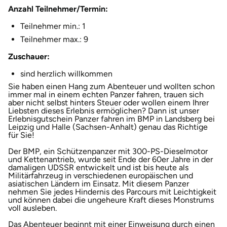
Anzahl Teilnehmer/Termin:
Halle
Teilnehmer min.: 1
Hamburg
Teilnehmer max.: 9
Zuschauer:
Hanau
sind herzlich willkommen
Sie haben einen Hang zum Abenteuer und wollten schon
Hannover
immer mal in einem echten Panzer fahren, trauen sich
aber nicht selbst hinters Steuer oder wollen einem Ihrer
Liebsten dieses Erlebnis ermöglichen? Dann ist unser
Haßfurt
Erlebnisgutschein Panzer fahren im BMP in Landsberg bei
Leipzig und Halle (Sachsen-Anhalt) genau das Richtige
für Sie!
Heidelberg
Der BMP, ein Schützenpanzer mit 300-PS-Dieselmotor
und Kettenantrieb, wurde seit Ende der 60er Jahre in der
Heidenheim
damaligen UDSSR entwickelt und ist bis heute als
Militärfahrzeug in verschiedenen europäischen und
asiatischen Ländern im Einsatz. Mit diesem Panzer
Heilbronn
nehmen Sie jedes Hindernis des Parcours mit Leichtigkeit
und können dabei die ungeheure Kraft dieses Monstrums
voll ausleben.
Heldburg
Das Abenteuer beginnt mit einer Einweisung durch einen