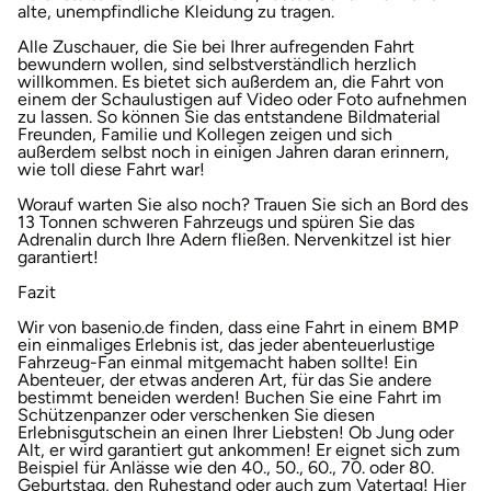
alte, unempfindliche Kleidung zu tragen.
Karlsruhe
Alle Zuschauer, die Sie bei Ihrer aufregenden Fahrt
bewundern wollen, sind selbstverständlich herzlich
willkommen. Es bietet sich außerdem an, die Fahrt von
Kassel
einem der Schaulustigen auf Video oder Foto aufnehmen
zu lassen. So können Sie das entstandene Bildmaterial
Freunden, Familie und Kollegen zeigen und sich
Kempten
außerdem selbst noch in einigen Jahren daran erinnern,
wie toll diese Fahrt war!
Worauf warten Sie also noch? Trauen Sie sich an Bord des
Kerken
13 Tonnen schweren Fahrzeugs und spüren Sie das
Adrenalin durch Ihre Adern fließen. Nervenkitzel ist hier
garantiert!
Kiel
Fazit
Koblenz
Wir von basenio.de finden, dass eine Fahrt in einem BMP
ein einmaliges Erlebnis ist, das jeder abenteuerlustige
Fahrzeug-Fan einmal mitgemacht haben sollte! Ein
Kronach
Abenteuer, der etwas anderen Art, für das Sie andere
bestimmt beneiden werden! Buchen Sie eine Fahrt im
Schützenpanzer oder verschenken Sie diesen
Kulmbach
Erlebnisgutschein an einen Ihrer Liebsten! Ob Jung oder
Alt, er wird garantiert gut ankommen! Er eignet sich zum
Beispiel für Anlässe wie den 40., 50., 60., 70. oder 80.
Köln
Geburtstag, den Ruhestand oder auch zum Vatertag! Hier