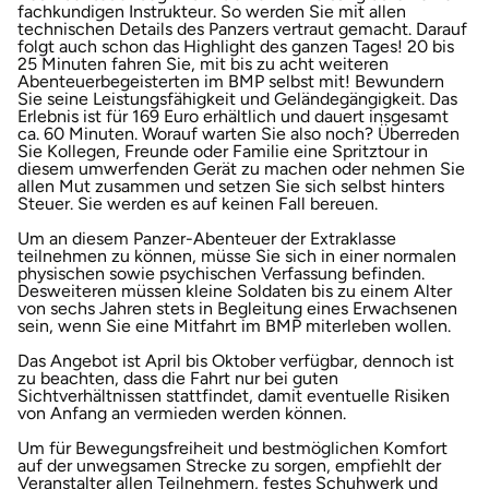
fachkundigen Instrukteur. So werden Sie mit allen
technischen Details des Panzers vertraut gemacht. Darauf
Herzogenaurach
folgt auch schon das Highlight des ganzen Tages! 20 bis
25 Minuten fahren Sie, mit bis zu acht weiteren
Abenteuerbegeisterten im BMP selbst mit! Bewundern
Herzogtum Lauenburg
Sie seine Leistungsfähigkeit und Geländegängigkeit. Das
Erlebnis ist für 169 Euro erhältlich und dauert insgesamt
ca. 60 Minuten. Worauf warten Sie also noch? Überreden
Homburg
Sie Kollegen, Freunde oder Familie eine Spritztour in
diesem umwerfenden Gerät zu machen oder nehmen Sie
allen Mut zusammen und setzen Sie sich selbst hinters
Horb am Neckar
Steuer. Sie werden es auf keinen Fall bereuen.
Um an diesem Panzer-Abenteuer der Extraklasse
Ibbenbüren
teilnehmen zu können, müsse Sie sich in einer normalen
physischen sowie psychischen Verfassung befinden.
Desweiteren müssen kleine Soldaten bis zu einem Alter
Ingolstadt
von sechs Jahren stets in Begleitung eines Erwachsenen
sein, wenn Sie eine Mitfahrt im BMP miterleben wollen.
Das Angebot ist April bis Oktober verfügbar, dennoch ist
Jena
zu beachten, dass die Fahrt nur bei guten
Sichtverhältnissen stattfindet, damit eventuelle Risiken
von Anfang an vermieden werden können.
Jerichower Land
Um für Bewegungsfreiheit und bestmöglichen Komfort
auf der unwegsamen Strecke zu sorgen, empfiehlt der
Kamp-Lintfort
Veranstalter allen Teilnehmern, festes Schuhwerk und