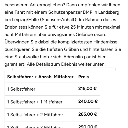
Darmstadt
Weimar
besonderen Art ermöglichen? Dann empfehlen wir Ihnen
eine Fahrt mit einem Schützenpanzer BMP in Landsberg
Deggendorf
sächsische Schweiz
bei Leipzig/Halle (Sachsen-Anhalt)! Im Rahmen dieses
Erlebnisses können Sie für etwa 25 Minuten mit maximal
Dessau
acht Mitfahrern über unwegsames Gelände rasen.
Überwinden Sie dabei die kompliziertesten Hindernisse,
Dietzenbach
durchqueren Sie die tiefsten Gräben und hinterlassen Sie
eine Staubwolke hinter sich. Adrenalin pur ist hier
Dingolfing
garantiert! Alle Details zum Erlebnis weiter unten.
Dorsten
Selbstfahrer + Anzahl Mitfahrer
Preis
Dortmund
215,00 €
1 Selbstfahrer
240,00 €
1 Selbstfahrer + 1 Mitfahrer
Dresden
265,00 €
1 Selbstfahrer + 2 Mitfahrer
Duisburg
290,00 €
1 Selbstfahrer + 3 Mitfahrer