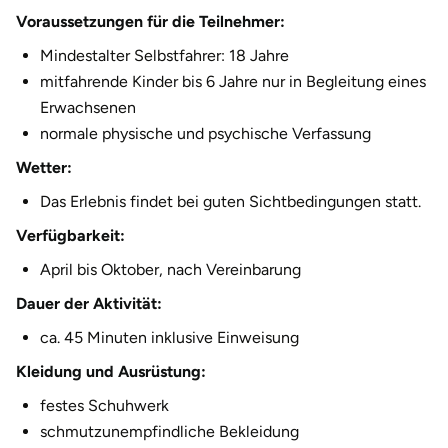
Fürstenfeldbruck
Voraussetzungen für die Teilnehmer:
Mindestalter Selbstfahrer: 18 Jahre
Fürth
mitfahrende Kinder bis 6 Jahre nur in Begleitung eines
Erwachsenen
Geiselwind
normale physische und psychische Verfassung
Wetter:
Gelnhausen
Das Erlebnis findet bei guten Sichtbedingungen statt.
Gera
Verfügbarkeit:
Gersfeld
April bis Oktober, nach Vereinbarung
Dauer der Aktivität:
Gotha
ca. 45 Minuten inklusive Einweisung
Göppingen
Kleidung und Ausrüstung:
festes Schuhwerk
Görlitz
schmutzunempfindliche Bekleidung