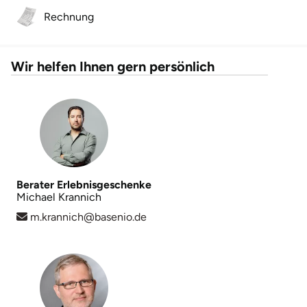
Neumünster
Rechnung
Nidda
Wir helfen Ihnen gern persönlich
Nordwestmecklenburg
Nürnberg
Oberhavel
Odenwald
Berater Erlebnisgeschenke
Michael Krannich
Oder-Spree
m.krannich@basenio.de
Oldenburg
Osnabrück