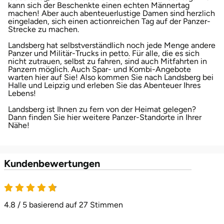
kann sich der Beschenkte einen echten Männertag
machen! Aber auch abenteuerlustige Damen sind herzlich
eingeladen, sich einen actionreichen Tag auf der Panzer-
Landkreis Rostock
Strecke zu machen.
Landsberg hat selbstverständlich noch jede Menge andere
Landshut
Panzer und Militär-Trucks in petto. Für alle, die es sich
nicht zutrauen, selbst zu fahren, sind auch Mitfahrten in
Panzern möglich. Auch Spar- und Kombi-Angebote
Langenselbold
warten hier auf Sie! Also kommen Sie nach Landsberg bei
Halle und Leipzig und erleben Sie das Abenteuer Ihres
Lebens!
Leipzig
Landsberg ist Ihnen zu fern von der Heimat gelegen?
Dann finden Sie hier weitere Panzer-Standorte in Ihrer
Leutkirch
Nähe!
Ludwigslust-Parchim
Kundenbewertungen
Löbau
4.8 von 5
Lübeck
4.8 / 5 basierend auf 27 Stimmen
Lüchow-Dannenberg