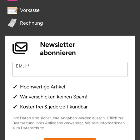
Vorkasse
Tegernsee
Rechnung
Teltow-Fläming
Newsletter
Trier
abonnieren
Uckermark
E-Mail
Uelzen
Hochwertige Artikel
Ulm
Wir verschicken keinen Spam!
Kostenfrei & jederzeit kündbar
Usedom
Ihre Daten sind sicher. Ihre Angaben werden ausschließlich zur
Bearbeitung Ihres Anliegens verwendet.
Weitere Informationen
Viersen
öffnet in neuem Fenster
zum Datenschutz
Villingen Schwenningen