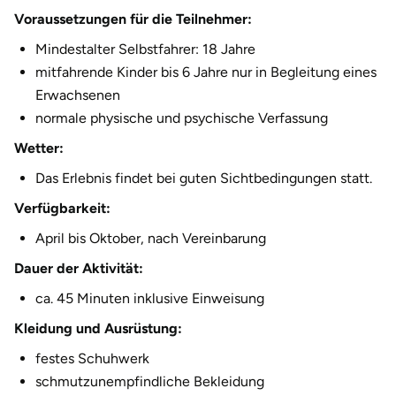
Fürstenfeldbruck
Voraussetzungen für die Teilnehmer:
Mindestalter Selbstfahrer: 18 Jahre
Fürth
mitfahrende Kinder bis 6 Jahre nur in Begleitung eines
Erwachsenen
Geiselwind
normale physische und psychische Verfassung
Wetter:
Gelnhausen
Das Erlebnis findet bei guten Sichtbedingungen statt.
Gera
Verfügbarkeit:
Gersfeld
April bis Oktober, nach Vereinbarung
Dauer der Aktivität:
Gotha
ca. 45 Minuten inklusive Einweisung
Göppingen
Kleidung und Ausrüstung:
festes Schuhwerk
Görlitz
schmutzunempfindliche Bekleidung