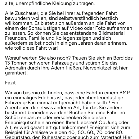
alte, unempfindliche Kleidung zu tragen.
Karlsruhe
Alle Zuschauer, die Sie bei Ihrer aufregenden Fahrt
bewundern wollen, sind selbstverständlich herzlich
willkommen. Es bietet sich außerdem an, die Fahrt von
Kassel
einem der Schaulustigen auf Video oder Foto aufnehmen
zu lassen. So können Sie das entstandene Bildmaterial
Freunden, Familie und Kollegen zeigen und sich
Kempten
außerdem selbst noch in einigen Jahren daran erinnern,
wie toll diese Fahrt war!
Worauf warten Sie also noch? Trauen Sie sich an Bord des
Kerken
13 Tonnen schweren Fahrzeugs und spüren Sie das
Adrenalin durch Ihre Adern fließen. Nervenkitzel ist hier
garantiert!
Kiel
Fazit
Koblenz
Wir von basenio.de finden, dass eine Fahrt in einem BMP
ein einmaliges Erlebnis ist, das jeder abenteuerlustige
Fahrzeug-Fan einmal mitgemacht haben sollte! Ein
Kronach
Abenteuer, der etwas anderen Art, für das Sie andere
bestimmt beneiden werden! Buchen Sie eine Fahrt im
Schützenpanzer oder verschenken Sie diesen
Kulmbach
Erlebnisgutschein an einen Ihrer Liebsten! Ob Jung oder
Alt, er wird garantiert gut ankommen! Er eignet sich zum
Beispiel für Anlässe wie den 40., 50., 60., 70. oder 80.
Köln
Geburtstag, den Ruhestand oder auch zum Vatertag! Hier