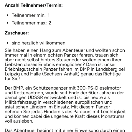
Anzahl Teilnehmer/Termin:
Halle
Teilnehmer min.: 1
Hamburg
Teilnehmer max.: 2
Zuschauer:
Hanau
sind herzlich willkommen
Sie haben einen Hang zum Abenteuer und wollten schon
Hannover
immer mal in einem echten Panzer fahren, trauen sich
aber nicht selbst hinters Steuer oder wollen einem Ihrer
Liebsten dieses Erlebnis ermöglichen? Dann ist unser
Haßfurt
Erlebnisgutschein Panzer fahren im BMP in Landsberg bei
Leipzig und Halle (Sachsen-Anhalt) genau das Richtige
für Sie!
Heidelberg
Der BMP, ein Schützenpanzer mit 300-PS-Dieselmotor
und Kettenantrieb, wurde seit Ende der 60er Jahre in der
Heidenheim
damaligen UDSSR entwickelt und ist bis heute als
Militärfahrzeug in verschiedenen europäischen und
asiatischen Ländern im Einsatz. Mit diesem Panzer
Heilbronn
nehmen Sie jedes Hindernis des Parcours mit Leichtigkeit
und können dabei die ungeheure Kraft dieses Monstrums
voll ausleben.
Heldburg
Das Abenteuer beginnt mit einer Einweisung durch einen