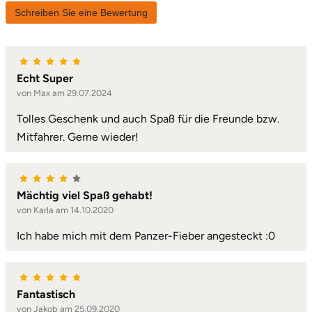
Schreiben Sie eine Bewertung
Lüneburg
Magdeburg
Echt Super
von Max am 29.07.2024
Main-Kinzig-Kreis
Tolles Geschenk und auch Spaß für die Freunde bzw.
Mitfahrer. Gerne wieder!
Mainz
Mannheim
Mächtig viel Spaß gehabt!
Mecklenburgische Seenplatte
von Karla am 14.10.2020
Ich habe mich mit dem Panzer-Fieber angesteckt :0
Meiningen
Merzig
Fantastisch
von Jakob am 25.09.2020