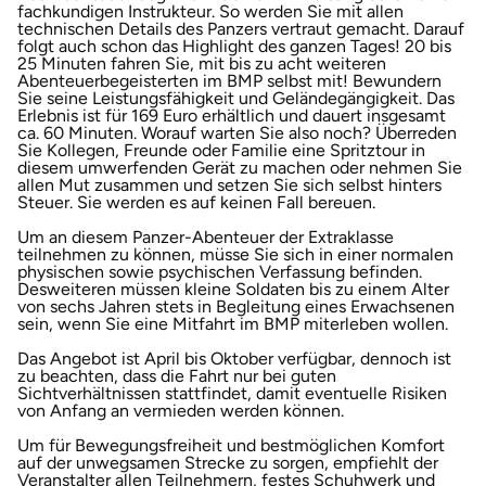
fachkundigen Instrukteur. So werden Sie mit allen
technischen Details des Panzers vertraut gemacht. Darauf
Herzogenaurach
folgt auch schon das Highlight des ganzen Tages! 20 bis
25 Minuten fahren Sie, mit bis zu acht weiteren
Abenteuerbegeisterten im BMP selbst mit! Bewundern
Herzogtum Lauenburg
Sie seine Leistungsfähigkeit und Geländegängigkeit. Das
Erlebnis ist für 169 Euro erhältlich und dauert insgesamt
ca. 60 Minuten. Worauf warten Sie also noch? Überreden
Homburg
Sie Kollegen, Freunde oder Familie eine Spritztour in
diesem umwerfenden Gerät zu machen oder nehmen Sie
allen Mut zusammen und setzen Sie sich selbst hinters
Horb am Neckar
Steuer. Sie werden es auf keinen Fall bereuen.
Um an diesem Panzer-Abenteuer der Extraklasse
Ibbenbüren
teilnehmen zu können, müsse Sie sich in einer normalen
physischen sowie psychischen Verfassung befinden.
Desweiteren müssen kleine Soldaten bis zu einem Alter
Ingolstadt
von sechs Jahren stets in Begleitung eines Erwachsenen
sein, wenn Sie eine Mitfahrt im BMP miterleben wollen.
Das Angebot ist April bis Oktober verfügbar, dennoch ist
Jena
zu beachten, dass die Fahrt nur bei guten
Sichtverhältnissen stattfindet, damit eventuelle Risiken
von Anfang an vermieden werden können.
Jerichower Land
Um für Bewegungsfreiheit und bestmöglichen Komfort
auf der unwegsamen Strecke zu sorgen, empfiehlt der
Kamp-Lintfort
Veranstalter allen Teilnehmern, festes Schuhwerk und