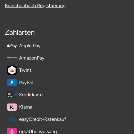
Branchenbuch Registrierung
Stade
Steinburg
Zahlarten
Stendal
Apple Pay
Stettiner Haff
AmazonPay
Twint
Stormarn
PayPal
Straubing
Kreditkarte
Stuttgart
Klarna
Sulz am Neckar
easyCredit-Ratenkauf
eps-Überweisung
Tannheimer Tal