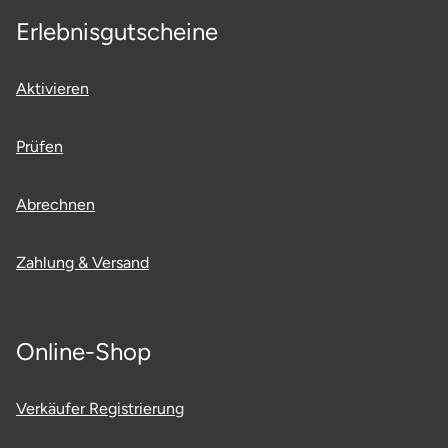
Erlebnisgutscheine
Saarbrücken
Salzgitter
Aktivieren
Schongau
Prüfen
Schwabach
Abrechnen
Schweinfurt
Zahlung & Versand
Schwerin
Segeberg
Online-Shop
Seligenstadt
Verkäufer Registrierung
Speyer