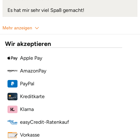
Mettingen
Es hat mir sehr viel Spaß gemacht!
Moers
Mehr anzeigen
Märkisch-Oderland
Wir akzeptieren
Mönchengladbach
Apple Pay
München
AmazonPay
Münster
PayPal
Nagold
Kreditkarte
Klarna
Neckarsulm
easyCredit-Ratenkauf
Nesselwang
Vorkasse