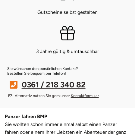
Gutscheine selbst gestalten
Bruchköbel
Münster
Sangerhausen
Bruchsal
Nürnberg
Sonneberg
Burghausen
Oberlausitz
Suhl
3 Jahre gültig & umtauschbar
Calw
Pirna
Unterwellenborn
Sie wünschen den persönlichen Kontakt?
Bestellen Sie bequem per Telefon!
Chemnitz
Riesa
Weimar
0361 / 218 340 82
Cloppenburg
Ruhrgebiet
Weißenfels
Alternativ nutzen Sie gern unser
Kontaktformular
.
Coburg
Strausberg (Berlin/Brandenburg)
Witterda
Panzer fahren BMP
Cottbus
Sömmerda
Sie wollten schon immer einmal selbst einen Panzer
fahren oder einem Ihrer Liebsten ein Abenteuer der ganz