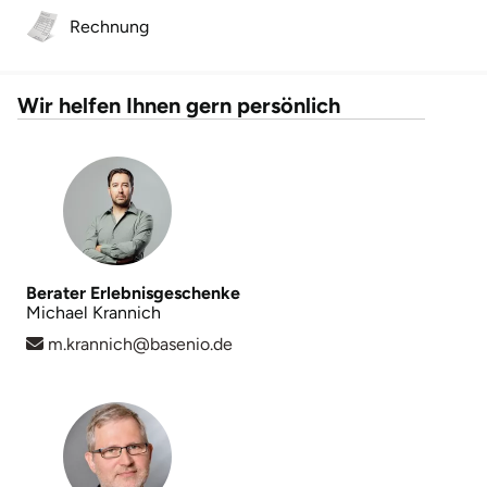
Neumünster
Rechnung
Nidda
Wir helfen Ihnen gern persönlich
Nordwestmecklenburg
Nürnberg
Oberhavel
Odenwald
Berater Erlebnisgeschenke
Michael Krannich
Oder-Spree
m.krannich@basenio.de
Oldenburg
Osnabrück