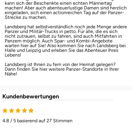
kann sich der Beschenkte einen echten Männertag
machen! Aber auch abenteuerlustige Damen sind herzlich
eingeladen, sich einen actionreichen Tag auf der Panzer-
Landkreis Rostock
Strecke zu machen.
Landsberg hat selbstverständlich noch jede Menge andere
Landshut
Panzer und Militär-Trucks in petto. Für alle, die es sich
nicht zutrauen, selbst zu fahren, sind auch Mitfahrten in
Panzern möglich. Auch Spar- und Kombi-Angebote
Langenselbold
warten hier auf Sie! Also kommen Sie nach Landsberg bei
Halle und Leipzig und erleben Sie das Abenteuer Ihres
Lebens!
Leipzig
Landsberg ist Ihnen zu fern von der Heimat gelegen?
Dann finden Sie hier weitere Panzer-Standorte in Ihrer
Leutkirch
Nähe!
Ludwigslust-Parchim
Kundenbewertungen
Löbau
4.8 von 5
Lübeck
4.8 / 5 basierend auf 27 Stimmen
Lüchow-Dannenberg