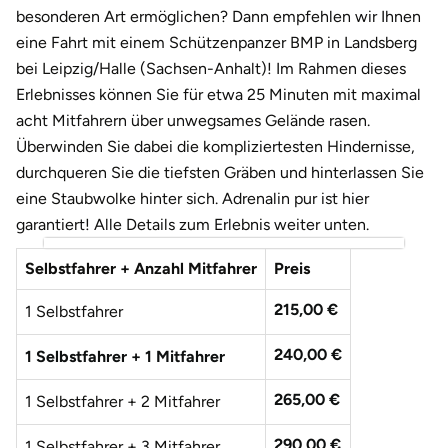
Darmstadt
Weimar
besonderen Art ermöglichen? Dann empfehlen wir Ihnen
eine Fahrt mit einem Schützenpanzer BMP in Landsberg
Deggendorf
sächsische Schweiz
bei Leipzig/Halle (Sachsen-Anhalt)! Im Rahmen dieses
Erlebnisses können Sie für etwa 25 Minuten mit maximal
Dessau
acht Mitfahrern über unwegsames Gelände rasen.
Überwinden Sie dabei die kompliziertesten Hindernisse,
Dietzenbach
durchqueren Sie die tiefsten Gräben und hinterlassen Sie
eine Staubwolke hinter sich. Adrenalin pur ist hier
Dingolfing
garantiert! Alle Details zum Erlebnis weiter unten.
Dorsten
Selbstfahrer + Anzahl Mitfahrer
Preis
Dortmund
215,00 €
1 Selbstfahrer
240,00 €
1 Selbstfahrer + 1 Mitfahrer
Dresden
265,00 €
1 Selbstfahrer + 2 Mitfahrer
Duisburg
290,00 €
1 Selbstfahrer + 3 Mitfahrer