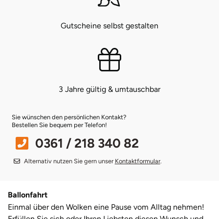
Münster
Sangerhausen
Gutscheine selbst gestalten
Nürnberg
Sonneberg
Oberlausitz
Suhl
3 Jahre gültig & umtauschbar
Pirna
Unterwellenborn
Sie wünschen den persönlichen Kontakt?
Riesa
Weimar
Bestellen Sie bequem per Telefon!
0361 / 218 340 82
Ruhrgebiet
Weißenfels
Alternativ nutzen Sie gern unser
Kontaktformular
.
Strausberg (Berlin/Brandenburg)
Witterda
Ballonfahrt
Sömmerda
Einmal über den Wolken eine Pause vom Alltag nehmen!
Erfüllen Sie sich oder Ihren Liebsten diesen Wunsch und