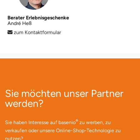
Berater Erlebnisgeschenke
André Heß
zum Kontaktformular
Sie möchten unser Partner
werden?
®
Sie haben Interesse auf basenio
zu werben, zu
verkaufen oder unsere Online-Shop-Technologie zu
nutzen?