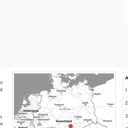
A
n!
nd
1
2
3
m
et