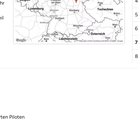
4
hr
5
il
6
7
8
9
1
rten Piloten