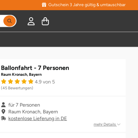
Gutschein 3 Jahre gültig & umtauschbar
Suchbegriff eingeben, Vorschläge erscheinen während
Ballonfahrt - 7 Personen
Raum Kronach, Bayern
4.9 von 5
(45 Bewertungen)
für 7 Personen
Raum Kronach, Bayern
kostenlose Lieferung in DE
mehr Details