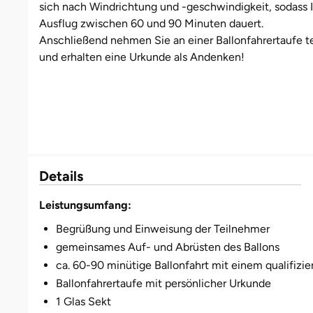
sich nach Windrichtung und -geschwindigkeit, sodass I
Ausflug zwischen 60 und 90 Minuten dauert.
Münster
Sangerhausen
Anschließend nehmen Sie an einer Ballonfahrertaufe te
und erhalten eine Urkunde als Andenken!
Nürnberg
Sonneberg
Oberlausitz
Suhl
Pirna
Unterwellenborn
Details
Riesa
Weimar
Leistungsumfang:
Ruhrgebiet
Weißenfels
Begrüßung und Einweisung der Teilnehmer
Strausberg (Berlin/Brandenburg)
Witterda
gemeinsames Auf- und Abrüsten des Ballons
ca. 60-90 minütige Ballonfahrt mit einem qualifizie
Sömmerda
Ballonfahrertaufe mit persönlicher Urkunde
1 Glas Sekt