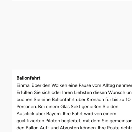
Leipzig
Schwäbische Alb
Oberhausen, Nordrhein-Westfalen
Freiburg
Leipzig
Mühlhausen
Freundin
Schwester
Mannheim
Rostock
Gotha
Masserberg
Nürnberg
Mama
Tante
Mühlhausen
Rottenburg am Neckar (Baden-Württemberg)
Hamburg
Meiningen
Paderborn
Papa
München
Schweinfurt (Bayern)
Hannover
Merseburg
Siebeldingen bei Ludwigshafen am Rhein
Schwester
Rosenheim
Sundern (NRW)
Jena
Naumburg (Saale)
Stuttgart
Sohn
Ballonfahrt
Einmal über den Wolken eine Pause vom Alltag nehme
Wuppertal
Wiesbaden
Köln
Nordhausen
Würzburg
Tochter
Erfüllen Sie sich oder Ihren Liebsten diesen Wunsch u
buchen Sie eine Ballonfahrt über Kronach für bis zu 10
Zwickau
Meißen
Querfurt
Zwickau
Personen. Bei einem Glas Sekt genießen Sie den
Ausblick über Bayern. Ihre Fahrt wird von einem
Mengen
Römhild
qualifizierten Piloten begleitet, mit dem Sie gemeinsa
den Ballon Auf- und Abrüsten können. Ihre Route richt
München
Saalfeld