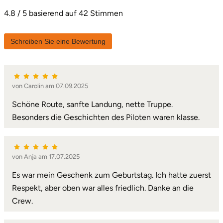
4.8 / 5 basierend auf 42 Stimmen
Karlsruhe
Schreiben Sie eine Bewertung
Kassel
Kempten
von Carolin am 07.09.2025
Kerken
Schöne Route, sanfte Landung, nette Truppe.
Besonders die Geschichten des Piloten waren klasse.
Kiel
Koblenz
von Anja am 17.07.2025
Kronach
Es war mein Geschenk zum Geburtstag. Ich hatte zuerst
Respekt, aber oben war alles friedlich. Danke an die
Kulmbach
Crew.
Köln