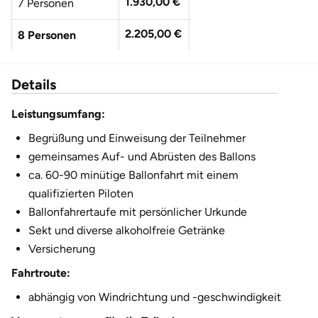
1.930,00 €
7 Personen
Fürstenfeldbruck
2.205,00 €
8 Personen
Fürth
2.480,00 €
9 Personen
Details
Geiselwind
2.755,00 €
10 Personen
Leistungsumfang:
Gelnhausen
3.030,00 €
11 Personen
Begrüßung und Einweisung der Teilnehmer
Gera
gemeinsames Auf- und Abrüsten des Ballons
3.305,00 €
12 Personen
ca. 60-90 minütige Ballonfahrt mit einem
Gersfeld
qualifizierten Piloten
Ballonfahrertaufe mit persönlicher Urkunde
Gotha
Sekt und diverse alkoholfreie Getränke
Versicherung
Göppingen
Fahrtroute:
abhängig von Windrichtung und -geschwindigkeit
Görlitz