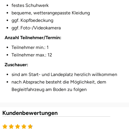
festes Schuhwerk
Herzogenaurach
bequeme, wetterangepasste Kleidung
ggf. Kopfbedeckung
Herzogtum Lauenburg
ggf. Foto-/Videokamera
Anzahl Teilnehmer/Termin:
Homburg
Teilnehmer min.: 1
Horb am Neckar
Teilnehmer max.: 12
Zuschauer:
Ibbenbüren
sind am Start- und Landeplatz herzlich willkommen
Ingolstadt
nach Absprache besteht die Möglichkeit, dem
Begleitfahrzeug am Boden zu folgen
Jena
Jerichower Land
Kundenbewertungen
4.8 von 5
Kamp-Lintfort