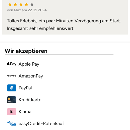
von Max am 22.09.2024
Landkreis Rostock
Tolles Erlebnis, ein paar Minuten Verzögerung am Start.
Landshut
Insgesamt sehr empfehlenswert.
Langenselbold
Wir akzeptieren
Leipzig
Apple Pay
Leutkirch
AmazonPay
Ludwigslust-Parchim
PayPal
Kreditkarte
Löbau
Klarna
Lübeck
easyCredit-Ratenkauf
Lüchow-Dannenberg