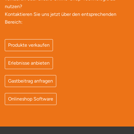
Neumünster
nutzen?
Kontaktieren Sie uns jetzt über den entsprechenden
Nidda
Bereich:
Nordwestmecklenburg
Produkte verkaufen
Nürnberg
Erlebnisse anbieten
Oberhavel
Odenwald
Gastbeitrag anfragen
Oder-Spree
Onlineshop Software
Oldenburg
Osnabrück