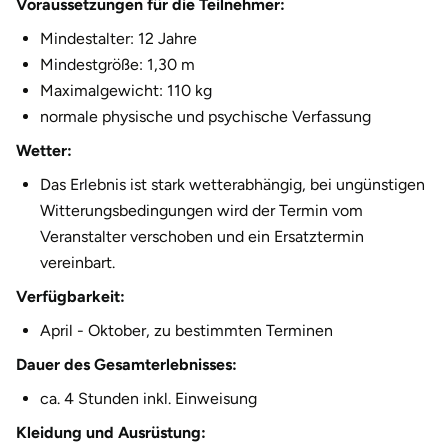
Voraussetzungen für die Teilnehmer:
Halle
Mindestalter: 12 Jahre
Mindestgröße: 1,30 m
Hamburg
Maximalgewicht: 110 kg
normale physische und psychische Verfassung
Hanau
Wetter:
Hannover
Das Erlebnis ist stark wetterabhängig, bei ungünstigen
Witterungsbedingungen wird der Termin vom
Haßfurt
Veranstalter verschoben und ein Ersatztermin
vereinbart.
Heidelberg
Verfügbarkeit:
Heidenheim
April - Oktober, zu bestimmten Terminen
Dauer des Gesamterlebnisses:
Heilbronn
ca. 4 Stunden inkl. Einweisung
Heldburg
Kleidung und Ausrüstung: