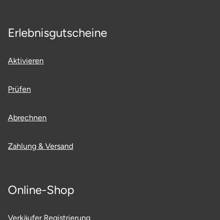
Ostholstein
Erlebnisgutscheine
Ostprignitz-Ruppin
Oy-Mittelberg
Aktivieren
Passau
Prüfen
Pforzheim
Abrechnen
Pinneberg
Zahlung & Versand
Pirna
Plön
Online-Shop
Potsdam
Verkäufer Registrierung