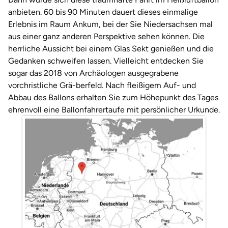
Darmstadt
Weimar
anbieten. 60 bis 90 Minuten dauert dieses einmalige
Erlebnis im Raum Ankum, bei der Sie Niedersachsen mal
Deggendorf
sächsische Schweiz
aus einer ganz anderen Perspektive sehen können. Die
herrliche Aussicht bei einem Glas Sekt genießen und die
Dessau
Gedanken schweifen lassen. Vielleicht entdecken Sie
sogar das 2018 von Archäologen ausgegrabene
Dietzenbach
vorchristliche Grä-berfeld. Nach fleißigem Auf- und
Abbau des Ballons erhalten Sie zum Höhepunkt des Tages
Dingolfing
ehrenvoll eine Ballonfahrertaufe mit persönlicher Urkunde.
Dorsten
Dortmund
Dresden
Duisburg