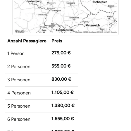
Düsseldorf
Erfurt
Erlangen
Anzahl Passagiere
Preis
Essen
279,00 €
1 Person
Flensburg
555,00 €
2 Personen
Frankfurt am Main
830,00 €
3 Personen
Freiberg
1.105,00 €
4 Personen
1.380,00 €
5 Personen
Freiburg
1.655,00 €
6 Personen
Fulda