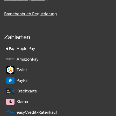
Potsdam-Mittelmark
Branchenbuch Registrierung
Prignitz
Regensburg
Zahlarten
Rendsburg Eckernförde
Apple Pay
Rheine
AmazonPay
Twint
Rodgau
PayPal
Rostock
Kreditkarte
Rottweil
Klarna
Rügen
easyCredit-Ratenkauf