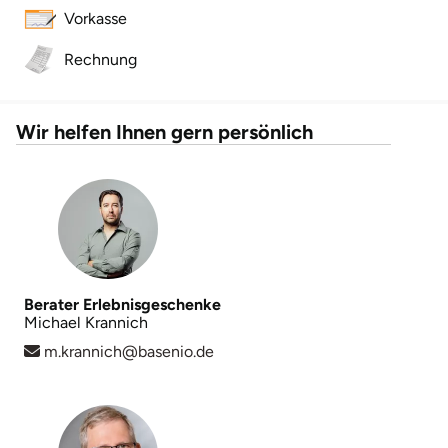
Vorkasse
Lüneburg
Rechnung
Magdeburg
Wir helfen Ihnen gern persönlich
Main-Kinzig-Kreis
Mainz
Mannheim
Mecklenburgische Seenplatte
Berater Erlebnisgeschenke
Michael Krannich
m.krannich@basenio.de
Meiningen
Merzig