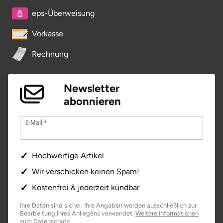
eps-Überweisung
Saarbrücken
Vorkasse
Salzgitter
Rechnung
Schongau
Newsletter
Schwabach
abonnieren
Schweinfurt
E-Mail
Schwerin
Hochwertige Artikel
Segeberg
Wir verschicken keinen Spam!
Kostenfrei & jederzeit kündbar
Seligenstadt
Ihre Daten sind sicher. Ihre Angaben werden ausschließlich zur
Bearbeitung Ihres Anliegens verwendet.
Weitere Informationen
Speyer
öffnet in neuem Fenster
zum Datenschutz