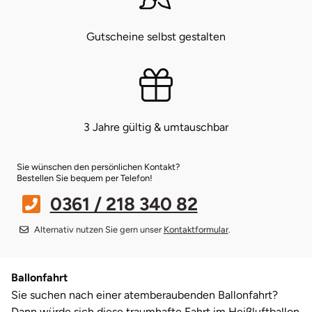
Bruchköbel
Münster
Sangerhausen
Gutscheine selbst gestalten
Bruchsal
Nürnberg
Sonneberg
Burghausen
Oberlausitz
Suhl
3 Jahre gültig & umtauschbar
Calw
Pirna
Unterwellenborn
Sie wünschen den persönlichen Kontakt?
Chemnitz
Riesa
Weimar
Bestellen Sie bequem per Telefon!
0361 / 218 340 82
Cloppenburg
Ruhrgebiet
Weißenfels
Alternativ nutzen Sie gern unser
Kontaktformular
.
Coburg
Strausberg (Berlin/Brandenburg)
Witterda
Ballonfahrt
Cottbus
Sömmerda
Sie suchen nach einer atemberaubenden Ballonfahrt?
Dann würde sich diese traumhafte Fahrt im Heißluftballon