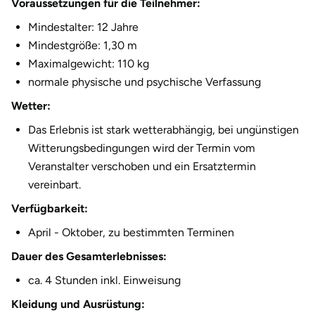
Voraussetzungen für die Teilnehmer:
Halle
Mindestalter: 12 Jahre
Mindestgröße: 1,30 m
Hamburg
Maximalgewicht: 110 kg
normale physische und psychische Verfassung
Hanau
Wetter:
Hannover
Das Erlebnis ist stark wetterabhängig, bei ungünstigen
Witterungsbedingungen wird der Termin vom
Haßfurt
Veranstalter verschoben und ein Ersatztermin
vereinbart.
Heidelberg
Verfügbarkeit:
Heidenheim
April - Oktober, zu bestimmten Terminen
Dauer des Gesamterlebnisses:
Heilbronn
ca. 4 Stunden inkl. Einweisung
Heldburg
Kleidung und Ausrüstung: