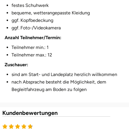
festes Schuhwerk
Herzogenaurach
bequeme, wetterangepasste Kleidung
ggf. Kopfbedeckung
Herzogtum Lauenburg
ggf. Foto-/Videokamera
Anzahl Teilnehmer/Termin:
Homburg
Teilnehmer min.: 1
Horb am Neckar
Teilnehmer max.: 12
Zuschauer:
Ibbenbüren
sind am Start- und Landeplatz herzlich willkommen
Ingolstadt
nach Absprache besteht die Möglichkeit, dem
Begleitfahrzeug am Boden zu folgen
Jena
Jerichower Land
Kundenbewertungen
4.8 von 5
Kamp-Lintfort