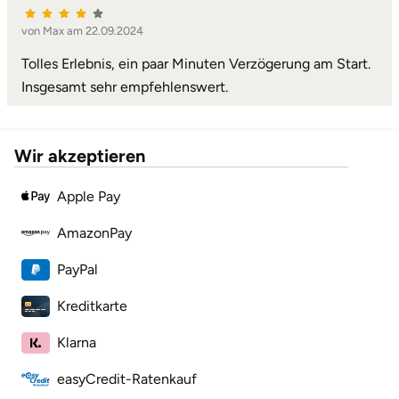
von Max am 22.09.2024
Landkreis Rostock
Tolles Erlebnis, ein paar Minuten Verzögerung am Start.
Landshut
Insgesamt sehr empfehlenswert.
Langenselbold
Wir akzeptieren
Leipzig
Apple Pay
Leutkirch
AmazonPay
Ludwigslust-Parchim
PayPal
Kreditkarte
Löbau
Klarna
Lübeck
easyCredit-Ratenkauf
Lüchow-Dannenberg