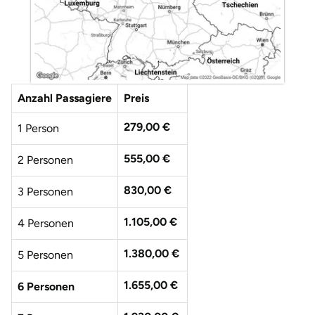
Düsseldorf
Erfurt
Erlangen
Anzahl Passagiere
Preis
Essen
279,00 €
1 Person
Flensburg
555,00 €
2 Personen
Frankfurt am Main
830,00 €
3 Personen
Freiberg
1.105,00 €
4 Personen
1.380,00 €
5 Personen
Freiburg
1.655,00 €
6 Personen
Fulda