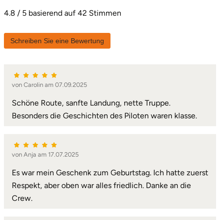
4.8 / 5 basierend auf 42 Stimmen
Karlsruhe
Schreiben Sie eine Bewertung
Kassel
Kempten
von Carolin am 07.09.2025
Kerken
Schöne Route, sanfte Landung, nette Truppe.
Besonders die Geschichten des Piloten waren klasse.
Kiel
Koblenz
von Anja am 17.07.2025
Kronach
Es war mein Geschenk zum Geburtstag. Ich hatte zuerst
Respekt, aber oben war alles friedlich. Danke an die
Kulmbach
Crew.
Köln