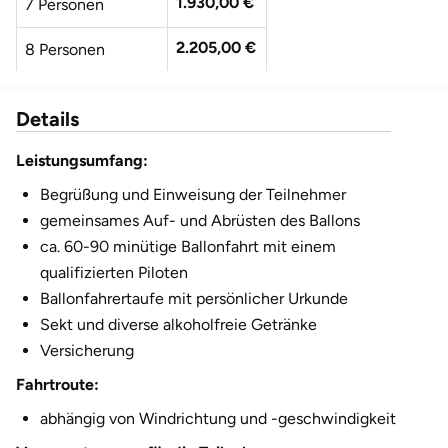
1.930,00 €
7 Personen
Fürstenfeldbruck
2.205,00 €
8 Personen
Fürth
2.480,00 €
9 Personen
Details
Geiselwind
2.755,00 €
10 Personen
Leistungsumfang:
Gelnhausen
3.030,00 €
11 Personen
Begrüßung und Einweisung der Teilnehmer
Gera
gemeinsames Auf- und Abrüsten des Ballons
3.305,00 €
12 Personen
ca. 60-90 minütige Ballonfahrt mit einem
Gersfeld
qualifizierten Piloten
Ballonfahrertaufe mit persönlicher Urkunde
Gotha
Sekt und diverse alkoholfreie Getränke
Versicherung
Göppingen
Fahrtroute:
abhängig von Windrichtung und -geschwindigkeit
Görlitz