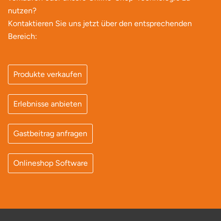
Neumünster
nutzen?
Kontaktieren Sie uns jetzt über den entsprechenden
Nidda
Bereich:
Nordwestmecklenburg
Produkte verkaufen
Nürnberg
Erlebnisse anbieten
Oberhavel
Odenwald
Gastbeitrag anfragen
Oder-Spree
Onlineshop Software
Oldenburg
Osnabrück