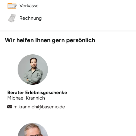
Vorkasse
Lüneburg
Rechnung
Magdeburg
Wir helfen Ihnen gern persönlich
Main-Kinzig-Kreis
Mainz
Mannheim
Mecklenburgische Seenplatte
Berater Erlebnisgeschenke
Michael Krannich
m.krannich@basenio.de
Meiningen
Merzig