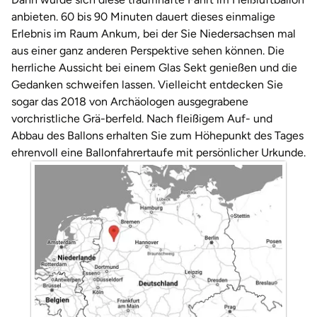
Darmstadt
Weimar
anbieten. 60 bis 90 Minuten dauert dieses einmalige
Erlebnis im Raum Ankum, bei der Sie Niedersachsen mal
Deggendorf
sächsische Schweiz
aus einer ganz anderen Perspektive sehen können. Die
herrliche Aussicht bei einem Glas Sekt genießen und die
Dessau
Gedanken schweifen lassen. Vielleicht entdecken Sie
sogar das 2018 von Archäologen ausgegrabene
Dietzenbach
vorchristliche Grä-berfeld. Nach fleißigem Auf- und
Abbau des Ballons erhalten Sie zum Höhepunkt des Tages
Dingolfing
ehrenvoll eine Ballonfahrertaufe mit persönlicher Urkunde.
Dorsten
Dortmund
Dresden
Duisburg