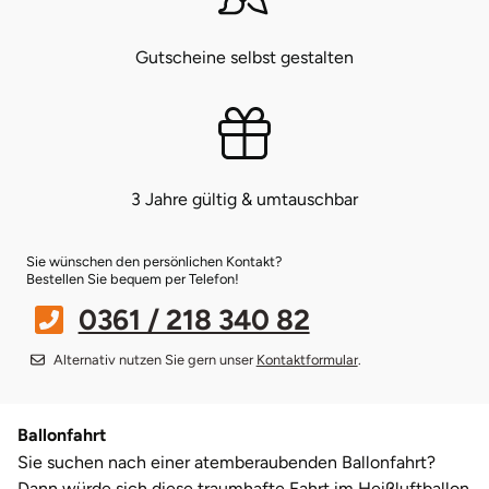
Bruchköbel
Münster
Sangerhausen
Gutscheine selbst gestalten
Bruchsal
Nürnberg
Sonneberg
Burghausen
Oberlausitz
Suhl
3 Jahre gültig & umtauschbar
Calw
Pirna
Unterwellenborn
Sie wünschen den persönlichen Kontakt?
Chemnitz
Riesa
Weimar
Bestellen Sie bequem per Telefon!
0361 / 218 340 82
Cloppenburg
Ruhrgebiet
Weißenfels
Alternativ nutzen Sie gern unser
Kontaktformular
.
Coburg
Strausberg (Berlin/Brandenburg)
Witterda
Ballonfahrt
Cottbus
Sömmerda
Sie suchen nach einer atemberaubenden Ballonfahrt?
Dann würde sich diese traumhafte Fahrt im Heißluftballon