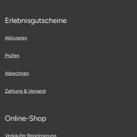
Ostholstein
Erlebnisgutscheine
Ostprignitz-Ruppin
Oy-Mittelberg
Aktivieren
Passau
Prüfen
Pforzheim
Abrechnen
Pinneberg
Zahlung & Versand
Pirna
Plön
Online-Shop
Potsdam
Verkäufer Registrierung