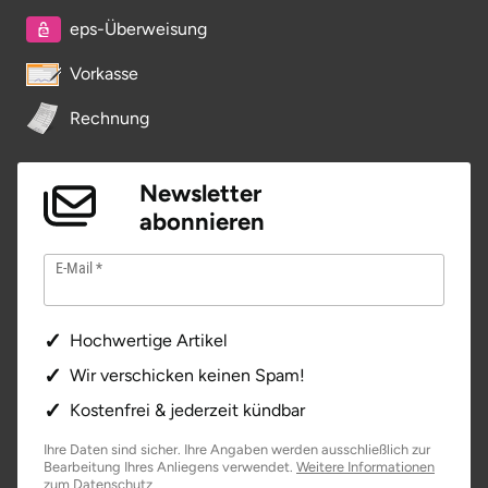
eps-Überweisung
Saarbrücken
Vorkasse
Salzgitter
Rechnung
Schongau
Newsletter
Schwabach
abonnieren
Schweinfurt
E-Mail
Schwerin
Hochwertige Artikel
Segeberg
Wir verschicken keinen Spam!
Kostenfrei & jederzeit kündbar
Seligenstadt
Ihre Daten sind sicher. Ihre Angaben werden ausschließlich zur
Bearbeitung Ihres Anliegens verwendet.
Weitere Informationen
Speyer
öffnet in neuem Fenster
zum Datenschutz