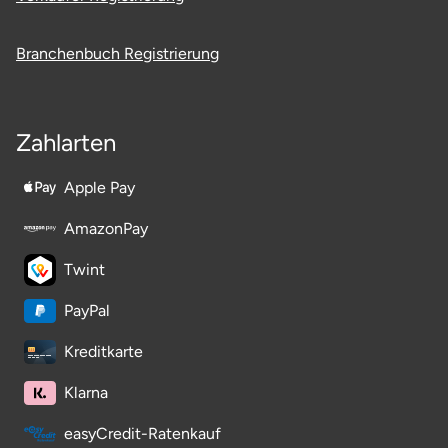
Potsdam-Mittelmark
Branchenbuch Registrierung
Prignitz
Regensburg
Zahlarten
Rendsburg Eckernförde
Apple Pay
Rheine
AmazonPay
Twint
Rodgau
PayPal
Rostock
Kreditkarte
Rottweil
Klarna
Rügen
easyCredit-Ratenkauf