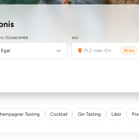
bnis
L TEILNEHMER
WO
Egal
50 km
hampagner Tasting
Cocktail
Gin Tasting
Likör
Pra