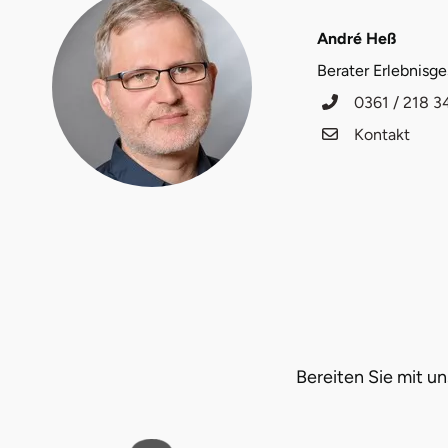
Fürstenfeldbruck
André Heß
Fürth
Berater Erlebnisg
0361 / 218 3
Geiselwind
Kontakt
Gelnhausen
Gera
Gersfeld
Gotha
Göppingen
Bereiten Sie mit 
Görlitz