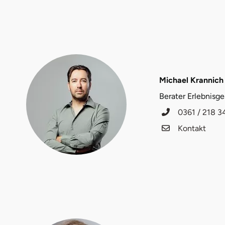
Düsseldorf
Erfurt
Erlangen
Michael Krannich
Essen
Berater Erlebnisg
Flensburg
0361 / 218 3
Kontakt
Frankfurt am Main
Freiberg
Freiburg
Fulda