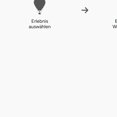
Halle
Hamburg
Erlebnis
E
auswählen
W
Hanau
Hannover
Haßfurt
Heidelberg
Heidenheim
Heilbronn
Heldburg