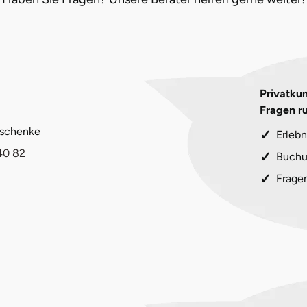
Privatkun
Fragen r
eschenke
Erlebn
40 82
Buchu
Frage