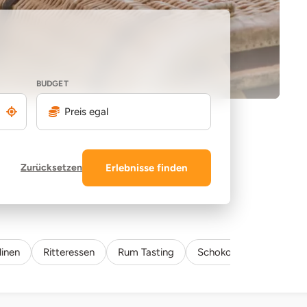
BUDGET
Preis egal
Zurücksetzen
Erlebnisse finden
linen
Ritteressen
Rum Tasting
Schokolade
Sekt Ta