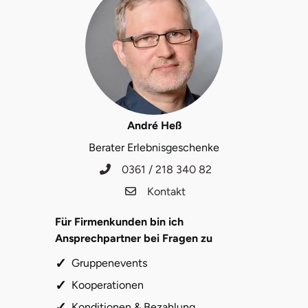
Herzogenaurach
Herzogtum Lauenburg
Homburg
Horb am Neckar
André Heß
Berater Erlebnisgeschenke
Ibbenbüren
0361 / 218 340 82
Kontakt
Ingolstadt
Für Firmenkunden bin ich
Jena
Ansprechpartner bei Fragen zu
Gruppenevents
Jerichower Land
Kooperationen
Kamp-Lintfort
Konditionen & Bezahlung