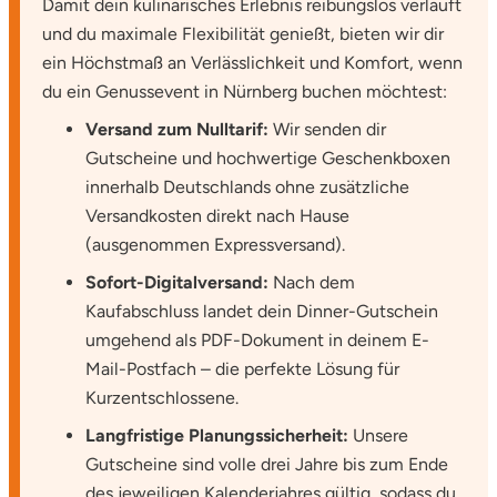
Damit dein kulinarisches Erlebnis reibungslos verläuft
Ostholstein
und du maximale Flexibilität genießt, bieten wir dir
ein Höchstmaß an Verlässlichkeit und Komfort, wenn
Ostprignitz-Ruppin
du ein Genussevent in Nürnberg buchen möchtest:
Versand zum Nulltarif:
Wir senden dir
Oy-Mittelberg
Gutscheine und hochwertige Geschenkboxen
innerhalb Deutschlands ohne zusätzliche
Passau
Versandkosten direkt nach Hause
(ausgenommen Expressversand).
Pforzheim
Sofort-Digitalversand:
Nach dem
Pinneberg
Kaufabschluss landet dein Dinner-Gutschein
umgehend als PDF-Dokument in deinem E-
Pirna
Mail-Postfach – die perfekte Lösung für
Kurzentschlossene.
Plön
Langfristige Planungssicherheit:
Unsere
Gutscheine sind volle drei Jahre bis zum Ende
Potsdam
des jeweiligen Kalenderjahres gültig, sodass du