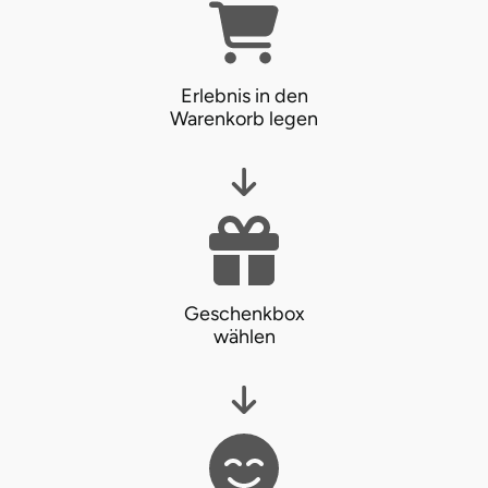
Landkreis Rostock
Erlebnis in den
Landshut
Warenkorb legen
Langenselbold
Leipzig
Leutkirch
Geschenkbox
Ludwigslust-Parchim
wählen
Löbau
Lübeck
Lüchow-Dannenberg