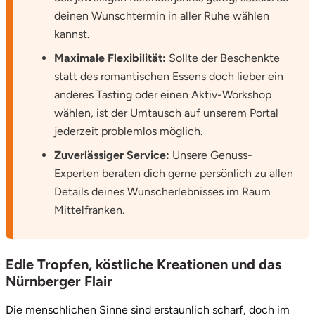
deinen Wunschtermin in aller Ruhe wählen
Potsdam-Mittelmark
kannst.
Prignitz
Maximale Flexibilität:
Sollte der Beschenkte
statt des romantischen Essens doch lieber ein
Regensburg
anderes Tasting oder einen Aktiv-Workshop
wählen, ist der Umtausch auf unserem Portal
Rendsburg Eckernförde
jederzeit problemlos möglich.
Zuverlässiger Service:
Unsere Genuss-
Rheine
Experten beraten dich gerne persönlich zu allen
Details deines Wunscherlebnisses im Raum
Rodgau
Mittelfranken.
Rostock
Edle Tropfen, köstliche Kreationen und das
Rottweil
Nürnberger Flair
Rügen
Die menschlichen Sinne sind erstaunlich scharf, doch im