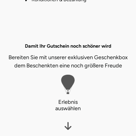
Karlsruhe
Kassel
Kempten
Damit Ihr Gutschein noch schöner wird
Bereiten Sie mit unserer exklusiven Geschenkbox
Kerken
dem Beschenkten eine noch größere Freude
Kiel
Koblenz
Erlebnis
Kronach
auswählen
Kulmbach
Köln