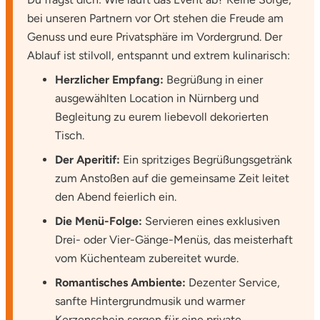
bei unseren Partnern vor Ort stehen die Freude am
Tegernsee
Genuss und eure Privatsphäre im Vordergrund. Der
Ablauf ist stilvoll, entspannt und extrem kulinarisch:
Teltow-Fläming
Herzlicher Empfang:
Begrüßung in einer
ausgewählten Location in Nürnberg und
Trier
Begleitung zu eurem liebevoll dekorierten
Tisch.
Uckermark
Der Aperitif:
Ein spritziges Begrüßungsgetränk
Uelzen
zum Anstoßen auf die gemeinsame Zeit leitet
den Abend feierlich ein.
Ulm
Die Menü-Folge:
Servieren eines exklusiven
Drei- oder Vier-Gänge-Menüs, das meisterhaft
Usedom
vom Küchenteam zubereitet wurde.
Romantisches Ambiente:
Dezenter Service,
Viersen
sanfte Hintergrundmusik und warmer
Kerzenschein sorgen für eine private
Villingen Schwenningen