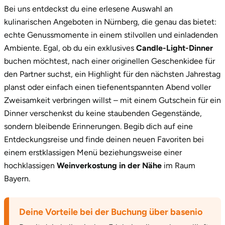
Neumünster
Bei uns entdeckst du eine erlesene Auswahl an
kulinarischen Angeboten in Nürnberg, die genau das bietet:
Nidda
echte Genussmomente in einem stilvollen und einladenden
Ambiente. Egal, ob du ein exklusives
Candle-Light-Dinner
Nordwestmecklenburg
buchen möchtest, nach einer originellen Geschenkidee für
den Partner suchst, ein Highlight für den nächsten Jahrestag
Nürnberg
planst oder einfach einen tiefenentspannten Abend voller
Zweisamkeit verbringen willst – mit einem Gutschein für ein
Oberhavel
Dinner verschenkst du keine staubenden Gegenstände,
sondern bleibende Erinnerungen. Begib dich auf eine
Odenwald
Entdeckungsreise und finde deinen neuen Favoriten bei
einem erstklassigen Menü beziehungsweise einer
Oder-Spree
hochklassigen
Weinverkostung in der Nähe
im Raum
Bayern.
Oldenburg
Osnabrück
Deine Vorteile bei der Buchung über basenio