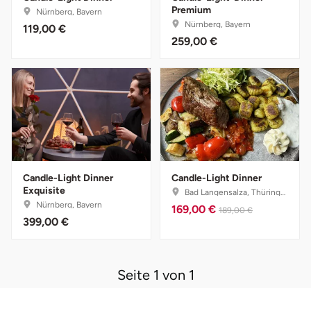
Premium
Nürnberg, Bayern
Nürnberg, Bayern
119,00 €
Bruchköbel
Münster
Sangerhausen
259,00 €
Bruchsal
Nürnberg
Sonneberg
Burghausen
Oberlausitz
Suhl
Calw
Pirna
Unterwellenborn
Chemnitz
Riesa
Weimar
Candle-Light Dinner
Candle-Light Dinner
Exquisite
Bad Langensalza, Thüringen
Nürnberg, Bayern
Cloppenburg
Ruhrgebiet
Weißenfels
169,00 €
189,00 €
399,00 €
Coburg
Strausberg (Berlin/Brandenburg)
Witterda
Seite 1 von 1
Cottbus
Sömmerda