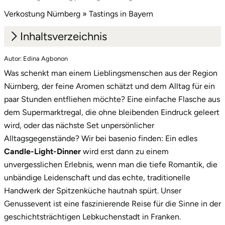
Mettingen
Verkostung Nürnberg » Tastings in Bayern
Moers
Inhaltsverzeichnis
Märkisch-Oderland
Autor: Edina Agbonon
1.
Edle Tropfen, köstliche Kreationen und das
Was schenkt man einem Lieblingsmenschen aus der Region
Nürnberger Flair
Mönchengladbach
Nürnberg, der feine Aromen schätzt und dem Alltag für ein
2.
Unsere Dinner-Vielfalt: Für jeden Geschmack
paar Stunden entfliehen möchte? Eine einfache Flasche aus
München
das passende Erlebnis
dem Supermarktregal, die ohne bleibenden Eindruck geleert
wird, oder das nächste Set unpersönlicher
3.
Ein Geschenk, das Eindruck macht: die
Münster
Alltagsgegenstände? Wir bei basenio finden: Ein edles
exklusive Box
Candle-Light-Dinner
wird erst dann zu einem
Nagold
4.
Jetzt dein nächstes kulinarisches Abenteuer in
unvergesslichen Erlebnis, wenn man die tiefe Romantik, die
Nürnberg starten!
unbändige Leidenschaft und das echte, traditionelle
Neckarsulm
Handwerk der Spitzenküche hautnah spürt. Unser
Genussevent ist eine faszinierende Reise für die Sinne in der
Nesselwang
geschichtsträchtigen Lebkuchenstadt in Franken.