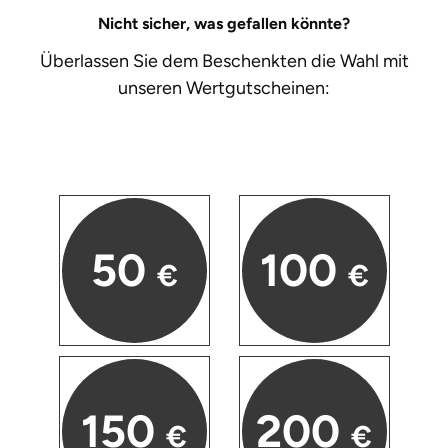
Darmstadt
Weimar
Nicht sicher, was gefallen könnte?
Deggendorf
sächsische Schweiz
Überlassen Sie dem Beschenkten die Wahl mit
unseren
Wertgutscheinen:
Dessau
Dietzenbach
Dingolfing
50
100
Dorsten
€
€
Dortmund
Dresden
Duisburg
150
200
€
€