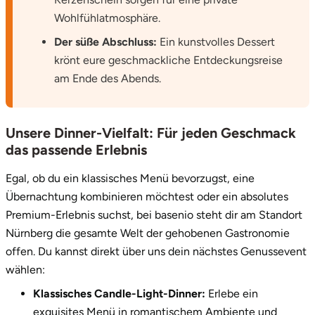
Wohlfühlatmosphäre.
Vorpommern-Greifswald
Der süße Abschluss:
Ein kunstvolles Dessert
krönt eure geschmackliche Entdeckungsreise
Vorpommern-Rügen
am Ende des Abends.
Weimar
Unsere Dinner-Vielfalt: Für jeden Geschmack
Wertach
das passende Erlebnis
Wesel
Egal, ob du ein klassisches Menü bevorzugst, eine
Übernachtung kombinieren möchtest oder ein absolutes
Witten
Premium-Erlebnis suchst, bei basenio steht dir am Standort
Nürnberg die gesamte Welt der gehobenen Gastronomie
Würzburg
offen. Du kannst direkt über uns dein nächstes Genussevent
wählen:
Zweibrücken
Klassisches Candle-Light-Dinner:
Erlebe ein
exquisites Menü in romantischem Ambiente und