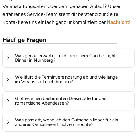
Veranstaltungsorten oder dem genauen Ablauf? Unser
erfahrenes Service-Team steht dir beratend zur Seite.
Kontaktiere uns einfach ganz unkompliziert per
Nachricht
!
Häufige Fragen
Was genau erwartet mich bei einem Candle-Light-
Dinner in Nürnberg?
Dich und deine Begleitung erwartet ein romantischer
Wie läuft die Terminvereinbarung ab und wie lange
Abend in einem stilvollen Restaurant. Ihr nehmt an einem
im Voraus sollte ich buchen?
liebevoll dekorierten Tisch Platz und genießt ein
Nach dem Kauf des Erlebnisgutscheins über basenio
exklusives Mehr-Gänge-Menü, das meist aus drei oder
Gibt es einen bestimmten Dresscode für das
könnt ihr euren Gutschein ganz flexibel einlösen. Die
romantische Abendessen?
vier Gängen besteht. Ein passender Aperitif zur
Kontaktdaten des Partners zur Terminabsprache findet ihr
Begrüßung ist in der Regel im Erlebnis enthalten, während
Einen strengen Dresscode gibt es nicht, allerdings
direkt auf dem Gutschein. Da romantische
Was passiert, wenn ich den Gutschein lieber für ein
eine dezente, stimmungsvolle Atmosphäre den perfekten
unterstreicht eine elegante beziehungsweise gehobene
anderes Genussevent nutzen möchte?
Wochenendtermine und Feiertage wie der Valentinstag
Rahmen für eure Zweisamkeit bildet.
Freizeitkleidung (Smart Casual) den festlichen und
besonders begehrt sind, empfiehlt es sich, den