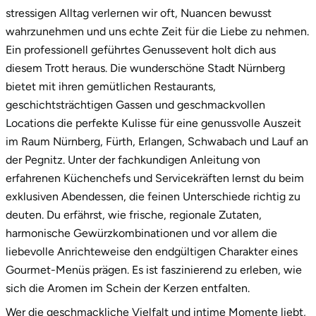
stressigen Alltag verlernen wir oft, Nuancen bewusst
Saarbrücken
wahrzunehmen und uns echte Zeit für die Liebe zu nehmen.
Ein professionell geführtes Genussevent holt dich aus
Salzgitter
diesem Trott heraus. Die wunderschöne Stadt Nürnberg
bietet mit ihren gemütlichen Restaurants,
Schongau
geschichtsträchtigen Gassen und geschmackvollen
Locations die perfekte Kulisse für eine genussvolle Auszeit
Schwabach
im Raum Nürnberg, Fürth, Erlangen, Schwabach und Lauf an
der Pegnitz. Unter der fachkundigen Anleitung von
Schweinfurt
erfahrenen Küchenchefs und Servicekräften lernst du beim
exklusiven Abendessen, die feinen Unterschiede richtig zu
Schwerin
deuten. Du erfährst, wie frische, regionale Zutaten,
harmonische Gewürzkombinationen und vor allem die
Segeberg
liebevolle Anrichteweise den endgültigen Charakter eines
Gourmet-Menüs prägen. Es ist faszinierend zu erleben, wie
Seligenstadt
sich die Aromen im Schein der Kerzen entfalten.
Speyer
Wer die geschmackliche Vielfalt und intime Momente liebt,