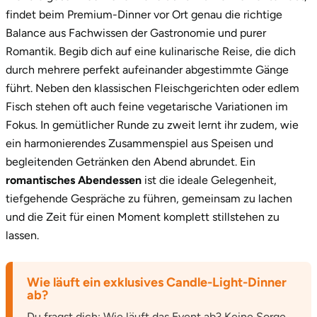
findet beim Premium-Dinner vor Ort genau die richtige
Stade
Balance aus Fachwissen der Gastronomie und purer
Romantik. Begib dich auf eine kulinarische Reise, die dich
Steinburg
durch mehrere perfekt aufeinander abgestimmte Gänge
führt. Neben den klassischen Fleischgerichten oder edlem
Stendal
Fisch stehen oft auch feine vegetarische Variationen im
Fokus. In gemütlicher Runde zu zweit lernt ihr zudem, wie
Stettiner Haff
ein harmonierendes Zusammenspiel aus Speisen und
begleitenden Getränken den Abend abrundet. Ein
Stormarn
romantisches Abendessen
ist die ideale Gelegenheit,
tiefgehende Gespräche zu führen, gemeinsam zu lachen
Straubing
und die Zeit für einen Moment komplett stillstehen zu
lassen.
Stuttgart
Sulz am Neckar
Wie läuft ein exklusives Candle-Light-Dinner
ab?
Tannheimer Tal
Du fragst dich: Wie läuft das Event ab? Keine Sorge,