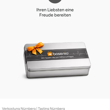
Ihren Liebsten eine
Lüneburg
Freude bereiten
Magdeburg
Main-Kinzig-Kreis
Mainz
Mannheim
Mecklenburgische Seenplatte
Meiningen
Merzig
Verkostung Nürnberg | Tasting Nürnberg