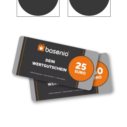
Düsseldorf
Erfurt
Erlangen
Essen
Flensburg
Frankfurt am Main
Freiberg
Freiburg
Fulda