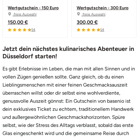
Wertgutschein - 150 Euro
Wertgutschein - 300 Euro
freie Auswahl
freie Auswahl
150,00 €
300,00 €
4.7 von 5
4.7 von 5
54
54
Jetzt dein nächstes kulinarisches Abenteuer in
Düsseldorf starten!
Es gibt Erlebnisse im Leben, die man mit allen Sinnen und in
vollen Zügen genießen sollte. Ganz gleich, ob du einen
Lieblingsmenschen mit einer feinen Geschmacksauszeit
überraschen willst oder dir selbst eine wohlverdiente,
genussvolle Auszeit gönnst: Ein Gutschein von basenio ist
dein exklusives Ticket zu echtem, traditionellem Handwerk
und außergewöhnlichen Geschmackshorizonten. Spüre
selbst, wie der Stress des Alltags verblasst, sobald das erste
Glas eingeschenkt wird und die gemeinsame Reise durch