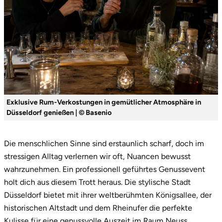
Saarbrücken
Salzgitter
Schongau
Schwabach
Exklusive Rum-Verkostungen in gemütlicher Atmosphäre in
Düsseldorf genießen | © Basenio
Schweinfurt
Schwerin
Die menschlichen Sinne sind erstaunlich scharf, doch im
stressigen Alltag verlernen wir oft, Nuancen bewusst
Segeberg
wahrzunehmen. Ein professionell geführtes Genussevent
holt dich aus diesem Trott heraus. Die stylische Stadt
Seligenstadt
Düsseldorf bietet mit ihrer weltberühmten Königsallee, der
historischen Altstadt und dem Rheinufer die perfekte
Speyer
Kulisse für eine genussvolle Auszeit im Raum Neuss,