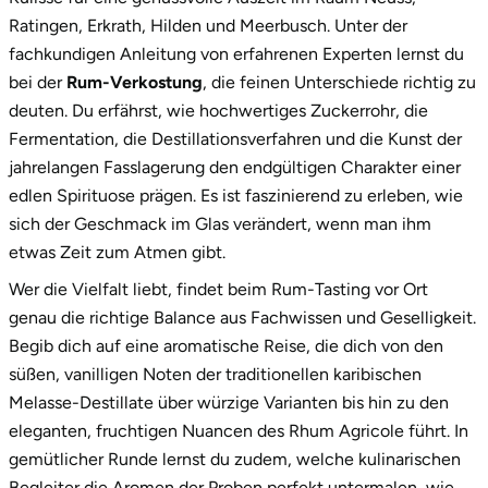
Ratingen, Erkrath, Hilden und Meerbusch. Unter der
Stade
fachkundigen Anleitung von erfahrenen Experten lernst du
bei der
Rum-Verkostung
, die feinen Unterschiede richtig zu
Steinburg
deuten. Du erfährst, wie hochwertiges Zuckerrohr, die
Fermentation, die Destillationsverfahren und die Kunst der
Stendal
jahrelangen Fasslagerung den endgültigen Charakter einer
edlen Spirituose prägen. Es ist faszinierend zu erleben, wie
Stettiner Haff
sich der Geschmack im Glas verändert, wenn man ihm
etwas Zeit zum Atmen gibt.
Stormarn
Wer die Vielfalt liebt, findet beim Rum-Tasting vor Ort
Straubing
genau die richtige Balance aus Fachwissen und Geselligkeit.
Begib dich auf eine aromatische Reise, die dich von den
Stuttgart
süßen, vanilligen Noten der traditionellen karibischen
Melasse-Destillate über würzige Varianten bis hin zu den
Sulz am Neckar
eleganten, fruchtigen Nuancen des Rhum Agricole führt. In
gemütlicher Runde lernst du zudem, welche kulinarischen
Tannheimer Tal
Begleiter die Aromen der Proben perfekt untermalen, wie