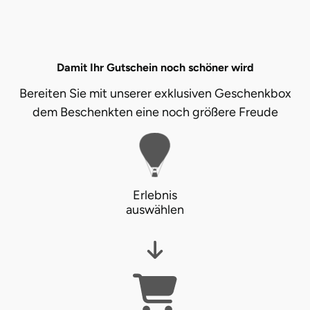
Karlsruhe
Kassel
Damit Ihr Gutschein noch schöner wird
Bereiten Sie mit unserer exklusiven Geschenkbox
Kempten
dem Beschenkten eine noch größere Freude
Kerken
Kiel
Erlebnis
Koblenz
auswählen
Kronach
Kulmbach
Köln