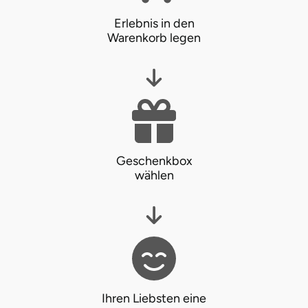
Erlebnis in den
Landkreis Rostock
Warenkorb legen
Landshut
Langenselbold
Leipzig
Geschenkbox
Leutkirch
wählen
Ludwigslust-Parchim
Löbau
Lübeck
Ihren Liebsten eine
Lüchow-Dannenberg