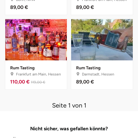
89,00 €
89,00 €
Bruchköbel
Münster
Sangerhausen
Bruchsal
Nürnberg
Sonneberg
Burghausen
Oberlausitz
Suhl
Calw
Pirna
Unterwellenborn
Rum Tasting
Rum Tasting
Frankfurt am Main, Hessen
Darmstadt, Hessen
Chemnitz
Riesa
Weimar
110,00 €
89,00 €
119,00 €
Cloppenburg
Ruhrgebiet
Weißenfels
Seite 1 von 1
Coburg
Strausberg (Berlin/Brandenburg)
Witterda
Cottbus
Sömmerda
Nicht sicher, was gefallen könnte?