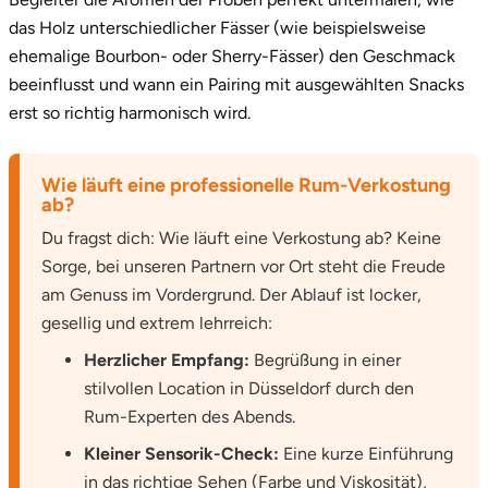
das Holz unterschiedlicher Fässer (wie beispielsweise
Tegernsee
ehemalige Bourbon- oder Sherry-Fässer) den Geschmack
beeinflusst und wann ein Pairing mit ausgewählten Snacks
Teltow-Fläming
erst so richtig harmonisch wird.
Trier
Wie läuft eine professionelle Rum-Verkostung
ab?
Uckermark
Du fragst dich: Wie läuft eine Verkostung ab? Keine
Sorge, bei unseren Partnern vor Ort steht die Freude
Uelzen
am Genuss im Vordergrund. Der Ablauf ist locker,
gesellig und extrem lehrreich:
Ulm
Herzlicher Empfang:
Begrüßung in einer
Usedom
stilvollen Location in Düsseldorf durch den
Rum-Experten des Abends.
Viersen
Kleiner Sensorik-Check:
Eine kurze Einführung
in das richtige Sehen (Farbe und Viskosität),
Villingen Schwenningen