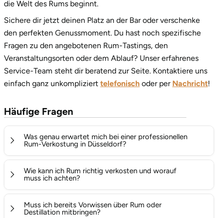
die Welt des Rums beginnt.
Sichere dir jetzt deinen Platz an der Bar oder verschenke
den perfekten Genussmoment. Du hast noch spezifische
Fragen zu den angebotenen Rum-Tastings, den
Veranstaltungsorten oder dem Ablauf? Unser erfahrenes
Service-Team steht dir beratend zur Seite. Kontaktiere uns
einfach ganz unkompliziert
telefonisch
oder per
Nachricht
!
Häufige Fragen
Was genau erwartet mich bei einer professionellen
Rum-Verkostung in Düsseldorf?
Dich erwartet ein geschmackvoller und informativer
Wie kann ich Rum richtig verkosten und worauf
Abend unter der Leitung eines erfahrenen Spirituosen-
muss ich achten?
Experten. Während des Tastings werden in der Regel
Um Rum richtig verkosten zu können nutzt man am
zwischen 5 und 7 verschiedene, hochwertige Rumsorten
Muss ich bereits Vorwissen über Rum oder
besten ein tulpenförmiges Nosing-Glas, welches die
Destillation mitbringen?
aus unterschiedlichen Anbauländern pur verkostet. Du