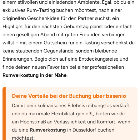
einem stilvollen und einladenden Ambiente. Egal, ob du ein
Neumünster
exklusives Rum-Tasting buchen möchtest, nach einer
originellen Geschenkidee für den Partner suchst, ein
Nidda
Highlight für den nächsten Geburtstag planst oder einfach
einen geselligen Abend mit guten Freunden verbringen
Nordwestmecklenburg
willst – mit einem Gutschein für ein Tasting verschenkst du
keine staubenden Gegenstände, sondern bleibende
Nürnberg
Erinnerungen. Begib dich auf eine Entdeckungsreise und
Oberhavel
finde deinen neuen Favoriten bei einer professionellen
Rumverkostung in der Nähe
.
Odenwald
Deine Vorteile bei der Buchung über basenio
Oder-Spree
Damit dein kulinarisches Erlebnis reibungslos verläuft
und du maximale Flexibilität genießt, bieten wir dir
Oldenburg
ein Höchstmaß an Verlässlichkeit und Komfort, wenn
du eine
Rumverkostung
in Düsseldorf buchen
Osnabrück
möchtest: