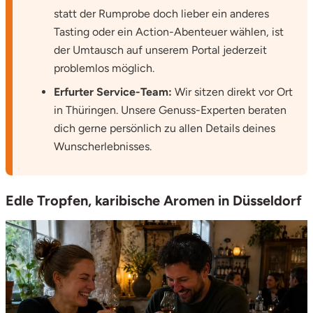
statt der Rumprobe doch lieber ein anderes
Potsdam-Mittelmark
Tasting oder ein Action-Abenteuer wählen, ist
der Umtausch auf unserem Portal jederzeit
Prignitz
problemlos möglich.
Regensburg
Erfurter Service-Team:
Wir sitzen direkt vor Ort
in Thüringen. Unsere Genuss-Experten beraten
Rendsburg Eckernförde
dich gerne persönlich zu allen Details deines
Wunscherlebnisses.
Rheine
Rodgau
Edle Tropfen, karibische Aromen in Düsseldorf
Rostock
Rottweil
Rügen