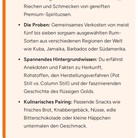
Riechen und Schmecken von gereiften
Premium-Spirituosen.
Vorpommern-Greifswald
Die Proben:
Gemeinsames Verkosten von meist
Vorpommern-Rügen
fünf bis sieben sorgsam ausgewählten Rum-
Sorten aus verschiedenen Regionen der Welt
Weimar
wie Kuba, Jamaika, Barbados oder Südamerika.
Spannendes Hintergrundwissen:
Du erfährst
Wertach
Anekdoten und Fakten zu Herkunft,
Rohstoffen, den Herstellungsverfahren (Pot
Wesel
Still vs. Column Still) und der faszinierenden
Geschichte des flüssigen Golds.
Witten
Kulinarisches Pairing:
Passende Snacks wie
Würzburg
frisches Brot, Knabbergebäck, Nüsse, edle
Bitterschokolade oder kleine Häppchen
Zweibrücken
untermalen den Geschmack.