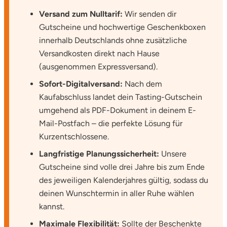
Ostholstein
Versand zum Nulltarif:
Wir senden dir
Gutscheine und hochwertige Geschenkboxen
Ostprignitz-Ruppin
innerhalb Deutschlands ohne zusätzliche
Versandkosten direkt nach Hause
Oy-Mittelberg
(ausgenommen Expressversand).
Sofort-Digitalversand:
Nach dem
Passau
Kaufabschluss landet dein Tasting-Gutschein
umgehend als PDF-Dokument in deinem E-
Pforzheim
Mail-Postfach – die perfekte Lösung für
Kurzentschlossene.
Pinneberg
Langfristige Planungssicherheit:
Unsere
Pirna
Gutscheine sind volle drei Jahre bis zum Ende
des jeweiligen Kalenderjahres gültig, sodass du
Plön
deinen Wunschtermin in aller Ruhe wählen
kannst.
Potsdam
Maximale Flexibilität:
Sollte der Beschenkte