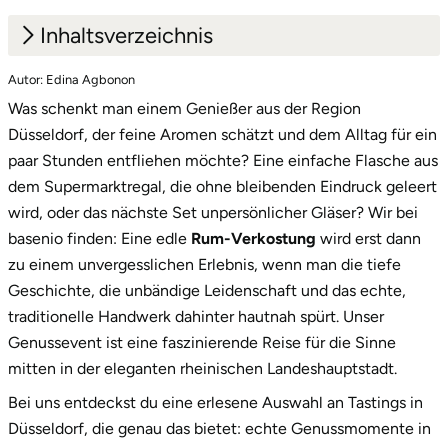
Mettingen
Inhaltsverzeichnis
Moers
Autor: Edina Agbonon
1.
Edle Tropfen, karibische Aromen in Düsseldorf
Märkisch-Oderland
Was schenkt man einem Genießer aus der Region
2.
Unsere Rum-Vielfalt: Für jeden Geschmack
Düsseldorf, der feine Aromen schätzt und dem Alltag für ein
das passende Erlebnis
Mönchengladbach
paar Stunden entfliehen möchte? Eine einfache Flasche aus
dem Supermarktregal, die ohne bleibenden Eindruck geleert
3.
Ein Geschenk, das Eindruck macht: die
München
wird, oder das nächste Set unpersönlicher Gläser? Wir bei
exklusive Box
basenio finden: Eine edle
Rum-Verkostung
wird erst dann
Münster
4.
Jetzt dein nächstes kulinarisches Abenteuer in
zu einem unvergesslichen Erlebnis, wenn man die tiefe
Düsseldorf starten!
Geschichte, die unbändige Leidenschaft und das echte,
Nagold
traditionelle Handwerk dahinter hautnah spürt. Unser
Genussevent ist eine faszinierende Reise für die Sinne
Neckarsulm
mitten in der eleganten rheinischen Landeshauptstadt.
Bei uns entdeckst du eine erlesene Auswahl an Tastings in
Nesselwang
Düsseldorf, die genau das bietet: echte Genussmomente in