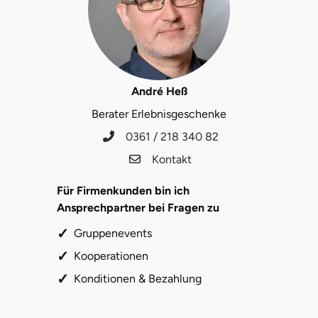
Herzogenaurach
Herzogtum Lauenburg
André Heß
Homburg
Berater Erlebnisgeschenke
Horb am Neckar
0361 / 218 340 82
Kontakt
Ibbenbüren
Für Firmenkunden bin ich
Ingolstadt
Ansprechpartner bei Fragen zu
Gruppenevents
Jena
Kooperationen
Jerichower Land
Konditionen & Bezahlung
Kamp-Lintfort