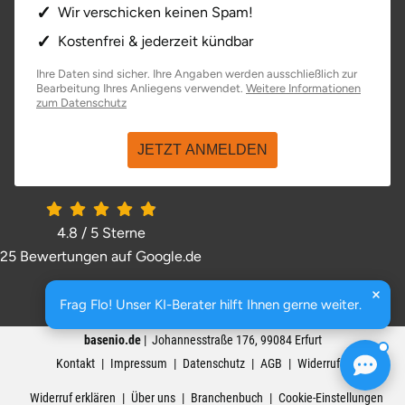
Wir verschicken keinen Spam!
Kostenfrei & jederzeit kündbar
Ihre Daten sind sicher. Ihre Angaben werden ausschließlich zur
Bearbeitung Ihres Anliegens verwendet.
Weitere Informationen
öffnet in neuem Fenster
zum Datenschutz
JETZT ANMELDEN
4.8 / 5
Sterne
25 Bewertungen auf Google.de
öffnet in neuem Fenster
Frag Flo! Unser KI-Berater hilft Ihnen gerne weiter.
basenio.de
|
Johannesstraße 176
,
99084
Erfurt
Kontakt
Impressum
Datenschutz
AGB
Widerrufsrecht
Widerruf erklären
Über uns
Branchenbuch
Cookie-Einstellungen