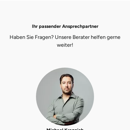
Fürstenfeldbruck
Fürth
Ihr passender Ansprechpartner
Geiselwind
Haben Sie Fragen? Unsere Berater helfen gerne
weiter!
Gelnhausen
Gera
Gersfeld
Gotha
Göppingen
Görlitz