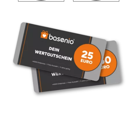
Düsseldorf
Erfurt
Erlangen
Essen
Flensburg
Frankfurt am Main
Freiberg
Freiburg
Fulda