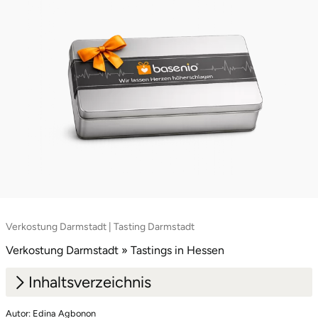
Neumünster
Nidda
Nordwestmecklenburg
Nürnberg
Oberhavel
Odenwald
Oder-Spree
Verkostung Darmstadt | Tasting Darmstadt
Verkostung Darmstadt » Tastings in Hessen
Oldenburg
Inhaltsverzeichnis
Osnabrück
Autor: Edina Agbonon
1.
Edle Tropfen, feine Botanicals in Darmstadt