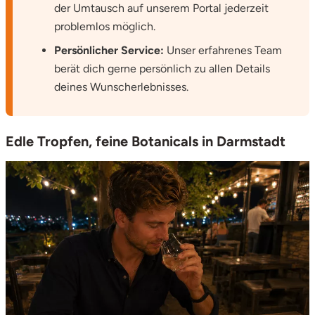
der Umtausch auf unserem Portal jederzeit
problemlos möglich.
Stade
Persönlicher Service:
Unser erfahrenes Team
Steinburg
berät dich gerne persönlich zu allen Details
deines Wunscherlebnisses.
Stendal
Stettiner Haff
Edle Tropfen, feine Botanicals in Darmstadt
Stormarn
Straubing
Stuttgart
Sulz am Neckar
Tannheimer Tal