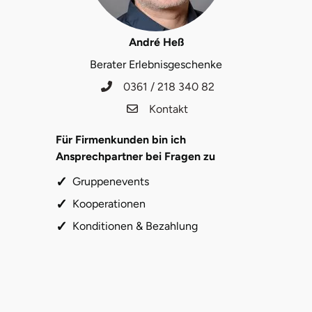
Landkreis Rostock
André Heß
Berater Erlebnisgeschenke
Landshut
0361 / 218 340 82
Langenselbold
Kontakt
Leipzig
Für Firmenkunden bin ich
Ansprechpartner bei Fragen zu
Leutkirch
Gruppenevents
Kooperationen
Ludwigslust-Parchim
Konditionen & Bezahlung
Löbau
Lübeck
Lüchow-Dannenberg