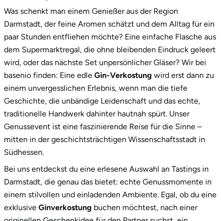
Ostholstein
Was schenkt man einem Genießer aus der Region
2.
Unsere Gin-Vielfalt: Für jeden Geschmack das
Darmstadt, der feine Aromen schätzt und dem Alltag für ein
passende Erlebnis
Ostprignitz-Ruppin
paar Stunden entfliehen möchte? Eine einfache Flasche aus
dem Supermarktregal, die ohne bleibenden Eindruck geleert
3.
Ein Geschenk, das Eindruck macht: die
Oy-Mittelberg
wird, oder das nächste Set unpersönlicher Gläser? Wir bei
exklusive Box
basenio finden: Eine edle
Gin-Verkostung
wird erst dann zu
Passau
4.
Jetzt dein nächstes kulinarisches Abenteuer in
einem unvergesslichen Erlebnis, wenn man die tiefe
Darmstadt starten!
Geschichte, die unbändige Leidenschaft und das echte,
Pforzheim
traditionelle Handwerk dahinter hautnah spürt. Unser
Genussevent ist eine faszinierende Reise für die Sinne –
Pinneberg
mitten in der geschichtsträchtigen Wissenschaftsstadt in
Südhessen.
Pirna
Bei uns entdeckst du eine erlesene Auswahl an Tastings in
Darmstadt, die genau das bietet: echte Genussmomente in
Plön
einem stilvollen und einladenden Ambiente. Egal, ob du eine
exklusive
Ginverkostung
buchen möchtest, nach einer
Potsdam
originellen Geschenkidee für den Partner suchst, ein