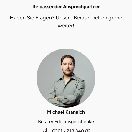
Ihr passender Ansprechpartner
Herzogenaurach
Haben Sie Fragen? Unsere Berater helfen gerne
Herzogtum Lauenburg
weiter!
Homburg
Horb am Neckar
Ibbenbüren
Ingolstadt
Jena
Michael Krannich
Jerichower Land
Berater Erlebnisgeschenke
Kamp-Lintfort
0361 / 218 340 82