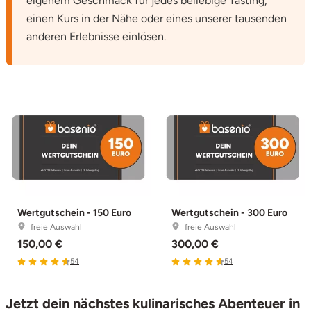
eigenem Geschmack für jedes beliebige Tasting,
einen Kurs in der Nähe oder eines unserer tausenden
anderen Erlebnisse einlösen.
Wertgutschein - 150 Euro
Wertgutschein - 300 Euro
freie Auswahl
freie Auswahl
150,00 €
300,00 €
4.7 von 5
4.7 von 5
54
54
Jetzt dein nächstes kulinarisches Abenteuer in