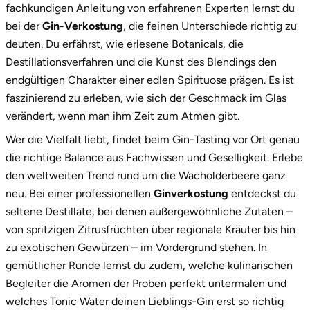
fachkundigen Anleitung von erfahrenen Experten lernst du
bei der
Gin-Verkostung
, die feinen Unterschiede richtig zu
Vorpommern-Greifswald
deuten. Du erfährst, wie erlesene Botanicals, die
Destillationsverfahren und die Kunst des Blendings den
Vorpommern-Rügen
endgültigen Charakter einer edlen Spirituose prägen. Es ist
faszinierend zu erleben, wie sich der Geschmack im Glas
Weimar
verändert, wenn man ihm Zeit zum Atmen gibt.
Wer die Vielfalt liebt, findet beim Gin-Tasting vor Ort genau
Wertach
die richtige Balance aus Fachwissen und Geselligkeit. Erlebe
Wesel
den weltweiten Trend rund um die Wacholderbeere ganz
neu. Bei einer professionellen
Ginverkostung
entdeckst du
Witten
seltene Destillate, bei denen außergewöhnliche Zutaten –
von spritzigen Zitrusfrüchten über regionale Kräuter bis hin
Würzburg
zu exotischen Gewürzen – im Vordergrund stehen. In
gemütlicher Runde lernst du zudem, welche kulinarischen
Zweibrücken
Begleiter die Aromen der Proben perfekt untermalen und
welches Tonic Water deinen Lieblings-Gin erst so richtig