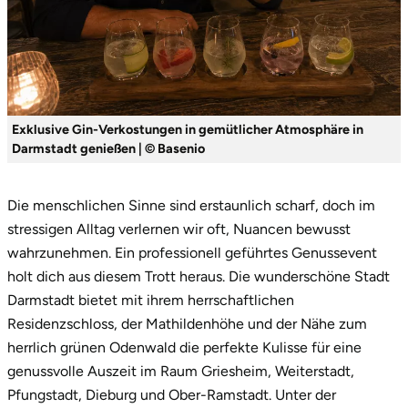
Tegernsee
Teltow-Fläming
Exklusive Gin-Verkostungen in gemütlicher Atmosphäre in
Trier
Darmstadt genießen | © Basenio
Uckermark
Die menschlichen Sinne sind erstaunlich scharf, doch im
Uelzen
stressigen Alltag verlernen wir oft, Nuancen bewusst
wahrzunehmen. Ein professionell geführtes Genussevent
Ulm
holt dich aus diesem Trott heraus. Die wunderschöne Stadt
Darmstadt bietet mit ihrem herrschaftlichen
Usedom
Residenzschloss, der Mathildenhöhe und der Nähe zum
herrlich grünen Odenwald die perfekte Kulisse für eine
Viersen
genussvolle Auszeit im Raum Griesheim, Weiterstadt,
Pfungstadt, Dieburg und Ober-Ramstadt. Unter der
Villingen Schwenningen