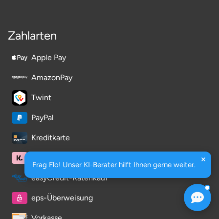
Zahlarten
Apple Pay
AmazonPay
Twint
PayPal
Kreditkarte
Klarna
Frag Flo! Unser KI-Berater hilft Ihnen gerne weiter.
easyCredit-Ratenkauf
eps-Überweisung
Vorkasse