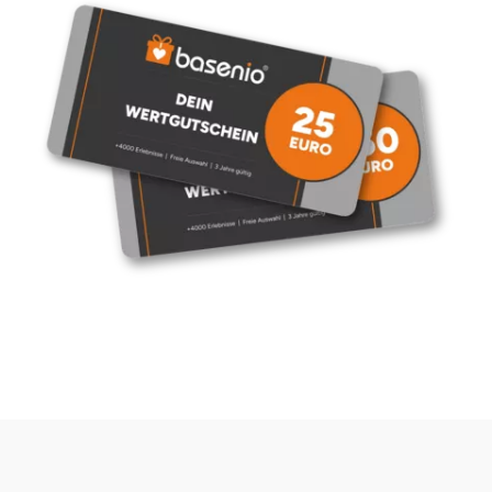
Halle
Hamburg
Hanau
Hannover
Haßfurt
Heidelberg
Heidenheim
Heilbronn
Heldburg