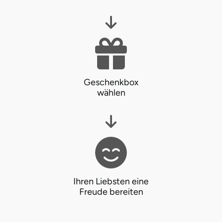
Mettingen
Moers
Märkisch-Oderland
Mönchengladbach
Geschenkbox
wählen
München
Münster
Nagold
Neckarsulm
Ihren Liebsten eine
Freude bereiten
Nesselwang