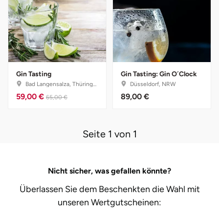
Düsseldorf
Erfurt
Erlangen
Gin Tasting
Gin Tasting: Gin O´Clock
Essen
Bad Langensalza, Thüringen
Düsseldorf, NRW
59,00 €
89,00 €
65,00 €
Flensburg
Frankfurt am Main
Seite 1 von 1
Freiberg
Nicht sicher, was gefallen könnte?
Freiburg
Überlassen Sie dem Beschenkten die Wahl mit
unseren
Wertgutscheinen:
Fulda