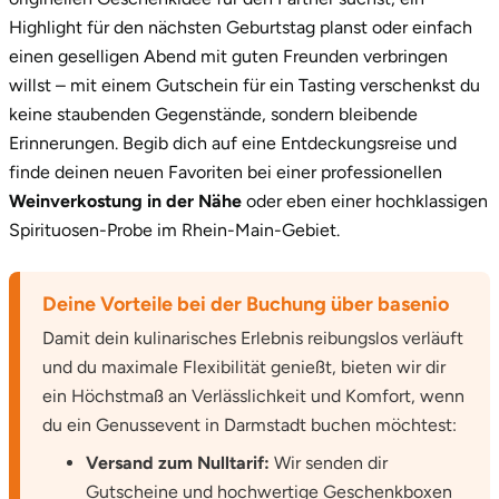
Highlight für den nächsten Geburtstag planst oder einfach
Potsdam-Mittelmark
einen geselligen Abend mit guten Freunden verbringen
Prignitz
willst – mit einem Gutschein für ein Tasting verschenkst du
keine staubenden Gegenstände, sondern bleibende
Regensburg
Erinnerungen. Begib dich auf eine Entdeckungsreise und
finde deinen neuen Favoriten bei einer professionellen
Rendsburg Eckernförde
Weinverkostung in der Nähe
oder eben einer hochklassigen
Spirituosen-Probe im Rhein-Main-Gebiet.
Rheine
Deine Vorteile bei der Buchung über basenio
Rodgau
Damit dein kulinarisches Erlebnis reibungslos verläuft
Rostock
und du maximale Flexibilität genießt, bieten wir dir
ein Höchstmaß an Verlässlichkeit und Komfort, wenn
Rottweil
du ein Genussevent in Darmstadt buchen möchtest:
Versand zum Nulltarif:
Wir senden dir
Rügen
Gutscheine und hochwertige Geschenkboxen