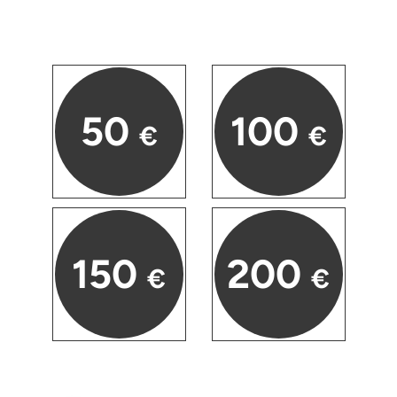
Fürstenfeldbruck
Fürth
Geiselwind
50
100
€
€
Gelnhausen
Gera
Gersfeld
150
200
€
€
Gotha
Göppingen
Görlitz