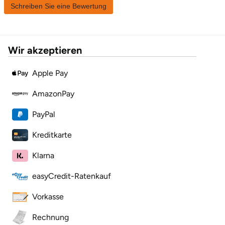
Düsseldorf
Schreiben Sie eine Bewertung
Erfurt
Wir akzeptieren
Erlangen
Apple Pay
Essen
AmazonPay
Flensburg
PayPal
Frankfurt am Main
Kreditkarte
Klarna
Freiberg
easyCredit-Ratenkauf
Freiburg
Vorkasse
Fulda
Rechnung