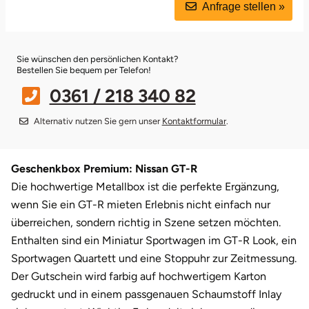
Anfrage stellen »
Leipzig
Schwäbische Alb
Bitterfeld
Oberhausen, Nordrhein-Westfalen
Freiburg
Leipzig
Mühlhausen
Freundin
Schwester
Sie wünschen den persönlichen Kontakt?
Mannheim
Blieskastel
Rostock
Gotha
Masserberg
Nürnberg
Mama
Tante
Bestellen Sie bequem per Telefon!
0361 / 218 340 82
Mühlhausen
Bochum
Rottenburg am Neckar (Baden-Württemberg)
Hamburg
Meiningen
Paderborn
Papa
Alternativ nutzen Sie gern unser
Kontaktformular
.
München
Bonn
Schweinfurt (Bayern)
Hannover
Merseburg
Siebeldingen bei Ludwigshafen am Rhein
Schwester
Rosenheim
Bostalsee
Sundern (NRW)
Jena
Naumburg (Saale)
Stuttgart
Sohn
Geschenkbox Premium: Nissan GT-R
Die hochwertige Metallbox ist die perfekte Ergänzung,
Wuppertal
Brandenburg an der Havel
Wiesbaden
Köln
Nordhausen
Würzburg
Tochter
wenn Sie ein GT-R mieten Erlebnis nicht einfach nur
überreichen, sondern richtig in Szene setzen möchten.
Zwickau
Braunschweig
Meißen
Querfurt
Zwickau
Enthalten sind ein Miniatur Sportwagen im GT-R Look, ein
Sportwagen Quartett und eine Stoppuhr zur Zeitmessung.
Bremen
Mengen
Römhild
Der Gutschein wird farbig auf hochwertigem Karton
gedruckt und in einem passgenauen Schaumstoff Inlay
Bremervörde
München
Saalfeld