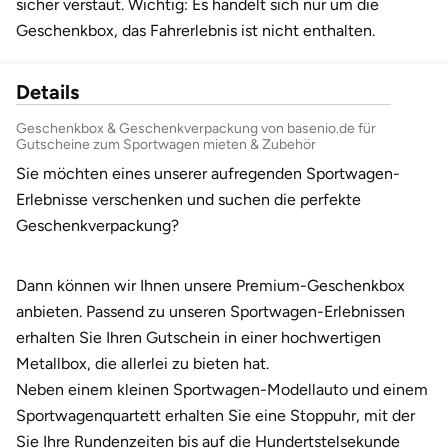
sicher verstaut. Wichtig: Es handelt sich nur um die
Geschenkbox, das Fahrerlebnis ist nicht enthalten.
Bruchköbel
Münster
Sangerhausen
Details
Bruchsal
Nürnberg
Sonneberg
Geschenkbox & Geschenkverpackung von basenio.de für
Gutscheine zum Sportwagen mieten & Zubehör
Burghausen
Oberlausitz
Suhl
Sie möchten eines unserer aufregenden Sportwagen-
Calw
Pirna
Unterwellenborn
Erlebnisse verschenken und suchen die perfekte
Geschenkverpackung?
Chemnitz
Riesa
Weimar
Dann können wir Ihnen unsere Premium-Geschenkbox
Cloppenburg
Ruhrgebiet
Weißenfels
anbieten. Passend zu unseren Sportwagen-Erlebnissen
erhalten Sie Ihren Gutschein in einer hochwertigen
Coburg
Strausberg (Berlin/Brandenburg)
Witterda
Metallbox, die allerlei zu bieten hat.
Neben einem kleinen Sportwagen-Modellauto und einem
Cottbus
Sömmerda
Sportwagenquartett erhalten Sie eine Stoppuhr, mit der
Sie Ihre Rundenzeiten bis auf die Hundertstelsekunde