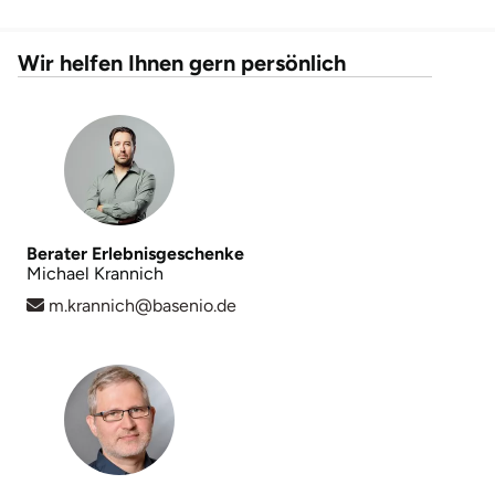
Fürstenfeldbruck
Wir helfen Ihnen gern persönlich
Fürth
Geiselwind
Gelnhausen
Gera
Berater Erlebnisgeschenke
Michael Krannich
Gersfeld
m.krannich@basenio.de
Gotha
Göppingen
Görlitz