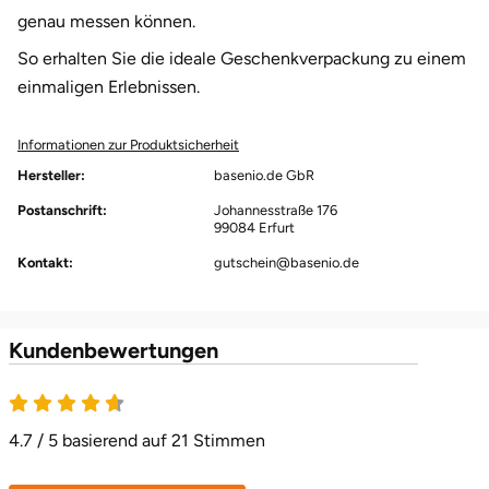
Darmstadt
Weimar
genau messen können.
So erhalten Sie die ideale Geschenkverpackung zu einem
Deggendorf
sächsische Schweiz
einmaligen Erlebnissen.
Dessau
Informationen zur Produktsicherheit
Dietzenbach
Hersteller:
basenio.de GbR
Postanschrift:
Johannesstraße 176
Dingolfing
99084 Erfurt
Kontakt:
gutschein@basenio.de
Dorsten
Dortmund
Kundenbewertungen
4.7 von 5
Dresden
4.7 / 5 basierend auf 21 Stimmen
Duisburg