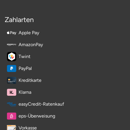
Landkreis Rostock
Zahlarten
Landshut
Apple Pay
Langenselbold
AmazonPay
Leipzig
Twint
PayPal
Leutkirch
Kreditkarte
Ludwigslust-Parchim
Klarna
Löbau
easyCredit-Ratenkauf
Lübeck
eps-Überweisung
Vorkasse
Lüchow-Dannenberg