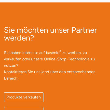
Neumünster
Nidda
Sie möchten unser Partner
Nordwestmecklenburg
werden?
Nürnberg
®
Oberhavel
Sie haben Interesse auf basenio
zu werben, zu
verkaufen oder unsere Online-Shop-Technologie zu
Odenwald
nutzen?
Kontaktieren Sie uns jetzt über den entsprechenden
Oder-Spree
Bereich:
Oldenburg
Produkte verkaufen
Osnabrück