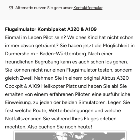
Darmstadt
Weimar
Alternativ nutzen Sie gern unser
Kontaktformular
.
Deggendorf
sächsische Schweiz
Flugsimulator Kombipaket A320 & A109
Dessau
Einmal im Leben Pilot sein? Welches Kind hat nicht schon
immer davon geträumt? Sie haben jetzt die Möglichkeit in
Dietzenbach
Durmersheim - Baden-Württemberg. Nach einer
freundlichen Begrüßung kann es auch schon los gehen.
Dingolfing
Sie können nicht nur einen Flugsimulator testen, sondern
gleich Zwei! Nehmen Sie in einem original Airbus A320
Dorsten
Cockpit & A109 Helikopter Platz und heben Sie ab! Sie
erhalten von einem erfahrenen Piloten eine ausführliche
Dortmund
Einweisung, zu jeden der beiden Simulatoren. Legen Sie
fest welche Route, Wetterbedingungen und welche
Dresden
Notfallszenarien Sie während Ihres Fluges erleben
möchten. Also buchen Sie noch heute!
Duisburg