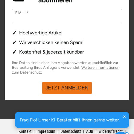
abonnieren
Stade
E-Mail
Steinburg
Hochwertige Artikel
Stendal
Wir verschicken keinen Spam!
Kostenfrei & jederzeit kündbar
Stettiner Haff
Ihre Daten sind sicher. Ihre Angaben werden ausschließlich zur
Bearbeitung Ihres Anliegens verwendet.
Weitere Informationen
Stormarn
öffnet in neuem Fenster
zum Datenschutz
Straubing
JETZT ANMELDEN
Stuttgart
Sulz am Neckar
Frag Flo! Unser KI-Berater hilft Ihnen gerne weiter.
basenio.de
|
Johannesstraße 176
,
99084
Erfurt
Kontakt
Impressum
Datenschutz
AGB
Widerrufsrecht
Tannheimer Tal