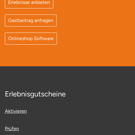
Erlebnisse anbieten
Ostholstein
Gastbeitrag anfragen
Ostprignitz-Ruppin
Oy-Mittelberg
Onlineshop Software
Passau
Pforzheim
Pinneberg
Erlebnisgutscheine
Pirna
Aktivieren
Plön
Potsdam
Prüfen