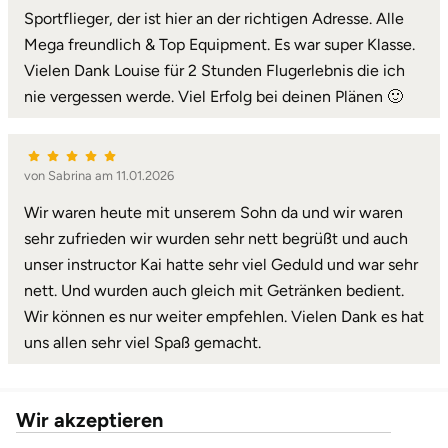
Sportflieger, der ist hier an der richtigen Adresse. Alle
Landkreis Rostock
Mega freundlich & Top Equipment. Es war super Klasse.
Vielen Dank Louise für 2 Stunden Flugerlebnis die ich
Landshut
nie vergessen werde. Viel Erfolg bei deinen Plänen 🙂
Langenselbold
von Sabrina am 11.01.2026
Leipzig
Wir waren heute mit unserem Sohn da und wir waren
sehr zufrieden wir wurden sehr nett begrüßt und auch
Leutkirch
unser instructor Kai hatte sehr viel Geduld und war sehr
nett. Und wurden auch gleich mit Getränken bedient.
Ludwigslust-Parchim
Wir können es nur weiter empfehlen. Vielen Dank es hat
uns allen sehr viel Spaß gemacht.
Löbau
Lübeck
Wir akzeptieren
Lüchow-Dannenberg