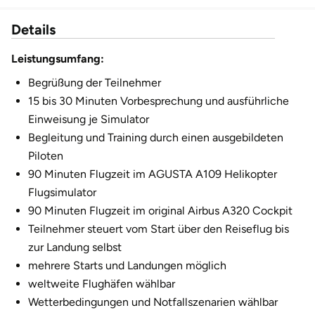
Fürstenfeldbruck
Details
Fürth
Leistungsumfang:
Begrüßung der Teilnehmer
Geiselwind
15 bis 30 Minuten Vorbesprechung und ausführliche
Gelnhausen
Einweisung je Simulator
Begleitung und Training durch einen ausgebildeten
Gera
Piloten
90 Minuten Flugzeit im AGUSTA A109 Helikopter
Gersfeld
Flugsimulator
90 Minuten Flugzeit im original Airbus A320 Cockpit
Gotha
Teilnehmer steuert vom Start über den Reiseflug bis
zur Landung selbst
Göppingen
mehrere Starts und Landungen möglich
weltweite Flughäfen wählbar
Görlitz
Wetterbedingungen und Notfallszenarien wählbar