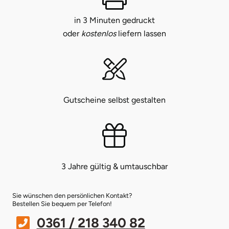
in 3 Minuten gedruckt
Bruchköbel
Münster
Sangerhausen
oder
kostenlos
liefern lassen
Bruchsal
Nürnberg
Sonneberg
Burghausen
Oberlausitz
Suhl
Gutscheine selbst gestalten
Calw
Pirna
Unterwellenborn
Chemnitz
Riesa
Weimar
Cloppenburg
Ruhrgebiet
Weißenfels
3 Jahre gültig & umtauschbar
Coburg
Strausberg (Berlin/Brandenburg)
Witterda
Sie wünschen den persönlichen Kontakt?
Bestellen Sie bequem per Telefon!
Cottbus
Sömmerda
0361 / 218 340 82