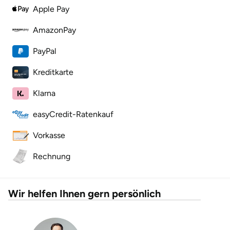
Apple Pay
Lüneburg
AmazonPay
PayPal
Magdeburg
Kreditkarte
Main-Kinzig-Kreis
Klarna
Mainz
easyCredit-Ratenkauf
Mannheim
Vorkasse
Mecklenburgische Seenplatte
Rechnung
Meiningen
Wir helfen Ihnen gern persönlich
Merzig