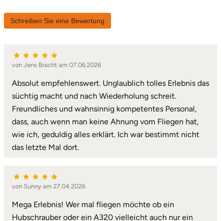
Karlsruhe
Schreiben Sie eine Bewertung
Kassel
von Jens Bracht am 07.06.2026
Kempten
Absolut empfehlenswert. Unglaublich tolles Erlebnis das
Kerken
süchtig macht und nach Wiederholung schreit.
Freundliches und wahnsinnig kompetentes Personal,
Kiel
dass, auch wenn man keine Ahnung vom Fliegen hat,
wie ich, geduldig alles erklärt. Ich war bestimmt nicht
Koblenz
das letzte Mal dort.
Kronach
von Sunny am 27.04.2026
Kulmbach
Mega Erlebnis! Wer mal fliegen möchte ob ein
Hubschrauber oder ein A320 vielleicht auch nur ein
Köln