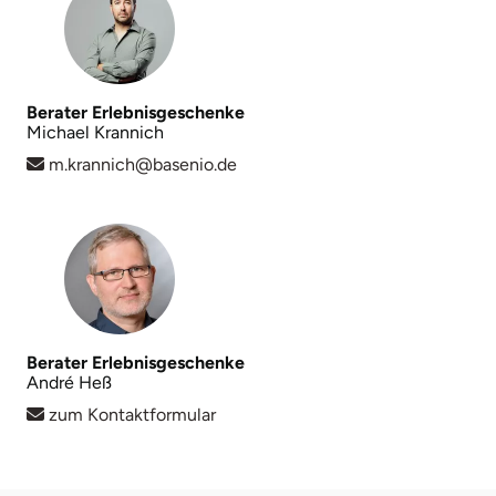
Mettingen
Moers
Berater Erlebnisgeschenke
Märkisch-Oderland
Michael Krannich
m.krannich@basenio.de
Mönchengladbach
München
Münster
Nagold
Berater Erlebnisgeschenke
André Heß
Neckarsulm
zum Kontaktformular
Nesselwang