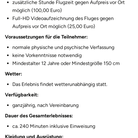
zusätzliche Stunde Flugzeit gegen Aufpreis vor Ort
Halle
möglich (100,00 Euro)
Full-HD Videoaufzeichnung des Fluges gegen
Hamburg
Aufpreis vor Ort möglich (25,00 Euro)
Voraussetzungen für die Teilnehmer:
Hanau
normale physische und psychische Verfassung
Hannover
keine Vorkenntnisse notwendig
Mindestalter 12 Jahre oder Mindestgröße 150 cm
Haßfurt
Wetter:
Das Erlebnis findet wetterunabhängig statt.
Heidelberg
Verfügbarkeit:
Heidenheim
ganzjährig, nach Vereinbarung
Dauer des Gesamterlebnisses:
Heilbronn
ca. 240 Minuten inklusive Einweisung
Heldburg
Kleidung und Ausrüstung: