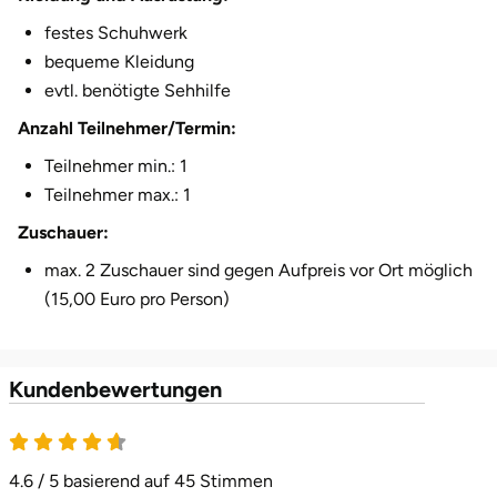
festes Schuhwerk
Herzogenaurach
bequeme Kleidung
Herzogtum Lauenburg
evtl. benötigte Sehhilfe
Anzahl Teilnehmer/Termin:
Homburg
Teilnehmer min.: 1
Teilnehmer max.: 1
Horb am Neckar
Zuschauer:
Ibbenbüren
max. 2 Zuschauer sind gegen Aufpreis vor Ort möglich
(15,00 Euro pro Person)
Ingolstadt
Jena
Kundenbewertungen
Jerichower Land
4.6 von 5
4.6 / 5 basierend auf 45 Stimmen
Kamp-Lintfort