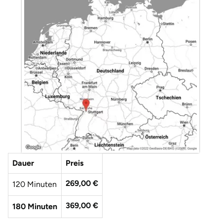
Düsseldorf
Erfurt
Erlangen
Essen
Flensburg
Frankfurt am Main
Freiberg
Dauer
Preis
Freiburg
269,00 €
120 Minuten
Fulda
369,00 €
180 Minuten