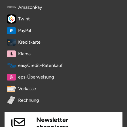
AmazonPay
Saarbrücken
Twint
Salzgitter
PayPal
Schongau
Kreditkarte
Schwabach
Klarna
easyCredit-Ratenkauf
Schweinfurt
eps-Überweisung
Schwerin
Vorkasse
Segeberg
Rechnung
Seligenstadt
Newsletter
Speyer