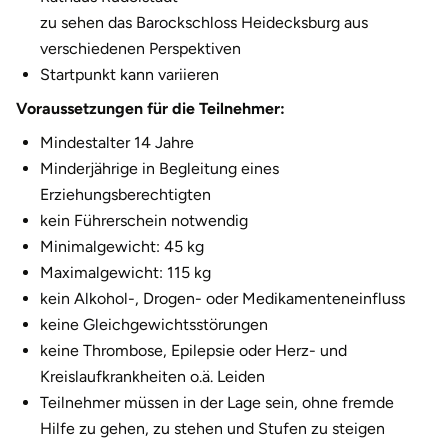
Fürstenfeldbruck
zu sehen das Barockschloss Heidecksburg aus
verschiedenen Perspektiven
Fürth
Startpunkt kann variieren
Voraussetzungen für die Teilnehmer:
Geiselwind
Mindestalter 14 Jahre
Gelnhausen
Minderjährige in Begleitung eines
Erziehungsberechtigten
Gera
kein Führerschein notwendig
Minimalgewicht: 45 kg
Gersfeld
Maximalgewicht: 115 kg
kein Alkohol-, Drogen- oder Medikamenteneinfluss
Gotha
keine Gleichgewichtsstörungen
keine Thrombose, Epilepsie oder Herz- und
Göppingen
Kreislaufkrankheiten o.ä. Leiden
Teilnehmer müssen in der Lage sein, ohne fremde
Görlitz
Hilfe zu gehen, zu stehen und Stufen zu steigen