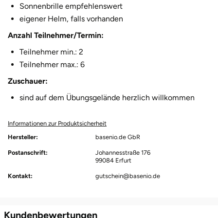
Sonnenbrille empfehlenswert
Herzogenaurach
eigener Helm, falls vorhanden
Anzahl Teilnehmer/Termin:
Herzogtum Lauenburg
Teilnehmer min.: 2
Homburg
Teilnehmer max.: 6
Zuschauer:
Horb am Neckar
sind auf dem Übungsgelände herzlich willkommen
Ibbenbüren
Informationen zur Produktsicherheit
Ingolstadt
Hersteller:
basenio.de GbR
Postanschrift:
Johannesstraße 176
99084 Erfurt
Jena
Kontakt:
gutschein@basenio.de
Jerichower Land
Kamp-Lintfort
Kundenbewertungen