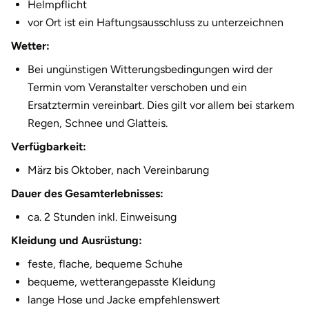
Helmpflicht
Halle
vor Ort ist ein Haftungsausschluss zu unterzeichnen
Wetter:
Hamburg
Bei ungünstigen Witterungsbedingungen wird der
Hanau
Termin vom Veranstalter verschoben und ein
Ersatztermin vereinbart. Dies gilt vor allem bei starkem
Hannover
Regen, Schnee und Glatteis.
Verfügbarkeit:
Haßfurt
März bis Oktober, nach Vereinbarung
Heidelberg
Dauer des Gesamterlebnisses:
ca. 2 Stunden inkl. Einweisung
Heidenheim
Kleidung und Ausrüstung:
Heilbronn
feste, flache, bequeme Schuhe
bequeme, wetterangepasste Kleidung
Heldburg
lange Hose und Jacke empfehlenswert