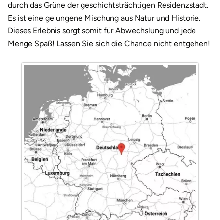
Darmstadt
Weimar
durch das Grüne der geschichtsträchtigen Residenzstadt.
Es ist eine gelungene Mischung aus Natur und Historie.
Deggendorf
sächsische Schweiz
Dieses Erlebnis sorgt somit für Abwechslung und jede
Menge Spaß! Lassen Sie sich die Chance nicht entgehen!
Dessau
Dietzenbach
Dingolfing
Dorsten
Dortmund
Dresden
Duisburg