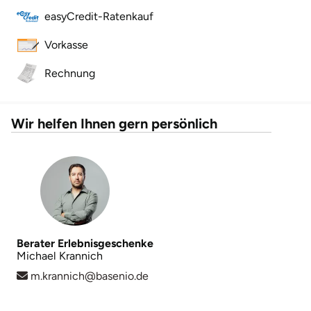
easyCredit-Ratenkauf
Landkreis Rostock
Vorkasse
Landshut
Rechnung
Langenselbold
Wir helfen Ihnen gern persönlich
Leipzig
Leutkirch
Ludwigslust-Parchim
Löbau
Berater Erlebnisgeschenke
Michael Krannich
Lübeck
m.krannich@basenio.de
Lüchow-Dannenberg