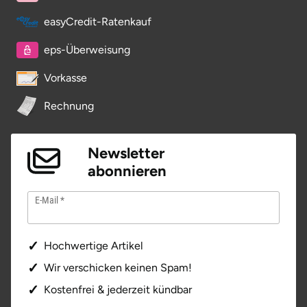
Potsdam-Mittelmark
easyCredit-Ratenkauf
eps-Überweisung
Prignitz
Vorkasse
Regensburg
Rechnung
Rendsburg Eckernförde
Newsletter
Rheine
abonnieren
Rodgau
E-Mail
Rostock
Hochwertige Artikel
Rottweil
Wir verschicken keinen Spam!
Kostenfrei & jederzeit kündbar
Rügen