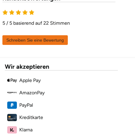
5 von 5
Karlsruhe
5 / 5 basierend auf 22 Stimmen
Kassel
Schreiben Sie eine Bewertung
Kempten
Kerken
Wir akzeptieren
Kiel
Apple Pay
Koblenz
AmazonPay
Kronach
PayPal
Kreditkarte
Kulmbach
Klarna
Köln