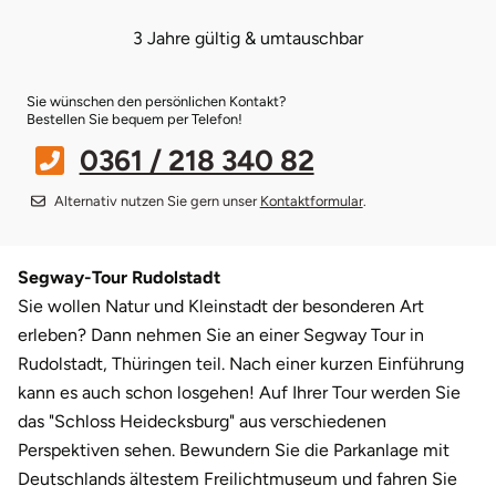
3 Jahre gültig & umtauschbar
Bruchköbel
Münster
Sangerhausen
Sie wünschen den persönlichen Kontakt?
Bruchsal
Nürnberg
Sonneberg
Bestellen Sie bequem per Telefon!
0361 / 218 340 82
Burghausen
Oberlausitz
Suhl
Alternativ nutzen Sie gern unser
Kontaktformular
.
Calw
Pirna
Unterwellenborn
Chemnitz
Riesa
Weimar
Segway-Tour Rudolstadt
Sie wollen Natur und Kleinstadt der besonderen Art
Cloppenburg
Ruhrgebiet
Weißenfels
erleben? Dann nehmen Sie an einer Segway Tour in
Rudolstadt, Thüringen teil. Nach einer kurzen Einführung
Coburg
Strausberg (Berlin/Brandenburg)
Witterda
kann es auch schon losgehen! Auf Ihrer Tour werden Sie
das "Schloss Heidecksburg" aus verschiedenen
Cottbus
Sömmerda
Perspektiven sehen. Bewundern Sie die Parkanlage mit
Deutschlands ältestem Freilichtmuseum und fahren Sie