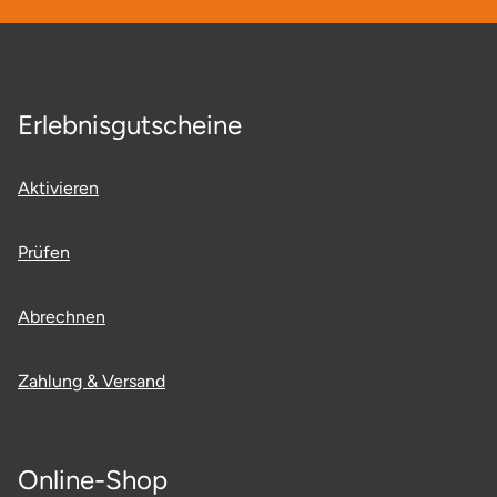
Neumünster
Nidda
Erlebnisgutscheine
Nordwestmecklenburg
Nürnberg
Aktivieren
Oberhavel
Prüfen
Odenwald
Abrechnen
Oder-Spree
Zahlung & Versand
Oldenburg
Osnabrück
Online-Shop