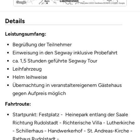
Düsseldorf
Erfurt
Details
Leistungsumfang
:
Erlangen
Begrüßung der Teilnehmer
Essen
Einweisung in den Segway inklusive Probefahrt
ca. 1,5 Stunden geführte Segway Tour
Flensburg
Leihfahrzeug
Helm leihweise
Frankfurt am Main
Übernachtung in veranstaltereigenem Gästehaus
gegen Aufpreis möglich
Freiberg
Fahrtroute:
Freiburg
Startpunkt: Festplatz - Heinepark entlang der Saale
Richtung Rudolstadt - Richterische Villa - Lutherkirche
Fulda
- Schillerhaus - Handwerkerhof - St. Andreas-Kirche -
Rathaus Rudolstadt -