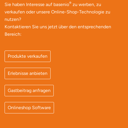
Mettingen
®
Sie haben Interesse auf basenio
zu werben, zu
verkaufen oder unsere Online-Shop-Technologie zu
Moers
nutzen?
Kontaktieren Sie uns jetzt über den entsprechenden
Märkisch-Oderland
Bereich:
Mönchengladbach
Produkte verkaufen
München
Erlebnisse anbieten
Münster
Nagold
Gastbeitrag anfragen
Neckarsulm
Onlineshop Software
Nesselwang