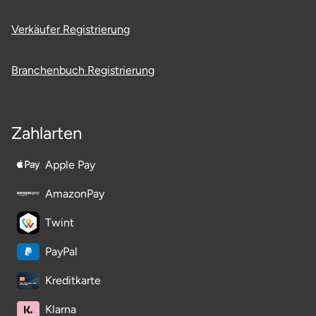
Ostholstein
Verkäufer Registrierung
Ostprignitz-Ruppin
Branchenbuch Registrierung
Oy-Mittelberg
Passau
Zahlarten
Pforzheim
Apple Pay
Pinneberg
AmazonPay
Twint
Pirna
PayPal
Plön
Kreditkarte
Potsdam
Klarna