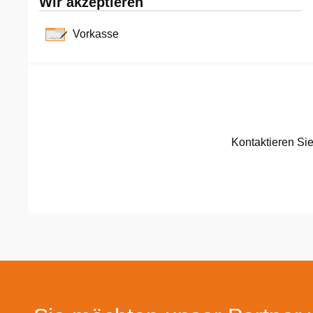
Wir akzeptieren
Fulda
Vorkasse
Fürstenfeldbruck
Fürth
Geiselwind
Kontaktieren Si
Gelnhausen
Gera
Gersfeld
Gotha
Göppingen