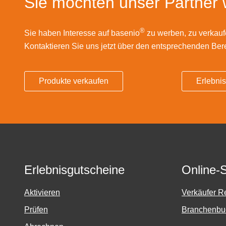
Sie möchten unser Partner
Görlitz
®
Sie haben Interesse auf basenio
zu werben, zu verkauf
Halle
Kontaktieren Sie uns jetzt über den entsprechenden Ber
Hamburg
Produkte verkaufen
Erlebni
Hanau
Hannover
Haßfurt
Heidelberg
Erlebnisgutscheine
Online-
Heidenheim
Aktivieren
Verkäufer Re
Prüfen
Branchenbuc
Heilbronn