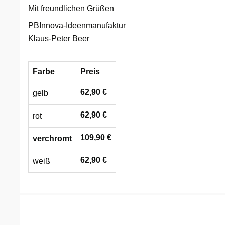
Mit freundlichen Grüßen
Darmstadt
Weimar
PBInnova-Ideenmanufaktur
Klaus-Peter Beer
Deggendorf
sächsische Schweiz
Dessau
Farbe
Preis
62,90 €
gelb
Dietzenbach
62,90 €
rot
Dingolfing
109,90 €
verchromt
Dorsten
62,90 €
weiß
Dortmund
Dresden
Duisburg