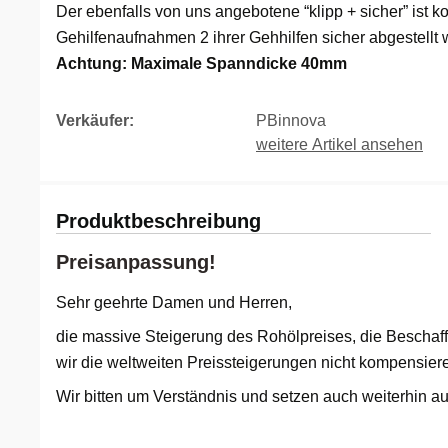
Der ebenfalls von uns angebotene “klipp + sicher” ist ko
Bremervörde
München
Saalfeld
Gehilfenaufnahmen 2 ihrer Gehhilfen sicher abgestellt
Achtung: Maximale Spanndicke 40mm
Bruchköbel
Münster
Sangerhausen
Verkäufer:
PBinnova
Bruchsal
Nürnberg
Sonneberg
Burghausen
Oberlausitz
Suhl
Produktbeschreibung
Calw
Pirna
Unterwellenborn
Preisanpassung!
Chemnitz
Riesa
Weimar
Sehr geehrte Damen und Herren,
Cloppenburg
Ruhrgebiet
Weißenfels
die massive Steigerung des Rohölpreises, die Beschaf
wir die weltweiten Preissteigerungen nicht kompensie
Coburg
Strausberg (Berlin/Brandenburg)
Witterda
Wir bitten um Verständnis und setzen auch weiterhin a
Cottbus
Sömmerda