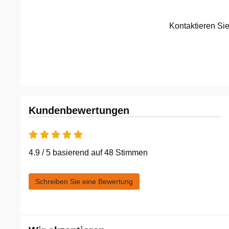
Düsseldorf
Kontaktieren Si
Erfurt
Erlangen
Essen
Kundenbewertungen
Flensburg
4.9 / 5 basierend auf 48 Stimmen
Frankfurt am Main
Freiberg
Schreiben Sie eine Bewertung
Freiburg