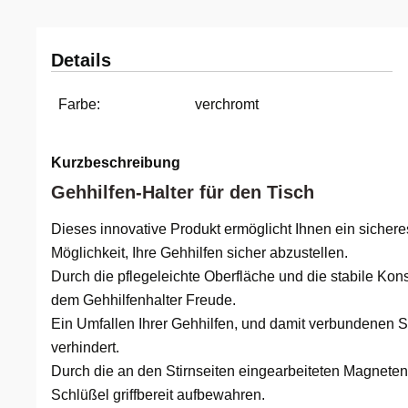
Koblenz
Sächsische Schweiz
Berlin
Nürnberg (Bayern)
Freiberg
Köln
Leipzig
Freund
Patenkind
Leipzig
Schwäbische Alb
Bitterfeld
Oberhausen, Nordrhein-Westfalen
Freiburg
Leipzig
Mühlhausen
Freundin
Schwester
Details
Mannheim
Blieskastel
Rostock
Gotha
Masserberg
Nürnberg
Mama
Tante
Farbe:
verchromt
Mühlhausen
Bochum
Rottenburg am Neckar (Baden-Württemberg)
Hamburg
Meiningen
Paderborn
Papa
Kurzbeschreibung
Gehhilfen-Halter für den Tisch
München
Bonn
Schweinfurt (Bayern)
Hannover
Merseburg
Siebeldingen bei Ludwigshafen am Rhein
Schwester
Dieses innovative Produkt ermöglicht Ihnen ein sichere
Rosenheim
Bostalsee
Sundern (NRW)
Jena
Naumburg (Saale)
Stuttgart
Sohn
Möglichkeit, Ihre Gehhilfen sicher abzustellen.
Durch die pflegeleichte Oberfläche und die stabile Kons
Wuppertal
Brandenburg an der Havel
Wiesbaden
Köln
Nordhausen
Würzburg
Tochter
dem Gehhilfenhalter Freude.
Ein Umfallen Ihrer Gehhilfen, und damit verbundenen S
Zwickau
Braunschweig
Meißen
Querfurt
Zwickau
verhindert.
Durch die an den Stirnseiten eingearbeiteten Magneten
Bremen
Mengen
Römhild
Schlüßel griffbereit aufbewahren.