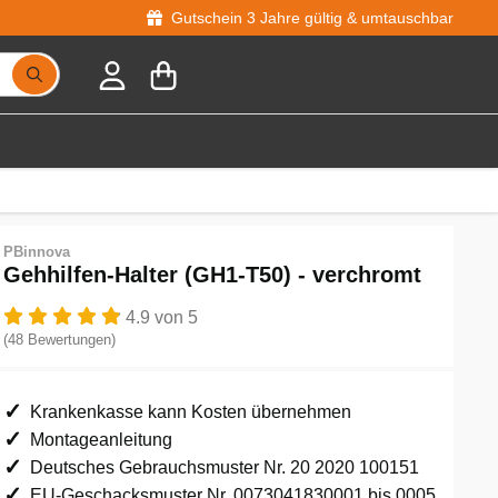
Gutschein 3 Jahre gültig & umtauschbar
PBinnova
Gehhilfen-Halter (GH1-T50) - verchromt
4.9 von 5
(48 Bewertungen)
Krankenkasse kann Kosten übernehmen
Montageanleitung
Deutsches Gebrauchsmuster Nr. 20 2020 100151
EU-Geschacksmuster Nr. 0073041830001 bis 0005