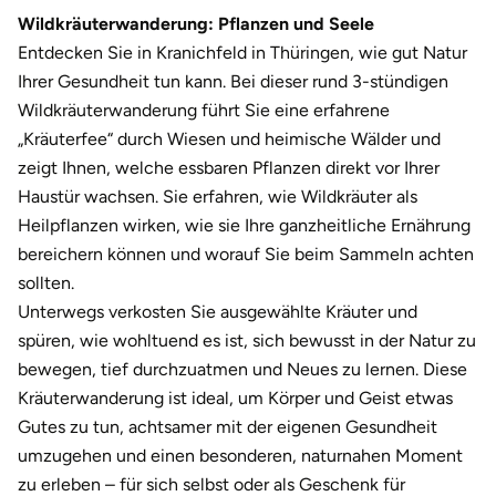
Darmstadt
Weimar
Wildkräuterwanderung: Pflanzen und Seele
Entdecken Sie in Kranichfeld in Thüringen, wie gut Natur
Deggendorf
sächsische Schweiz
Ihrer Gesundheit tun kann. Bei dieser rund 3-stündigen
Wildkräuterwanderung führt Sie eine erfahrene
Dessau
„Kräuterfee“ durch Wiesen und heimische Wälder und
zeigt Ihnen, welche essbaren Pflanzen direkt vor Ihrer
Dietzenbach
Haustür wachsen. Sie erfahren, wie Wildkräuter als
Heilpflanzen wirken, wie sie Ihre ganzheitliche Ernährung
Dingolfing
bereichern können und worauf Sie beim Sammeln achten
sollten.
Dorsten
Unterwegs verkosten Sie ausgewählte Kräuter und
Dortmund
spüren, wie wohltuend es ist, sich bewusst in der Natur zu
bewegen, tief durchzuatmen und Neues zu lernen. Diese
Dresden
Kräuterwanderung ist ideal, um Körper und Geist etwas
Gutes zu tun, achtsamer mit der eigenen Gesundheit
Duisburg
umzugehen und einen besonderen, naturnahen Moment
zu erleben – für sich selbst oder als Geschenk für