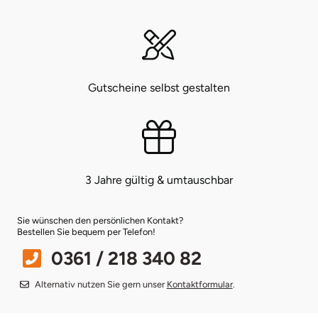
Bruchköbel
Münster
Sangerhausen
Bruchsal
Nürnberg
Sonneberg
Gutscheine selbst gestalten
Burghausen
Oberlausitz
Suhl
Calw
Pirna
Unterwellenborn
Chemnitz
Riesa
Weimar
3 Jahre gültig & umtauschbar
Cloppenburg
Ruhrgebiet
Weißenfels
Sie wünschen den persönlichen Kontakt?
Bestellen Sie bequem per Telefon!
Coburg
Strausberg (Berlin/Brandenburg)
Witterda
0361 / 218 340 82
Cottbus
Sömmerda
Alternativ nutzen Sie gern unser
Kontaktformular
.