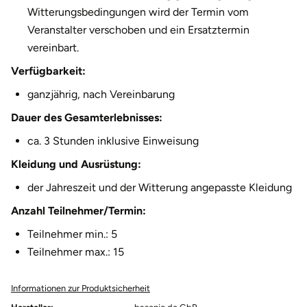
Witterungsbedingungen wird der Termin vom
Halle
Veranstalter verschoben und ein Ersatztermin
vereinbart.
Hamburg
Verfügbarkeit:
Hanau
ganzjährig, nach Vereinbarung
Dauer des Gesamterlebnisses:
Hannover
ca. 3 Stunden inklusive Einweisung
Haßfurt
Kleidung und Ausrüstung:
der Jahreszeit und der Witterung angepasste Kleidung
Heidelberg
Anzahl Teilnehmer/Termin:
Heidenheim
Teilnehmer min.: 5
Teilnehmer max.: 15
Heilbronn
Informationen zur Produktsicherheit
Heldburg