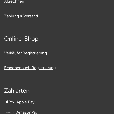
Abrechnen
Neumünster
Zahlung & Versand
Nidda
Nordwestmecklenburg
Online-Shop
Nürnberg
Verkäufer Registrierung
Oberhavel
Odenwald
Branchenbuch Registrierung
Oder-Spree
Zahlarten
Oldenburg
Apple Pay
Osnabrück
AmazonPay