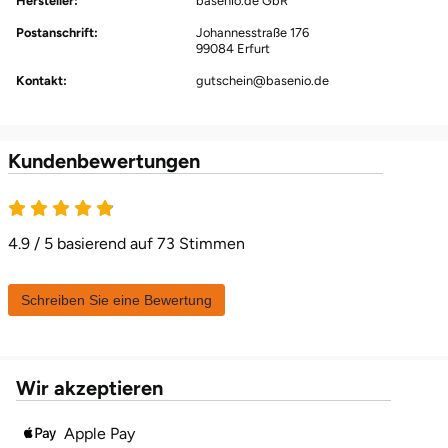
Hersteller:
basenio.de GbR
Herzogenaurach
Postanschrift:
Johannesstraße 176
99084 Erfurt
Herzogtum Lauenburg
Kontakt:
gutschein@basenio.de
Homburg
Kundenbewertungen
Horb am Neckar
Ibbenbüren
4.9 / 5 basierend auf 73 Stimmen
Ingolstadt
Schreiben Sie eine Bewertung
Jena
Jerichower Land
Wir akzeptieren
Apple Pay
Kamp-Lintfort