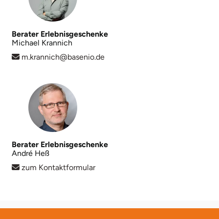
Landkreis Rostock
Berater Erlebnisgeschenke
Michael Krannich
Landshut
m.krannich@basenio.de
Langenselbold
Leipzig
Leutkirch
Berater Erlebnisgeschenke
Ludwigslust-Parchim
André Heß
zum Kontaktformular
Löbau
Lübeck
Lüchow-Dannenberg