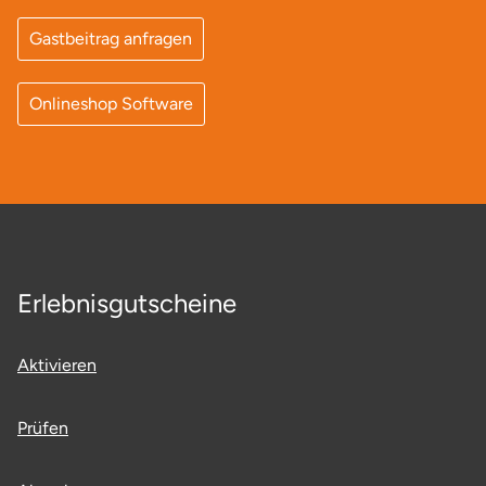
Mettingen
Gastbeitrag anfragen
Moers
Onlineshop Software
Märkisch-Oderland
Mönchengladbach
München
Münster
Erlebnisgutscheine
Nagold
Aktivieren
Neckarsulm
Prüfen
Nesselwang