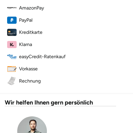
AmazonPay
Karlsruhe
PayPal
Kassel
Kreditkarte
Kempten
Klarna
Kerken
easyCredit-Ratenkauf
Vorkasse
Kiel
Rechnung
Koblenz
Kronach
Wir helfen Ihnen gern persönlich
Kulmbach
Köln