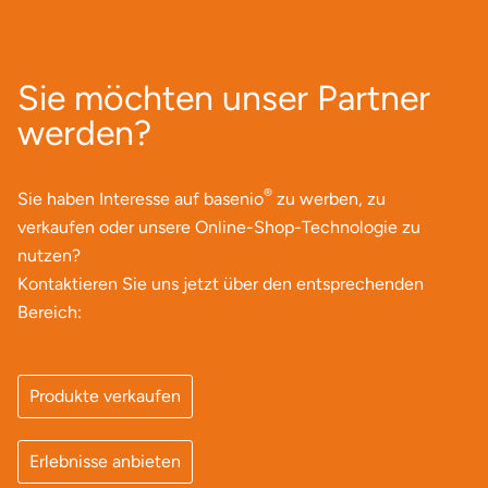
Lüneburg
Sie möchten unser Partner
Magdeburg
werden?
Main-Kinzig-Kreis
®
Sie haben Interesse auf basenio
zu werben, zu
Mainz
verkaufen oder unsere Online-Shop-Technologie zu
nutzen?
Mannheim
Kontaktieren Sie uns jetzt über den entsprechenden
Bereich:
Mecklenburgische Seenplatte
Meiningen
Produkte verkaufen
Merzig
Erlebnisse anbieten