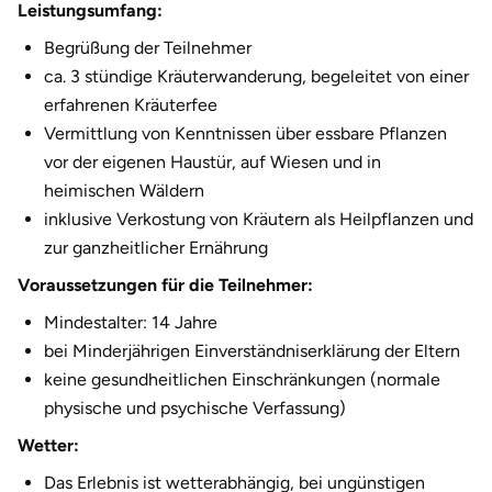
Leistungsumfang:
Fürstenfeldbruck
Begrüßung der Teilnehmer
Fürth
ca. 3 stündige Kräuterwanderung, begeleitet von einer
erfahrenen Kräuterfee
Geiselwind
Vermittlung von Kenntnissen über essbare Pflanzen
vor der eigenen Haustür, auf Wiesen und in
Gelnhausen
heimischen Wäldern
inklusive Verkostung von Kräutern als Heilpflanzen und
Gera
zur ganzheitlicher Ernährung
Voraussetzungen für die Teilnehmer:
Gersfeld
Mindestalter: 14 Jahre
bei Minderjährigen Einverständniserklärung der Eltern
Gotha
keine gesundheitlichen Einschränkungen (normale
Göppingen
physische und psychische Verfassung)
Wetter:
Görlitz
Das Erlebnis ist wetterabhängig, bei ungünstigen