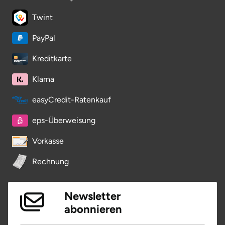
Ostholstein
Twint
Ostprignitz-Ruppin
PayPal
Kreditkarte
Oy-Mittelberg
Klarna
Passau
easyCredit-Ratenkauf
Pforzheim
eps-Überweisung
Pinneberg
Vorkasse
Pirna
Rechnung
Plön
Newsletter
abonnieren
Potsdam