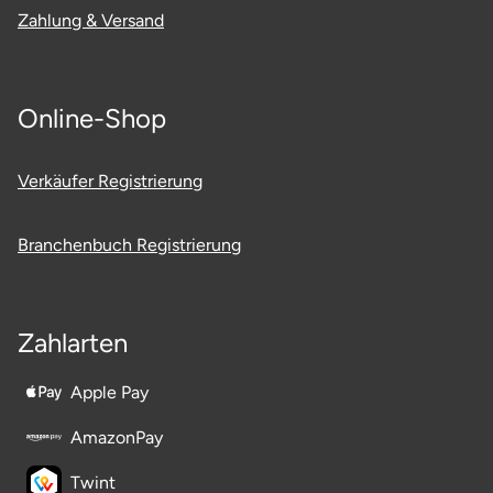
Zahlung & Versand
Ostholstein
Ostprignitz-Ruppin
Online-Shop
Oy-Mittelberg
Verkäufer Registrierung
Passau
Pforzheim
Branchenbuch Registrierung
Pinneberg
Zahlarten
Pirna
Apple Pay
Plön
AmazonPay
Potsdam
Twint