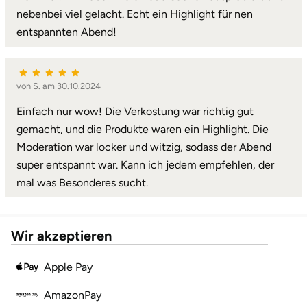
nebenbei viel gelacht. Echt ein Highlight für nen
Karlsruhe
entspannten Abend!
Kassel
von S. am 30.10.2024
Kempten
Einfach nur wow! Die Verkostung war richtig gut
Kerken
gemacht, und die Produkte waren ein Highlight. Die
Moderation war locker und witzig, sodass der Abend
Kiel
super entspannt war. Kann ich jedem empfehlen, der
mal was Besonderes sucht.
Koblenz
Kronach
Wir akzeptieren
Apple Pay
Kulmbach
AmazonPay
Köln