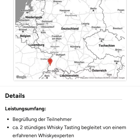
Düsseldorf
Erfurt
Erlangen
Essen
Flensburg
Frankfurt am Main
Details
Freiberg
Leistungsumfang:
Freiburg
Begrüßung der Teilnehmer
ca. 2 stündiges Whisky Tasting begleitet von einem
Fulda
erfahrenen Whiskyexperten