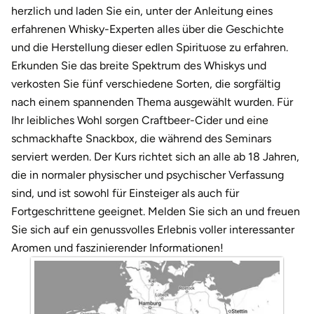
Darmstadt
Weimar
herzlich und laden Sie ein, unter der Anleitung eines
erfahrenen Whisky-Experten alles über die Geschichte
Deggendorf
sächsische Schweiz
und die Herstellung dieser edlen Spirituose zu erfahren.
Erkunden Sie das breite Spektrum des Whiskys und
Dessau
verkosten Sie fünf verschiedene Sorten, die sorgfältig
nach einem spannenden Thema ausgewählt wurden. Für
Dietzenbach
Ihr leibliches Wohl sorgen Craftbeer-Cider und eine
schmackhafte Snackbox, die während des Seminars
Dingolfing
serviert werden. Der Kurs richtet sich an alle ab 18 Jahren,
die in normaler physischer und psychischer Verfassung
Dorsten
sind, und ist sowohl für Einsteiger als auch für
Fortgeschrittene geeignet. Melden Sie sich an und freuen
Dortmund
Sie sich auf ein genussvolles Erlebnis voller interessanter
Aromen und faszinierender Informationen!
Dresden
Duisburg