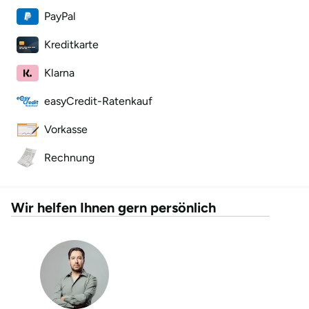
PayPal
Landkreis Rostock
Kreditkarte
Landshut
Klarna
Langenselbold
easyCredit-Ratenkauf
Vorkasse
Leipzig
Rechnung
Leutkirch
Ludwigslust-Parchim
Wir helfen Ihnen gern persönlich
Löbau
Lübeck
Lüchow-Dannenberg