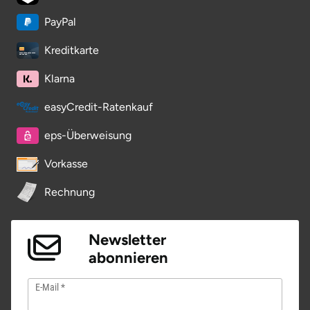
Potsdam-Mittelmark
PayPal
Kreditkarte
Prignitz
Klarna
Regensburg
easyCredit-Ratenkauf
Rendsburg Eckernförde
eps-Überweisung
Rheine
Vorkasse
Rodgau
Rechnung
Rostock
Newsletter
abonnieren
Rottweil
E-Mail
Rügen