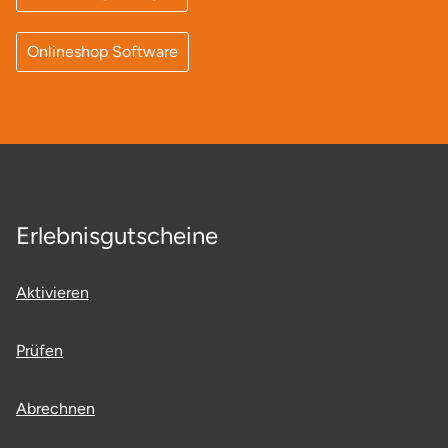
Neumünster
Onlineshop Software
Nidda
Nordwestmecklenburg
Nürnberg
Oberhavel
Erlebnisgutscheine
Odenwald
Aktivieren
Oder-Spree
Prüfen
Oldenburg
Abrechnen
Osnabrück