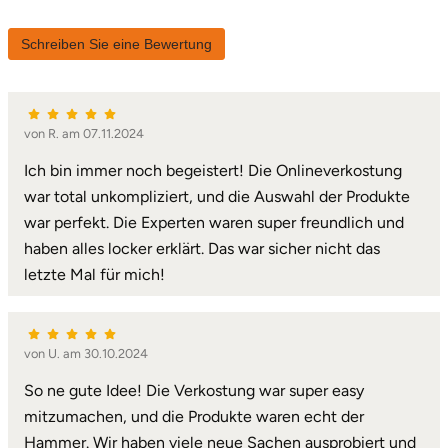
Herzogenaurach
Schreiben Sie eine Bewertung
Herzogtum Lauenburg
Homburg
von R. am 07.11.2024
Ich bin immer noch begeistert! Die Onlineverkostung
Horb am Neckar
war total unkompliziert, und die Auswahl der Produkte
war perfekt. Die Experten waren super freundlich und
Ibbenbüren
haben alles locker erklärt. Das war sicher nicht das
letzte Mal für mich!
Ingolstadt
Jena
von U. am 30.10.2024
Jerichower Land
So ne gute Idee! Die Verkostung war super easy
mitzumachen, und die Produkte waren echt der
Kamp-Lintfort
Hammer. Wir haben viele neue Sachen ausprobiert und