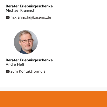
Berater Erlebnisgeschenke
Michael Krannich
Lüneburg
m.krannich@basenio.de
Magdeburg
Main-Kinzig-Kreis
Mainz
Berater Erlebnisgeschenke
Mannheim
André Heß
zum Kontaktformular
Mecklenburgische Seenplatte
Meiningen
Merzig