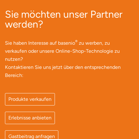
Mettingen
Sie möchten unser Partner
Moers
werden?
Märkisch-Oderland
®
Sie haben Interesse auf basenio
zu werben, zu
Mönchengladbach
verkaufen oder unsere Online-Shop-Technologie zu
nutzen?
München
Kontaktieren Sie uns jetzt über den entsprechenden
Bereich:
Münster
Nagold
Produkte verkaufen
Neckarsulm
Erlebnisse anbieten
Nesselwang
Gastbeitrag anfragen