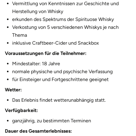
Vermittlung von Kenntnissen zur Geschichte und
Fürstenfeldbruck
Herstellung von Whisky
erkunden des Spektrums der Spirituose Whisky
Fürth
Verkostung von 5 verschiedenen Whiskys je nach
Thema
Geiselwind
inklusive Craftbeer-Cider und Snackbox
Gelnhausen
Voraussetzungen für die Teilnehmer:
Mindestalter: 18 Jahre
Gera
normale physische und psychische Verfassung
für Einsteiger und Fortgeschrittene geeignet
Gersfeld
Wetter:
Gotha
Das Erlebnis findet wetterunabhängig statt.
Verfügbarkeit:
Göppingen
ganzjährig, zu bestimmten Terminen
Görlitz
Dauer des Gesamterlebnisses: