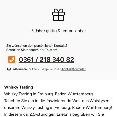
Bruchköbel
Münster
Sangerhausen
Bruchsal
Nürnberg
Sonneberg
3 Jahre gültig & umtauschbar
Burghausen
Oberlausitz
Suhl
Sie wünschen den persönlichen Kontakt?
Bestellen Sie bequem per Telefon!
Calw
Pirna
Unterwellenborn
0361 / 218 340 82
Chemnitz
Riesa
Weimar
Alternativ nutzen Sie gern unser
Kontaktformular
.
Cloppenburg
Ruhrgebiet
Weißenfels
Whisky Tasting
Coburg
Strausberg (Berlin/Brandenburg)
Witterda
Whisky Tasting in Freiburg, Baden Württemberg
Tauchen Sie ein in die faszinierende Welt des Whiskys mit
Cottbus
Sömmerda
unserem Whisky Tasting in Freiburg, Baden-Württemberg!
In diesem ca. 2,5-stündigen Erlebnis begrüßen wir Sie