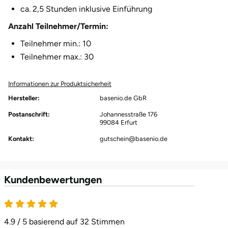
ca. 2,5 Stunden inklusive Einführung
Halle
Anzahl Teilnehmer/Termin:
Hamburg
Teilnehmer min.: 10
Teilnehmer max.: 30
Hanau
Informationen zur Produktsicherheit
Hannover
Hersteller:
basenio.de GbR
Haßfurt
Postanschrift:
Johannesstraße 176
99084 Erfurt
Kontakt:
gutschein@basenio.de
Heidelberg
Heidenheim
Kundenbewertungen
Heilbronn
4.9 von 5
Heldburg
4.9 / 5 basierend auf 32 Stimmen