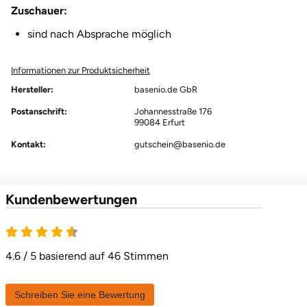
Zuschauer:
Halle
sind nach Absprache möglich
Hamburg
Informationen zur Produktsicherheit
Hanau
Hersteller:
basenio.de GbR
Postanschrift:
Johannesstraße 176
Hannover
99084 Erfurt
Kontakt:
gutschein@basenio.de
Haßfurt
Heidelberg
Kundenbewertungen
Heidenheim
4.6 / 5 basierend auf 46 Stimmen
Heilbronn
Heldburg
Schreiben Sie eine Bewertung