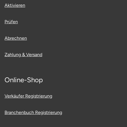
Mettingen
Aktivieren
Moers
Prüfen
Märkisch-Oderland
Abrechnen
Mönchengladbach
Zahlung & Versand
München
Münster
Online-Shop
Nagold
Verkäufer Registrierung
Neckarsulm
Branchenbuch Registrierung
Nesselwang