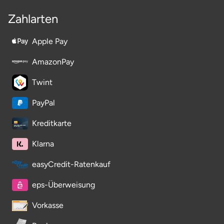
Neumünster
Zahlarten
Nidda
Apple Pay
Nordwestmecklenburg
AmazonPay
Nürnberg
Twint
PayPal
Oberhavel
Kreditkarte
Odenwald
Klarna
Oder-Spree
easyCredit-Ratenkauf
Oldenburg
eps-Überweisung
Vorkasse
Osnabrück