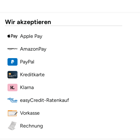
Herzogenaurach
Wir akzeptieren
Herzogtum Lauenburg
Apple Pay
Homburg
AmazonPay
Horb am Neckar
PayPal
Ibbenbüren
Kreditkarte
Klarna
Ingolstadt
easyCredit-Ratenkauf
Jena
Vorkasse
Jerichower Land
Rechnung
Kamp-Lintfort