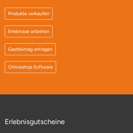
Produkte verkaufen
Lüneburg
Magdeburg
Erlebnisse anbieten
Main-Kinzig-Kreis
Gastbeitrag anfragen
Mainz
Onlineshop Software
Mannheim
Mecklenburgische Seenplatte
Meiningen
Merzig
Erlebnisgutscheine