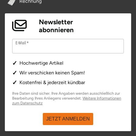
Rechnung
Ostholstein
Newsletter
Ostprignitz-Ruppin
abonnieren
Oy-Mittelberg
E-Mail
Passau
Hochwertige Artikel
Pforzheim
Wir verschicken keinen Spam!
Pinneberg
Kostenfrei & jederzeit kündbar
Ihre Daten sind sicher. Ihre Angaben werden ausschließlich zur
Pirna
Bearbeitung Ihres Anliegens verwendet.
Weitere Informationen
zum Datenschutz
Plön
JETZT ANMELDEN
Potsdam