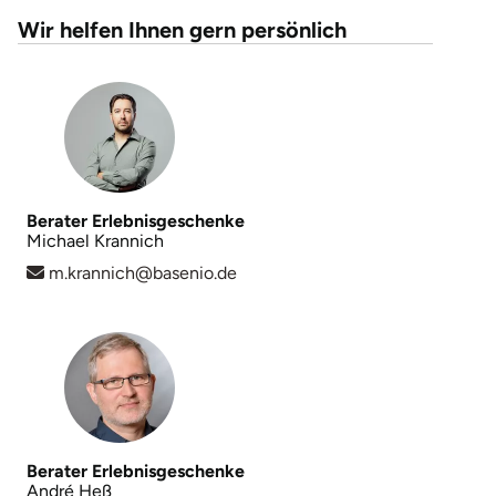
Wir helfen Ihnen gern persönlich
Karlsruhe
Kassel
Kempten
Kerken
Berater Erlebnisgeschenke
Michael Krannich
Kiel
m.krannich@basenio.de
Koblenz
Kronach
Kulmbach
Berater Erlebnisgeschenke
Köln
André Heß