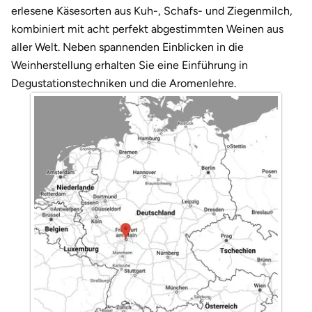
Darmstadt
Weimar
erlesene Käsesorten aus Kuh-, Schafs- und Ziegenmilch,
kombiniert mit acht perfekt abgestimmten Weinen aus
Deggendorf
sächsische Schweiz
aller Welt. Neben spannenden Einblicken in die
Weinherstellung erhalten Sie eine Einführung in
Dessau
Degustationstechniken und die Aromenlehre.
Dietzenbach
Dingolfing
Dorsten
Dortmund
Dresden
Duisburg