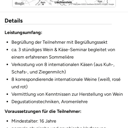
Düsseldorf
Erfurt
Details
Erlangen
Leistungsumfang:
Begrüßung der Teilnehmer mit Begrüßungssekt
Essen
ca. 3 stündiges Wein & Käse-Seminar begleitet von
einem erfahrenen Sommelière
Flensburg
Verkostung von 8 internationalen Käsen (aus Kuh-,
Schafs-, und Ziegenmilch)
Frankfurt am Main
8 korrespondierende internationale Weine (weiß, rosé
und rot)
Freiberg
Vermittlung von Kenntnissen zur Herstellung von Wein
Degustationstechniken, Aromenlehre
Freiburg
Voraussetzungen für die Teilnehmer:
Fulda
Mindestalter: 16 Jahre