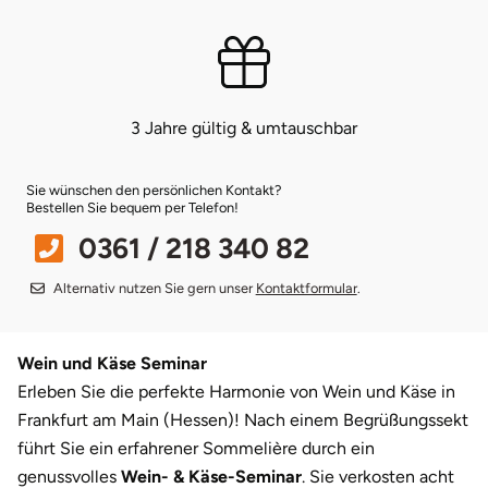
Bruchköbel
Münster
Sangerhausen
Bruchsal
Nürnberg
Sonneberg
3 Jahre gültig & umtauschbar
Burghausen
Oberlausitz
Suhl
Sie wünschen den persönlichen Kontakt?
Bestellen Sie bequem per Telefon!
Calw
Pirna
Unterwellenborn
0361 / 218 340 82
Chemnitz
Riesa
Weimar
Alternativ nutzen Sie gern unser
Kontaktformular
.
Cloppenburg
Ruhrgebiet
Weißenfels
Wein und Käse Seminar
Coburg
Strausberg (Berlin/Brandenburg)
Witterda
Erleben Sie die perfekte Harmonie von Wein und Käse in
Frankfurt am Main (Hessen)! Nach einem Begrüßungssekt
Cottbus
Sömmerda
führt Sie ein erfahrener Sommelière durch ein
genussvolles
Wein- & Käse-Seminar
. Sie verkosten acht