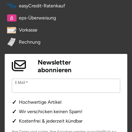
easyCredit-Ratenkauf
Potsdam-Mittelmark
eps-Überweisung
Prignitz
Vorkasse
Regensburg
Rechnung
Rendsburg Eckernförde
Newsletter
Rheine
abonnieren
Rodgau
E-Mail
Rostock
Hochwertige Artikel
Rottweil
Wir verschicken keinen Spam!
Kostenfrei & jederzeit kündbar
Rügen
Ihre Daten sind sicher. Ihre Angaben werden ausschließlich zur