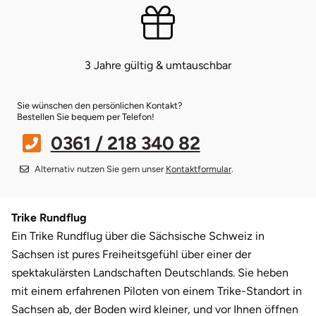
Bruchköbel
Sangerhausen
3 Jahre gültig & umtauschbar
Bruchsal
Sonneberg
Burghausen
Suhl
Sie wünschen den persönlichen Kontakt?
Bestellen Sie bequem per Telefon!
0361 / 218 340 82
Calw
Unterwellenborn
Alternativ nutzen Sie gern unser
Kontaktformular
.
Chemnitz
Weimar
Cloppenburg
Weißenfels
Trike Rundflug
Ein Trike Rundflug über die Sächsische Schweiz in
Coburg
Witterda
Sachsen ist pures Freiheitsgefühl über einer der
spektakulärsten Landschaften Deutschlands. Sie heben
Cottbus
mit einem erfahrenen Piloten von einem Trike-Standort in
Sachsen ab, der Boden wird kleiner, und vor Ihnen öffnen