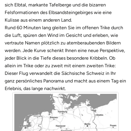
Darmstadt
sich Elbtal, markante Tafelberge und die bizarren
Felsformationen des Elbsandsteingebirges wie eine
Deggendorf
Kulisse aus einem anderen Land.
Rund 60 Minuten lang gleiten Sie im offenen Trike durch
Dessau
die Luft, spüren den Wind im Gesicht und erleben, wie
vertraute Namen plötzlich zu atemberaubenden Bildern
Dietzenbach
werden. Jede Kurve schenkt Ihnen eine neue Perspektive,
jeder Blick in die Tiefe dieses besondere Kribbeln. Ob
Dingolfing
allein im Trike oder zu zweit mit einem zweiten Trike:
Dieser Flug verwandelt die Sächsische Schweiz in Ihr
Dorsten
ganz persönliches Panorama und macht aus einem Tag ein
Erlebnis, das lange nachwirkt.
Dortmund
Dresden
Duisburg