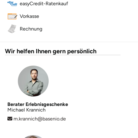
easyCredit-Ratenkauf
Landkreis Rostock
Vorkasse
Landshut
Rechnung
Langenselbold
Wir helfen Ihnen gern persönlich
Leipzig
Leutkirch
Ludwigslust-Parchim
Berater Erlebnisgeschenke
Löbau
Michael Krannich
m.krannich@basenio.de
Lübeck
Lüchow-Dannenberg