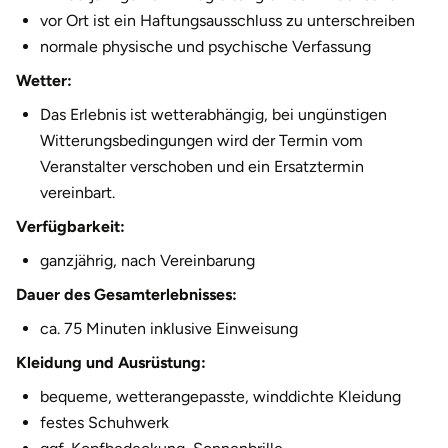
vor Ort ist ein Haftungsausschluss zu unterschreiben
Halle
normale physische und psychische Verfassung
Hamburg
Wetter:
Das Erlebnis ist wetterabhängig, bei ungünstigen
Hanau
Witterungsbedingungen wird der Termin vom
Veranstalter verschoben und ein Ersatztermin
Hannover
vereinbart.
Haßfurt
Verfügbarkeit:
ganzjährig, nach Vereinbarung
Heidelberg
Dauer des Gesamterlebnisses:
Heidenheim
ca. 75 Minuten inklusive Einweisung
Kleidung und Ausrüstung:
Heilbronn
bequeme, wetterangepasste, winddichte Kleidung
festes Schuhwerk
Heldburg