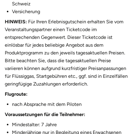
Schweiz
Fürstenfeldbruck
Versicherung
Fürth
HINWEIS:
Für Ihren Erlebnisgutschein erhalten Sie vom
Veranstaltungspartner einen Ticketcode im
Geiselwind
entsprechenden Gegenwert. Dieser Ticketcode ist
einlösbar für jedes beliebige Angebot aus dem
Gelnhausen
Produktprogramm zu den jeweils tagesaktuellen Preisen.
Bitte beachten Sie, dass die tagesaktuellen Preise
Gera
variieren können aufgrund kurzfristiger Preisanpassungen
für Flüssiggas, Startgebühren etc., ggf. sind in Einzelfällen
Gersfeld
geringfügige Zuzahlungen erforderlich.
Flugroute:
Gotha
nach Absprache mit dem Piloten
Göppingen
Voraussetzungen für die Teilnehmer:
Mindestalter: 7 Jahre
Görlitz
Minderjährige nur in Begleitung eines Erwachsenen