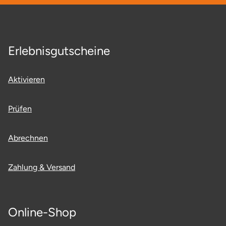
Neumünster
Nidda
Erlebnisgutscheine
Nordwestmecklenburg
Aktivieren
Nürnberg
Oberhavel
Prüfen
Odenwald
Abrechnen
Oder-Spree
Zahlung & Versand
Oldenburg
Online-Shop
Osnabrück