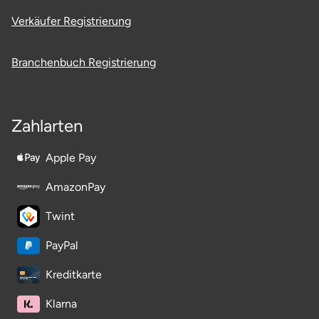
Ostholstein
Verkäufer Registrierung
Ostprignitz-Ruppin
Branchenbuch Registrierung
Oy-Mittelberg
Passau
Zahlarten
Pforzheim
Apple Pay
AmazonPay
Pinneberg
Twint
Pirna
PayPal
Plön
Kreditkarte
Potsdam
Klarna