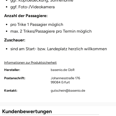
ggf. Kopfbedeckung, Sonnenbrille
ggf. Foto-/Videokamera
Herzogenaurach
Anzahl der Passagiere:
Herzogtum Lauenburg
pro Trike 1 Passagier möglich
max. 2 Trikes/Passagiere pro Termin möglich
Homburg
Zuschauer:
Horb am Neckar
sind am Start- bzw. Landeplatz herzlich willkommen
Ibbenbüren
Informationen zur Produktsicherheit
Hersteller:
basenio.de GbR
Ingolstadt
Postanschrift:
Johannesstraße 176
99084 Erfurt
Jena
Kontakt:
gutschein@basenio.de
Jerichower Land
Kundenbewertungen
Kamp-Lintfort