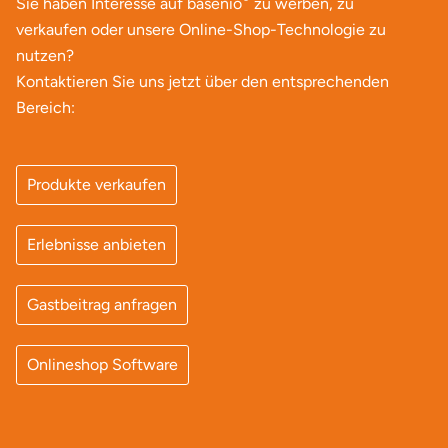
Sie haben Interesse auf basenio
zu werben, zu
Mettingen
verkaufen oder unsere Online-Shop-Technologie zu
nutzen?
Moers
Kontaktieren Sie uns jetzt über den entsprechenden
Märkisch-Oderland
Bereich:
Mönchengladbach
Produkte verkaufen
München
Erlebnisse anbieten
Münster
Gastbeitrag anfragen
Nagold
Neckarsulm
Onlineshop Software
Nesselwang