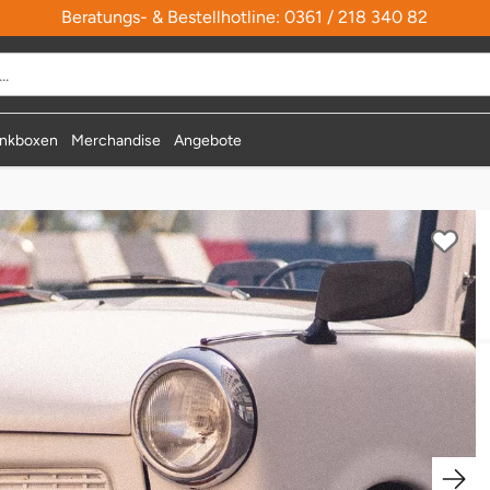
Beratungs- & Bestellhotline: 0361 / 218 340 82
durchsuchen
nkboxen
Merchandise
Angebote