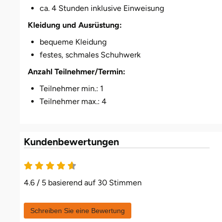
Düsseldorf
ca. 4 Stunden inklusive Einweisung
Kleidung und Ausrüstung:
Erfurt
bequeme Kleidung
festes, schmales Schuhwerk
Erlangen
Anzahl Teilnehmer/Termin:
Essen
Teilnehmer min.: 1
Teilnehmer max.: 4
Flensburg
Frankfurt am Main
Kundenbewertungen
Freiberg
4.6 von 5
Freiburg
4.6 / 5 basierend auf 30 Stimmen
Fulda
Schreiben Sie eine Bewertung