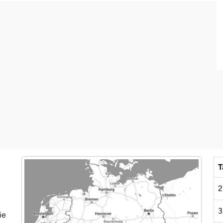
T
2
3
ie