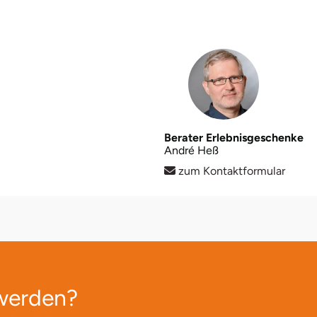
Berater Erlebnisgeschenke
André Heß
zum Kontaktformular
 werden?