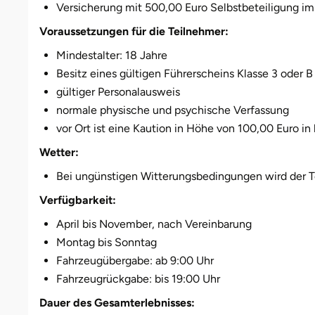
Darmstadt
Weimar
Versicherung mit 500,00 Euro Selbstbeteiligung im
Voraussetzungen für die Teilnehmer:
Deggendorf
sächsische Schweiz
Mindestalter: 18 Jahre
Besitz eines gültigen Führerscheins Klasse 3 oder B
Dessau
gültiger Personalausweis
Dietzenbach
normale physische und psychische Verfassung
vor Ort ist eine Kaution in Höhe von 100,00 Euro in 
Dingolfing
Wetter:
Bei ungünstigen Witterungsbedingungen wird der Te
Dorsten
Verfügbarkeit:
Dortmund
April bis November, nach Vereinbarung
Montag bis Sonntag
Dresden
Fahrzeugübergabe: ab 9:00 Uhr
Fahrzeugrückgabe: bis 19:00 Uhr
Duisburg
Dauer des Gesamterlebnisses: