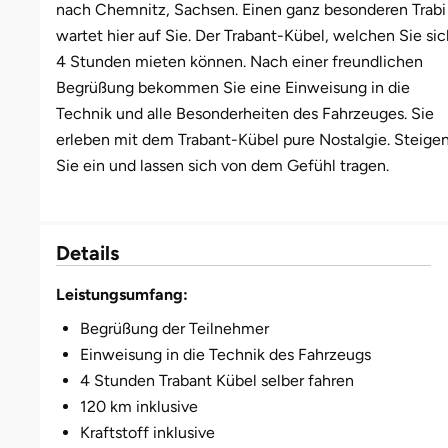
nach Chemnitz, Sachsen. Einen ganz besonderen Trabi
wartet hier auf Sie. Der Trabant-Kübel, welchen Sie sic
Bruchköbel
Münster
Sangerhausen
4 Stunden mieten können. Nach einer freundlichen
Begrüßung bekommen Sie eine Einweisung in die
Bruchsal
Nürnberg
Sonneberg
Technik und alle Besonderheiten des Fahrzeuges. Sie
erleben mit dem Trabant-Kübel pure Nostalgie. Steige
Burghausen
Oberlausitz
Suhl
Sie ein und lassen sich von dem Gefühl tragen.
Calw
Pirna
Unterwellenborn
Chemnitz
Riesa
Weimar
Details
Leistungsumfang:
Cloppenburg
Ruhrgebiet
Weißenfels
Begrüßung der Teilnehmer
Coburg
Strausberg (Berlin/Brandenburg)
Witterda
Einweisung in die Technik des Fahrzeugs
4 Stunden Trabant Kübel selber fahren
Cottbus
Sömmerda
120 km inklusive
Kraftstoff inklusive