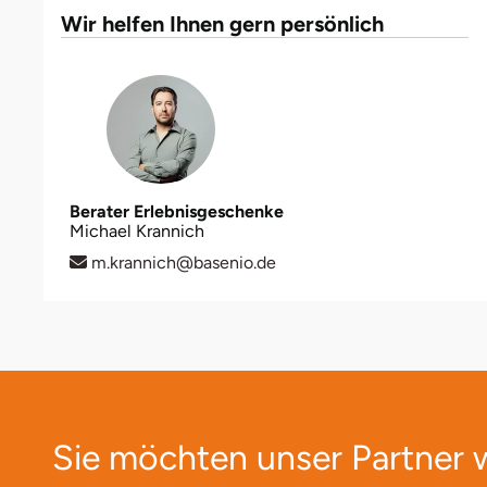
Wir helfen Ihnen gern persönlich
Halle
Hamburg
Hanau
Hannover
Berater Erlebnisgeschenke
Michael Krannich
Haßfurt
m.krannich@basenio.de
Heidelberg
Heidenheim
Heilbronn
Sie möchten unser Partner
Heldburg