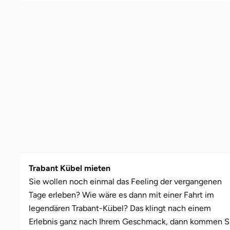
Leipzig
Schwäbische Alb
Bitterfeld
Oberhausen, Nordrhein-Westfalen
Freiburg
Leipzig
Mühlhausen
Freundin
Schwester
Mannheim
Blieskastel
Rostock
Gotha
Masserberg
Nürnberg
Mama
Tante
Mühlhausen
Bochum
Rottenburg am Neckar (Baden-Württemberg)
Hamburg
Meiningen
Paderborn
Papa
München
Bonn
Schweinfurt (Bayern)
Hannover
Merseburg
Siebeldingen bei Ludwigshafen am Rhein
Schwester
Rosenheim
Bostalsee
Sundern (NRW)
Jena
Naumburg (Saale)
Stuttgart
Sohn
Wuppertal
Brandenburg an der Havel
Wiesbaden
Köln
Nordhausen
Würzburg
Tochter
Trabant Kübel mieten
Zwickau
Braunschweig
Meißen
Querfurt
Zwickau
Sie wollen noch einmal das Feeling der vergangenen
Tage erleben? Wie wäre es dann mit einer Fahrt im
Bremen
Mengen
Römhild
legendären Trabant-Kübel? Das klingt nach einem
Erlebnis ganz nach Ihrem Geschmack, dann kommen S
Bremervörde
München
Saalfeld