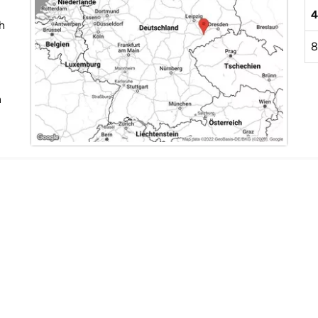
4
h
8
n