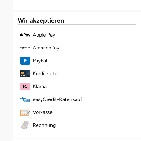
Fürstenfeldbruck
Wir akzeptieren
Fürth
Apple Pay
Geiselwind
AmazonPay
Gelnhausen
PayPal
Gera
Kreditkarte
Gersfeld
Klarna
easyCredit-Ratenkauf
Gotha
Vorkasse
Göppingen
Rechnung
Görlitz