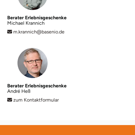
Karlsruhe
Berater Erlebnisgeschenke
Michael Krannich
Kassel
m.krannich@basenio.de
Kempten
Kerken
Kiel
Berater Erlebnisgeschenke
Koblenz
André Heß
zum Kontaktformular
Kronach
Kulmbach
Köln