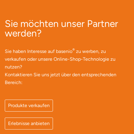
Landkreis Rostock
Sie möchten unser Partner
Landshut
werden?
Langenselbold
®
Sie haben Interesse auf basenio
zu werben, zu
Leipzig
verkaufen oder unsere Online-Shop-Technologie zu
nutzen?
Leutkirch
Kontaktieren Sie uns jetzt über den entsprechenden
Bereich:
Ludwigslust-Parchim
Löbau
Produkte verkaufen
Lübeck
Erlebnisse anbieten
Lüchow-Dannenberg