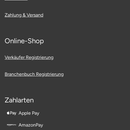
Mettingen
Zahlung & Versand
Moers
Märkisch-Oderland
Online-Shop
Mönchengladbach
Verkäufer Registrierung
München
Branchenbuch Registrierung
Münster
Nagold
Zahlarten
Neckarsulm
Apple Pay
Nesselwang
AmazonPay