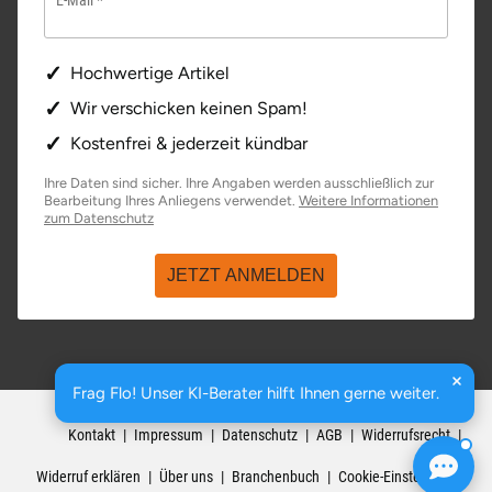
E-Mail
Ostholstein
Hochwertige Artikel
Ostprignitz-Ruppin
Wir verschicken keinen Spam!
Oy-Mittelberg
Kostenfrei & jederzeit kündbar
Ihre Daten sind sicher. Ihre Angaben werden ausschließlich zur
Passau
Bearbeitung Ihres Anliegens verwendet.
Weitere Informationen
öffnet in neuem Fenster
zum Datenschutz
Pforzheim
JETZT ANMELDEN
Pinneberg
Pirna
Frag Flo! Unser KI-Berater hilft Ihnen gerne weiter.
basenio.de
|
Johannesstraße 176
,
99084
Erfurt
Plön
Kontakt
Impressum
Datenschutz
AGB
Widerrufsrecht
Potsdam
Widerruf erklären
Über uns
Branchenbuch
Cookie-Einstellungen