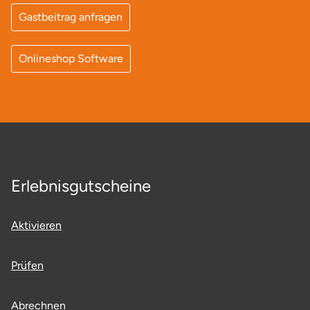
Gastbeitrag anfragen
Lüneburg
Onlineshop Software
Magdeburg
Main-Kinzig-Kreis
Mainz
Mannheim
Erlebnisgutscheine
Mecklenburgische Seenplatte
Aktivieren
Meiningen
Prüfen
Merzig
Abrechnen