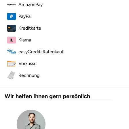
AmazonPay
Herzogenaurach
PayPal
Herzogtum Lauenburg
Kreditkarte
Homburg
Klarna
easyCredit-Ratenkauf
Horb am Neckar
Vorkasse
Ibbenbüren
Rechnung
Ingolstadt
Wir helfen Ihnen gern persönlich
Jena
Jerichower Land
Kamp-Lintfort