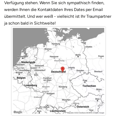
Darmstadt
Weimar
Verfügung stehen. Wenn Sie sich sympathisch finden,
werden Ihnen die Kontaktdaten Ihres Dates per Email
Deggendorf
sächsische Schweiz
übermittelt. Und wer weiß - vielleicht ist Ihr Traumpartner
ja schon bald in Sichtweite!
Dessau
Dietzenbach
Dingolfing
Dorsten
Dortmund
Dresden
Duisburg