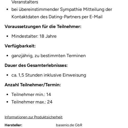
Veranstalters
Fürstenfeldbruck
bei übereinstimmender Sympathie Mitteilung der
Kontaktdaten des Dating-Partners per E-Mail
Fürth
Voraussetzungen für die Teilnehmer:
Geiselwind
Mindestalter: 18 Jahre
Verfügbarkeit:
Gelnhausen
ganzjährig, zu bestimmten Terminen
Gera
Dauer des Gesamterlebnisses:
ca. 1,5 Stunden inklusive Einweisung
Gersfeld
Anzahl Teilnehmer/Termin:
Gotha
Teilnehmer min.: 14
Teilnehmer max.: 24
Göppingen
Informationen zur Produktsicherheit
Görlitz
Hersteller:
basenio.de GbR