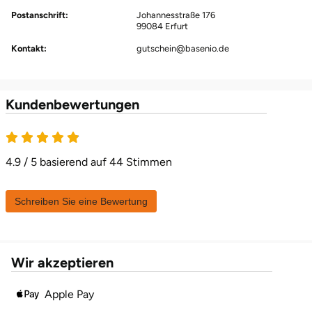
Postanschrift:
Halle
Johannesstraße 176
99084 Erfurt
Kontakt:
gutschein@basenio.de
Hamburg
Hanau
Kundenbewertungen
Hannover
4.9 von 5
Haßfurt
4.9 / 5 basierend auf 44 Stimmen
Heidelberg
Schreiben Sie eine Bewertung
Heidenheim
Wir akzeptieren
Heilbronn
Apple Pay
Heldburg