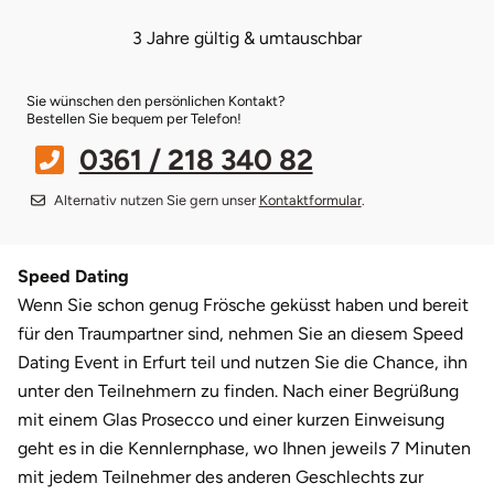
3 Jahre gültig & umtauschbar
Bruchköbel
Münster
Sangerhausen
Sie wünschen den persönlichen Kontakt?
Bruchsal
Nürnberg
Sonneberg
Bestellen Sie bequem per Telefon!
0361 / 218 340 82
Burghausen
Oberlausitz
Suhl
Alternativ nutzen Sie gern unser
Kontaktformular
.
Calw
Pirna
Unterwellenborn
Chemnitz
Riesa
Weimar
Speed Dating
Wenn Sie schon genug Frösche geküsst haben und bereit
Cloppenburg
Ruhrgebiet
Weißenfels
für den Traumpartner sind, nehmen Sie an diesem Speed
Dating Event in Erfurt teil und nutzen Sie die Chance, ihn
Coburg
Strausberg (Berlin/Brandenburg)
Witterda
unter den Teilnehmern zu finden. Nach einer Begrüßung
mit einem Glas Prosecco und einer kurzen Einweisung
Cottbus
Sömmerda
geht es in die Kennlernphase, wo Ihnen jeweils 7 Minuten
mit jedem Teilnehmer des anderen Geschlechts zur