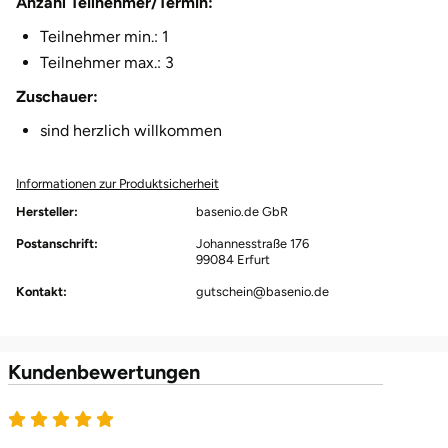
Anzahl Teilnehmer/Termin:
Karlsruhe
Teilnehmer min.: 1
Teilnehmer max.: 3
Kassel
Zuschauer:
sind herzlich willkommen
Kempten
Informationen zur Produktsicherheit
Kerken
Hersteller:
basenio.de GbR
Kiel
Postanschrift:
Johannesstraße 176
99084 Erfurt
Koblenz
Kontakt:
gutschein@basenio.de
Kronach
Kundenbewertungen
Kulmbach
Köln