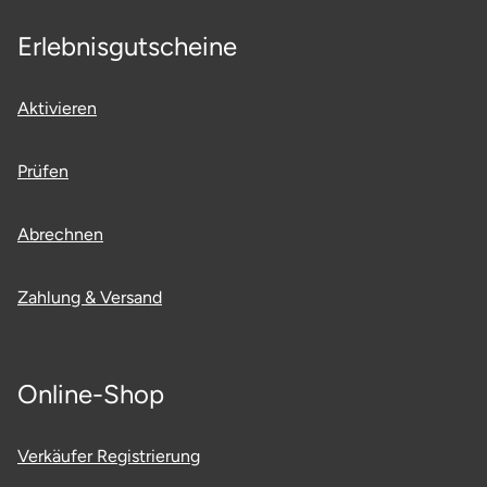
Ostholstein
Erlebnisgutscheine
Ostprignitz-Ruppin
Aktivieren
Oy-Mittelberg
Prüfen
Passau
Abrechnen
Pforzheim
Pinneberg
Zahlung & Versand
Pirna
Online-Shop
Plön
Verkäufer Registrierung
Potsdam