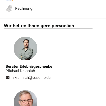
Rechnung
Lüneburg
Magdeburg
Wir helfen Ihnen gern persönlich
Main-Kinzig-Kreis
Mainz
Mannheim
Berater Erlebnisgeschenke
Michael Krannich
Mecklenburgische Seenplatte
m.krannich@basenio.de
Meiningen
Merzig