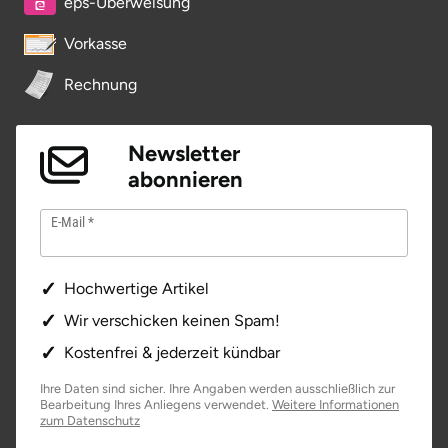
eps-Überweisung
Saarbrücken
Vorkasse
Salzgitter
Rechnung
Schongau
Newsletter
abonnieren
Schwabach
E-Mail
Schweinfurt
Schwerin
Hochwertige Artikel
Wir verschicken keinen Spam!
Segeberg
Kostenfrei & jederzeit kündbar
Seligenstadt
Ihre Daten sind sicher. Ihre Angaben werden ausschließlich zur
Bearbeitung Ihres Anliegens verwendet.
Weitere Informationen
zum Datenschutz
Speyer