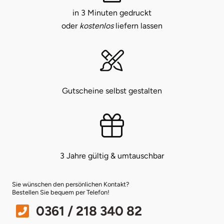
in 3 Minuten gedruckt
Bruchköbel
Münster
Sangerhausen
oder
kostenlos
liefern lassen
Bruchsal
Nürnberg
Sonneberg
Burghausen
Oberlausitz
Suhl
Gutscheine selbst gestalten
Calw
Pirna
Unterwellenborn
Chemnitz
Riesa
Weimar
Cloppenburg
Ruhrgebiet
Weißenfels
3 Jahre gültig & umtauschbar
Coburg
Strausberg (Berlin/Brandenburg)
Witterda
Sie wünschen den persönlichen Kontakt?
Bestellen Sie bequem per Telefon!
Cottbus
Sömmerda
0361 / 218 340 82