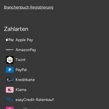
Potsdam-Mittelmark
Branchenbuch Registrierung
Prignitz
Zahlarten
Regensburg
Apple Pay
Rendsburg Eckernförde
AmazonPay
Rheine
Twint
Rodgau
PayPal
Kreditkarte
Rostock
Klarna
Rottweil
easyCredit-Ratenkauf
Rügen