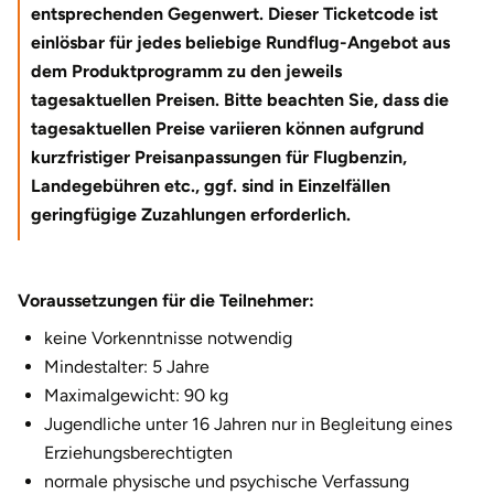
entsprechenden Gegenwert. Dieser Ticketcode ist
Halle
einlösbar für jedes beliebige Rundflug-Angebot aus
dem Produktprogramm zu den jeweils
Hamburg
tagesaktuellen Preisen. Bitte beachten Sie, dass die
tagesaktuellen Preise variieren können aufgrund
Hanau
kurzfristiger Preisanpassungen für Flugbenzin,
Landegebühren etc., ggf. sind in Einzelfällen
Hannover
geringfügige Zuzahlungen erforderlich.
Haßfurt
Voraussetzungen für die Teilnehmer:
Heidelberg
keine Vorkenntnisse notwendig
Heidenheim
Mindestalter: 5 Jahre
Maximalgewicht: 90 kg
Heilbronn
Jugendliche unter 16 Jahren nur in Begleitung eines
Erziehungsberechtigten
Heldburg
normale physische und psychische Verfassung