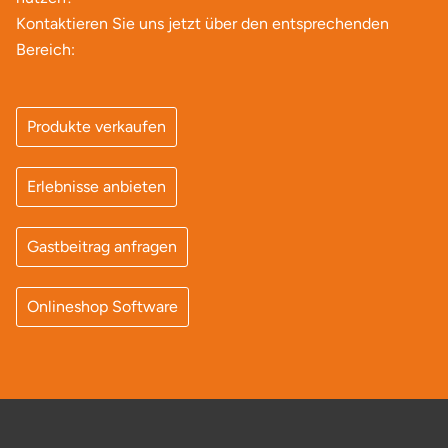
Neumünster
Kontaktieren Sie uns jetzt über den entsprechenden
Bereich:
Nidda
Nordwestmecklenburg
Produkte verkaufen
Nürnberg
Erlebnisse anbieten
Oberhavel
Gastbeitrag anfragen
Odenwald
Onlineshop Software
Oder-Spree
Oldenburg
Osnabrück