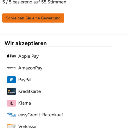
5 / 5 basierend auf 55 Stimmen
Landkreis Rostock
Schreiben Sie eine Bewertung
Landshut
Langenselbold
Wir akzeptieren
Leipzig
Apple Pay
AmazonPay
Leutkirch
PayPal
Ludwigslust-Parchim
Kreditkarte
Löbau
Klarna
Lübeck
easyCredit-Ratenkauf
Vorkasse
Lüchow-Dannenberg