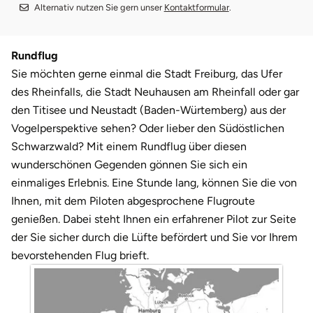
Darmstadt
Weimar
Alternativ nutzen Sie gern unser
Kontaktformular
.
Deggendorf
sächsische Schweiz
Rundflug
Dessau
Sie möchten gerne einmal die Stadt Freiburg, das Ufer
des Rheinfalls, die Stadt Neuhausen am Rheinfall oder gar
Dietzenbach
den Titisee und Neustadt (Baden-Würtemberg) aus der
Vogelperspektive sehen? Oder lieber den Südöstlichen
Dingolfing
Schwarzwald? Mit einem Rundflug über diesen
wunderschönen Gegenden gönnen Sie sich ein
Dorsten
einmaliges Erlebnis. Eine Stunde lang, können Sie die von
Ihnen, mit dem Piloten abgesprochene Flugroute
Dortmund
genießen. Dabei steht Ihnen ein erfahrener Pilot zur Seite
der Sie sicher durch die Lüfte befördert und Sie vor Ihrem
Dresden
bevorstehenden Flug brieft.
Duisburg