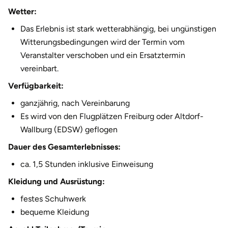
Wetter:
Herzogenaurach
Das Erlebnis ist stark wetterabhängig, bei ungünstigen
Herzogtum Lauenburg
Witterungsbedingungen wird der Termin vom
Veranstalter verschoben und ein Ersatztermin
Homburg
vereinbart.
Verfügbarkeit:
Horb am Neckar
ganzjährig, nach Vereinbarung
Es wird von den Flugplätzen Freiburg oder Altdorf-
Ibbenbüren
Wallburg (EDSW) geflogen
Ingolstadt
Dauer des Gesamterlebnisses:
ca. 1,5 Stunden inklusive Einweisung
Jena
Kleidung und Ausrüstung:
Jerichower Land
festes Schuhwerk
bequeme Kleidung
Kamp-Lintfort