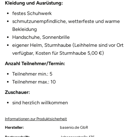
Kleidung und Ausrüstung:
Halle
festes Schuhwerk
schmutzunempfindliche, wetterfeste und warme
Hamburg
Bekleidung
Handschuhe, Sonnenbrille
Hanau
eigener Helm, Sturmhaube (Leihhelme sind vor Ort
verfügbar, Kosten für Sturmhaube 5,00 €)
Hannover
Anzahl Teilnehmer/Termin:
Haßfurt
Teilnehmer min.: 5
Teilnehmer max.: 10
Heidelberg
Zuschauer:
Heidenheim
sind herzlich willkommen
Heilbronn
Informationen zur Produktsicherheit
Hersteller:
basenio.de GbR
Heldburg