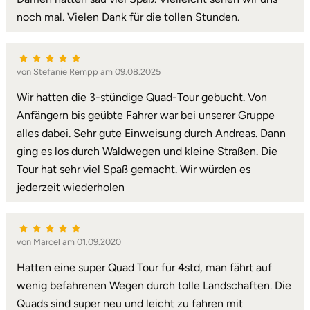
noch mal. Vielen Dank für die tollen Stunden.
Karlsruhe
Kassel
von Stefanie Rempp am 09.08.2025
Kempten
Wir hatten die 3-stündige Quad-Tour gebucht. Von
Anfängern bis geübte Fahrer war bei unserer Gruppe
Kerken
alles dabei. Sehr gute Einweisung durch Andreas. Dann
ging es los durch Waldwegen und kleine Straßen. Die
Kiel
Tour hat sehr viel Spaß gemacht. Wir würden es
jederzeit wiederholen
Koblenz
Kronach
von Marcel am 01.09.2020
Hatten eine super Quad Tour für 4std, man fährt auf
Kulmbach
wenig befahrenen Wegen durch tolle Landschaften. Die
Quads sind super neu und leicht zu fahren mit
Köln