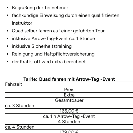
Düsseldorf
Begrüßung der Teilnehmer
fachkundige Einweisung durch einen qualifizierten
Erfurt
Instruktor
Quad selber fahren auf einer geführten Tour
Erlangen
inklusive Arrow-Tag-Event ca. 1 Stunde
inklusive Sicherheitstraining
Essen
Reinigung und Haftpflichtversicherung
der Kraftstoff wird extra berechnet
Flensburg
Frankfurt am Main
Tarife: Quad fahren mit Arrow-Tag -Event
Fahrzeit
Preis
Freiberg
Extra
Gesamtdauer
ca. 3 Stunden
Freiburg
165,00 €
ca. 1 h Arrow-Tag -Event
4 Stunden
Fulda
ca. 4 Stunden
179,00 €