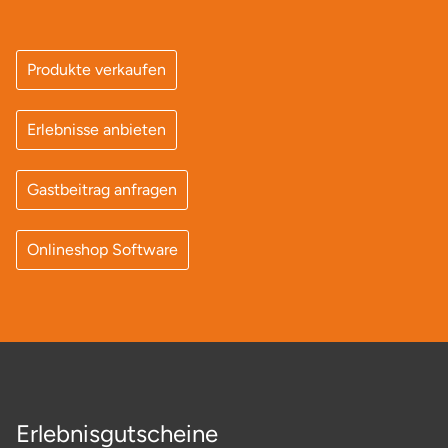
Neumünster
Nidda
Produkte verkaufen
Nordwestmecklenburg
Erlebnisse anbieten
Nürnberg
Gastbeitrag anfragen
Oberhavel
Onlineshop Software
Odenwald
Oder-Spree
Oldenburg
Osnabrück
Erlebnisgutscheine