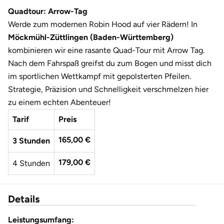
Darmstadt
Weimar
Quadtour: Arrow-Tag
Werde zum modernen Robin Hood auf vier Rädern! In
Deggendorf
sächsische Schweiz
Möckmühl-Züttlingen (Baden-Württemberg)
kombinieren wir eine rasante Quad-Tour mit Arrow Tag.
Dessau
Nach dem Fahrspaß greifst du zum Bogen und misst dich
im sportlichen Wettkampf mit gepolsterten Pfeilen.
Dietzenbach
Strategie, Präzision und Schnelligkeit verschmelzen hier
zu einem echten Abenteuer!
Dingolfing
Tarif
Preis
Dorsten
165,00 €
3 Stunden
Dortmund
179,00 €
4 Stunden
Dresden
Details
Duisburg
Leistungsumfang: