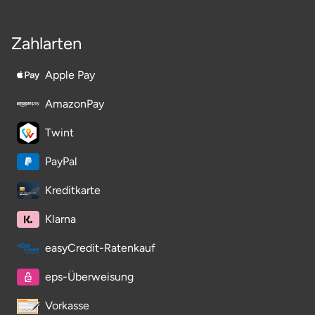
Potsdam-Mittelmark
Zahlarten
Prignitz
Apple Pay
Regensburg
AmazonPay
Rendsburg Eckernförde
Twint
Rheine
PayPal
Kreditkarte
Rodgau
Klarna
Rostock
easyCredit-Ratenkauf
Rottweil
eps-Überweisung
Rügen
Vorkasse