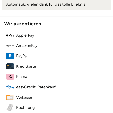
Automatik. Vielen dank für das tolle Erlebnis
Landkreis Rostock
Wir akzeptieren
Landshut
Apple Pay
Langenselbold
AmazonPay
Leipzig
PayPal
Leutkirch
Kreditkarte
Ludwigslust-Parchim
Klarna
easyCredit-Ratenkauf
Löbau
Vorkasse
Lübeck
Rechnung
Lüchow-Dannenberg