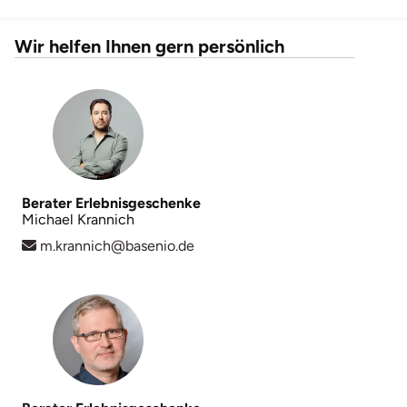
Wir helfen Ihnen gern persönlich
Lüneburg
Magdeburg
Main-Kinzig-Kreis
Mainz
Berater Erlebnisgeschenke
Michael Krannich
Mannheim
m.krannich@basenio.de
Mecklenburgische Seenplatte
Meiningen
Merzig