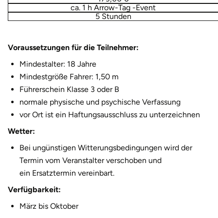
ca. 1 h Arrow-Tag -Event
Fürstenfeldbruck
5 Stunden
Fürth
Voraussetzungen für die Teilnehmer:
Geiselwind
Mindestalter: 18 Jahre
Mindestgröße Fahrer: 1,50 m
Gelnhausen
Führerschein Klasse 3 oder B
normale physische und psychische Verfassung
Gera
vor Ort ist ein Haftungsausschluss zu unterzeichnen
Gersfeld
Wetter:
Bei ungünstigen Witterungsbedingungen wird der
Gotha
Termin vom Veranstalter verschoben und
ein Ersatztermin vereinbart.
Göppingen
Verfügbarkeit:
Görlitz
März bis Oktober