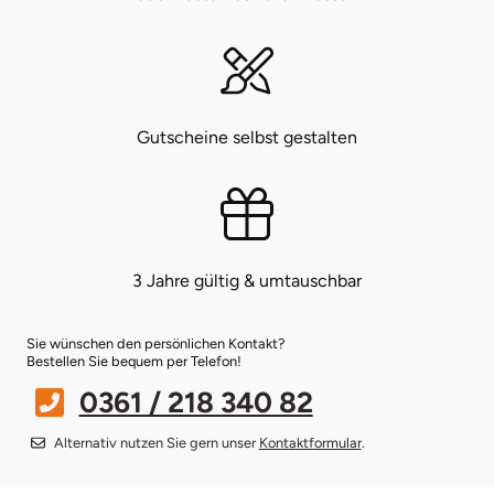
Bruchköbel
Münster
Sangerhausen
Bruchsal
Nürnberg
Sonneberg
Gutscheine selbst gestalten
Burghausen
Oberlausitz
Suhl
Calw
Pirna
Unterwellenborn
Chemnitz
Riesa
Weimar
3 Jahre gültig & umtauschbar
Cloppenburg
Ruhrgebiet
Weißenfels
Sie wünschen den persönlichen Kontakt?
Bestellen Sie bequem per Telefon!
Coburg
Strausberg (Berlin/Brandenburg)
Witterda
0361 / 218 340 82
Cottbus
Sömmerda
Alternativ nutzen Sie gern unser
Kontaktformular
.