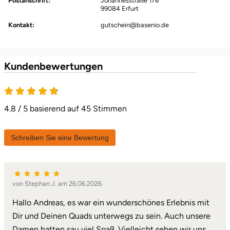
Postanschrift:
Johannesstraße 176
99084 Erfurt
Herzogenaurach
Kontakt:
gutschein@basenio.de
Herzogtum Lauenburg
Kundenbewertungen
Homburg
4.8 von 5
Horb am Neckar
4.8 / 5 basierend auf 45 Stimmen
Ibbenbüren
Schreiben Sie eine Bewertung
Ingolstadt
Jena
von Stephan J. am 26.06.2026
Jerichower Land
Hallo Andreas, es war ein wunderschönes Erlebnis mit
Dir und Deinen Quads unterwegs zu sein. Auch unsere
Kamp-Lintfort
Damen hatten sau viel Spaß. Vielleicht sehen wir uns