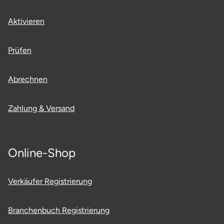
Ostholstein
Aktivieren
Ostprignitz-Ruppin
Prüfen
Oy-Mittelberg
Abrechnen
Passau
Zahlung & Versand
Pforzheim
Pinneberg
Online-Shop
Pirna
Verkäufer Registrierung
Plön
Branchenbuch Registrierung
Potsdam