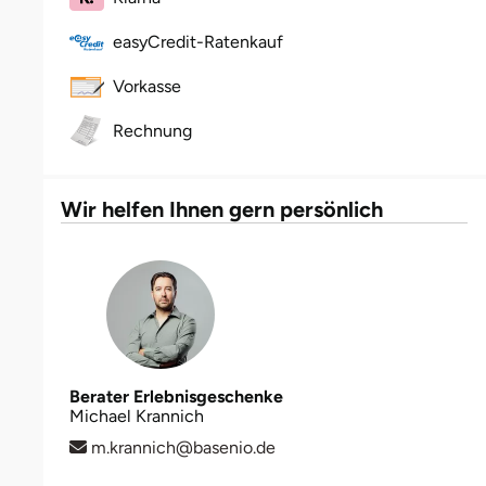
Halle
easyCredit-Ratenkauf
Hamburg
Vorkasse
Rechnung
Hanau
Hannover
Wir helfen Ihnen gern persönlich
Haßfurt
Heidelberg
Heidenheim
Berater Erlebnisgeschenke
Heilbronn
Michael Krannich
m.krannich@basenio.de
Heldburg