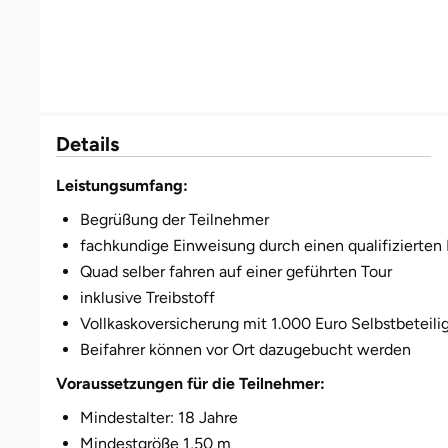
Bruchköbel
Münster
Sangerhausen
Bruchsal
Nürnberg
Sonneberg
Details
Burghausen
Oberlausitz
Suhl
Leistungsumfang:
Calw
Pirna
Unterwellenborn
Begrüßung der Teilnehmer
fachkundige Einweisung durch einen qualifizierten 
Chemnitz
Riesa
Weimar
Quad selber fahren auf einer geführten Tour
inklusive Treibstoff
Cloppenburg
Ruhrgebiet
Weißenfels
Vollkaskoversicherung mit 1.000 Euro Selbstbeteil
Beifahrer können vor Ort dazugebucht werden
Coburg
Strausberg (Berlin/Brandenburg)
Witterda
Voraussetzungen für die Teilnehmer:
Cottbus
Sömmerda
Mindestalter: 18 Jahre
Mindestgröße 1,50 m