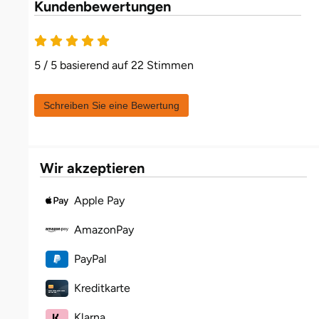
Kundenbewertungen
Fürstenfeldbruck
Fürth
5 / 5 basierend auf 22 Stimmen
Geiselwind
Schreiben Sie eine Bewertung
Gelnhausen
Gera
Wir akzeptieren
Gersfeld
Apple Pay
Gotha
AmazonPay
PayPal
Göppingen
Kreditkarte
Görlitz
Klarna