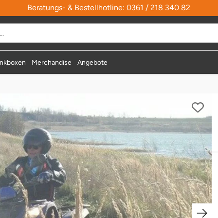
Beratungs- & Bestellhotline: 0361 / 218 340 82
nkboxen
Merchandise
Angebote