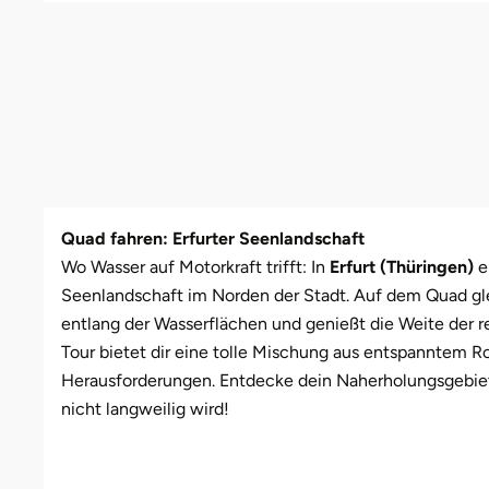
Leipzig
Schwäbische Alb
Bitterfeld
Oberhausen, Nordrhein-Westfalen
Freiburg
Leipzig
Mühlhausen
Freundin
Schwester
Mannheim
Blieskastel
Rostock
Gotha
Masserberg
Nürnberg
Mama
Tante
Mühlhausen
Bochum
Rottenburg am Neckar (Baden-Württemberg)
Hamburg
Meiningen
Paderborn
Papa
München
Bonn
Schweinfurt (Bayern)
Hannover
Merseburg
Siebeldingen bei Ludwigshafen am Rhein
Schwester
Quad fahren: Erfurter Seenlandschaft
Rosenheim
Bostalsee
Sundern (NRW)
Jena
Naumburg (Saale)
Stuttgart
Sohn
Wo Wasser auf Motorkraft trifft: In
Erfurt (Thüringen)
e
Seenlandschaft im Norden der Stadt. Auf dem Quad gl
Wuppertal
Brandenburg an der Havel
Wiesbaden
Köln
Nordhausen
Würzburg
Tochter
entlang der Wasserflächen und genießt die Weite der re
Tour bietet dir eine tolle Mischung aus entspanntem R
Zwickau
Braunschweig
Meißen
Querfurt
Zwickau
Herausforderungen. Entdecke dein Naherholungsgebiet 
nicht langweilig wird!
Bremen
Mengen
Römhild
Bremervörde
München
Saalfeld