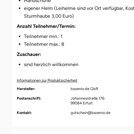
Handschuhe
Düsseldorf
eigener Helm (Leihelme sind vor Ort verfügbar, Kos
Sturmhaube 3,00 Euro)
Erfurt
Anzahl Teilnehmer/Termin:
Erlangen
Teilnehmer min.: 1
Teilnehmer max.: 8
Essen
Zuschauer:
Flensburg
sind herzlich willkommen
Frankfurt am Main
Informationen zur Produktsicherheit
Hersteller:
basenio.de GbR
Freiberg
Postanschrift:
Johannesstraße 176
99084 Erfurt
Freiburg
Kontakt:
gutschein@basenio.de
Fulda