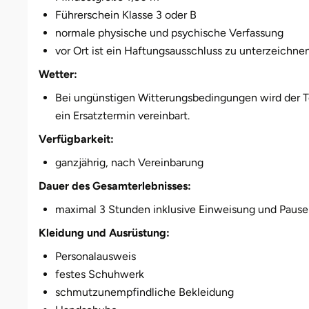
Darmstadt
Weimar
Führerschein Klasse 3 oder B
normale physische und psychische Verfassung
Deggendorf
sächsische Schweiz
vor Ort ist ein Haftungsausschluss zu unterzeichne
Dessau
Wetter:
Bei ungünstigen Witterungsbedingungen wird der T
Dietzenbach
ein Ersatztermin vereinbart.
Verfügbarkeit:
Dingolfing
ganzjährig, nach Vereinbarung
Dorsten
Dauer des Gesamterlebnisses:
maximal 3 Stunden inklusive Einweisung und Pause
Dortmund
Kleidung und Ausrüstung:
Dresden
Personalausweis
festes Schuhwerk
Duisburg
schmutzunempfindliche Bekleidung