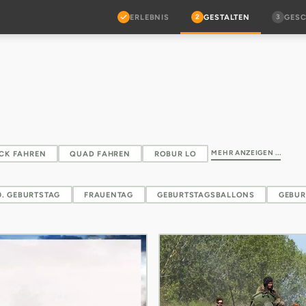
2
3
ERLEBNIS
GESTALTEN
GES
MEHR ANZEIGEN ...
CK FAHREN
QUAD FAHREN
ROBUR LO
80. GEBURTSTAG
FRAUENTAG
GEBURTSTAGSBALLONS
GEBUR