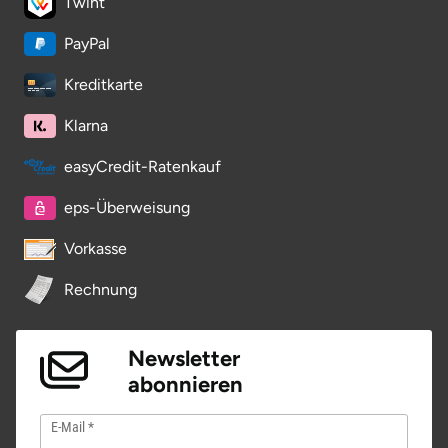
Twint
Potsdam-Mittelmark
PayPal
Prignitz
Kreditkarte
Klarna
Regensburg
easyCredit-Ratenkauf
Rendsburg Eckernförde
eps-Überweisung
Rheine
Vorkasse
Rodgau
Rechnung
Rostock
Newsletter
Rottweil
abonnieren
E-Mail
Rügen