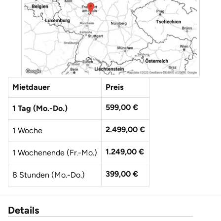
Düsseldorf
Erfurt
Erlangen
Essen
Mietdauer
Preis
Flensburg
599,00 €
1 Tag (Mo.-Do.)
2.499,00 €
Frankfurt am Main
1 Woche
1.249,00 €
1 Wochenende (Fr.-Mo.)
Freiberg
399,00 €
8 Stunden (Mo.-Do.)
Freiburg
Fulda
Details