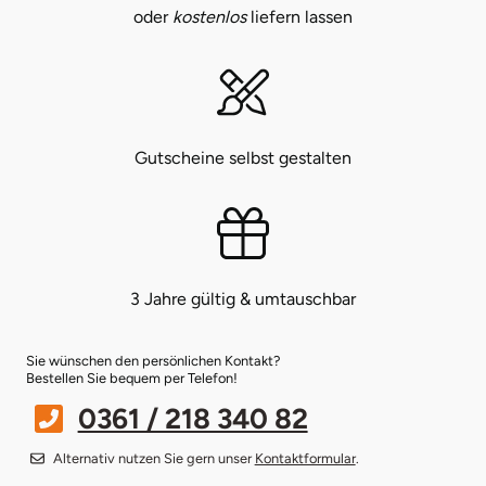
oder
kostenlos
liefern lassen
Bruchköbel
Münster
Sangerhausen
Bruchsal
Nürnberg
Sonneberg
Gutscheine selbst gestalten
Burghausen
Oberlausitz
Suhl
Calw
Pirna
Unterwellenborn
Chemnitz
Riesa
Weimar
3 Jahre gültig & umtauschbar
Cloppenburg
Ruhrgebiet
Weißenfels
Sie wünschen den persönlichen Kontakt?
Bestellen Sie bequem per Telefon!
Coburg
Strausberg (Berlin/Brandenburg)
Witterda
0361 / 218 340 82
Cottbus
Sömmerda
Alternativ nutzen Sie gern unser
Kontaktformular
.