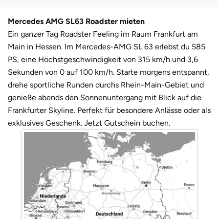
Darmstadt
Weimar
Mercedes AMG SL63 Roadster mieten
Deggendorf
sächsische Schweiz
Ein ganzer Tag Roadster Feeling im Raum Frankfurt am
Main in Hessen. Im Mercedes-AMG SL 63 erlebst du 585
Dessau
PS, eine Höchstgeschwindigkeit von 315 km/h und 3,6
Sekunden von 0 auf 100 km/h. Starte morgens entspannt,
Dietzenbach
drehe sportliche Runden durchs Rhein-Main-Gebiet und
genieße abends den Sonnenuntergang mit Blick auf die
Dingolfing
Frankfurter Skyline. Perfekt für besondere Anlässe oder als
exklusives Geschenk. Jetzt Gutschein buchen.
Dorsten
Dortmund
Dresden
Duisburg