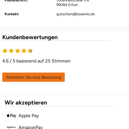
Postanschrift:
Johannesstraße 176
99084 Erfurt
Karlsruhe
Kontakt:
gutschein@basenio.de
Kassel
Kundenbewertungen
Kempten
4.6 von 5
Kerken
4.6 / 5 basierend auf 25 Stimmen
Kiel
Schreiben Sie eine Bewertung
Koblenz
Kronach
Wir akzeptieren
Kulmbach
Apple Pay
Köln
AmazonPay