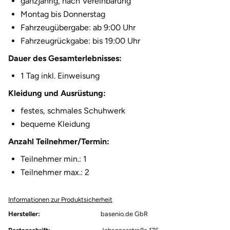
ganzjährig, nach Vereinbarung
Montag bis Donnerstag
Herzogenaurach
Fahrzeugübergabe: ab 9:00 Uhr
Fahrzeugrückgabe: bis 19:00 Uhr
Herzogtum Lauenburg
Dauer des Gesamterlebnisses:
Homburg
1 Tag inkl. Einweisung
Kleidung und Ausrüstung:
Horb am Neckar
festes, schmales Schuhwerk
Ibbenbüren
bequeme Kleidung
Anzahl Teilnehmer/Termin:
Ingolstadt
Teilnehmer min.: 1
Jena
Teilnehmer max.: 2
Jerichower Land
Informationen zur Produktsicherheit
Hersteller:
basenio.de GbR
Kamp-Lintfort