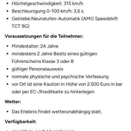
Höchstgeschwindigkeit: 315 km/h
Halle
Beschleunigung 0-100 km/h: 3,6 s
Getriebe:Neunstufen-Automatik (AMG Speedshift
Hamburg
TCT 9G)
Voraussetzungen für die Teilnehmer:
Hanau
Mindestalter: 24 Jahre
Hannover
mindestens 2 Jahre Besitz eines gültigen
Führerscheins Klasse 3 oder B
Haßfurt
gültiger Personalausweis
normale physische und psychische Verfassung
Heidelberg
vor Ort ist eine Kaution in Höhe von 2.500 Euro in bar
oder per EC-/Kreditkarte zu hinterlegen
Heidenheim
Wetter:
Heilbronn
Das Erlebnis findet wetterunabhängig statt.
Verfügbarkeit:
Heldburg