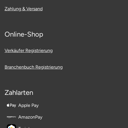
Ostholstein
Zahlung & Versand
Ostprignitz-Ruppin
Online-Shop
Oy-Mittelberg
Passau
Verkäufer Registrierung
Pforzheim
Branchenbuch Registrierung
Pinneberg
Zahlarten
Pirna
Apple Pay
Plön
AmazonPay
Potsdam