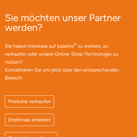
Mettingen
Sie möchten unser Partner
Moers
werden?
Märkisch-Oderland
®
Sie haben Interesse auf basenio
zu werben, zu
Mönchengladbach
verkaufen oder unsere Online-Shop-Technologie zu
nutzen?
München
Kontaktieren Sie uns jetzt über den entsprechenden
Bereich:
Münster
Nagold
Produkte verkaufen
Neckarsulm
Erlebnisse anbieten
Nesselwang