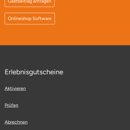
Gastbeitrag anfragen
Neumünster
Nidda
Onlineshop Software
Nordwestmecklenburg
Nürnberg
Oberhavel
Erlebnisgutscheine
Odenwald
Aktivieren
Oder-Spree
Prüfen
Oldenburg
Osnabrück
Abrechnen