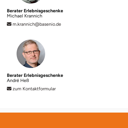
Berater Erlebnisgeschenke
Lüneburg
Michael Krannich
m.krannich@basenio.de
Magdeburg
Main-Kinzig-Kreis
Mainz
Mannheim
Berater Erlebnisgeschenke
André Heß
Mecklenburgische Seenplatte
zum Kontaktformular
Meiningen
Merzig