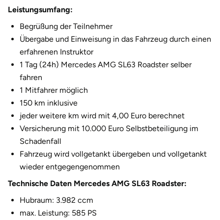
Fürstenfeldbruck
Leistungsumfang:
Begrüßung der Teilnehmer
Fürth
Übergabe und Einweisung in das Fahrzeug durch einen
erfahrenen Instruktor
Geiselwind
1 Tag (24h) Mercedes AMG SL63 Roadster selber
fahren
Gelnhausen
1 Mitfahrer möglich
150 km inklusive
Gera
jeder weitere km wird mit 4,00 Euro berechnet
Versicherung mit 10.000 Euro Selbstbeteiligung im
Gersfeld
Schadenfall
Fahrzeug wird vollgetankt übergeben und vollgetankt
Gotha
wieder entgegengenommen
Göppingen
Technische Daten Mercedes AMG SL63 Roadster:
Hubraum: 3.982 ccm
Görlitz
max. Leistung: 585 PS