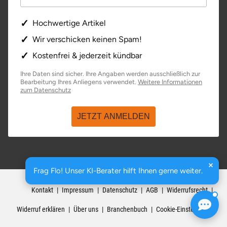
Saarbrücken
Hochwertige Artikel
Wir verschicken keinen Spam!
Salzgitter
Kostenfrei & jederzeit kündbar
Schongau
Ihre Daten sind sicher. Ihre Angaben werden ausschließlich zur
Bearbeitung Ihres Anliegens verwendet.
Weitere Informationen
öffnet in neuem Fenster
zum Datenschutz
Schwabach
JETZT ANMELDEN
Schweinfurt
Schwerin
Segeberg
Frag Flo! Unser KI-Berater hilft Ihnen gerne weiter.
basenio.de
|
Johannesstraße 176
,
99084
Erfurt
Kontakt
Impressum
Datenschutz
AGB
Widerrufsrecht
Seligenstadt
Widerruf erklären
Über uns
Branchenbuch
Cookie-Einstellungen
Speyer