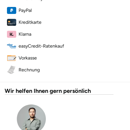
PayPal
Landkreis Rostock
Kreditkarte
Landshut
Klarna
Langenselbold
easyCredit-Ratenkauf
Leipzig
Vorkasse
Rechnung
Leutkirch
Ludwigslust-Parchim
Wir helfen Ihnen gern persönlich
Löbau
Lübeck
Lüchow-Dannenberg