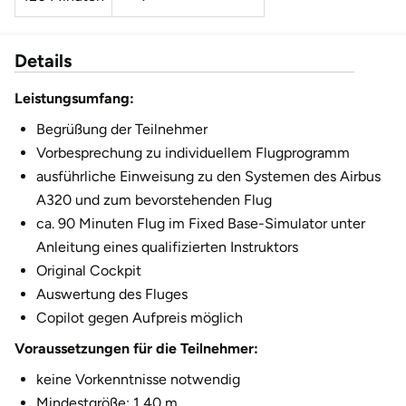
Fürstenfeldbruck
Details
Fürth
Leistungsumfang:
Geiselwind
Begrüßung der Teilnehmer
Gelnhausen
Vorbesprechung zu individuellem Flugprogramm
ausführliche Einweisung zu den Systemen des Airbus
Gera
A320 und zum bevorstehenden Flug
ca. 90 Minuten Flug im Fixed Base-Simulator unter
Gersfeld
Anleitung eines qualifizierten Instruktors
Original Cockpit
Gotha
Auswertung des Fluges
Copilot gegen Aufpreis möglich
Göppingen
Voraussetzungen für die Teilnehmer:
keine Vorkenntnisse notwendig
Görlitz
Mindestgröße: 1,40 m