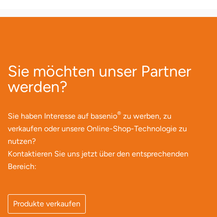
Neumünster
Nidda
Nordwestmecklenburg
Sie möchten unser Partner
Nürnberg
werden?
Oberhavel
®
Sie haben Interesse auf basenio
zu werben, zu
Odenwald
verkaufen oder unsere Online-Shop-Technologie zu
nutzen?
Oder-Spree
Kontaktieren Sie uns jetzt über den entsprechenden
Bereich:
Oldenburg
Osnabrück
Produkte verkaufen