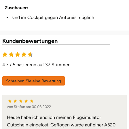
Zuschauer:
Herzogenaurach
sind im Cockpit gegen Aufpreis möglich
Herzogtum Lauenburg
Homburg
Kundenbewertungen
Horb am Neckar
4.7 / 5 basierend auf 37 Stimmen
Ibbenbüren
Schreiben Sie eine Bewertung
Ingolstadt
Jena
von Stefan am 30.08.2022
Jerichower Land
Heute habe ich endlich meinen Flugsimulator
Gutschein eingelöst. Geflogen wurde auf einer A320.
Kamp-Lintfort