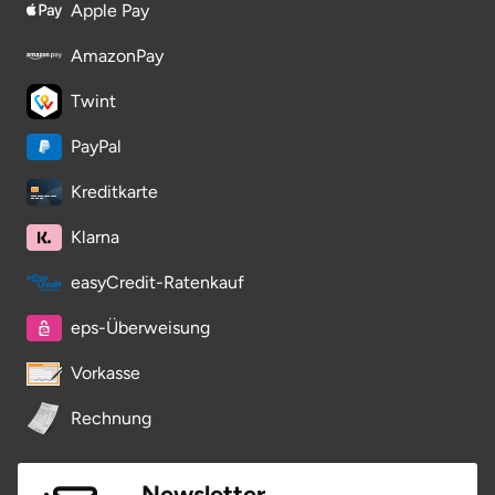
Apple Pay
Saarbrücken
AmazonPay
Salzgitter
Twint
Schongau
PayPal
Kreditkarte
Schwabach
Klarna
Schweinfurt
easyCredit-Ratenkauf
Schwerin
eps-Überweisung
Segeberg
Vorkasse
Rechnung
Seligenstadt
Speyer
Newsletter