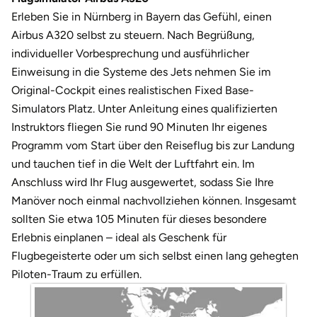
Darmstadt
Weimar
Erleben Sie in Nürnberg in Bayern das Gefühl, einen
Airbus A320 selbst zu steuern. Nach Begrüßung,
Deggendorf
sächsische Schweiz
individueller Vorbesprechung und ausführlicher
Einweisung in die Systeme des Jets nehmen Sie im
Dessau
Original-Cockpit eines realistischen Fixed Base-
Simulators Platz. Unter Anleitung eines qualifizierten
Dietzenbach
Instruktors fliegen Sie rund 90 Minuten Ihr eigenes
Programm vom Start über den Reiseflug bis zur Landung
Dingolfing
und tauchen tief in die Welt der Luftfahrt ein. Im
Dorsten
Anschluss wird Ihr Flug ausgewertet, sodass Sie Ihre
Manöver noch einmal nachvollziehen können. Insgesamt
Dortmund
sollten Sie etwa 105 Minuten für dieses besondere
Erlebnis einplanen – ideal als Geschenk für
Dresden
Flugbegeisterte oder um sich selbst einen lang gehegten
Piloten-Traum zu erfüllen.
Duisburg