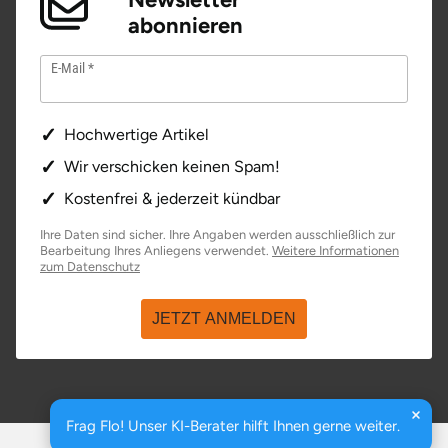
abonnieren
Stade
E-Mail
Steinburg
Hochwertige Artikel
Stendal
Wir verschicken keinen Spam!
Stettiner Haff
Kostenfrei & jederzeit kündbar
Ihre Daten sind sicher. Ihre Angaben werden ausschließlich zur
Stormarn
Bearbeitung Ihres Anliegens verwendet.
Weitere Informationen
zum Datenschutz
Straubing
JETZT ANMELDEN
Stuttgart
Sulz am Neckar
Frag Flo! Unser KI-Berater hilft Ihnen gerne weiter.
basenio.de
|
Johannesstraße 176
,
99084
Erfurt
Tannheimer Tal