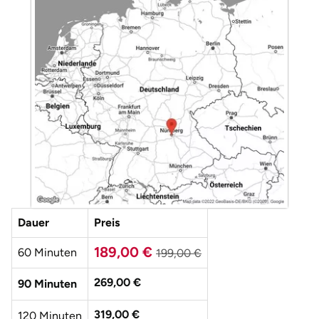
Düsseldorf
Erfurt
Erlangen
Essen
Flensburg
Frankfurt am Main
Dauer
Preis
Freiberg
189,00 €
60 Minuten
199,00 €
Freiburg
269,00 €
90 Minuten
Fulda
319,00 €
120 Minuten