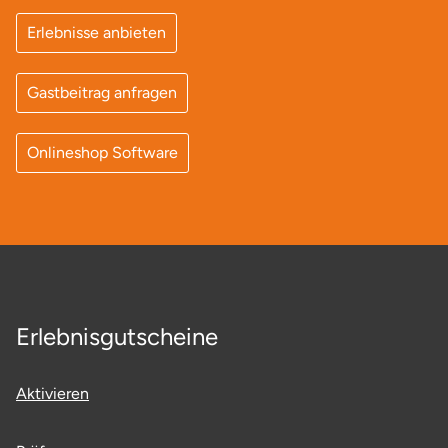
Ostholstein
Erlebnisse anbieten
Ostprignitz-Ruppin
Gastbeitrag anfragen
Oy-Mittelberg
Onlineshop Software
Passau
Pforzheim
Pinneberg
Pirna
Erlebnisgutscheine
Plön
Aktivieren
Potsdam