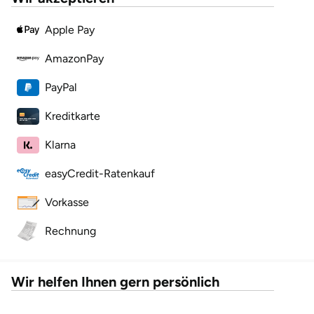
Apple Pay
Lüneburg
AmazonPay
Magdeburg
PayPal
Main-Kinzig-Kreis
Kreditkarte
Mainz
Klarna
easyCredit-Ratenkauf
Mannheim
Vorkasse
Mecklenburgische Seenplatte
Rechnung
Meiningen
Wir helfen Ihnen gern persönlich
Merzig