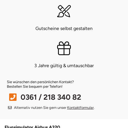
Bruchköbel
Münster
Sangerhausen
Bruchsal
Nürnberg
Sonneberg
Gutscheine selbst gestalten
Burghausen
Oberlausitz
Suhl
Calw
Pirna
Unterwellenborn
3 Jahre gültig & umtauschbar
Chemnitz
Riesa
Weimar
Sie wünschen den persönlichen Kontakt?
Cloppenburg
Ruhrgebiet
Weißenfels
Bestellen Sie bequem per Telefon!
0361 / 218 340 82
Coburg
Strausberg (Berlin/Brandenburg)
Witterda
Alternativ nutzen Sie gern unser
Kontaktformular
.
Cottbus
Sömmerda
Flugsimulator Airbus A320