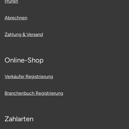
Prüfen
Potsdam-Mittelmark
Abrechnen
Prignitz
Zahlung & Versand
Regensburg
Rendsburg Eckernförde
Online-Shop
Rheine
Verkäufer Registrierung
Rodgau
Branchenbuch Registrierung
Rostock
Rottweil
Zahlarten
Rügen