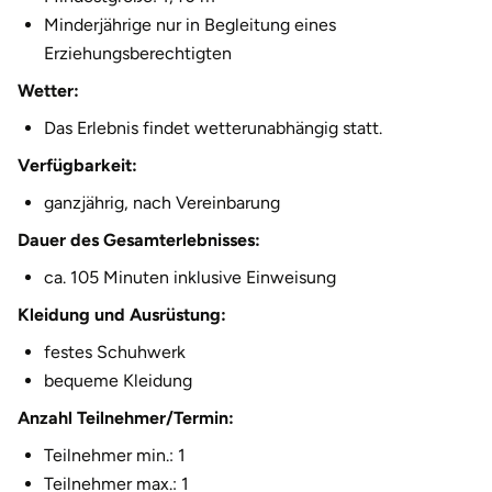
Minderjährige nur in Begleitung eines
Halle
Erziehungsberechtigten
Hamburg
Wetter:
Das Erlebnis findet wetterunabhängig statt.
Hanau
Verfügbarkeit:
Hannover
ganzjährig, nach Vereinbarung
Dauer des Gesamterlebnisses:
Haßfurt
ca. 105 Minuten inklusive Einweisung
Heidelberg
Kleidung und Ausrüstung:
festes Schuhwerk
Heidenheim
bequeme Kleidung
Heilbronn
Anzahl Teilnehmer/Termin:
Teilnehmer min.: 1
Heldburg
Teilnehmer max.: 1