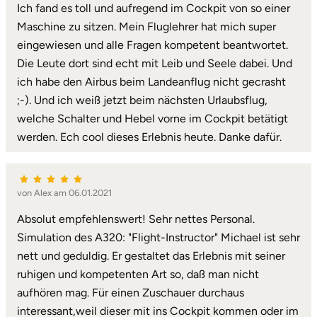
Ich fand es toll und aufregend im Cockpit von so einer
Karlsruhe
Maschine zu sitzen. Mein Fluglehrer hat mich super
eingewiesen und alle Fragen kompetent beantwortet.
Kassel
Die Leute dort sind echt mit Leib und Seele dabei. Und
ich habe den Airbus beim Landeanflug nicht gecrasht
Kempten
;-). Und ich weiß jetzt beim nächsten Urlaubsflug,
welche Schalter und Hebel vorne im Cockpit betätigt
Kerken
werden. Ech cool dieses Erlebnis heute. Danke dafür.
Kiel
von Alex am 06.01.2021
Koblenz
Absolut empfehlenswert! Sehr nettes Personal.
Simulation des A320: "Flight-Instructor" Michael ist sehr
Kronach
nett und geduldig. Er gestaltet das Erlebnis mit seiner
ruhigen und kompetenten Art so, daß man nicht
Kulmbach
aufhören mag. Für einen Zuschauer durchaus
interessant,weil dieser mit ins Cockpit kommen oder im
Köln