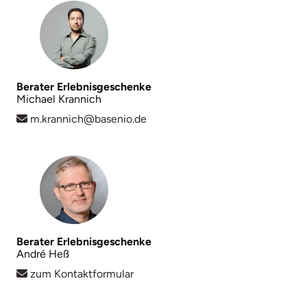
Mettingen
Moers
Märkisch-Oderland
Berater Erlebnisgeschenke
Michael Krannich
Mönchengladbach
m.krannich@basenio.de
München
Münster
Nagold
Berater Erlebnisgeschenke
Neckarsulm
André Heß
zum Kontaktformular
Nesselwang