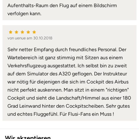
Aufenthalts-Raum den Flug auf einem Bildschirm
Landkreis Rostock
verfolgen kann.
Landshut
von uenue am 30.10.2018
Langenselbold
Sehr netter Empfang durch freundliches Personal. Der
Wartebereich ist ganz stimmig mit Sitzen aus einem
Leipzig
Verkehrsflugzeug ausgestattet. Ich selbst bin zu zweit
auf dem Simulator des A320 geflogen. Der Instrukteur
Leutkirch
war nötig für diejenigen die sich im Cockpit des Airbus
nicht perfekt auskennen. Man sitzt in einem "richtigen"
Ludwigslust-Parchim
Cockpit und sieht die Landschaft/Himmel aus einer 180
Grad Leinwand hinter den Cockpitscheiben. Sehr gutes
Löbau
und echtes Fluggefühl. Für Flusi-Fans ein Muss !
Lübeck
Wir akzeptieren
Lüchow-Dannenberg