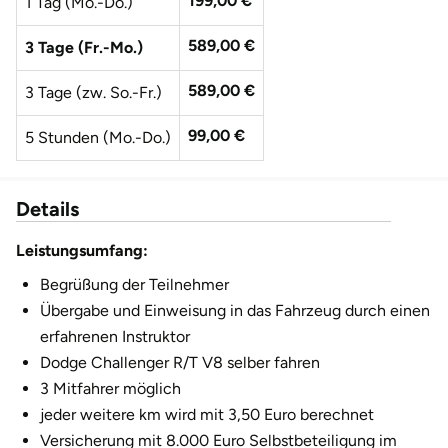
199,00 €
1 Tag (Mo.-Do.)
Fürstenfeldbruck
589,00 €
3 Tage (Fr.-Mo.)
Fürth
589,00 €
3 Tage (zw. So.-Fr.)
Geiselwind
99,00 €
5 Stunden (Mo.-Do.)
Gelnhausen
Details
Gera
Leistungsumfang:
Gersfeld
Begrüßung der Teilnehmer
Übergabe und Einweisung in das Fahrzeug durch einen
Gotha
erfahrenen Instruktor
Dodge Challenger R/T V8 selber fahren
Göppingen
3 Mitfahrer möglich
jeder weitere km wird mit 3,50 Euro berechnet
Görlitz
Versicherung mit 8.000 Euro Selbstbeteiligung im