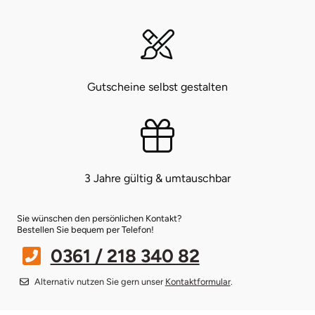
Bruchköbel
Münster
Sangerhausen
Bruchsal
Nürnberg
Sonneberg
Gutscheine selbst gestalten
Burghausen
Oberlausitz
Suhl
Calw
Pirna
Unterwellenborn
Chemnitz
Riesa
Weimar
3 Jahre gültig & umtauschbar
Cloppenburg
Ruhrgebiet
Weißenfels
Sie wünschen den persönlichen Kontakt?
Bestellen Sie bequem per Telefon!
Coburg
Strausberg (Berlin/Brandenburg)
Witterda
0361 / 218 340 82
Cottbus
Sömmerda
Alternativ nutzen Sie gern unser
Kontaktformular
.