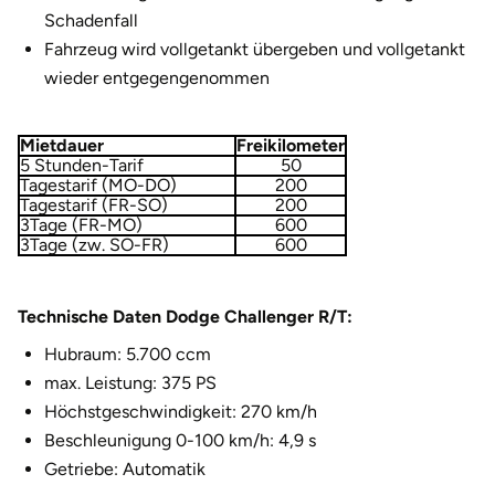
Schadenfall
Halle
Fahrzeug wird vollgetankt übergeben und vollgetankt
wieder entgegengenommen
Hamburg
Hanau
Mietdauer
Freikilometer
5 Stunden-Tarif
50
Tagestarif (MO-DO)
200
Hannover
Tagestarif (FR-SO)
200
3Tage (FR-MO)
600
3Tage (zw. SO-FR)
600
Haßfurt
Heidelberg
Technische Daten Dodge Challenger R/T:
Hubraum: 5.700 ccm
Heidenheim
max. Leistung: 375 PS
Höchstgeschwindigkeit: 270 km/h
Heilbronn
Beschleunigung 0-100 km/h: 4,9 s
Getriebe: Automatik
Heldburg