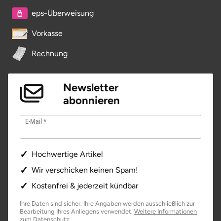
eps-Überweisung
Saarbrücken
Vorkasse
Salzgitter
Rechnung
Schongau
Newsletter
Schwabach
abonnieren
Schweinfurt
E-Mail
Schwerin
Hochwertige Artikel
Segeberg
Wir verschicken keinen Spam!
Kostenfrei & jederzeit kündbar
Seligenstadt
Ihre Daten sind sicher. Ihre Angaben werden ausschließlich zur
Bearbeitung Ihres Anliegens verwendet.
Weitere Informationen
Speyer
öffnet in neuem Fenster
zum Datenschutz