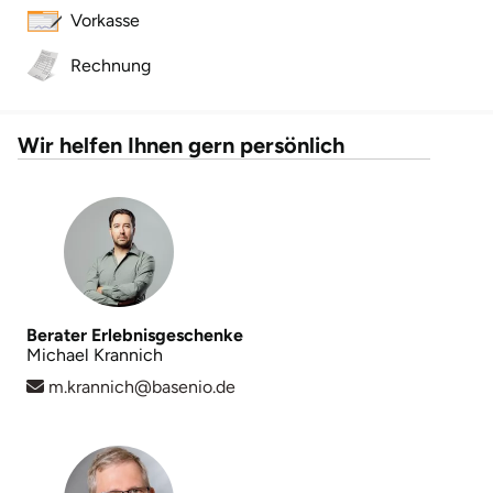
Vorkasse
Lüneburg
Rechnung
Magdeburg
Wir helfen Ihnen gern persönlich
Main-Kinzig-Kreis
Mainz
Mannheim
Mecklenburgische Seenplatte
Berater Erlebnisgeschenke
Michael Krannich
m.krannich@basenio.de
Meiningen
Merzig