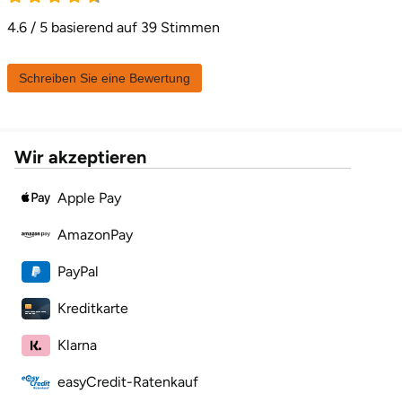
4.6 / 5 basierend auf 39 Stimmen
Landkreis Rostock
Schreiben Sie eine Bewertung
Landshut
Langenselbold
Wir akzeptieren
Leipzig
Apple Pay
Leutkirch
AmazonPay
Ludwigslust-Parchim
PayPal
Kreditkarte
Löbau
Klarna
Lübeck
easyCredit-Ratenkauf
Lüchow-Dannenberg