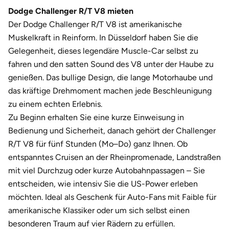
Darmstadt
Weimar
Dodge Challenger R/T V8 mieten
Der Dodge Challenger R/T V8 ist amerikanische
Deggendorf
sächsische Schweiz
Muskelkraft in Reinform. In Düsseldorf haben Sie die
Gelegenheit, dieses legendäre Muscle-Car selbst zu
Dessau
fahren und den satten Sound des V8 unter der Haube zu
genießen. Das bullige Design, die lange Motorhaube und
Dietzenbach
das kräftige Drehmoment machen jede Beschleunigung
zu einem echten Erlebnis.
Dingolfing
Zu Beginn erhalten Sie eine kurze Einweisung in
Bedienung und Sicherheit, danach gehört der Challenger
Dorsten
R/T V8 für fünf Stunden (Mo–Do) ganz Ihnen. Ob
Dortmund
entspanntes Cruisen an der Rheinpromenade, Landstraßen
mit viel Durchzug oder kurze Autobahnpassagen – Sie
Dresden
entscheiden, wie intensiv Sie die US-Power erleben
möchten. Ideal als Geschenk für Auto-Fans mit Faible für
Duisburg
amerikanische Klassiker oder um sich selbst einen
besonderen Traum auf vier Rädern zu erfüllen.