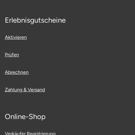
Ostholstein
Erlebnisgutscheine
Ostprignitz-Ruppin
Oy-Mittelberg
Aktivieren
Passau
Prüfen
Pforzheim
Abrechnen
Pinneberg
Zahlung & Versand
Pirna
Plön
Online-Shop
Potsdam
Verkäufer Registrierung