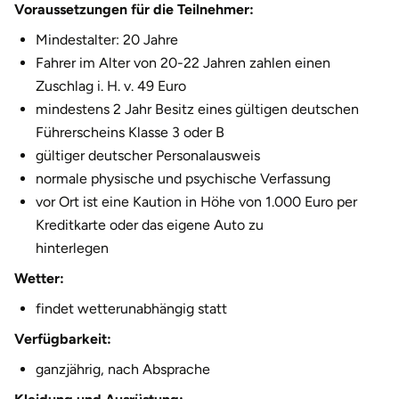
Voraussetzungen für die Teilnehmer:
Herzogenaurach
Mindestalter: 20 Jahre
Fahrer im Alter von 20-22 Jahren zahlen einen
Herzogtum Lauenburg
Zuschlag i. H. v. 49 Euro
mindestens 2 Jahr Besitz eines gültigen deutschen
Homburg
Führerscheins Klasse 3 oder B
gültiger deutscher Personalausweis
Horb am Neckar
normale physische und psychische Verfassung
vor Ort ist eine Kaution in Höhe von 1.000 Euro per
Ibbenbüren
Kreditkarte oder das eigene Auto zu
hinterlegen
Ingolstadt
Wetter:
Jena
findet wetterunabhängig statt
Verfügbarkeit:
Jerichower Land
ganzjährig, nach Absprache
Kamp-Lintfort