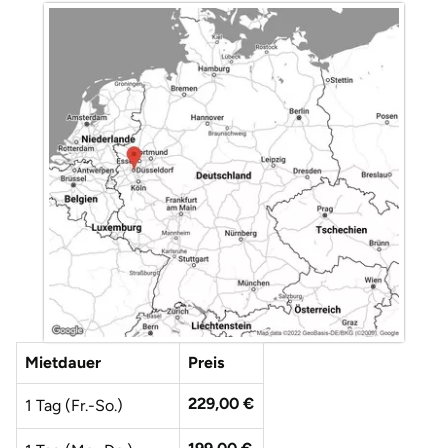
Düsseldorf
Erfurt
Erlangen
Essen
Flensburg
Frankfurt am Main
Freiberg
Mietdauer
Preis
Freiburg
229,00 €
1 Tag (Fr.-So.)
Fulda