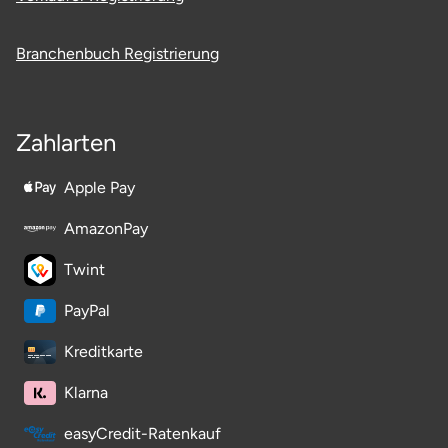
Potsdam-Mittelmark
Branchenbuch Registrierung
Prignitz
Regensburg
Zahlarten
Rendsburg Eckernförde
Apple Pay
Rheine
AmazonPay
Twint
Rodgau
PayPal
Rostock
Kreditkarte
Rottweil
Klarna
Rügen
easyCredit-Ratenkauf