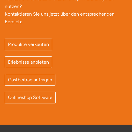
Neumünster
nutzen?
Kontaktieren Sie uns jetzt über den entsprechenden
Nidda
Bereich:
Nordwestmecklenburg
Produkte verkaufen
Nürnberg
Erlebnisse anbieten
Oberhavel
Odenwald
Gastbeitrag anfragen
Oder-Spree
Onlineshop Software
Oldenburg
Osnabrück