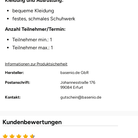
Kleidung und Ausrüstung:
bequeme Kleidung
Karlsruhe
festes, schmales Schuhwerk
Kassel
Anzahl Teilnehmer/Termin:
Teilnehmer min.: 1
Kempten
Teilnehmer max.: 1
Kerken
Informationen zur Produktsicherheit
Hersteller:
basenio.de GbR
Kiel
Postanschrift:
Johannesstraße 176
99084 Erfurt
Koblenz
Kontakt:
gutschein@basenio.de
Kronach
Kulmbach
Kundenbewertungen
4.6 von 5
Köln