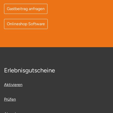
Neumünster
Gastbeitrag anfragen
Nidda
Onlineshop Software
Nordwestmecklenburg
Nürnberg
Oberhavel
Odenwald
Erlebnisgutscheine
Oder-Spree
Aktivieren
Oldenburg
Prüfen
Osnabrück