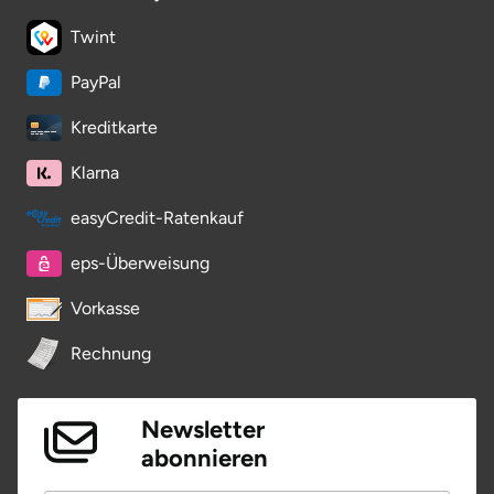
Potsdam-Mittelmark
Twint
PayPal
Prignitz
Kreditkarte
Regensburg
Klarna
Rendsburg Eckernförde
easyCredit-Ratenkauf
Rheine
eps-Überweisung
Rodgau
Vorkasse
Rechnung
Rostock
Rottweil
Newsletter
abonnieren
Rügen