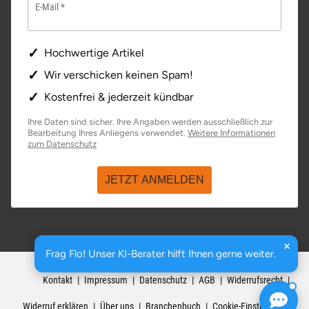
E-Mail
Saarbrücken
Hochwertige Artikel
Salzgitter
Wir verschicken keinen Spam!
Schongau
Kostenfrei & jederzeit kündbar
Ihre Daten sind sicher. Ihre Angaben werden ausschließlich zur
Schwabach
Bearbeitung Ihres Anliegens verwendet.
Weitere Informationen
öffnet in neuem Fenster
zum Datenschutz
Schweinfurt
JETZT ANMELDEN
Schwerin
Segeberg
Frag Flo! Unser KI-Berater hilft Ihnen gerne weiter.
basenio.de
|
Johannesstraße 176
,
99084
Erfurt
Seligenstadt
Kontakt
Impressum
Datenschutz
AGB
Widerrufsrecht
Speyer
Widerruf erklären
Über uns
Branchenbuch
Cookie-Einstellungen