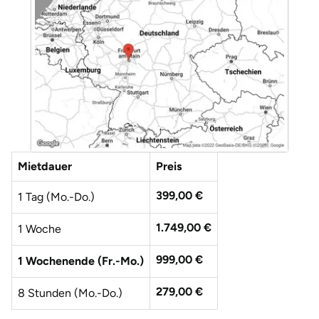
Düsseldorf
Erfurt
Erlangen
Essen
Flensburg
Mietdauer
Preis
Frankfurt am Main
399,00 €
1 Tag (Mo.-Do.)
Freiberg
1.749,00 €
1 Woche
Freiburg
999,00 €
1 Wochenende (Fr.-Mo.)
279,00 €
8 Stunden (Mo.-Do.)
Fulda