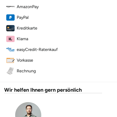
AmazonPay
Landkreis Rostock
PayPal
Landshut
Kreditkarte
Langenselbold
Klarna
easyCredit-Ratenkauf
Leipzig
Vorkasse
Leutkirch
Rechnung
Ludwigslust-Parchim
Wir helfen Ihnen gern persönlich
Löbau
Lübeck
Lüchow-Dannenberg