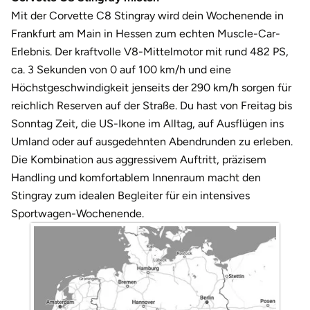
Darmstadt
Weimar
Mit der Corvette C8 Stingray wird dein Wochenende in
Frankfurt am Main in Hessen zum echten Muscle-Car-
Deggendorf
sächsische Schweiz
Erlebnis. Der kraftvolle V8-Mittelmotor mit rund 482 PS,
ca. 3 Sekunden von 0 auf 100 km/h und eine
Dessau
Höchstgeschwindigkeit jenseits der 290 km/h sorgen für
reichlich Reserven auf der Straße. Du hast von Freitag bis
Dietzenbach
Sonntag Zeit, die US-Ikone im Alltag, auf Ausflügen ins
Umland oder auf ausgedehnten Abendrunden zu erleben.
Dingolfing
Die Kombination aus aggressivem Auftritt, präzisem
Dorsten
Handling und komfortablem Innenraum macht den
Stingray zum idealen Begleiter für ein intensives
Dortmund
Sportwagen-Wochenende.
Dresden
Duisburg