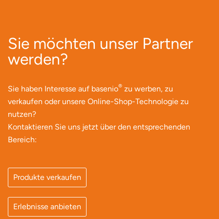
Mettingen
Moers
Sie möchten unser Partner
Märkisch-Oderland
werden?
Mönchengladbach
®
Sie haben Interesse auf basenio
zu werben, zu
verkaufen oder unsere Online-Shop-Technologie zu
München
nutzen?
Münster
Kontaktieren Sie uns jetzt über den entsprechenden
Bereich:
Nagold
Neckarsulm
Produkte verkaufen
Nesselwang
Erlebnisse anbieten