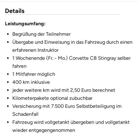
Fürstenfeldbruck
Details
Fürth
Leistungsumfang:
Begrüßung der Teilnehmer
Geiselwind
Übergabe und Einweisung in das Fahrzeug durch einen
erfahrenen Instruktor
Gelnhausen
1 Wochenende (Fr. - Mo.) Corvette C8 Stingray selber
fahren
Gera
1 Mitfahrer möglich
400 km inklusive
Gersfeld
jeder weitere km wird mit 2,50 Euro berechnet
Kilometerpakete optional zubuchbar
Gotha
Versicherung mit 7.500 Euro Selbstbeteiligung im
Göppingen
Schadenfall
Fahrzeug wird vollgetankt übergeben und vollgetankt
Görlitz
wieder entgegengenommen