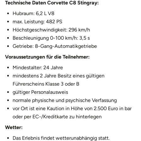
Technische Daten Corvette C8 Stingray:
Halle
Hubraum: 6,2 L V8
max. Leistung: 482 PS
Hamburg
Höchstgeschwindigkeit: 296 km/h
Beschleunigung 0-100 km/h: 3,5 s
Hanau
Getriebe: 8-Gang-Automatikgetriebe
Hannover
Voraussetzungen für die Teilnehmer:
Mindestalter: 24 Jahre
Haßfurt
mindestens 2 Jahre Besitz eines gültigen
Führerscheins Klasse 3 oder B
Heidelberg
gültiger Personalausweis
normale physische und psychische Verfassung
Heidenheim
vor Ort ist eine Kaution in Höhe von 2.500 Euro in bar
oder per EC-/Kreditkarte zu hinterlegen
Heilbronn
Wetter:
Heldburg
Das Erlebnis findet wetterunabhängig statt.