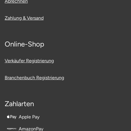
Abrechnen
Ostholstein
Zahlung & Versand
Ostprignitz-Ruppin
Oy-Mittelberg
Online-Shop
Passau
Verkäufer Registrierung
Pforzheim
Branchenbuch Registrierung
Pinneberg
Pirna
Zahlarten
Plön
Apple Pay
Potsdam
AmazonPay