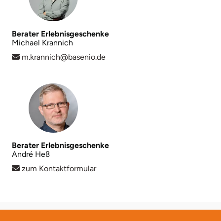
Lüneburg
Berater Erlebnisgeschenke
Michael Krannich
Magdeburg
m.krannich@basenio.de
Main-Kinzig-Kreis
Mainz
Mannheim
Berater Erlebnisgeschenke
Mecklenburgische Seenplatte
André Heß
zum Kontaktformular
Meiningen
Merzig