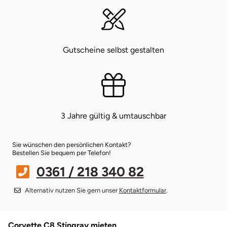
Bruchköbel
Münster
Sangerhausen
Bruchsal
Nürnberg
Sonneberg
Gutscheine selbst gestalten
Burghausen
Oberlausitz
Suhl
Calw
Pirna
Unterwellenborn
3 Jahre gültig & umtauschbar
Chemnitz
Riesa
Weimar
Sie wünschen den persönlichen Kontakt?
Cloppenburg
Ruhrgebiet
Weißenfels
Bestellen Sie bequem per Telefon!
0361 / 218 340 82
Coburg
Strausberg (Berlin/Brandenburg)
Witterda
Alternativ nutzen Sie gern unser
Kontaktformular
.
Cottbus
Sömmerda
Corvette C8 Stingray mieten