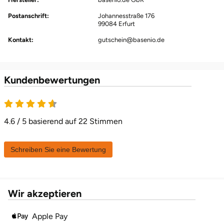
Postanschrift:
Johannesstraße 176
Karlsruhe
99084 Erfurt
Kontakt:
gutschein@basenio.de
Kassel
Kempten
Kundenbewertungen
Kerken
4.6 von 5
Kiel
4.6 / 5 basierend auf 22 Stimmen
Koblenz
Schreiben Sie eine Bewertung
Kronach
Wir akzeptieren
Kulmbach
Apple Pay
Köln