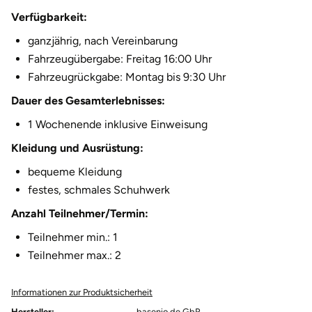
Verfügbarkeit:
Herzogenaurach
ganzjährig, nach Vereinbarung
Herzogtum Lauenburg
Fahrzeugübergabe: Freitag 16:00 Uhr
Fahrzeugrückgabe: Montag bis 9:30 Uhr
Homburg
Dauer des Gesamterlebnisses:
1 Wochenende inklusive Einweisung
Horb am Neckar
Kleidung und Ausrüstung:
Ibbenbüren
bequeme Kleidung
festes, schmales Schuhwerk
Ingolstadt
Anzahl Teilnehmer/Termin:
Jena
Teilnehmer min.: 1
Teilnehmer max.: 2
Jerichower Land
Informationen zur Produktsicherheit
Kamp-Lintfort
Hersteller:
basenio.de GbR