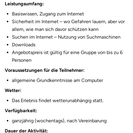
Düsseldorf
Leistungsumfang:
Basiswissen, Zugang zum Internet
Erfurt
Sicherheit im Internet – wo Gefahren lauern, aber vor
allem, wie man sich davor schützen kann
Erlangen
Suchen im Internet – Nutzung von Suchmaschinen
Downloads
Essen
Angebotspreis ist gültig für eine Gruppe von bis zu 6
Personen
Flensburg
Voraussetzungen für die Teilnehmer:
Frankfurt am Main
allgemeine Grundkenntnisse am Computer
Wetter:
Freiberg
Das Erlebnis findet wetterunabhängig statt.
Freiburg
Verfügbarkeit:
ganzjährig (wochentags), nach Vereinbarung
Fulda
Dauer der Aktivität: