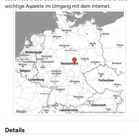
Darmstadt
Weimar
wichtige Aspekte im Umgang mit dem Internet.
Deggendorf
sächsische Schweiz
Dessau
Dietzenbach
Dingolfing
Dorsten
Dortmund
Dresden
Duisburg
Details