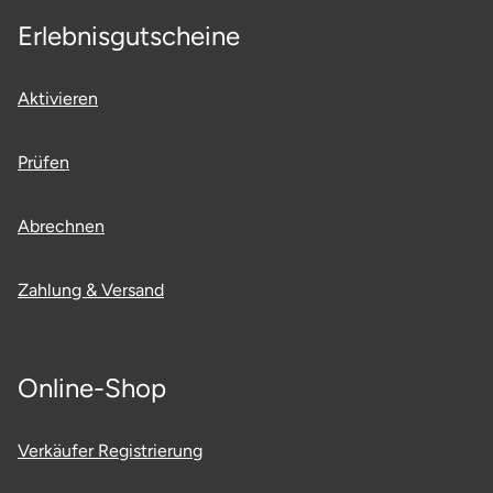
Erlebnisgutscheine
Lüneburg
Aktivieren
Magdeburg
Prüfen
Main-Kinzig-Kreis
Mainz
Abrechnen
Mannheim
Zahlung & Versand
Mecklenburgische Seenplatte
Online-Shop
Meiningen
Merzig
Verkäufer Registrierung