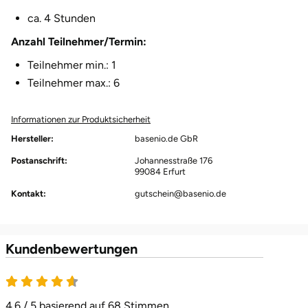
Fürstenfeldbruck
ca. 4 Stunden
Anzahl Teilnehmer/Termin:
Fürth
Teilnehmer min.: 1
Geiselwind
Teilnehmer max.: 6
Gelnhausen
Informationen zur Produktsicherheit
Hersteller:
basenio.de GbR
Gera
Postanschrift:
Johannesstraße 176
99084 Erfurt
Gersfeld
Kontakt:
gutschein@basenio.de
Gotha
Kundenbewertungen
Göppingen
Görlitz
4.6 / 5 basierend auf 68 Stimmen