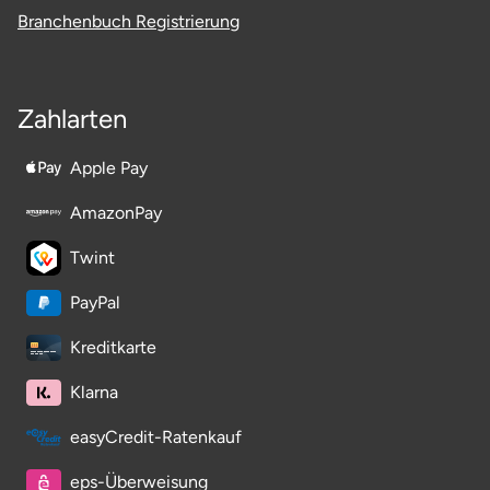
Mettingen
Branchenbuch Registrierung
Moers
Zahlarten
Märkisch-Oderland
Apple Pay
Mönchengladbach
AmazonPay
München
Twint
Münster
PayPal
Nagold
Kreditkarte
Klarna
Neckarsulm
easyCredit-Ratenkauf
Nesselwang
eps-Überweisung