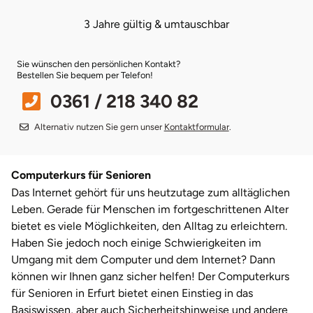
3 Jahre gültig & umtauschbar
Bruchköbel
Münster
Sangerhausen
Sie wünschen den persönlichen Kontakt?
Bruchsal
Nürnberg
Sonneberg
Bestellen Sie bequem per Telefon!
0361 / 218 340 82
Burghausen
Oberlausitz
Suhl
Alternativ nutzen Sie gern unser
Kontaktformular
.
Calw
Pirna
Unterwellenborn
Chemnitz
Riesa
Weimar
Computerkurs für Senioren
Das Internet gehört für uns heutzutage zum alltäglichen
Leben. Gerade für Menschen im fortgeschrittenen Alter
Cloppenburg
Ruhrgebiet
Weißenfels
bietet es viele Möglichkeiten, den Alltag zu erleichtern.
Haben Sie jedoch noch einige Schwierigkeiten im
Coburg
Strausberg (Berlin/Brandenburg)
Witterda
Umgang mit dem Computer und dem Internet? Dann
können wir Ihnen ganz sicher helfen! Der Computerkurs
Cottbus
Sömmerda
für Senioren in Erfurt bietet einen Einstieg in das
Basiswissen, aber auch Sicherheitshinweise und andere