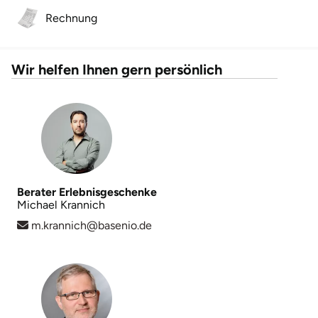
Rechnung
Herzogenaurach
Herzogtum Lauenburg
Wir helfen Ihnen gern persönlich
Homburg
Horb am Neckar
Ibbenbüren
Berater Erlebnisgeschenke
Ingolstadt
Michael Krannich
m.krannich@basenio.de
Jena
Jerichower Land
Kamp-Lintfort