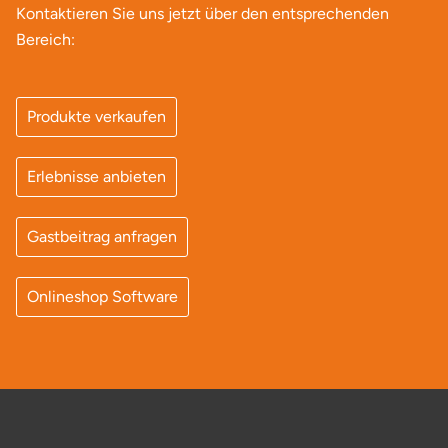
Kontaktieren Sie uns jetzt über den entsprechenden
Bereich:
Landkreis Rostock
Landshut
Produkte verkaufen
Langenselbold
Erlebnisse anbieten
Leipzig
Gastbeitrag anfragen
Leutkirch
Ludwigslust-Parchim
Onlineshop Software
Löbau
Lübeck
Lüchow-Dannenberg