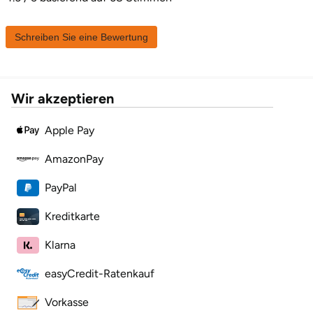
Halle
Schreiben Sie eine Bewertung
Hamburg
Hanau
Wir akzeptieren
Hannover
Apple Pay
Haßfurt
AmazonPay
PayPal
Heidelberg
Kreditkarte
Heidenheim
Klarna
Heilbronn
easyCredit-Ratenkauf
Heldburg
Vorkasse