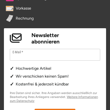
Neumünster
Vorkasse
Nidda
Rechnung
Nordwestmecklenburg
Newsletter
Nürnberg
abonnieren
E-Mail
Oberhavel
Odenwald
Hochwertige Artikel
Wir verschicken keinen Spam!
Oder-Spree
Kostenfrei & jederzeit kündbar
Oldenburg
Ihre Daten sind sicher. Ihre Angaben werden ausschließlich zur
Bearbeitung Ihres Anliegens verwendet.
Weitere Informationen
zum Datenschutz
Osnabrück