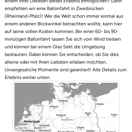
einem Ihrer Liebsten dieses Erlebnis ermöglichen? Dann
Weimar
empfehlen wir eine Ballonfahrt in Zweibrücken
sächsische Schweiz
(Rheinland-Pfalz)! Wer die Welt schon immer einmal aus
einem anderen Blickwinkel betrachten wollte, kann hier
auf seine vollen Kosten kommen. Bei einer 60- bis 90-
minütigen Ballonfahrt lassen Sie sich vom Wind treiben
und können bei einem Glas Sekt die Umgebung
bestaunen. Dabei können Sie entscheiden, ob Sie dies
alleine oder mit Ihren Liebsten erleben möchten.
Unvergessliche Momente sind garantiert! Alle Details zum
Erlebnis weiter unten.