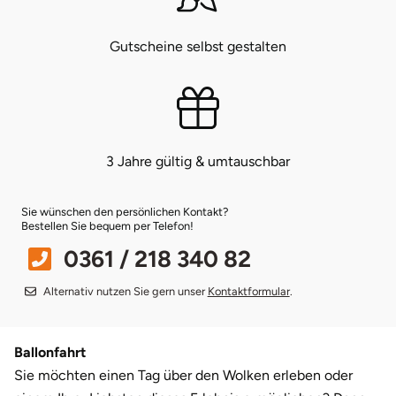
Münster
Sangerhausen
Gutscheine selbst gestalten
Nürnberg
Sonneberg
Oberlausitz
Suhl
3 Jahre gültig & umtauschbar
Pirna
Unterwellenborn
Sie wünschen den persönlichen Kontakt?
Riesa
Weimar
Bestellen Sie bequem per Telefon!
0361 / 218 340 82
Ruhrgebiet
Weißenfels
Alternativ nutzen Sie gern unser
Kontaktformular
.
Strausberg (Berlin/Brandenburg)
Witterda
Ballonfahrt
Sömmerda
Sie möchten einen Tag über den Wolken erleben oder