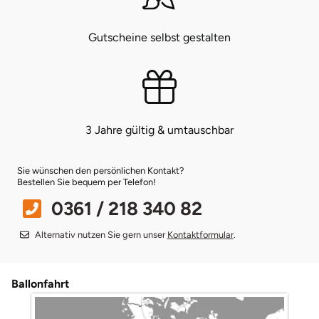
Münster
Sangerhausen
Gutscheine selbst gestalten
Nürnberg
Sonneberg
Oberlausitz
Suhl
3 Jahre gültig & umtauschbar
Pirna
Unterwellenborn
Sie wünschen den persönlichen Kontakt?
Riesa
Weimar
Bestellen Sie bequem per Telefon!
0361 / 218 340 82
Ruhrgebiet
Weißenfels
Alternativ nutzen Sie gern unser
Kontaktformular
.
Strausberg (Berlin/Brandenburg)
Witterda
Ballonfahrt
Sömmerda