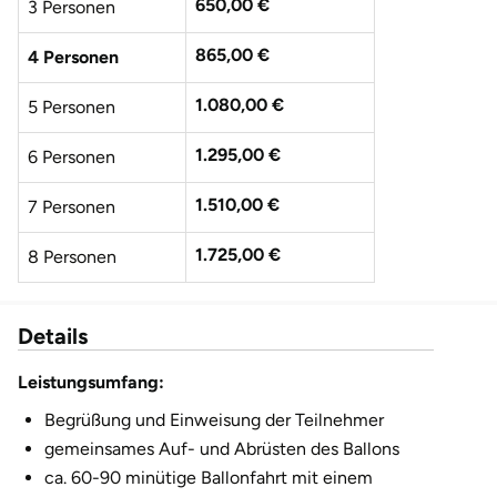
650,00 €
3 Personen
865,00 €
4 Personen
1.080,00 €
5 Personen
1.295,00 €
6 Personen
1.510,00 €
7 Personen
1.725,00 €
8 Personen
1.940,00 €
9 Personen
Details
2.155,00 €
10 Personen
Leistungsumfang:
2.370,00 €
11 Personen
Begrüßung und Einweisung der Teilnehmer
gemeinsames Auf- und Abrüsten des Ballons
2.585,00 €
12 Personen
ca. 60-90 minütige Ballonfahrt mit einem