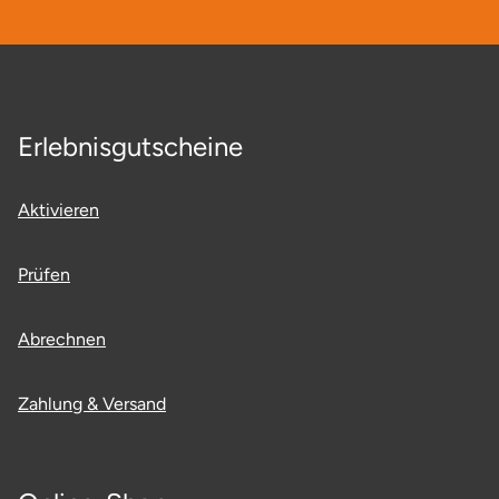
Neumünster
Nidda
Nordwestmecklenburg
Erlebnisgutscheine
Nürnberg
Aktivieren
Oberhavel
Prüfen
Odenwald
Abrechnen
Oder-Spree
Zahlung & Versand
Oldenburg
Osnabrück