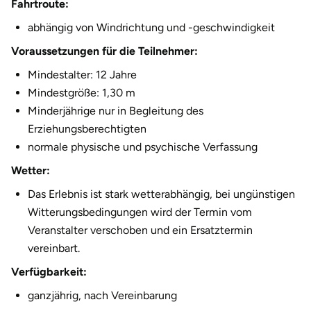
Fahrtroute:
Halle
abhängig von Windrichtung und -geschwindigkeit
Voraussetzungen für die Teilnehmer:
Hamburg
Mindestalter: 12 Jahre
Hanau
Mindestgröße: 1,30 m
Minderjährige nur in Begleitung des
Hannover
Erziehungsberechtigten
normale physische und psychische Verfassung
Haßfurt
Wetter:
Heidelberg
Das Erlebnis ist stark wetterabhängig, bei ungünstigen
Witterungsbedingungen wird der Termin vom
Heidenheim
Veranstalter verschoben und ein Ersatztermin
vereinbart.
Heilbronn
Verfügbarkeit:
ganzjährig, nach Vereinbarung
Heldburg