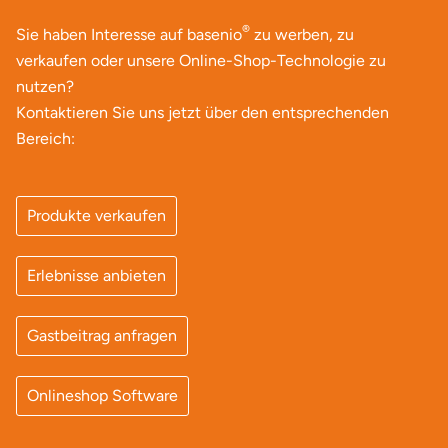
Mettingen
®
Sie haben Interesse auf basenio
zu werben, zu
Moers
verkaufen oder unsere Online-Shop-Technologie zu
nutzen?
Märkisch-Oderland
Kontaktieren Sie uns jetzt über den entsprechenden
Bereich:
Mönchengladbach
München
Produkte verkaufen
Münster
Erlebnisse anbieten
Nagold
Gastbeitrag anfragen
Neckarsulm
Onlineshop Software
Nesselwang