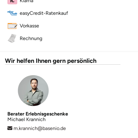
Klarna
easyCredit-Ratenkauf
Landkreis Rostock
Vorkasse
Landshut
Rechnung
Langenselbold
Wir helfen Ihnen gern persönlich
Leipzig
Leutkirch
Ludwigslust-Parchim
Löbau
Berater Erlebnisgeschenke
Michael Krannich
Lübeck
m.krannich@basenio.de
Lüchow-Dannenberg