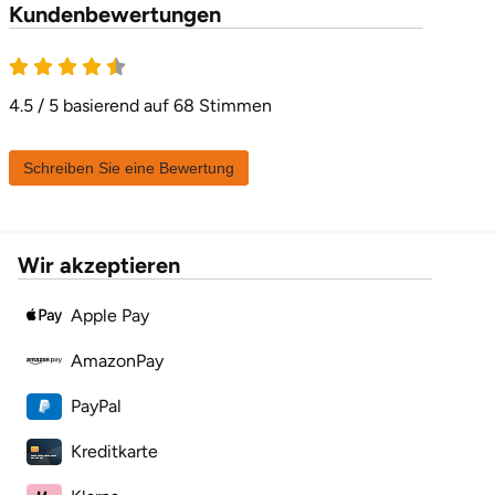
Kundenbewertungen
Karlsruhe
4.5 von 5
Kassel
4.5 / 5 basierend auf 68 Stimmen
Kempten
Schreiben Sie eine Bewertung
Kerken
Wir akzeptieren
Kiel
Apple Pay
Koblenz
AmazonPay
Kronach
PayPal
Kulmbach
Kreditkarte
Köln