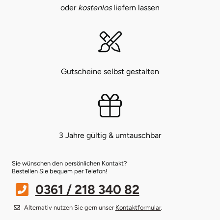
oder
kostenlos
liefern lassen
Bruchköbel
Münster
Sangerhausen
Bruchsal
Nürnberg
Sonneberg
Gutscheine selbst gestalten
Burghausen
Oberlausitz
Suhl
Calw
Pirna
Unterwellenborn
Chemnitz
Riesa
Weimar
3 Jahre gültig & umtauschbar
Cloppenburg
Ruhrgebiet
Weißenfels
Sie wünschen den persönlichen Kontakt?
Bestellen Sie bequem per Telefon!
Coburg
Strausberg (Berlin/Brandenburg)
Witterda
0361 / 218 340 82
Cottbus
Sömmerda
Alternativ nutzen Sie gern unser
Kontaktformular
.