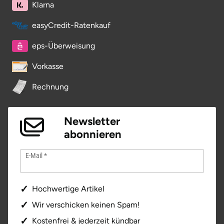
Klarna
Potsdam-Mittelmark
easyCredit-Ratenkauf
Prignitz
eps-Überweisung
Regensburg
Vorkasse
Rechnung
Rendsburg Eckernförde
Rheine
Newsletter
abonnieren
Rodgau
E-Mail
Rostock
Hochwertige Artikel
Rottweil
Wir verschicken keinen Spam!
Rügen
Kostenfrei & jederzeit kündbar