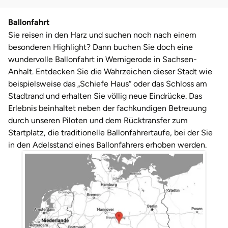
Darmstadt
Weimar
Ballonfahrt
Deggendorf
sächsische Schweiz
Sie reisen in den Harz und suchen noch nach einem
besonderen Highlight? Dann buchen Sie doch eine
Dessau
wundervolle Ballonfahrt in Wernigerode in Sachsen-
Anhalt. Entdecken Sie die Wahrzeichen dieser Stadt wie
Dietzenbach
beispielsweise das „Schiefe Haus“ oder das Schloss am
Stadtrand und erhalten Sie völlig neue Eindrücke. Das
Dingolfing
Erlebnis beinhaltet neben der fachkundigen Betreuung
durch unseren Piloten und dem Rücktransfer zum
Dorsten
Startplatz, die traditionelle Ballonfahrertaufe, bei der Sie
in den Adelsstand eines Ballonfahrers erhoben werden.
Dortmund
Dresden
Duisburg