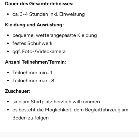
Dauer des Gesamterlebnisses:
Herzogenaurach
ca. 3-4 Stunden inkl. Einweisung
Kleidung und Ausrüstung:
Herzogtum Lauenburg
bequeme, wetterangepasste Kleidung
Homburg
festes Schuhwerk
ggf. Foto-/Videokamera
Horb am Neckar
Anzahl Teilnehmer/Termin:
Ibbenbüren
Teilnehmer min.: 1
Teilnehmer max.: 8
Ingolstadt
Zuschauer:
sind am Startplatz herzlich willkommen
Jena
es besteht die Möglichkeit, dem Begleitfahrzeug am
Boden zu folgen
Jerichower Land
Kamp-Lintfort