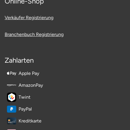
Online-Shop
Ostholstein
Verkäufer Registrierung
Ostprignitz-Ruppin
Branchenbuch Registrierung
Oy-Mittelberg
Passau
Zahlarten
Pforzheim
Apple Pay
Pinneberg
AmazonPay
Pirna
Twint
Plön
PayPal
Kreditkarte
Potsdam