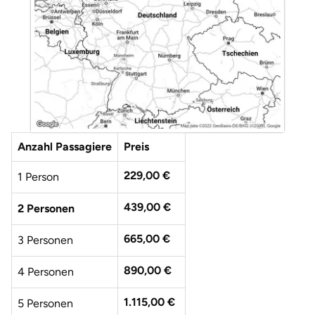
Düsseldorf
Erfurt
Erlangen
Essen
Anzahl Passagiere
Preis
Flensburg
229,00 €
1 Person
Frankfurt am Main
439,00 €
2 Personen
Freiberg
665,00 €
3 Personen
Freiburg
890,00 €
4 Personen
Fulda
1.115,00 €
5 Personen