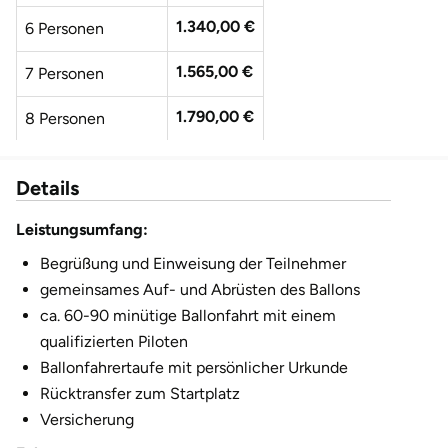
Fürstenfeldbruck
1.340,00 €
6 Personen
Fürth
1.565,00 €
7 Personen
1.790,00 €
Geiselwind
8 Personen
Gelnhausen
Details
Gera
Leistungsumfang:
Begrüßung und Einweisung der Teilnehmer
Gersfeld
gemeinsames Auf- und Abrüsten des Ballons
ca. 60-90 minütige Ballonfahrt mit einem
Gotha
qualifizierten Piloten
Ballonfahrertaufe mit persönlicher Urkunde
Göppingen
Rücktransfer zum Startplatz
Versicherung
Görlitz