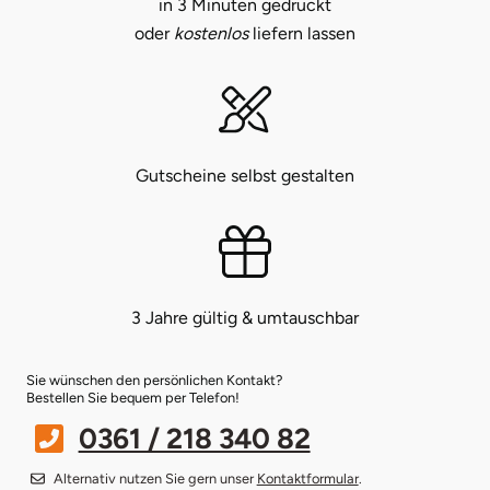
in 3 Minuten gedruckt
oder
kostenlos
liefern lassen
Münster
Sangerhausen
Nürnberg
Sonneberg
Oberlausitz
Suhl
Gutscheine selbst gestalten
Pirna
Unterwellenborn
Riesa
Weimar
3 Jahre gültig & umtauschbar
Ruhrgebiet
Weißenfels
Sie wünschen den persönlichen Kontakt?
Strausberg (Berlin/Brandenburg)
Witterda
Bestellen Sie bequem per Telefon!
0361 / 218 340 82
Sömmerda
Alternativ nutzen Sie gern unser
Kontaktformular
.