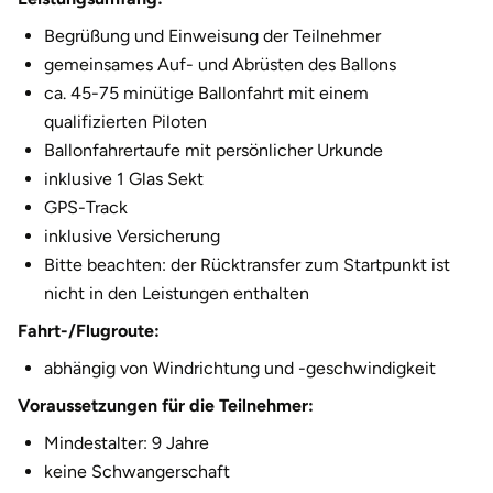
2.810,00 €
11 Personen
Begrüßung und Einweisung der Teilnehmer
gemeinsames Auf- und Abrüsten des Ballons
3.065,00 €
12 Personen
ca. 45-75 minütige Ballonfahrt mit einem
qualifizierten Piloten
Ballonfahrertaufe mit persönlicher Urkunde
inklusive 1 Glas Sekt
GPS-Track
inklusive Versicherung
Bitte beachten: der Rücktransfer zum Startpunkt ist
nicht in den Leistungen enthalten
Fahrt-/Flugroute:
abhängig von Windrichtung und -geschwindigkeit
Voraussetzungen für die Teilnehmer:
Mindestalter: 9 Jahre
keine Schwangerschaft