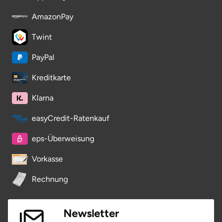
AmazonPay
Twint
PayPal
Kreditkarte
Klarna
easyCredit-Ratenkauf
eps-Überweisung
Vorkasse
Rechnung
Newsletter