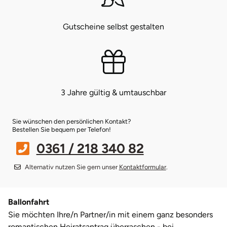
Münster
Sangerhausen
Gutscheine selbst gestalten
Nürnberg
Sonneberg
Oberlausitz
Suhl
3 Jahre gültig & umtauschbar
Pirna
Unterwellenborn
Sie wünschen den persönlichen Kontakt?
Riesa
Weimar
Bestellen Sie bequem per Telefon!
0361 / 218 340 82
Ruhrgebiet
Weißenfels
Alternativ nutzen Sie gern unser
Kontaktformular
.
Strausberg (Berlin/Brandenburg)
Witterda
Ballonfahrt
Sömmerda
Sie möchten Ihre/n Partner/in mit einem ganz besonders
romantischen Heiratsantrag überraschen - bei