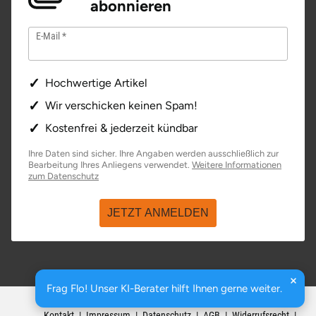
abonnieren
E-Mail
Hochwertige Artikel
Wir verschicken keinen Spam!
Kostenfrei & jederzeit kündbar
Ihre Daten sind sicher. Ihre Angaben werden ausschließlich zur
Bearbeitung Ihres Anliegens verwendet.
Weitere Informationen
öffnet in neuem Fenster
zum Datenschutz
JETZT ANMELDEN
Frag Flo! Unser KI-Berater hilft Ihnen gerne weiter.
basenio.de
|
Johannesstraße 176
,
99084
Erfurt
Kontakt
Impressum
Datenschutz
AGB
Widerrufsrecht